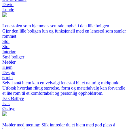
David
Lunde
Lenestolen som hjemmets sentrale møbel i den lille boligen
Gjør den lille boligen lun og funksjonell med en lenestol som samler
rommet
Stol
Stol
Interiør
Små boliger
Møbler
Hjem
Design
6 min
Selv i små hjem kan en velvalgt lenestol bli et naturlig midtpunkt.
Utforsk hvordan riktig størrelse, form og materialvalg kan forvandle
et lite rom til et komfortabelt og personlig oppholdsrom.
Isak Østbye
Isak
Østbye
Møbler med mening: Slik innreder du et hjem med god plass å