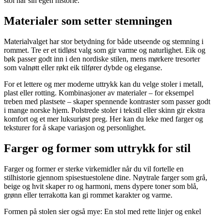
stol har sin egen historie.
Materialer som setter stemningen
Materialvalget har stor betydning for både utseende og stemning i
rommet. Tre er et tidløst valg som gir varme og naturlighet. Eik og
bøk passer godt inn i den nordiske stilen, mens mørkere tresorter
som valnøtt eller røkt eik tilfører dybde og eleganse.
For et lettere og mer moderne uttrykk kan du velge stoler i metall,
plast eller rotting. Kombinasjoner av materialer – for eksempel
treben med plastsete – skaper spennende kontraster som passer godt
i mange norske hjem. Polstrede stoler i tekstil eller skinn gir ekstra
komfort og et mer luksuriøst preg. Her kan du leke med farger og
teksturer for å skape variasjon og personlighet.
Farger og former som uttrykk for stil
Farger og former er sterke virkemidler når du vil fortelle en
stilhistorie gjennom spisestuestolene dine. Nøytrale farger som grå,
beige og hvit skaper ro og harmoni, mens dypere toner som blå,
grønn eller terrakotta kan gi rommet karakter og varme.
Formen på stolen sier også mye: En stol med rette linjer og enkel