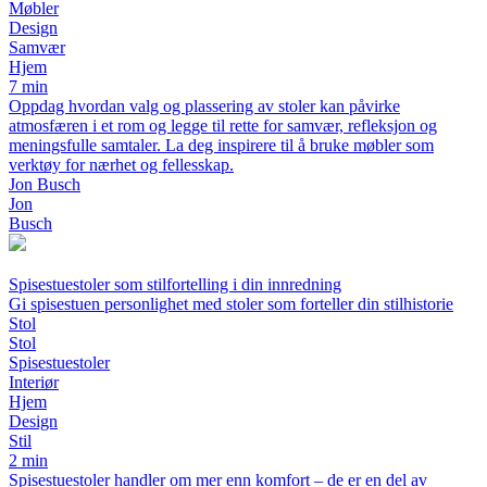
Møbler
Design
Samvær
Hjem
7 min
Oppdag hvordan valg og plassering av stoler kan påvirke
atmosfæren i et rom og legge til rette for samvær, refleksjon og
meningsfulle samtaler. La deg inspirere til å bruke møbler som
verktøy for nærhet og fellesskap.
Jon Busch
Jon
Busch
Spisestuestoler som stilfortelling i din innredning
Gi spisestuen personlighet med stoler som forteller din stilhistorie
Stol
Stol
Spisestuestoler
Interiør
Hjem
Design
Stil
2 min
Spisestuestoler handler om mer enn komfort – de er en del av