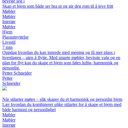
bevege seg i
Skap et hjem som både ser bra ut og gir deg rom til å leve fritt
Møbler
Møbler
Interiør
Møbler
Hjem
Plassutnyttelse
Livsstil
7 min
Oppdag hvordan du kan innrede med mening og få mer plass i
hverdagen – uten å flytte. Med smarte møbler, bevisste valg og en
plan for flyt kan du skape et hjem som føles luftig, harmonisk og
personlig.
Petter Schneider
Petter
Schneider
Når stilarter møtes – slik skaper du et harmonisk og personlig hjem
Lær hvordan du kombinerer ulike stilarter for å skape et hjem med
både harmoni og personlighet
Møbler
Møbler
Interiør