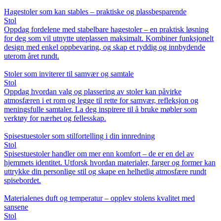
Hagestoler som kan stables – praktiske og plassbesparende
Stol
Oppdag fordelene med stabelbare hagestoler – en praktisk løsning
for deg som vil utnytte uteplassen maksimalt. Kombiner funksjonelt
design med enkel oppbevaring, og skap et ryddig og innbydende
uterom året rundt.
Stoler som inviterer til samvær og samtale
Stol
Oppdag hvordan valg og plassering av stoler kan påvirke
atmosfæren i et rom og legge til rette for samvær, refleksjon og
meningsfulle samtaler. La deg inspirere til å bruke møbler som
verktøy for nærhet og fellesskap.
Spisestuestoler som stilfortelling i din innredning
Stol
Spisestuestoler handler om mer enn komfort – de er en del av
hjemmets identitet. Utforsk hvordan materialer, farger og former kan
uttrykke din personlige stil og skape en helhetlig atmosfære rundt
spisebordet.
Materialenes duft og temperatur – opplev stolens kvalitet med
sansene
Stol