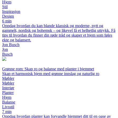
Hjem
Stil
Inspirasjon
Design
6 min
Oppdag hvordan du kan blande klassisk og moderne, nytt og
gammelt, nordisk og bohemsk – og likevel få et helhetlig uttrykk. Få
tips til hvordan du finner din røde tråd og skaper et hjem som føles
ekte og balansert.
Jon Busch
Jon
Busch
Grønne rom: Skap ro og balanse med planter i hjemmet
Skap et harmonisk hjem med grønne innslag og naturlig ro
Møbler
Møbler
Interiør
Planter
Hjem
Balanse
Livsstil
7 min
Oppdag hvordan planter kan forvandle hjemmet ditt til en oase av