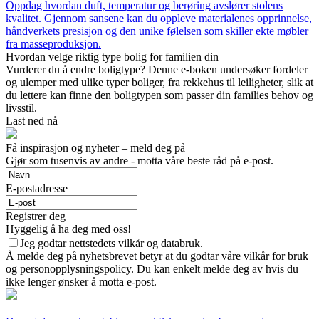
Oppdag hvordan duft, temperatur og berøring avslører stolens
kvalitet. Gjennom sansene kan du oppleve materialenes opprinnelse,
håndverkets presisjon og den unike følelsen som skiller ekte møbler
fra masseproduksjon.
Hvordan velge riktig type bolig for familien din
Vurderer du å endre boligtype? Denne e-boken undersøker fordeler
og ulemper med ulike typer boliger, fra rekkehus til leiligheter, slik at
du lettere kan finne den boligtypen som passer din families behov og
livsstil.
Last ned nå
Få inspirasjon og nyheter – meld deg på
Gjør som tusenvis av andre - motta våre beste råd på e-post.
E-postadresse
Registrer deg
Hyggelig å ha deg med oss!
Jeg godtar nettstedets vilkår og databruk.
Å melde deg på nyhetsbrevet betyr at du godtar våre vilkår for bruk
og personopplysningspolicy. Du kan enkelt melde deg av hvis du
ikke lenger ønsker å motta e-post.