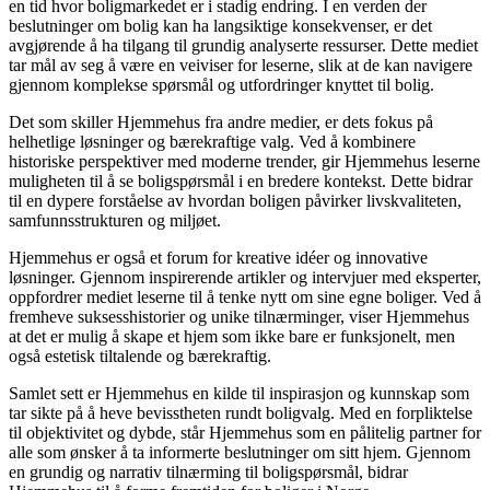
en tid hvor boligmarkedet er i stadig endring. I en verden der
beslutninger om bolig kan ha langsiktige konsekvenser, er det
avgjørende å ha tilgang til grundig analyserte ressurser. Dette mediet
tar mål av seg å være en veiviser for leserne, slik at de kan navigere
gjennom komplekse spørsmål og utfordringer knyttet til bolig.
Det som skiller Hjemmehus fra andre medier, er dets fokus på
helhetlige løsninger og bærekraftige valg. Ved å kombinere
historiske perspektiver med moderne trender, gir Hjemmehus leserne
muligheten til å se boligspørsmål i en bredere kontekst. Dette bidrar
til en dypere forståelse av hvordan boligen påvirker livskvaliteten,
samfunnsstrukturen og miljøet.
Hjemmehus er også et forum for kreative idéer og innovative
løsninger. Gjennom inspirerende artikler og intervjuer med eksperter,
oppfordrer mediet leserne til å tenke nytt om sine egne boliger. Ved å
fremheve suksesshistorier og unike tilnærminger, viser Hjemmehus
at det er mulig å skape et hjem som ikke bare er funksjonelt, men
også estetisk tiltalende og bærekraftig.
Samlet sett er Hjemmehus en kilde til inspirasjon og kunnskap som
tar sikte på å heve bevisstheten rundt boligvalg. Med en forpliktelse
til objektivitet og dybde, står Hjemmehus som en pålitelig partner for
alle som ønsker å ta informerte beslutninger om sitt hjem. Gjennom
en grundig og narrativ tilnærming til boligspørsmål, bidrar