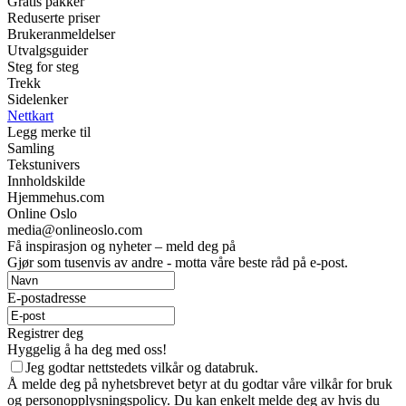
Gratis pakker
Reduserte priser
Brukeranmeldelser
Utvalgsguider
Steg for steg
Trekk
Sidelenker
Nettkart
Legg merke til
Samling
Tekstunivers
Innholdskilde
Hjemmehus.com
Online Oslo
media@onlineoslo.com
Få inspirasjon og nyheter – meld deg på
Gjør som tusenvis av andre - motta våre beste råd på e-post.
E-postadresse
Registrer deg
Hyggelig å ha deg med oss!
Jeg godtar nettstedets vilkår og databruk.
Å melde deg på nyhetsbrevet betyr at du godtar våre vilkår for bruk
og personopplysningspolicy. Du kan enkelt melde deg av hvis du