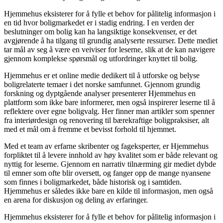
Hjemmehus eksisterer for å fylle et behov for pålitelig informasjon i
en tid hvor boligmarkedet er i stadig endring. I en verden der
beslutninger om bolig kan ha langsiktige konsekvenser, er det
avgjørende å ha tilgang til grundig analyserte ressurser. Dette mediet
tar mål av seg å være en veiviser for leserne, slik at de kan navigere
gjennom komplekse spørsmål og utfordringer knyttet til bolig.
Hjemmehus er et online medie dedikert til å utforske og belyse
boligrelaterte temaer i det norske samfunnet. Gjennom grundig
forskning og dyptgående analyser presenterer Hjemmehus en
plattform som ikke bare informerer, men også inspirerer leserne til å
reflektere over egne boligvalg. Her finner man artikler som spenner
fra interiørdesign og renovering til bærekraftige boligpraksiser, alt
med et mål om å fremme et bevisst forhold til hjemmet.
Med et team av erfarne skribenter og fageksperter, er Hjemmehus
forpliktet til å levere innhold av høy kvalitet som er både relevant og
nyttig for leserne. Gjennom en narrativ tilnærming gir mediet dybde
til emner som ofte blir oversett, og fanger opp de mange nyansene
som finnes i boligmarkedet, både historisk og i samtiden.
Hjemmehus er således ikke bare en kilde til informasjon, men også
en arena for diskusjon og deling av erfaringer.
Hjemmehus eksisterer for å fylle et behov for pålitelig informasjon i