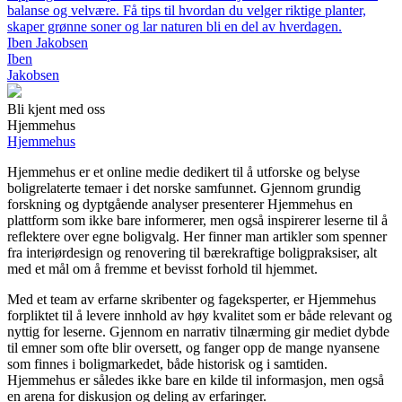
balanse og velvære. Få tips til hvordan du velger riktige planter,
skaper grønne soner og lar naturen bli en del av hverdagen.
Iben Jakobsen
Iben
Jakobsen
Bli kjent med oss
Hjemmehus
Hjemmehus
Hjemmehus er et online medie dedikert til å utforske og belyse
boligrelaterte temaer i det norske samfunnet. Gjennom grundig
forskning og dyptgående analyser presenterer Hjemmehus en
plattform som ikke bare informerer, men også inspirerer leserne til å
reflektere over egne boligvalg. Her finner man artikler som spenner
fra interiørdesign og renovering til bærekraftige boligpraksiser, alt
med et mål om å fremme et bevisst forhold til hjemmet.
Med et team av erfarne skribenter og fageksperter, er Hjemmehus
forpliktet til å levere innhold av høy kvalitet som er både relevant og
nyttig for leserne. Gjennom en narrativ tilnærming gir mediet dybde
til emner som ofte blir oversett, og fanger opp de mange nyansene
som finnes i boligmarkedet, både historisk og i samtiden.
Hjemmehus er således ikke bare en kilde til informasjon, men også
en arena for diskusjon og deling av erfaringer.