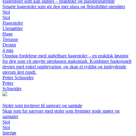
Hagestoler som kan stables – praktiske og plassbesparende
Smarte hagestoler som gir deg mer plass og fleksibilitet utendørs
Stol
Stol
Hagestoler
Utemøbler
Hage
Terrasse
Design
4 min
Oppdag fordelene med stabelbare hagestoler – en praktisk løsning
for deg som vil utnytte uteplassen maksimalt. Kombiner funksjonelt
design med enkel oppbevaring, og skap et ryddig og innbydende
uterom året rundt.
Petter Schneider
Petter
Schneider
Stoler som inviterer til samvær og samtale
Skap rom for nærvær med stoler som fremmer gode møter og
samtaler
Stol
Stol
Interiør