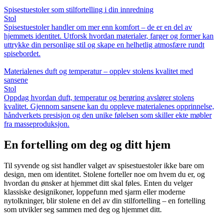
Spisestuestoler som stilfortelling i din innredning
Stol
Spisestuestoler handler om mer enn komfort – de er en del av
hjemmets identitet. Utforsk hvordan materialer, farger og former kan
uttrykke din personlige stil og skape en helhetlig atmosfære rundt
spisebordet.
Materialenes duft og temperatur – opplev stolens kvalitet med
sansene
Stol
Oppdag hvordan duft, temperatur og berøring avslører stolens
kvalitet. Gjennom sansene kan du oppleve materialenes opprinnelse,
håndverkets presisjon og den unike følelsen som skiller ekte møbler
fra masseproduksjon.
En fortelling om deg og ditt hjem
Til syvende og sist handler valget av spisestuestoler ikke bare om
design, men om identitet. Stolene forteller noe om hvem du er, og
hvordan du ønsker at hjemmet ditt skal føles. Enten du velger
klassiske designikoner, loppefunn med sjarm eller moderne
nytolkninger, blir stolene en del av din stilfortelling – en fortelling
som utvikler seg sammen med deg og hjemmet ditt.