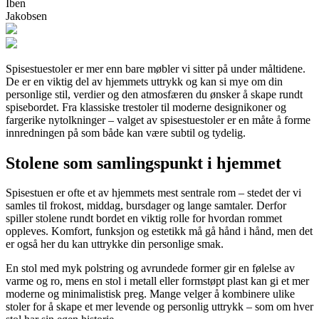
Iben
Jakobsen
Spisestuestoler er mer enn bare møbler vi sitter på under måltidene.
De er en viktig del av hjemmets uttrykk og kan si mye om din
personlige stil, verdier og den atmosfæren du ønsker å skape rundt
spisebordet. Fra klassiske trestoler til moderne designikoner og
fargerike nytolkninger – valget av spisestuestoler er en måte å forme
innredningen på som både kan være subtil og tydelig.
Stolene som samlingspunkt i hjemmet
Spisestuen er ofte et av hjemmets mest sentrale rom – stedet der vi
samles til frokost, middag, bursdager og lange samtaler. Derfor
spiller stolene rundt bordet en viktig rolle for hvordan rommet
oppleves. Komfort, funksjon og estetikk må gå hånd i hånd, men det
er også her du kan uttrykke din personlige smak.
En stol med myk polstring og avrundede former gir en følelse av
varme og ro, mens en stol i metall eller formstøpt plast kan gi et mer
moderne og minimalistisk preg. Mange velger å kombinere ulike
stoler for å skape et mer levende og personlig uttrykk – som om hver