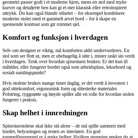
geometri passer godt i et moderne hjem, mens en stol med myke
kurver og detaljerte ben kan gi et mer klassisk eller retroinspirert
uttrykk. Du kan også blande stilarter – for eksempel kombinere
moderne stoler med et gammelt arvet bord – for å skape en
spennende kontrast som gir rommet sjel.
Komfort og funksjon i hverdagen
Selv om designet er viktig, må komforten aldri undervurderes. En
stol som ser flott ut, men er ubehagelig å sitte i, mister raskt sin verdi
i hverdagen. Tenk over hvordan spisestuen brukes: Er det kun til
måltider, eller fungerer bordet også som arbeidsplass, leksebord og
sosialt samlingspunkt?
Hvis stolene brukes mange timer daglig, er det verdt å investere i
god sittekomfort, ergonomisk form og slitesterke materialer.
Polstring, ryggstøtte og høyde spiller alle en rolle for hvordan stolen
fungerer i praksis.
Skap helhet i innredningen
Spisestuestolene skal ikke stå alene – de må spille sammen med
bordet, belysningen og resten av interiøret. En god
tommelfingerregel er å tenke helhet: Hvilken stemning ønsker du at