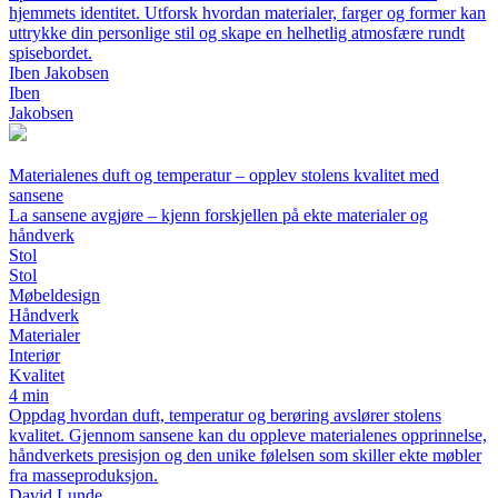
hjemmets identitet. Utforsk hvordan materialer, farger og former kan
uttrykke din personlige stil og skape en helhetlig atmosfære rundt
spisebordet.
Iben Jakobsen
Iben
Jakobsen
Materialenes duft og temperatur – opplev stolens kvalitet med
sansene
La sansene avgjøre – kjenn forskjellen på ekte materialer og
håndverk
Stol
Stol
Møbeldesign
Håndverk
Materialer
Interiør
Kvalitet
4 min
Oppdag hvordan duft, temperatur og berøring avslører stolens
kvalitet. Gjennom sansene kan du oppleve materialenes opprinnelse,
håndverkets presisjon og den unike følelsen som skiller ekte møbler
fra masseproduksjon.
David Lunde