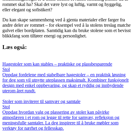
rommet skal ha? Skal det være lyst og luftig, varmt og hyggelig,
eller elegant og sofistikert?
Du kan skape sammenheng ved å gjenta materialer eller farger fra
andre deler av rommet – for eksempel ved å la stolens treslag matche
gulvet eller bordplaten. Samtidig kan du bruke stolene som et bevisst
blikkfang som tilfører energi og personlighet.
Læs også:
Hagestoler som kan stables – praktiske og plassbesparende
Stol
Oppdag fordelene med stabelbare hagestoler – en praktisk løsning
for deg som vil utnytte uteplassen maksimalt. Kombiner funksjonelt
design med enkel oppbevaring, og skap et ryddig og innbydende
uterom året rundt.
Stoler som inviterer til samvær og samtale
Stol
Oppdag hvordan valg og plassering av stoler kan påvirke
atmosfæren i et rom og legge til rette for samvær, refleksjon og
meningsfulle samtaler. La deg inspirere til å bruke møbler som
verktøy for nærhet og fellesskap.