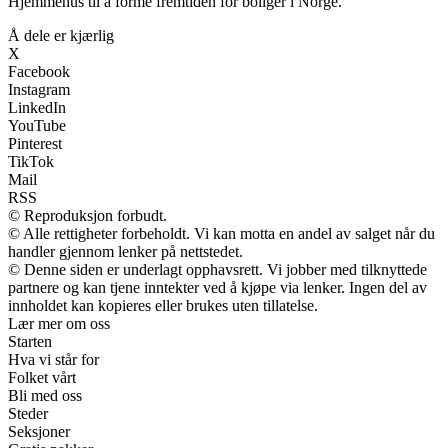
Hjemmehus til å forme fremtiden for boliger i Norge.
Å dele er kjærlig
X
Facebook
Instagram
LinkedIn
YouTube
Pinterest
TikTok
Mail
RSS
© Reproduksjon forbudt.
© Alle rettigheter forbeholdt. Vi kan motta en andel av salget når du
handler gjennom lenker på nettstedet.
© Denne siden er underlagt opphavsrett. Vi jobber med tilknyttede
partnere og kan tjene inntekter ved å kjøpe via lenker. Ingen del av
innholdet kan kopieres eller brukes uten tillatelse.
Lær mer om oss
Starten
Hva vi står for
Folket vårt
Bli med oss
Steder
Seksjoner