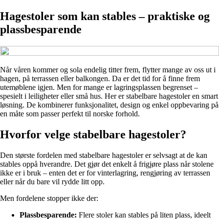
Hagestoler som kan stables – praktiske og
plassbesparende
Når våren kommer og sola endelig titter frem, flytter mange av oss ut i
hagen, på terrassen eller balkongen. Da er det tid for å finne frem
utemøblene igjen. Men for mange er lagringsplassen begrenset –
spesielt i leiligheter eller små hus. Her er stabelbare hagestoler en smart
løsning. De kombinerer funksjonalitet, design og enkel oppbevaring på
en måte som passer perfekt til norske forhold.
Hvorfor velge stabelbare hagestoler?
Den største fordelen med stabelbare hagestoler er selvsagt at de kan
stables oppå hverandre. Det gjør det enkelt å frigjøre plass når stolene
ikke er i bruk – enten det er for vinterlagring, rengjøring av terrassen
eller når du bare vil rydde litt opp.
Men fordelene stopper ikke der:
Plassbesparende:
Flere stoler kan stables på liten plass, ideelt