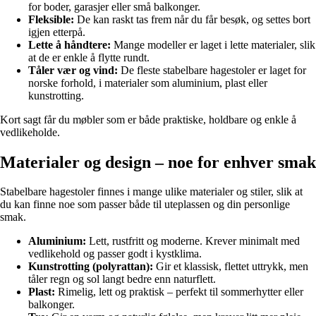
for boder, garasjer eller små balkonger.
Fleksible:
De kan raskt tas frem når du får besøk, og settes bort
igjen etterpå.
Lette å håndtere:
Mange modeller er laget i lette materialer, slik
at de er enkle å flytte rundt.
Tåler vær og vind:
De fleste stabelbare hagestoler er laget for
norske forhold, i materialer som aluminium, plast eller
kunstrotting.
Kort sagt får du møbler som er både praktiske, holdbare og enkle å
vedlikeholde.
Materialer og design – noe for enhver smak
Stabelbare hagestoler finnes i mange ulike materialer og stiler, slik at
du kan finne noe som passer både til uteplassen og din personlige
smak.
Aluminium:
Lett, rustfritt og moderne. Krever minimalt med
vedlikehold og passer godt i kystklima.
Kunstrotting (polyrattan):
Gir et klassisk, flettet uttrykk, men
tåler regn og sol langt bedre enn naturflett.
Plast:
Rimelig, lett og praktisk – perfekt til sommerhytter eller
balkonger.