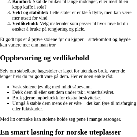
Komfort:
Skal de brukes til lange middager, eller mest til en
kopp kaffe i sola?
Vekt og stabilitet:
Lette stoler er enkle å flytte, men kan være
mer utsatt for vind.
Vedlikehold:
Velg materialer som passer til hvor mye tid du
ønsker å bruke på rengjøring og pleie.
Et godt tips er å prøve stolene før du kjøper – sittekomfort og høyde
kan variere mer enn man tror.
Oppbevaring og vedlikehold
Selv om stabelbare hagestoler er laget for utendørs bruk, varer de
lenger hvis du tar godt vare på dem. Her er noen enkle råd:
Vask stolene jevnlig med mildt såpevann.
Dekk dem til eller sett dem under tak i vinterhalvåret.
Bruk gjerne møbeltrekk for ekstra beskyttelse.
Unngå å stable dem mens de er våte – det kan føre til misfarging
eller fuktskader.
Med litt omtanke kan stolene holde seg pene i mange sesonger.
En smart løsning for norske uteplasser