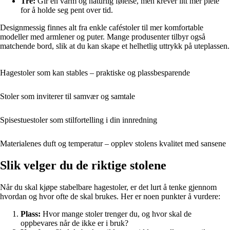
Tre:
Gir en varm og naturlig følelse, men krever litt mer pleie
for å holde seg pent over tid.
Designmessig finnes alt fra enkle caféstoler til mer komfortable
modeller med armlener og puter. Mange produsenter tilbyr også
matchende bord, slik at du kan skape et helhetlig uttrykk på uteplassen.
Hagestoler som kan stables – praktiske og plassbesparende
Stoler som inviterer til samvær og samtale
Spisestuestoler som stilfortelling i din innredning
Materialenes duft og temperatur – opplev stolens kvalitet med sansene
Slik velger du de riktige stolene
Når du skal kjøpe stabelbare hagestoler, er det lurt å tenke gjennom
hvordan og hvor ofte de skal brukes. Her er noen punkter å vurdere:
Plass:
Hvor mange stoler trenger du, og hvor skal de
oppbevares når de ikke er i bruk?