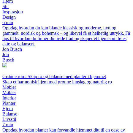
Hjem
Stil
Inspirasjon
Design
6 min
Oppdag hvordan du kan blande klassisk og moderne, nytt og
gammelt, nordisk og bohemsk – og likevel få et helhetlig uttrykk. Få
tips til hvordan du finner din røde tråd og skaper et hjem som føles
ekte og balansert.
Jon Busch
Jon
Busch
Grønne rom: Skap ro og balanse med planter i hjemmet
Skap et harmonisk hjem med grønne innslag og naturlig ro
Møbler
Møbler
Interiør
Planter
Hjem
Balanse
Livsstil
7 min
Oppdag hvordan planter kan forvandle hjemmet ditt til en oase av