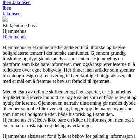
Iben Jakobsen
Iben
Jakobsen
Bli kjent med oss
Hjemmehus
Hjemmehus
Hjemmehus er et online medie dedikert til å utforske og belyse
boligrelaterte temaer i det norske samfunnet. Gjennom grundig
forskning og dyptgående analyser presenterer Hjemmehus en
plattform som ikke bare informerer, men også inspirerer leserne til å
reflektere over egne boligvalg. Her finner man artikler som spenner
fra interiørdesign og renovering til bærekraftige boligpraksiser, alt
med et mål om å fremme et bevisst forhold til hjemmet.
Med et team av erfarne skribenter og fageksperter, er Hjemmehus
forpliktet til å levere innhold av høy kvalitet som er både relevant og
nyttig for leserne. Gjennom en narrativ tilnærming gir mediet dybde
til emner som ofte blir oversett, og fanger opp de mange nyansene
som finnes i boligmarkedet, både historisk og i samtiden.
Hjemmehus er således ikke bare en kilde til informasjon, men også
en arena for diskusjon og deling av erfaringer.
Hjemmehus eksisterer for å fylle et behov for pålitelig informasjon i