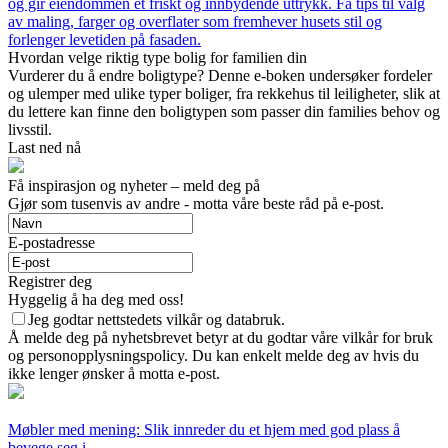
og gir eiendommen et friskt og innbydende uttrykk. Få tips til valg
av maling, farger og overflater som fremhever husets stil og
forlenger levetiden på fasaden.
Hvordan velge riktig type bolig for familien din
Vurderer du å endre boligtype? Denne e-boken undersøker fordeler
og ulemper med ulike typer boliger, fra rekkehus til leiligheter, slik at
du lettere kan finne den boligtypen som passer din families behov og
livsstil.
Last ned nå
Få inspirasjon og nyheter – meld deg på
Gjør som tusenvis av andre - motta våre beste råd på e-post.
E-postadresse
Registrer deg
Hyggelig å ha deg med oss!
Jeg godtar nettstedets vilkår og databruk.
Å melde deg på nyhetsbrevet betyr at du godtar våre vilkår for bruk
og personopplysningspolicy. Du kan enkelt melde deg av hvis du
ikke lenger ønsker å motta e-post.
Møbler med mening: Slik innreder du et hjem med god plass å
bevege seg i