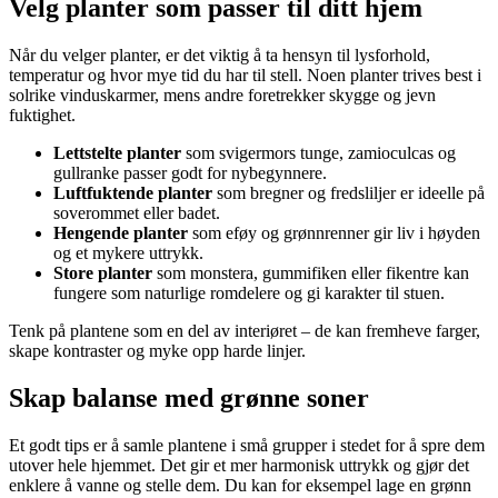
Velg planter som passer til ditt hjem
Når du velger planter, er det viktig å ta hensyn til lysforhold,
temperatur og hvor mye tid du har til stell. Noen planter trives best i
solrike vinduskarmer, mens andre foretrekker skygge og jevn
fuktighet.
Lettstelte planter
som svigermors tunge, zamioculcas og
gullranke passer godt for nybegynnere.
Luftfuktende planter
som bregner og fredsliljer er ideelle på
soverommet eller badet.
Hengende planter
som eføy og grønnrenner gir liv i høyden
og et mykere uttrykk.
Store planter
som monstera, gummifiken eller fikentre kan
fungere som naturlige romdelere og gi karakter til stuen.
Tenk på plantene som en del av interiøret – de kan fremheve farger,
skape kontraster og myke opp harde linjer.
Skap balanse med grønne soner
Et godt tips er å samle plantene i små grupper i stedet for å spre dem
utover hele hjemmet. Det gir et mer harmonisk uttrykk og gjør det
enklere å vanne og stelle dem. Du kan for eksempel lage en grønn