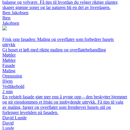
balanse og velvære. Få tips til hvordan du velger riktige planter,
skaper grønne soner og lar naturen bli en del av hverdagen.
Iben Jakobsen
Iben
Jakobsen
Frisk opp fasaden: Maling og overflater som forbedrer husets
uttrykk
Gi huset et løft med riktig maling og overflatebehandling
Møbler
Møbler
Fasade
Maling
Oppussing
Hjem
Vedlikehold
2 min
En velstelt fasade gjør mer enn å pynte opp – den beskytter hjemmet
og gir eiendommen et friskt og innbydende uttrykk. Få tips til valg
av maling, farger og overflater som fremhever husets stil og
forlenger levetiden på fasaden.
David Lunde
David
Lunde