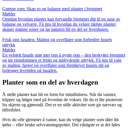
Grønne rom: Skap ro og balanse med planter i hjemmet
Møbler
Oppdag hvordan planter kan forvandle hjemmet ditt til en oase av
balanse og velvære. Få tips til hvordan du velger riktige planter,
skaper grønne soner og lar naturen bli en del av hverdagen.
Frisk opp fasaden: Maling og overflater som forbedrer husets
uttrykk
Møbler
En velstelt fasade gjør mer enn å pynte opp – den beskytter hjemmet
og gir eiendommen et friskt og innbydende uttrykk. Få tips til valg
av maling, farger og overflater som fremhever husets stil og
forlenger levetiden på fasaden.
Planter som en del av hverdagen
Å stelle planter kan bli en form for mindfulness. Når du vanner,
klipper og følger med på hvordan de vokser, får du et lite pusterom
fra skjerm og gjøremål. Det er en stille aktivitet som gir nærvær og
tilfredshet.
Hvis du ofte glemmer å vanne, kan du velge planter som tåler litt
tørke – eller bruke selvvanningspotter. Det viktigste er at det føles