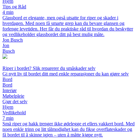
Hjem
Tips og Råd
4 min
Glassbord er elegante, men også utsatte for riper og skader i
hverdagen. Med noen få smarte grep kan du bevare glansen og
forlenge levetiden. Her får du praktiske råd til hvordan du beskytter
og vedlikeholder glassbordet ditt på best mulig måte.
Jon Busch
Jon
Busch
Riper i bordet? Slik reparerer du småskader selv
Gi nytt liv til bordet ditt med enkle reparasjoner du kan gjøre selv
Bord
Bord
Interiør
Møbelpleie
Gjør det selv
Hjem
Vedlikehold
7 min
Små riper og hakk trenger ikke ødelegge et ellers vakkert bord. Med
noen enkle trinn og litt tålmodighet kan du fikse overflateskader og
få bordet til å skinne igjen – uten å måtte kjøpe nytt.