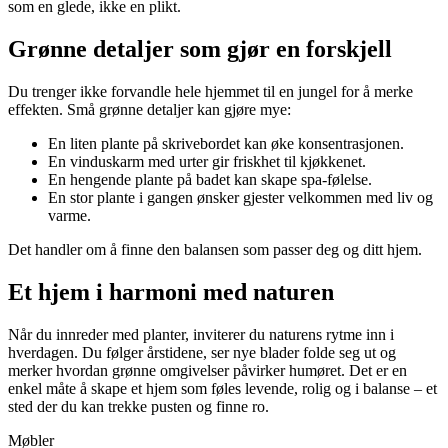
som en glede, ikke en plikt.
Grønne detaljer som gjør en forskjell
Du trenger ikke forvandle hele hjemmet til en jungel for å merke
effekten. Små grønne detaljer kan gjøre mye:
En liten plante på skrivebordet kan øke konsentrasjonen.
En vinduskarm med urter gir friskhet til kjøkkenet.
En hengende plante på badet kan skape spa-følelse.
En stor plante i gangen ønsker gjester velkommen med liv og
varme.
Det handler om å finne den balansen som passer deg og ditt hjem.
Et hjem i harmoni med naturen
Når du innreder med planter, inviterer du naturens rytme inn i
hverdagen. Du følger årstidene, ser nye blader folde seg ut og
merker hvordan grønne omgivelser påvirker humøret. Det er en
enkel måte å skape et hjem som føles levende, rolig og i balanse – et
sted der du kan trekke pusten og finne ro.
Møbler