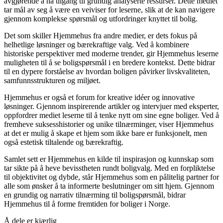
avgjørende å ha tilgang til grundig analyserte ressurser. Dette mediet
tar mål av seg å være en veiviser for leserne, slik at de kan navigere
gjennom komplekse spørsmål og utfordringer knyttet til bolig.
Det som skiller Hjemmehus fra andre medier, er dets fokus på
helhetlige løsninger og bærekraftige valg. Ved å kombinere
historiske perspektiver med moderne trender, gir Hjemmehus leserne
muligheten til å se boligspørsmål i en bredere kontekst. Dette bidrar
til en dypere forståelse av hvordan boligen påvirker livskvaliteten,
samfunnsstrukturen og miljøet.
Hjemmehus er også et forum for kreative idéer og innovative
løsninger. Gjennom inspirerende artikler og intervjuer med eksperter,
oppfordrer mediet leserne til å tenke nytt om sine egne boliger. Ved å
fremheve suksesshistorier og unike tilnærminger, viser Hjemmehus
at det er mulig å skape et hjem som ikke bare er funksjonelt, men
også estetisk tiltalende og bærekraftig.
Samlet sett er Hjemmehus en kilde til inspirasjon og kunnskap som
tar sikte på å heve bevisstheten rundt boligvalg. Med en forpliktelse
til objektivitet og dybde, står Hjemmehus som en pålitelig partner for
alle som ønsker å ta informerte beslutninger om sitt hjem. Gjennom
en grundig og narrativ tilnærming til boligspørsmål, bidrar
Hjemmehus til å forme fremtiden for boliger i Norge.
Å dele er kjærlig