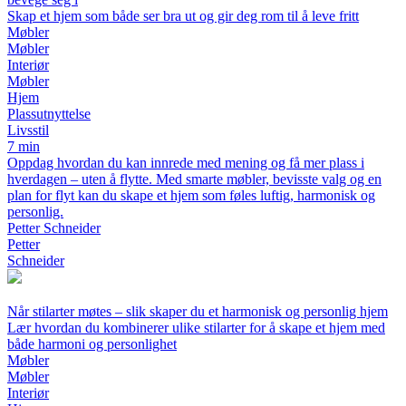
Skap et hjem som både ser bra ut og gir deg rom til å leve fritt
Møbler
Møbler
Interiør
Møbler
Hjem
Plassutnyttelse
Livsstil
7 min
Oppdag hvordan du kan innrede med mening og få mer plass i
hverdagen – uten å flytte. Med smarte møbler, bevisste valg og en
plan for flyt kan du skape et hjem som føles luftig, harmonisk og
personlig.
Petter Schneider
Petter
Schneider
Når stilarter møtes – slik skaper du et harmonisk og personlig hjem
Lær hvordan du kombinerer ulike stilarter for å skape et hjem med
både harmoni og personlighet
Møbler
Møbler
Interiør