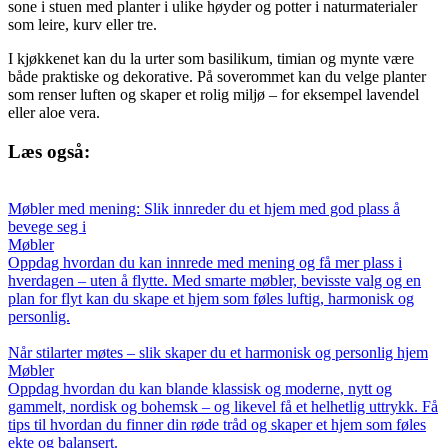
sone i stuen med planter i ulike høyder og potter i naturmaterialer
som leire, kurv eller tre.
I kjøkkenet kan du la urter som basilikum, timian og mynte være
både praktiske og dekorative. På soverommet kan du velge planter
som renser luften og skaper et rolig miljø – for eksempel lavendel
eller aloe vera.
Læs også:
Møbler med mening: Slik innreder du et hjem med god plass å
bevege seg i
Møbler
Oppdag hvordan du kan innrede med mening og få mer plass i
hverdagen – uten å flytte. Med smarte møbler, bevisste valg og en
plan for flyt kan du skape et hjem som føles luftig, harmonisk og
personlig.
Når stilarter møtes – slik skaper du et harmonisk og personlig hjem
Møbler
Oppdag hvordan du kan blande klassisk og moderne, nytt og
gammelt, nordisk og bohemsk – og likevel få et helhetlig uttrykk. Få
tips til hvordan du finner din røde tråd og skaper et hjem som føles
ekte og balansert.