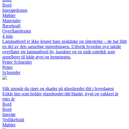
Bord
Interiørdesign
Møbler
Materialer
Bærekraft
Overflatedesign
4 min
Laminatbord er ikke lenger bare praktiske og slitesterke – de har blitt
en del av den sanselige innredningen. Utforsk hvordan nye taktile
overflater gir laminatbord liv, karakter og en unik estetikk som
appellerer til både øyet og berøringen.
Petter Schneider
Petter
Schneider
Slik unngår du riper og skader på glassbordet ditt i hverdagen
Enkle tips som holder glassbordet ditt blankt, trygt og vakkert år
etter år
Bord
Bord
Interiør
Vedlikehold
Møbler