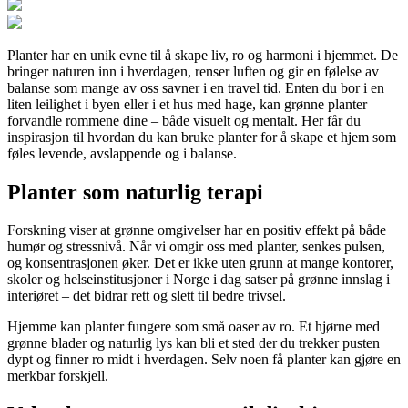
Planter har en unik evne til å skape liv, ro og harmoni i hjemmet. De
bringer naturen inn i hverdagen, renser luften og gir en følelse av
balanse som mange av oss savner i en travel tid. Enten du bor i en
liten leilighet i byen eller i et hus med hage, kan grønne planter
forvandle rommene dine – både visuelt og mentalt. Her får du
inspirasjon til hvordan du kan bruke planter for å skape et hjem som
føles levende, avslappende og i balanse.
Planter som naturlig terapi
Forskning viser at grønne omgivelser har en positiv effekt på både
humør og stressnivå. Når vi omgir oss med planter, senkes pulsen,
og konsentrasjonen øker. Det er ikke uten grunn at mange kontorer,
skoler og helseinstitusjoner i Norge i dag satser på grønne innslag i
interiøret – det bidrar rett og slett til bedre trivsel.
Hjemme kan planter fungere som små oaser av ro. Et hjørne med
grønne blader og naturlig lys kan bli et sted der du trekker pusten
dypt og finner ro midt i hverdagen. Selv noen få planter kan gjøre en
merkbar forskjell.