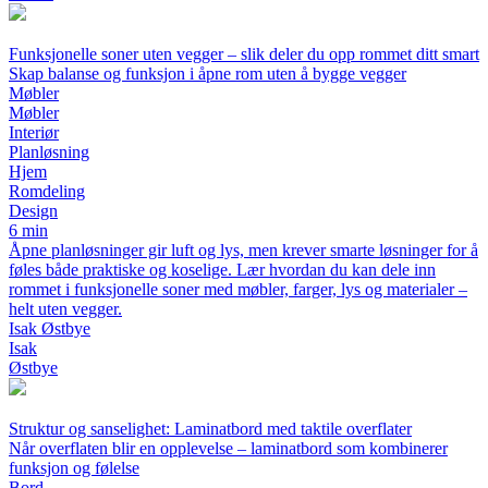
Funksjonelle soner uten vegger – slik deler du opp rommet ditt smart
Skap balanse og funksjon i åpne rom uten å bygge vegger
Møbler
Møbler
Interiør
Planløsning
Hjem
Romdeling
Design
6 min
Åpne planløsninger gir luft og lys, men krever smarte løsninger for å
føles både praktiske og koselige. Lær hvordan du kan dele inn
rommet i funksjonelle soner med møbler, farger, lys og materialer –
helt uten vegger.
Isak Østbye
Isak
Østbye
Struktur og sanselighet: Laminatbord med taktile overflater
Når overflaten blir en opplevelse – laminatbord som kombinerer
funksjon og følelse
Bord