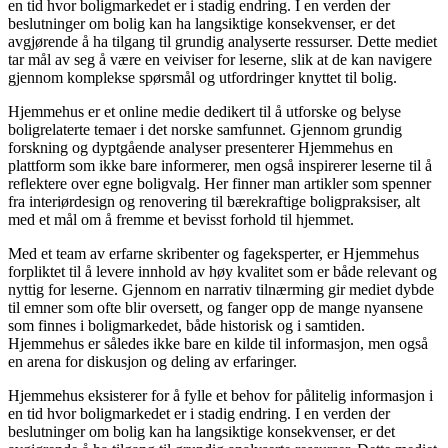
en tid hvor boligmarkedet er i stadig endring. I en verden der
beslutninger om bolig kan ha langsiktige konsekvenser, er det
avgjørende å ha tilgang til grundig analyserte ressurser. Dette mediet
tar mål av seg å være en veiviser for leserne, slik at de kan navigere
gjennom komplekse spørsmål og utfordringer knyttet til bolig.
Hjemmehus er et online medie dedikert til å utforske og belyse
boligrelaterte temaer i det norske samfunnet. Gjennom grundig
forskning og dyptgående analyser presenterer Hjemmehus en
plattform som ikke bare informerer, men også inspirerer leserne til å
reflektere over egne boligvalg. Her finner man artikler som spenner
fra interiørdesign og renovering til bærekraftige boligpraksiser, alt
med et mål om å fremme et bevisst forhold til hjemmet.
Med et team av erfarne skribenter og fageksperter, er Hjemmehus
forpliktet til å levere innhold av høy kvalitet som er både relevant og
nyttig for leserne. Gjennom en narrativ tilnærming gir mediet dybde
til emner som ofte blir oversett, og fanger opp de mange nyansene
som finnes i boligmarkedet, både historisk og i samtiden.
Hjemmehus er således ikke bare en kilde til informasjon, men også
en arena for diskusjon og deling av erfaringer.
Hjemmehus eksisterer for å fylle et behov for pålitelig informasjon i
en tid hvor boligmarkedet er i stadig endring. I en verden der
beslutninger om bolig kan ha langsiktige konsekvenser, er det