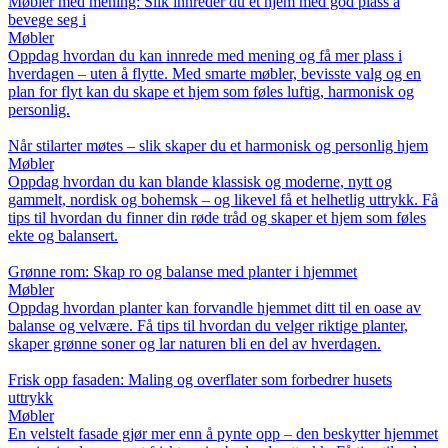
Møbler med mening: Slik innreder du et hjem med god plass å
bevege seg i
Møbler
Oppdag hvordan du kan innrede med mening og få mer plass i
hverdagen – uten å flytte. Med smarte møbler, bevisste valg og en
plan for flyt kan du skape et hjem som føles luftig, harmonisk og
personlig.
Når stilarter møtes – slik skaper du et harmonisk og personlig hjem
Møbler
Oppdag hvordan du kan blande klassisk og moderne, nytt og
gammelt, nordisk og bohemsk – og likevel få et helhetlig uttrykk. Få
tips til hvordan du finner din røde tråd og skaper et hjem som føles
ekte og balansert.
Grønne rom: Skap ro og balanse med planter i hjemmet
Møbler
Oppdag hvordan planter kan forvandle hjemmet ditt til en oase av
balanse og velvære. Få tips til hvordan du velger riktige planter,
skaper grønne soner og lar naturen bli en del av hverdagen.
Frisk opp fasaden: Maling og overflater som forbedrer husets
uttrykk
Møbler
En velstelt fasade gjør mer enn å pynte opp – den beskytter hjemmet