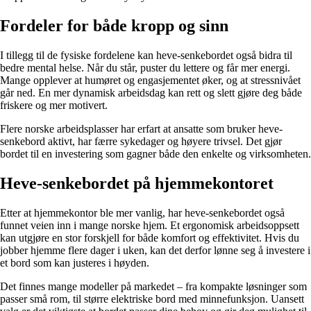
Fordeler for både kropp og sinn
I tillegg til de fysiske fordelene kan heve-senkebordet også bidra til
bedre mental helse. Når du står, puster du lettere og får mer energi.
Mange opplever at humøret og engasjementet øker, og at stressnivået
går ned. En mer dynamisk arbeidsdag kan rett og slett gjøre deg både
friskere og mer motivert.
Flere norske arbeidsplasser har erfart at ansatte som bruker heve-
senkebord aktivt, har færre sykedager og høyere trivsel. Det gjør
bordet til en investering som gagner både den enkelte og virksomheten.
Heve-senkebordet på hjemmekontoret
Etter at hjemmekontor ble mer vanlig, har heve-senkebordet også
funnet veien inn i mange norske hjem. Et ergonomisk arbeidsoppsett
kan utgjøre en stor forskjell for både komfort og effektivitet. Hvis du
jobber hjemme flere dager i uken, kan det derfor lønne seg å investere i
et bord som kan justeres i høyden.
Det finnes mange modeller på markedet – fra kompakte løsninger som
passer små rom, til større elektriske bord med minnefunksjon. Uansett