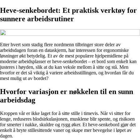
Heve-senkebordet: Et praktisk verktøy for
sunnere arbeidsrutiner
Etter hvert som stadig flere nordmenn tilbringer store deler av
arbeidsdagen foran en dataskjerm, har interessen for ergonomiske
løsninger økt betydelig. Et av de mest populære hjelpemidlene på
moderne arbeidsplasser er heve-senkebordet – et bord som enkelt kan
justeres i høyden, slik at du kan veksle mellom å sitte og stå. Men
hvorfor er det så viktig å variere arbeidsstillingen, og hvordan får du
mest mulig ut av bordet?
Hvorfor variasjon er nøkkelen til en sunn
arbeidsdag
Kroppen vår er ikke laget for å sitte stille i timevis. Når vi sitter for
lenge, reduseres blodsirkulasjonen, musklene blir spente, og risikoen
for smerter i nakke, skuldre og rygg øker. Et heve-senkebord gjør det
enkelt å bryte stillesittende vaner og skape mer bevegelse i løpet av
dagen.