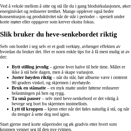
Ved å veksle mellom å sitte og stå får du i gang blodsirkulasjonen, øker
energinivået og reduserer tretthet. Mange opplever også bedre
konsentrasjon og produktivitet når de står i perioder – spesielt under
korte møter eller oppgaver som krever ekstra fokus.
Slik bruker du heve-senkebordet riktig
Selv om bordet i seg selv er et godt verktøy, avhenger effekten av
hvordan du bruker det. Her er noen enkle tips for å få mest mulig ut av
det:
Bytt stilling jevnlig
– gjerne hver halve til hele time. Målet er
ikke å stå hele dagen, men å skape variasjon.
Juster høyden riktig
– når du står, bør albuene være i omtrent
90 graders vinkel, og skjermen i øyehøyde.
Bruk en ståmatte
– en myk matte under føttene reduserer
belastningen på ben og rygg.
Ta små pauser
– selv med heve-senkebord er det viktig å
bevege seg bort fra skjermen innimellom.
Lytt til kroppen
– kjenn etter når det føles naturlig å stå, og når
du trenger å sette deg ned igjen.
Start gjerne med korte ståperioder og øk gradvis etter hvert som
kroppen venner seg til den nye rytmen.