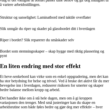
valg er det viktigste at bordet passer dine behov og gir deg mulighet til
å variere arbeidsstillingen.
Struktur og sanselighet: Laminatbord med taktile overflater
Slik unngår du riper og skader på glassbordet ditt i hverdagen
Riper i bordet? Slik reparerer du småskader selv
Bordet som stemningsskaper – skap hygge med riktig plassering og
pynt
En liten endring med stor effekt
Et heve-senkebord kan virke som en enkel oppgradering, men det kan
ha stor betydning for helse og trivsel. Ved å bruke det aktivt får du mer
bevegelse inn i hverdagen, reduserer risikoen for smerter og skaper
bedre balanse mellom kropp og arbeid.
Det handler ikke om å stå hele dagen, men om å gi kroppen
variasjonen den trenger. Med små justeringer kan du skape en
arbeidsrutine som både føles bedre og gjør deg mer effektiv – hver