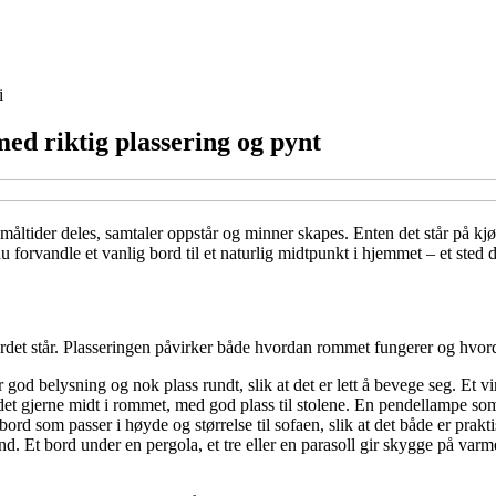
i
ed riktig plassering og pynt
måltider deles, samtaler oppstår og minner skapes. Enten det står på kjøk
forvandle et vanlig bord til et naturlig midtpunkt i hjemmet – et sted 
ordet står. Plasseringen påvirker både hvordan rommet fungerer og hvord
r god belysning og nok plass rundt, slik at det er lett å bevege seg. Et 
er det gjerne midt i rommet, med god plass til stolene. En pendellampe so
ord som passer i høyde og størrelse til sofaen, slik at det både er prak
vind. Et bord under en pergola, et tre eller en parasoll gir skygge på va