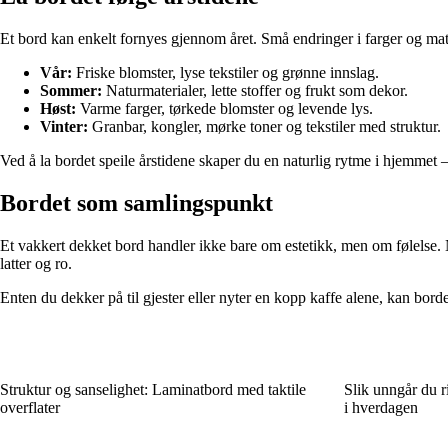
Et bord kan enkelt fornyes gjennom året. Små endringer i farger og mater
Vår:
Friske blomster, lyse tekstiler og grønne innslag.
Sommer:
Naturmaterialer, lette stoffer og frukt som dekor.
Høst:
Varme farger, tørkede blomster og levende lys.
Vinter:
Granbar, kongler, mørke toner og tekstiler med struktur.
Ved å la bordet speile årstidene skaper du en naturlig rytme i hjemmet 
Bordet som samlingspunkt
Et vakkert dekket bord handler ikke bare om estetikk, men om følelse. Nå
latter og ro.
Enten du dekker på til gjester eller nyter en kopp kaffe alene, kan bord
Struktur og sanselighet: Laminatbord med taktile
Slik unngår du r
overflater
i hverdagen