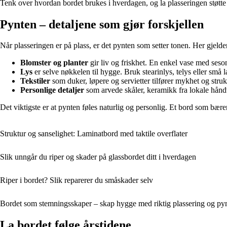
Tenk over hvordan bordet brukes i hverdagen, og la plasseringen støtte 
Pynten – detaljene som gjør forskjellen
Når plasseringen er på plass, er det pynten som setter tonen. Her gjeld
Blomster og planter
gir liv og friskhet. En enkel vase med seso
Lys
er selve nøkkelen til hygge. Bruk stearinlys, telys eller små
Tekstiler
som duker, løpere og servietter tilfører mykhet og stru
Personlige detaljer
som arvede skåler, keramikk fra lokale håndve
Det viktigste er at pynten føles naturlig og personlig. Et bord som bærer 
Struktur og sanselighet: Laminatbord med taktile overflater
Slik unngår du riper og skader på glassbordet ditt i hverdagen
Riper i bordet? Slik reparerer du småskader selv
Bordet som stemningsskaper – skap hygge med riktig plassering og py
La bordet følge årstidene