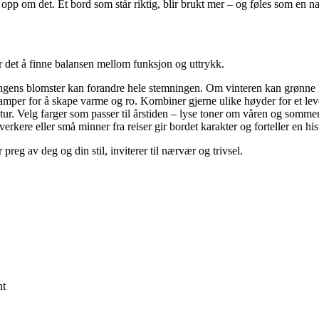
opp om det. Et bord som står riktig, blir brukt mer – og føles som en n
er det å finne balansen mellom funksjon og uttrykk.
ngens blomster kan forandre hele stemningen. Om vinteren kan grønne kvi
 lamper for å skape varme og ro. Kombiner gjerne ulike høyder for et le
ktur. Velg farger som passer til årstiden – lyse toner om våren og som
rkere eller små minner fra reiser gir bordet karakter og forteller en his
preg av deg og din stil, inviterer til nærvær og trivsel.
nt