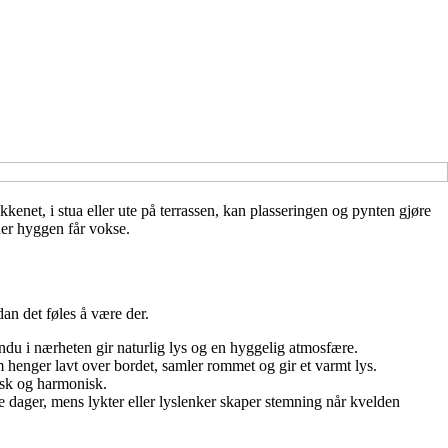
kenet, i stua eller ute på terrassen, kan plasseringen og pynten gjøre
der hyggen får vokse.
an det føles å være der.
vindu i nærheten gir naturlig lys og en hyggelig atmosfære.
m henger lavt over bordet, samler rommet og gir et varmt lys.
tisk og harmonisk.
rme dager, mens lykter eller lyslenker skaper stemning når kvelden