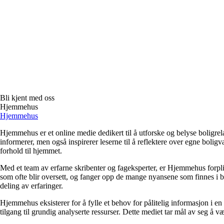
Bli kjent med oss
Hjemmehus
Hjemmehus
Hjemmehus er et online medie dedikert til å utforske og belyse boligr
informerer, men også inspirerer leserne til å reflektere over egne bolig
forhold til hjemmet.
Med et team av erfarne skribenter og fageksperter, er Hjemmehus forplik
som ofte blir oversett, og fanger opp de mange nyansene som finnes i b
deling av erfaringer.
Hjemmehus eksisterer for å fylle et behov for pålitelig informasjon i en
tilgang til grundig analyserte ressurser. Dette mediet tar mål av seg å v