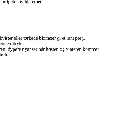
aturlig del av hjemmet.
ster eller tørkede blomster gi et lunt preg.
vende uttrykk.
meren, dypere nyanser når høsten og vinteren kommer.
torie.