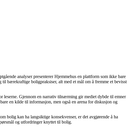
dyptgående analyser presenterer Hjemmehus en plattform som ikke bare
g til bærekraftige boligpraksiser, alt med et mål om å fremme et bevisst
for leserne. Gjennom en narrativ tilnærming gir mediet dybde til emner
bare en kilde til informasjon, men også en arena for diskusjon og
r om bolig kan ha langsiktige konsekvenser, er det avgjørende å ha
ørsmål og utfordringer knyttet til bolig.