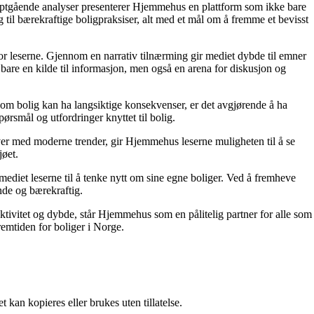
dyptgående analyser presenterer Hjemmehus en plattform som ikke bare
g til bærekraftige boligpraksiser, alt med et mål om å fremme et bevisst
for leserne. Gjennom en narrativ tilnærming gir mediet dybde til emner
bare en kilde til informasjon, men også en arena for diskusjon og
r om bolig kan ha langsiktige konsekvenser, er det avgjørende å ha
ørsmål og utfordringer knyttet til bolig.
ver med moderne trender, gir Hjemmehus leserne muligheten til å se
jøet.
ediet leserne til å tenke nytt om sine egne boliger. Ved å fremheve
nde og bærekraftig.
ektivitet og dybde, står Hjemmehus som en pålitelig partner for alle som
remtiden for boliger i Norge.
 kan kopieres eller brukes uten tillatelse.