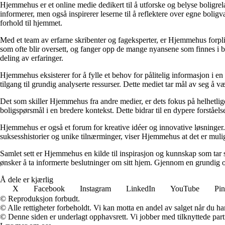
Hjemmehus er et online medie dedikert til å utforske og belyse boligr
informerer, men også inspirerer leserne til å reflektere over egne bolig
forhold til hjemmet.
Med et team av erfarne skribenter og fageksperter, er Hjemmehus forplik
som ofte blir oversett, og fanger opp de mange nyansene som finnes i b
deling av erfaringer.
Hjemmehus eksisterer for å fylle et behov for pålitelig informasjon i en
tilgang til grundig analyserte ressurser. Dette mediet tar mål av seg å v
Det som skiller Hjemmehus fra andre medier, er dets fokus på helhetlig
boligspørsmål i en bredere kontekst. Dette bidrar til en dypere forståel
Hjemmehus er også et forum for kreative idéer og innovative løsninger. 
suksesshistorier og unike tilnærminger, viser Hjemmehus at det er mulig
Samlet sett er Hjemmehus en kilde til inspirasjon og kunnskap som tar s
ønsker å ta informerte beslutninger om sitt hjem. Gjennom en grundig o
Å dele er kjærlig
X
Facebook
Instagram
LinkedIn
YouTube
Pin
© Reproduksjon forbudt.
© Alle rettigheter forbeholdt. Vi kan motta en andel av salget når du h
© Denne siden er underlagt opphavsrett. Vi jobber med tilknyttede partne