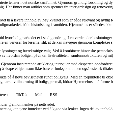
elaterte temaer i det norske samfunnet. Gjennom grundig forskning og 
valg. Her finner man artikler som spenner fra interiørdesign og renoverin
tet til å levere innhold av høy kvalitet som er både relevant og nyttig 
oligmarkedet, både historisk og i samtiden. Hjemmehus er således ikke 
 tid hvor boligmarkedet er i stadig endring. I en verden der beslutninge
ære en veiviser for leserne, slik at de kan navigere gjennom komplekse sp
e løsninger og bærekraftige valg. Ved å kombinere historiske perspekti
se av hvordan boligen påvirker livskvaliteten, samfunnsstrukturen og mil
Gjennom inspirerende artikler og intervjuer med eksperter, oppfordrer m
 å skape et hjem som ikke bare er funksjonelt, men også estetisk tiltale
ikte på å heve bevisstheten rundt boligvalg. Med en forpliktelse til obj
g narrativ tilnærming til boligspørsmål, bidrar Hjemmehus til å forme f
terest
TikTok
Mail
RSS
andler gjennom lenker på nettstedet.
re og kan tjene inntekter ved å kjøpe via lenker. Ingen del av innholdet