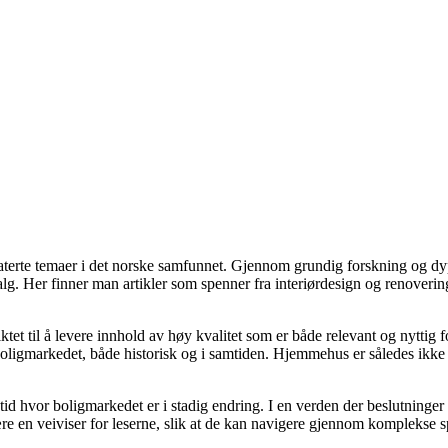
elaterte temaer i det norske samfunnet. Gjennom grundig forskning og 
valg. Her finner man artikler som spenner fra interiørdesign og renoverin
tet til å levere innhold av høy kvalitet som er både relevant og nyttig 
oligmarkedet, både historisk og i samtiden. Hjemmehus er således ikke 
 tid hvor boligmarkedet er i stadig endring. I en verden der beslutninge
ære en veiviser for leserne, slik at de kan navigere gjennom komplekse sp