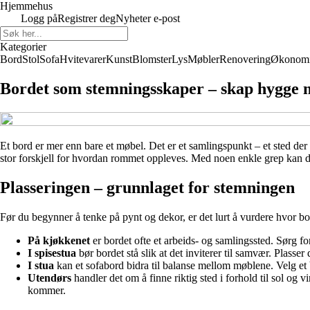
Hjemmehus
Logg på
Registrer deg
Nyheter e-post
Kategorier
Bord
Stol
Sofa
Hvitevarer
Kunst
Blomster
Lys
Møbler
Renovering
Økonom
Bordet som stemningsskaper – skap hygge m
Et bord er mer enn bare et møbel. Det er et samlingspunkt – et sted der 
stor forskjell for hvordan rommet oppleves. Med noen enkle grep kan du 
Plasseringen – grunnlaget for stemningen
Før du begynner å tenke på pynt og dekor, er det lurt å vurdere hvor b
På kjøkkenet
er bordet ofte et arbeids- og samlingssted. Sørg fo
I spisestua
bør bordet stå slik at det inviterer til samvær. Plass
I stua
kan et sofabord bidra til balanse mellom møblene. Velg et b
Utendørs
handler det om å finne riktig sted i forhold til sol og 
kommer.