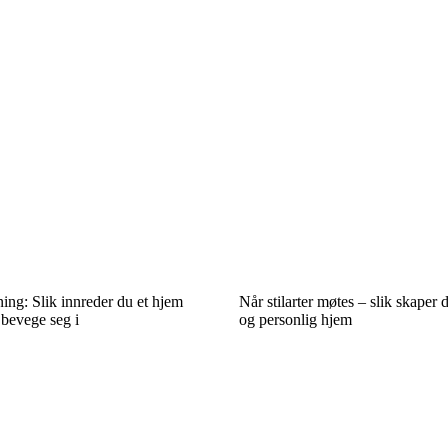
ng: Slik innreder du et hjem
Når stilarter møtes – slik skaper
 bevege seg i
og personlig hjem