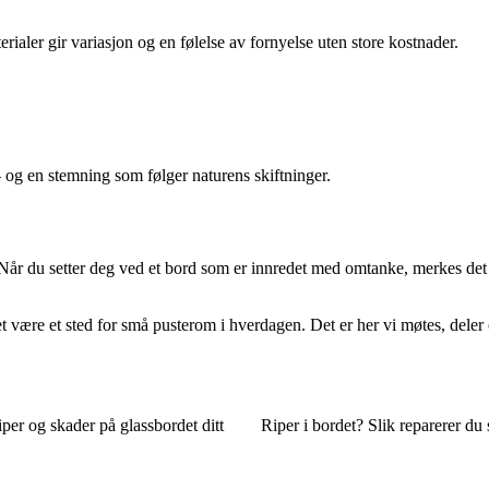
ialer gir variasjon og en følelse av fornyelse uten store kostnader.
– og en stemning som følger naturens skiftninger.
r du setter deg ved et bord som er innredet med omtanke, merkes det med e
et være et sted for små pusterom i hverdagen. Det er her vi møtes, deler 
iper og skader på glassbordet ditt
Riper i bordet? Slik reparerer du