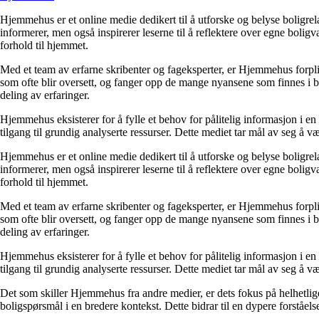
Hjemmehus er et online medie dedikert til å utforske og belyse boligr
informerer, men også inspirerer leserne til å reflektere over egne bolig
forhold til hjemmet.
Med et team av erfarne skribenter og fageksperter, er Hjemmehus forplik
som ofte blir oversett, og fanger opp de mange nyansene som finnes i b
deling av erfaringer.
Hjemmehus eksisterer for å fylle et behov for pålitelig informasjon i en
tilgang til grundig analyserte ressurser. Dette mediet tar mål av seg å v
Hjemmehus er et online medie dedikert til å utforske og belyse boligr
informerer, men også inspirerer leserne til å reflektere over egne bolig
forhold til hjemmet.
Med et team av erfarne skribenter og fageksperter, er Hjemmehus forplik
som ofte blir oversett, og fanger opp de mange nyansene som finnes i b
deling av erfaringer.
Hjemmehus eksisterer for å fylle et behov for pålitelig informasjon i en
tilgang til grundig analyserte ressurser. Dette mediet tar mål av seg å v
Det som skiller Hjemmehus fra andre medier, er dets fokus på helhetlig
boligspørsmål i en bredere kontekst. Dette bidrar til en dypere forståel