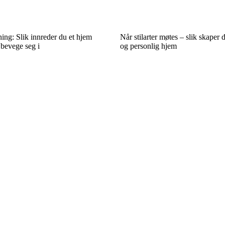
ng: Slik innreder du et hjem
Når stilarter møtes – slik skaper
 bevege seg i
og personlig hjem