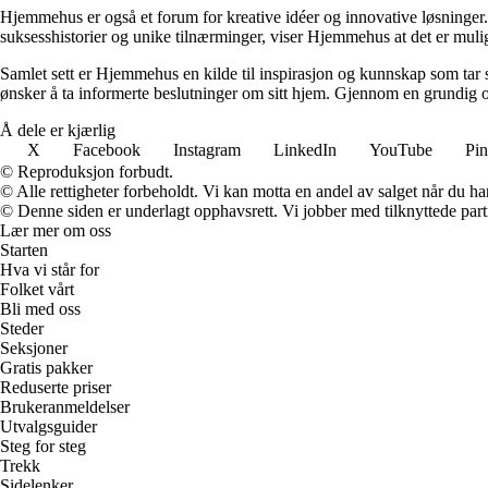
Hjemmehus er også et forum for kreative idéer og innovative løsninger. 
suksesshistorier og unike tilnærminger, viser Hjemmehus at det er mulig
Samlet sett er Hjemmehus en kilde til inspirasjon og kunnskap som tar s
ønsker å ta informerte beslutninger om sitt hjem. Gjennom en grundig o
Å dele er kjærlig
X
Facebook
Instagram
LinkedIn
YouTube
Pin
© Reproduksjon forbudt.
© Alle rettigheter forbeholdt. Vi kan motta en andel av salget når du h
© Denne siden er underlagt opphavsrett. Vi jobber med tilknyttede partne
Lær mer om oss
Starten
Hva vi står for
Folket vårt
Bli med oss
Steder
Seksjoner
Gratis pakker
Reduserte priser
Brukeranmeldelser
Utvalgsguider
Steg for steg
Trekk
Sidelenker