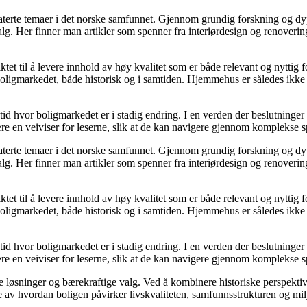
elaterte temaer i det norske samfunnet. Gjennom grundig forskning og 
valg. Her finner man artikler som spenner fra interiørdesign og renoverin
tet til å levere innhold av høy kvalitet som er både relevant og nyttig 
oligmarkedet, både historisk og i samtiden. Hjemmehus er således ikke 
 tid hvor boligmarkedet er i stadig endring. I en verden der beslutninge
ære en veiviser for leserne, slik at de kan navigere gjennom komplekse sp
elaterte temaer i det norske samfunnet. Gjennom grundig forskning og 
valg. Her finner man artikler som spenner fra interiørdesign og renoverin
tet til å levere innhold av høy kvalitet som er både relevant og nyttig 
oligmarkedet, både historisk og i samtiden. Hjemmehus er således ikke 
 tid hvor boligmarkedet er i stadig endring. I en verden der beslutninge
ære en veiviser for leserne, slik at de kan navigere gjennom komplekse sp
e løsninger og bærekraftige valg. Ved å kombinere historiske perspekti
se av hvordan boligen påvirker livskvaliteten, samfunnsstrukturen og mil