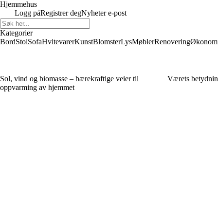
Hjemmehus
Logg på
Registrer deg
Nyheter e-post
Kategorier
Bord
Stol
Sofa
Hvitevarer
Kunst
Blomster
Lys
Møbler
Renovering
Økonom
Sol, vind og biomasse – bærekraftige veier til
Værets betydnin
oppvarming av hjemmet