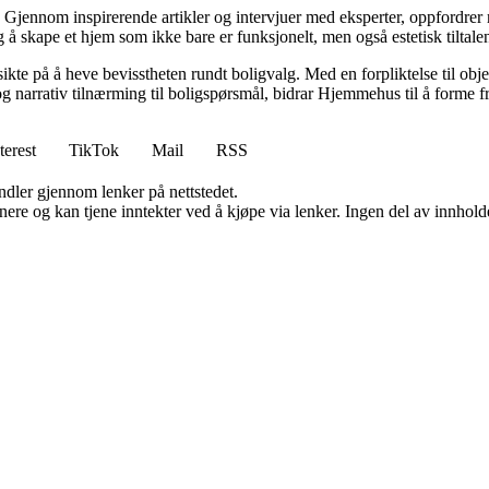
Gjennom inspirerende artikler og intervjuer med eksperter, oppfordrer m
 å skape et hjem som ikke bare er funksjonelt, men også estetisk tiltale
ikte på å heve bevisstheten rundt boligvalg. Med en forpliktelse til obj
g narrativ tilnærming til boligspørsmål, bidrar Hjemmehus til å forme f
terest
TikTok
Mail
RSS
andler gjennom lenker på nettstedet.
re og kan tjene inntekter ved å kjøpe via lenker. Ingen del av innholdet