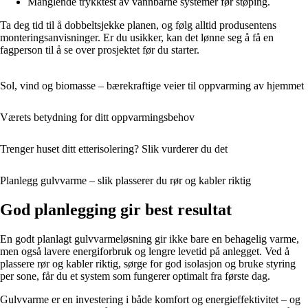
Manglende trykktest av vannbårne systemer før støping.
Ta deg tid til å dobbeltsjekke planen, og følg alltid produsentens
monteringsanvisninger. Er du usikker, kan det lønne seg å få en
fagperson til å se over prosjektet før du starter.
Sol, vind og biomasse – bærekraftige veier til oppvarming av hjemmet
Værets betydning for ditt oppvarmingsbehov
Trenger huset ditt etterisolering? Slik vurderer du det
Planlegg gulvvarme – slik plasserer du rør og kabler riktig
God planlegging gir best resultat
En godt planlagt gulvvarmeløsning gir ikke bare en behagelig varme,
men også lavere energiforbruk og lengre levetid på anlegget. Ved å
plassere rør og kabler riktig, sørge for god isolasjon og bruke styring
per sone, får du et system som fungerer optimalt fra første dag.
Gulvvarme er en investering i både komfort og energieffektivitet – og