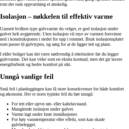
rom der rask oppvarming er ønskelig.
Isolasjon – nøkkelen til effektiv varme
Uansett hvilken type gulvvarme du velger, er god isolasjon under
gulvet helt avgjørende. Uten isolasjon vil mye av varmen forsvinne
ned i konstruksjonen i stedet for opp i rommet. Bruk isolasjonsplater
som passer til gulvtypen, og sørg for at de ligger tett og plant.
I eldre boliger kan det være nødvendig å etterisolere før du legger
gulvvarme. Det kan virke som en ekstra kostnad, men det gir lavere
energiforbruk og bedre komfort på sikt.
Unngå vanlige feil
Små feil i planleggingen kan få store konsekvenser for både komfort
og økonomi. Her er noen typiske feil du bør unngå:
For tett eller ujevn rør- eller kabelavstand.
Manglende isolasjon under gulvet.
Varme lagt under faste installasjoner.
For høy vanntemperatur eller effekt, som kan skade
gulvbelegget.