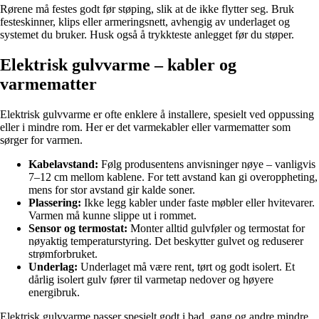
Rørene må festes godt før støping, slik at de ikke flytter seg. Bruk
festeskinner, klips eller armeringsnett, avhengig av underlaget og
systemet du bruker. Husk også å trykkteste anlegget før du støper.
Elektrisk gulvvarme – kabler og
varmematter
Elektrisk gulvvarme er ofte enklere å installere, spesielt ved oppussing
eller i mindre rom. Her er det varmekabler eller varmematter som
sørger for varmen.
Kabelavstand:
Følg produsentens anvisninger nøye – vanligvis
7–12 cm mellom kablene. For tett avstand kan gi overoppheting,
mens for stor avstand gir kalde soner.
Plassering:
Ikke legg kabler under faste møbler eller hvitevarer.
Varmen må kunne slippe ut i rommet.
Sensor og termostat:
Monter alltid gulvføler og termostat for
nøyaktig temperaturstyring. Det beskytter gulvet og reduserer
strømforbruket.
Underlag:
Underlaget må være rent, tørt og godt isolert. Et
dårlig isolert gulv fører til varmetap nedover og høyere
energibruk.
Elektrisk gulvvarme passer spesielt godt i bad, gang og andre mindre