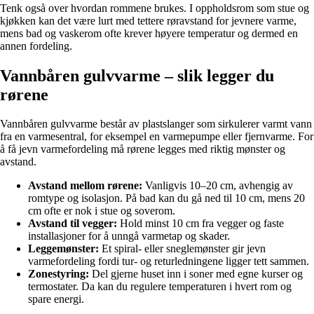
Tenk også over hvordan rommene brukes. I oppholdsrom som stue og
kjøkken kan det være lurt med tettere røravstand for jevnere varme,
mens bad og vaskerom ofte krever høyere temperatur og dermed en
annen fordeling.
Vannbåren gulvvarme – slik legger du
rørene
Vannbåren gulvvarme består av plastslanger som sirkulerer varmt vann
fra en varmesentral, for eksempel en varmepumpe eller fjernvarme. For
å få jevn varmefordeling må rørene legges med riktig mønster og
avstand.
Avstand mellom rørene:
Vanligvis 10–20 cm, avhengig av
romtype og isolasjon. På bad kan du gå ned til 10 cm, mens 20
cm ofte er nok i stue og soverom.
Avstand til vegger:
Hold minst 10 cm fra vegger og faste
installasjoner for å unngå varmetap og skader.
Leggemønster:
Et spiral- eller sneglemønster gir jevn
varmefordeling fordi tur- og returledningene ligger tett sammen.
Zonestyring:
Del gjerne huset inn i soner med egne kurser og
termostater. Da kan du regulere temperaturen i hvert rom og
spare energi.