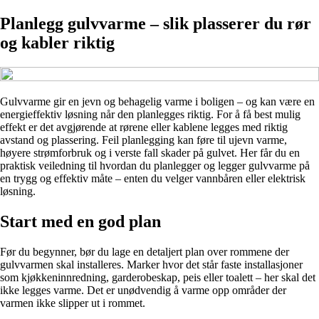
Planlegg gulvvarme – slik plasserer du rør
og kabler riktig
Gulvvarme gir en jevn og behagelig varme i boligen – og kan være en
energieffektiv løsning når den planlegges riktig. For å få best mulig
effekt er det avgjørende at rørene eller kablene legges med riktig
avstand og plassering. Feil planlegging kan føre til ujevn varme,
høyere strømforbruk og i verste fall skader på gulvet. Her får du en
praktisk veiledning til hvordan du planlegger og legger gulvvarme på
en trygg og effektiv måte – enten du velger vannbåren eller elektrisk
løsning.
Start med en god plan
Før du begynner, bør du lage en detaljert plan over rommene der
gulvvarmen skal installeres. Marker hvor det står faste installasjoner
som kjøkkeninnredning, garderobeskap, peis eller toalett – her skal det
ikke legges varme. Det er unødvendig å varme opp områder der
varmen ikke slipper ut i rommet.