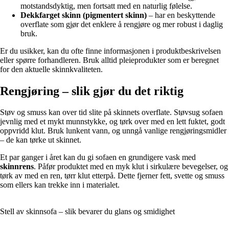
motstandsdyktig, men fortsatt med en naturlig følelse.
Dekkfarget skinn (pigmentert skinn)
– har en beskyttende
overflate som gjør det enklere å rengjøre og mer robust i daglig
bruk.
Er du usikker, kan du ofte finne informasjonen i produktbeskrivelsen
eller spørre forhandleren. Bruk alltid pleieprodukter som er beregnet
for den aktuelle skinnkvaliteten.
Rengjøring – slik gjør du det riktig
Støv og smuss kan over tid slite på skinnets overflate. Støvsug sofaen
jevnlig med et mykt munnstykke, og tørk over med en lett fuktet, godt
oppvridd klut. Bruk lunkent vann, og unngå vanlige rengjøringsmidler
– de kan tørke ut skinnet.
Et par ganger i året kan du gi sofaen en grundigere vask med
skinnrens
. Påfør produktet med en myk klut i sirkulære bevegelser, og
tørk av med en ren, tørr klut etterpå. Dette fjerner fett, svette og smuss
som ellers kan trekke inn i materialet.
Stell av skinnsofa – slik bevarer du glans og smidighet