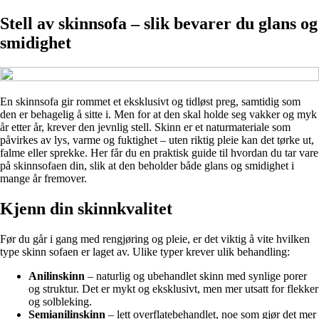
Stell av skinnsofa – slik bevarer du glans og
smidighet
En skinnsofa gir rommet et eksklusivt og tidløst preg, samtidig som
den er behagelig å sitte i. Men for at den skal holde seg vakker og myk
år etter år, krever den jevnlig stell. Skinn er et naturmateriale som
påvirkes av lys, varme og fuktighet – uten riktig pleie kan det tørke ut,
falme eller sprekke. Her får du en praktisk guide til hvordan du tar vare
på skinnsofaen din, slik at den beholder både glans og smidighet i
mange år fremover.
Kjenn din skinnkvalitet
Før du går i gang med rengjøring og pleie, er det viktig å vite hvilken
type skinn sofaen er laget av. Ulike typer krever ulik behandling:
Anilinskinn
– naturlig og ubehandlet skinn med synlige porer
og struktur. Det er mykt og eksklusivt, men mer utsatt for flekker
og solbleking.
Semianilinskinn
– lett overflatebehandlet, noe som gjør det mer