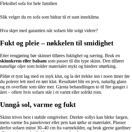
Fleksibel sofa for hele familien
Slik velger du en sofa som bidrar til et sunt inneklima
Hva skjer med garantien når sofaen blir solgt videre?
Fukt og pleie – nøkkelen til smidighet
Etter rengjøring bør skinnet tilføres fuktighet og næring. Bruk en
skinnkrem eller balsam
som passer til din type skinn. Den tilfører
naturlige oljer som holder materialet mykt og hindrer uttørking.
Påfør et tynt lag med en myk klut, og la det trekke inn i noen timer før
du polerer lett med en tørr klut. Resultatet blir en jevn, naturlig glans
og en overflate som tåler mer. Gjenta behandlingen to til fire ganger i
året – oftere hvis sofaen står i et varmt eller solrikt rom.
Unngå sol, varme og fukt
Skinn trives best i stabile omgivelser. Direkte sollys kan bleke fargen,
mens varme fra panelovner eller peis kan tørke ut materialet. Plasser
derfor sofaen minst 30–40 cm fra varmekilder, og bruk gjerne gardiner