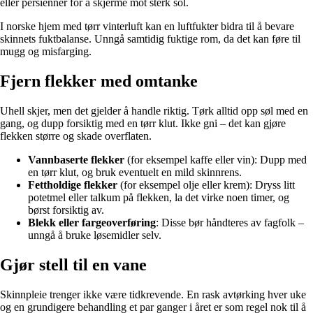
eller persienner for å skjerme mot sterk sol.
I norske hjem med tørr vinterluft kan en luftfukter bidra til å bevare
skinnets fuktbalanse. Unngå samtidig fuktige rom, da det kan føre til
mugg og misfarging.
Fjern flekker med omtanke
Uhell skjer, men det gjelder å handle riktig. Tørk alltid opp søl med en
gang, og dupp forsiktig med en tørr klut. Ikke gni – det kan gjøre
flekken større og skade overflaten.
Vannbaserte flekker
(for eksempel kaffe eller vin): Dupp med
en tørr klut, og bruk eventuelt en mild skinnrens.
Fettholdige flekker
(for eksempel olje eller krem): Dryss litt
potetmel eller talkum på flekken, la det virke noen timer, og
børst forsiktig av.
Blekk eller fargeoverføring
: Disse bør håndteres av fagfolk –
unngå å bruke løsemidler selv.
Gjør stell til en vane
Skinnpleie trenger ikke være tidkrevende. En rask avtørking hver uke
og en grundigere behandling et par ganger i året er som regel nok til å