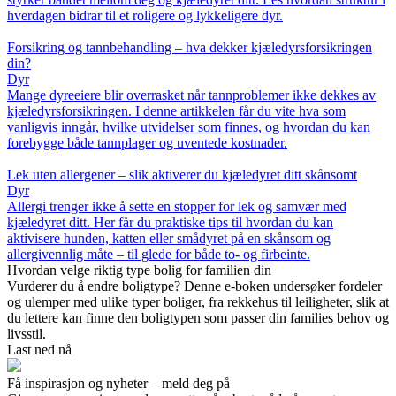
hverdagen bidrar til et roligere og lykkeligere dyr.
Forsikring og tannbehandling – hva dekker kjæledyrsforsikringen
din?
Dyr
Mange dyreeiere blir overrasket når tannproblemer ikke dekkes av
kjæledyrsforsikringen. I denne artikkelen får du vite hva som
vanligvis inngår, hvilke utvidelser som finnes, og hvordan du kan
forebygge både tannplager og uventede kostnader.
Lek uten allergener – slik aktiverer du kjæledyret ditt skånsomt
Dyr
Allergi trenger ikke å sette en stopper for lek og samvær med
kjæledyret ditt. Her får du praktiske tips til hvordan du kan
aktivisere hunden, katten eller smådyret på en skånsom og
allergivennlig måte – til glede for både to- og firbeinte.
Hvordan velge riktig type bolig for familien din
Vurderer du å endre boligtype? Denne e-boken undersøker fordeler
og ulemper med ulike typer boliger, fra rekkehus til leiligheter, slik at
du lettere kan finne den boligtypen som passer din families behov og
livsstil.
Last ned nå
Få inspirasjon og nyheter – meld deg på