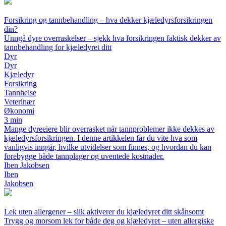
Forsikring og tannbehandling – hva dekker kjæledyrsforsikringen
din?
Unngå dyre overraskelser – sjekk hva forsikringen faktisk dekker av
tannbehandling for kjæledyret ditt
Dyr
Dyr
Kjæledyr
Forsikring
Tannhelse
Veterinær
Økonomi
3 min
Mange dyreeiere blir overrasket når tannproblemer ikke dekkes av
kjæledyrsforsikringen. I denne artikkelen får du vite hva som
vanligvis inngår, hvilke utvidelser som finnes, og hvordan du kan
forebygge både tannplager og uventede kostnader.
Iben Jakobsen
Iben
Jakobsen
Lek uten allergener – slik aktiverer du kjæledyret ditt skånsomt
Trygg og morsom lek for både deg og kjæledyret – uten allergiske