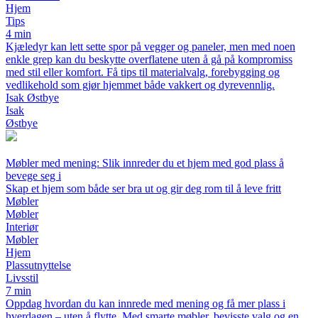
Hjem
Tips
4 min
Kjæledyr kan lett sette spor på vegger og paneler, men med noen
enkle grep kan du beskytte overflatene uten å gå på kompromiss
med stil eller komfort. Få tips til materialvalg, forebygging og
vedlikehold som gjør hjemmet både vakkert og dyrevennlig.
Isak Østbye
Isak
Østbye
Møbler med mening: Slik innreder du et hjem med god plass å
bevege seg i
Skap et hjem som både ser bra ut og gir deg rom til å leve fritt
Møbler
Møbler
Interiør
Møbler
Hjem
Plassutnyttelse
Livsstil
7 min
Oppdag hvordan du kan innrede med mening og få mer plass i
hverdagen – uten å flytte. Med smarte møbler, bevisste valg og en