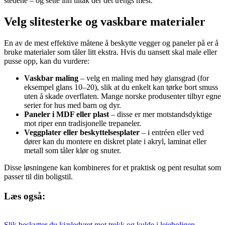
stedene – og sette inn tiltak der det trengs mest.
Velg slitesterke og vaskbare materialer
En av de mest effektive måtene å beskytte vegger og paneler på er å
bruke materialer som tåler litt ekstra. Hvis du uansett skal male eller
pusse opp, kan du vurdere:
Vaskbar maling
– velg en maling med høy glansgrad (for
eksempel glans 10–20), slik at du enkelt kan tørke bort smuss
uten å skade overflaten. Mange norske produsenter tilbyr egne
serier for hus med barn og dyr.
Paneler i MDF eller plast
– disse er mer motstandsdyktige
mot riper enn tradisjonelle trepaneler.
Veggplater eller beskyttelsesplater
– i entréen eller ved
dører kan du montere en diskret plate i akryl, laminat eller
metall som tåler klør og snuter.
Disse løsningene kan kombineres for et praktisk og pent resultat som
passer til din boligstil.
Læs også:
Slik beskytter du kjæledyret mot trekk og kulde i leieboligen