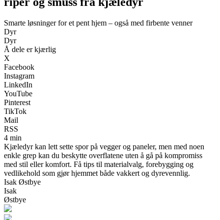
riper og smuss fra kjæledyr
Smarte løsninger for et pent hjem – også med firbente venner
Dyr
Dyr
Å dele er kjærlig
X
Facebook
Instagram
LinkedIn
YouTube
Pinterest
TikTok
Mail
RSS
4 min
Kjæledyr kan lett sette spor på vegger og paneler, men med noen
enkle grep kan du beskytte overflatene uten å gå på kompromiss
med stil eller komfort. Få tips til materialvalg, forebygging og
vedlikehold som gjør hjemmet både vakkert og dyrevennlig.
Isak Østbye
Isak
Østbye