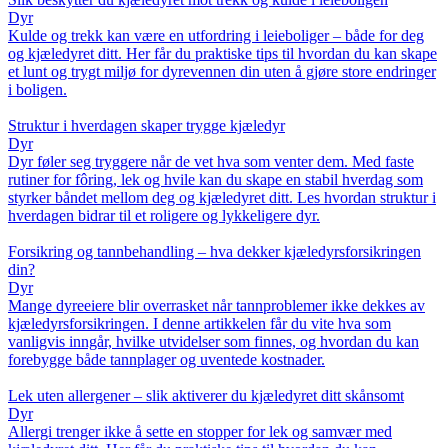
Dyr
Kulde og trekk kan være en utfordring i leieboliger – både for deg
og kjæledyret ditt. Her får du praktiske tips til hvordan du kan skape
et lunt og trygt miljø for dyrevennen din uten å gjøre store endringer
i boligen.
Struktur i hverdagen skaper trygge kjæledyr
Dyr
Dyr føler seg tryggere når de vet hva som venter dem. Med faste
rutiner for fôring, lek og hvile kan du skape en stabil hverdag som
styrker båndet mellom deg og kjæledyret ditt. Les hvordan struktur i
hverdagen bidrar til et roligere og lykkeligere dyr.
Forsikring og tannbehandling – hva dekker kjæledyrsforsikringen
din?
Dyr
Mange dyreeiere blir overrasket når tannproblemer ikke dekkes av
kjæledyrsforsikringen. I denne artikkelen får du vite hva som
vanligvis inngår, hvilke utvidelser som finnes, og hvordan du kan
forebygge både tannplager og uventede kostnader.
Lek uten allergener – slik aktiverer du kjæledyret ditt skånsomt
Dyr
Allergi trenger ikke å sette en stopper for lek og samvær med