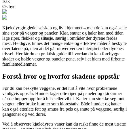
Isak
Østbye
Kjæledyr gir glede, selskap og liv i hjemmet – men de kan også sette
sine spor på vegger og paneler. Klør, snuter og haler kan med tiden
lage riper, flekker og slitasje, særlig i områder der dyrene ferdes
mest. Heldigvis finnes det mange enkle og effektive måter å beskytte
overflatene på, uten at det går utover verken interiøret eller dyrenes
trivsel. Her får du en praktisk guide til hvordan du kan forebygge
skader og holde vegger og paneler pene, selv i et hjem med firbente
familiemedlemmer.
Forstå hvor og hvorfor skadene oppstår
Før du kan beskytte veggene, er det lurt å vite hvor problemene
vanligvis oppstår. Hunder lager ofte riper på paneler og dørkarmer
når de hopper opp for å hilse eller vil ut. Katter kan strekke seg mot
veggen eller bruke hjørner som klorestativ. Både hunder og katter
kan også etterlate fett og smuss fra pels og snute på veggene, særlig i
gangsoner og ved dører.
Ved å observere kjæledyrets vaner kan du raskt finne de mest utsatte