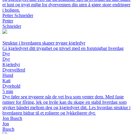
et lunt og trygt miljø for dyrevennen din uten å gjøre store endringer
i boligen.
Petter Schneider
Petter
Schneider
Struktur i hverdagen skaper trygge kjæledyr
Gi kjæledyret ditt trygghet og trivsel med en forutsigbar hverdag
Dyr
Dyr
Kjæledyr
Dyrevelferd
Hund
Katt
Dyrehold
5 min
Dyr føler seg tryggere når de vet hva som venter dem. Med faste
rutiner for fôring, lek og hvile kan du skape en stabil hverdag som
styrker båndet mellom deg og kjæledyret ditt. Les hvordan struktur i
hverdagen bidrar til et roligere og lykkeligere dyr.
Jon Busch
Jon
Busch