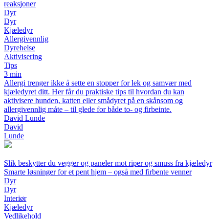
reaksjoner
Dyr
Dyr
Kjæledyr
Allergivennlig
Dyrehelse
Aktivisering
Tips
3 min
Allergi trenger ikke å sette en stopper for lek og samvær med
kjæledyret ditt. Her får du praktiske tips til hvordan du kan
aktivisere hunden, katten eller smådyret på en skånsom og
allergivennlig måte – til glede for både to- og firbeinte.
David Lunde
David
Lunde
Slik beskytter du vegger og paneler mot riper og smuss fra kjæledyr
Smarte løsninger for et pent hjem – også med firbente venner
Dyr
Dyr
Interiør
Kjæledyr
Vedlikehold