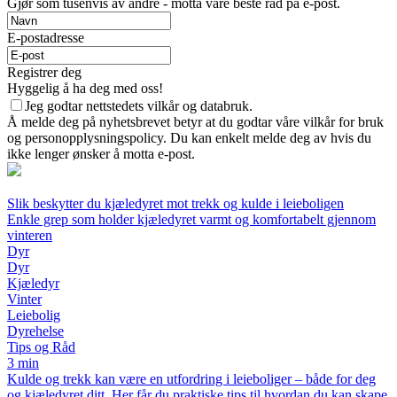
Gjør som tusenvis av andre - motta våre beste råd på e-post.
E-postadresse
Registrer deg
Hyggelig å ha deg med oss!
Jeg godtar nettstedets vilkår og databruk.
Å melde deg på nyhetsbrevet betyr at du godtar våre vilkår for bruk
og personopplysningspolicy. Du kan enkelt melde deg av hvis du
ikke lenger ønsker å motta e-post.
Slik beskytter du kjæledyret mot trekk og kulde i leieboligen
Enkle grep som holder kjæledyret varmt og komfortabelt gjennom
vinteren
Dyr
Dyr
Kjæledyr
Vinter
Leiebolig
Dyrehelse
Tips og Råd
3 min
Kulde og trekk kan være en utfordring i leieboliger – både for deg
og kjæledyret ditt. Her får du praktiske tips til hvordan du kan skape