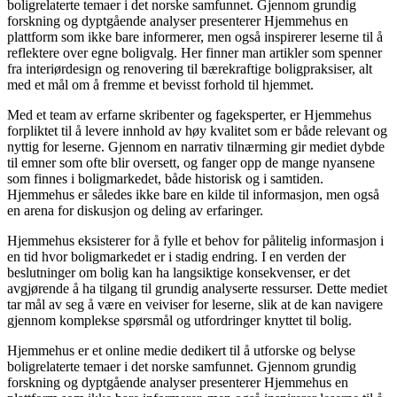
boligrelaterte temaer i det norske samfunnet. Gjennom grundig
forskning og dyptgående analyser presenterer Hjemmehus en
plattform som ikke bare informerer, men også inspirerer leserne til å
reflektere over egne boligvalg. Her finner man artikler som spenner
fra interiørdesign og renovering til bærekraftige boligpraksiser, alt
med et mål om å fremme et bevisst forhold til hjemmet.
Med et team av erfarne skribenter og fageksperter, er Hjemmehus
forpliktet til å levere innhold av høy kvalitet som er både relevant og
nyttig for leserne. Gjennom en narrativ tilnærming gir mediet dybde
til emner som ofte blir oversett, og fanger opp de mange nyansene
som finnes i boligmarkedet, både historisk og i samtiden.
Hjemmehus er således ikke bare en kilde til informasjon, men også
en arena for diskusjon og deling av erfaringer.
Hjemmehus eksisterer for å fylle et behov for pålitelig informasjon i
en tid hvor boligmarkedet er i stadig endring. I en verden der
beslutninger om bolig kan ha langsiktige konsekvenser, er det
avgjørende å ha tilgang til grundig analyserte ressurser. Dette mediet
tar mål av seg å være en veiviser for leserne, slik at de kan navigere
gjennom komplekse spørsmål og utfordringer knyttet til bolig.
Hjemmehus er et online medie dedikert til å utforske og belyse
boligrelaterte temaer i det norske samfunnet. Gjennom grundig
forskning og dyptgående analyser presenterer Hjemmehus en