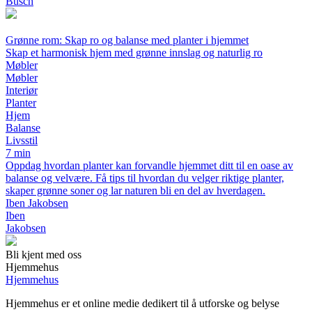
Busch
Grønne rom: Skap ro og balanse med planter i hjemmet
Skap et harmonisk hjem med grønne innslag og naturlig ro
Møbler
Møbler
Interiør
Planter
Hjem
Balanse
Livsstil
7 min
Oppdag hvordan planter kan forvandle hjemmet ditt til en oase av
balanse og velvære. Få tips til hvordan du velger riktige planter,
skaper grønne soner og lar naturen bli en del av hverdagen.
Iben Jakobsen
Iben
Jakobsen
Bli kjent med oss
Hjemmehus
Hjemmehus
Hjemmehus er et online medie dedikert til å utforske og belyse