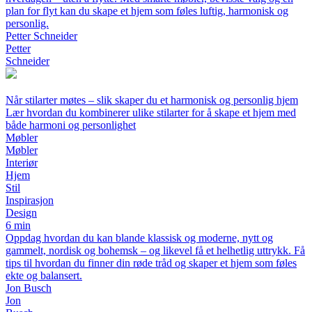
plan for flyt kan du skape et hjem som føles luftig, harmonisk og
personlig.
Petter Schneider
Petter
Schneider
Når stilarter møtes – slik skaper du et harmonisk og personlig hjem
Lær hvordan du kombinerer ulike stilarter for å skape et hjem med
både harmoni og personlighet
Møbler
Møbler
Interiør
Hjem
Stil
Inspirasjon
Design
6 min
Oppdag hvordan du kan blande klassisk og moderne, nytt og
gammelt, nordisk og bohemsk – og likevel få et helhetlig uttrykk. Få
tips til hvordan du finner din røde tråd og skaper et hjem som føles
ekte og balansert.
Jon Busch
Jon