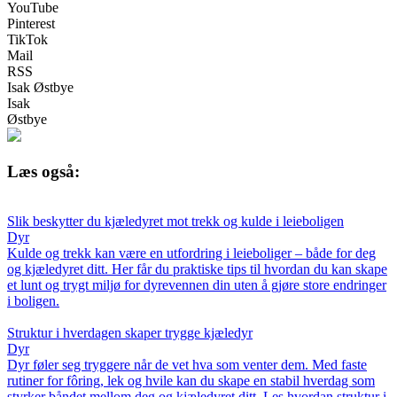
YouTube
Pinterest
TikTok
Mail
RSS
Isak Østbye
Isak
Østbye
Læs også:
Slik beskytter du kjæledyret mot trekk og kulde i leieboligen
Dyr
Kulde og trekk kan være en utfordring i leieboliger – både for deg
og kjæledyret ditt. Her får du praktiske tips til hvordan du kan skape
et lunt og trygt miljø for dyrevennen din uten å gjøre store endringer
i boligen.
Struktur i hverdagen skaper trygge kjæledyr
Dyr
Dyr føler seg tryggere når de vet hva som venter dem. Med faste
rutiner for fôring, lek og hvile kan du skape en stabil hverdag som
styrker båndet mellom deg og kjæledyret ditt. Les hvordan struktur i