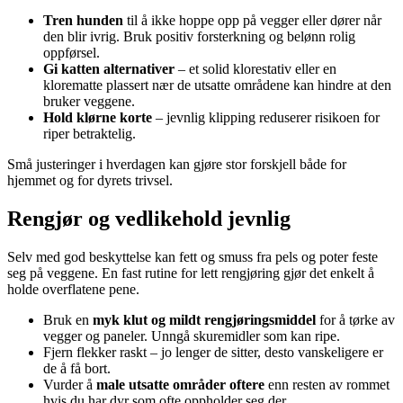
Tren hunden
til å ikke hoppe opp på vegger eller dører når
den blir ivrig. Bruk positiv forsterkning og belønn rolig
oppførsel.
Gi katten alternativer
– et solid klorestativ eller en
klorematte plassert nær de utsatte områdene kan hindre at den
bruker veggene.
Hold klørne korte
– jevnlig klipping reduserer risikoen for
riper betraktelig.
Små justeringer i hverdagen kan gjøre stor forskjell både for
hjemmet og for dyrets trivsel.
Rengjør og vedlikehold jevnlig
Selv med god beskyttelse kan fett og smuss fra pels og poter feste
seg på veggene. En fast rutine for lett rengjøring gjør det enkelt å
holde overflatene pene.
Bruk en
myk klut og mildt rengjøringsmiddel
for å tørke av
vegger og paneler. Unngå skuremidler som kan ripe.
Fjern flekker raskt – jo lenger de sitter, desto vanskeligere er
de å få bort.
Vurder å
male utsatte områder oftere
enn resten av rommet
hvis du har dyr som ofte oppholder seg der.