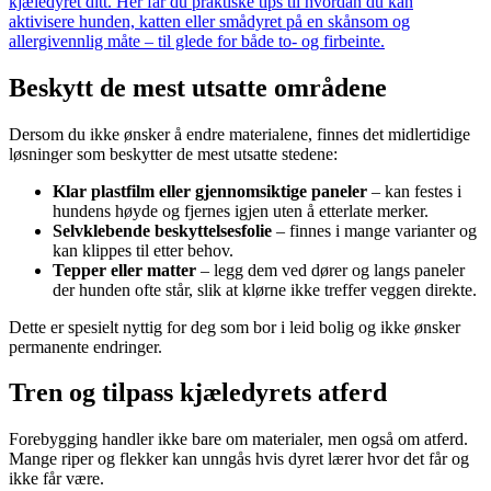
kjæledyret ditt. Her får du praktiske tips til hvordan du kan
aktivisere hunden, katten eller smådyret på en skånsom og
allergivennlig måte – til glede for både to- og firbeinte.
Beskytt de mest utsatte områdene
Dersom du ikke ønsker å endre materialene, finnes det midlertidige
løsninger som beskytter de mest utsatte stedene:
Klar plastfilm eller gjennomsiktige paneler
– kan festes i
hundens høyde og fjernes igjen uten å etterlate merker.
Selvklebende beskyttelsesfolie
– finnes i mange varianter og
kan klippes til etter behov.
Tepper eller matter
– legg dem ved dører og langs paneler
der hunden ofte står, slik at klørne ikke treffer veggen direkte.
Dette er spesielt nyttig for deg som bor i leid bolig og ikke ønsker
permanente endringer.
Tren og tilpass kjæledyrets atferd
Forebygging handler ikke bare om materialer, men også om atferd.
Mange riper og flekker kan unngås hvis dyret lærer hvor det får og
ikke får være.