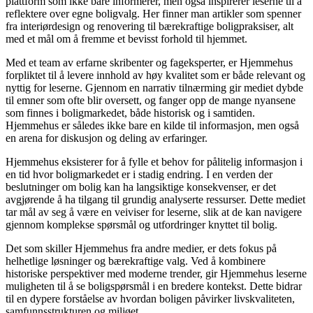
plattform som ikke bare informerer, men også inspirerer leserne til å
reflektere over egne boligvalg. Her finner man artikler som spenner
fra interiørdesign og renovering til bærekraftige boligpraksiser, alt
med et mål om å fremme et bevisst forhold til hjemmet.
Med et team av erfarne skribenter og fageksperter, er Hjemmehus
forpliktet til å levere innhold av høy kvalitet som er både relevant og
nyttig for leserne. Gjennom en narrativ tilnærming gir mediet dybde
til emner som ofte blir oversett, og fanger opp de mange nyansene
som finnes i boligmarkedet, både historisk og i samtiden.
Hjemmehus er således ikke bare en kilde til informasjon, men også
en arena for diskusjon og deling av erfaringer.
Hjemmehus eksisterer for å fylle et behov for pålitelig informasjon i
en tid hvor boligmarkedet er i stadig endring. I en verden der
beslutninger om bolig kan ha langsiktige konsekvenser, er det
avgjørende å ha tilgang til grundig analyserte ressurser. Dette mediet
tar mål av seg å være en veiviser for leserne, slik at de kan navigere
gjennom komplekse spørsmål og utfordringer knyttet til bolig.
Det som skiller Hjemmehus fra andre medier, er dets fokus på
helhetlige løsninger og bærekraftige valg. Ved å kombinere
historiske perspektiver med moderne trender, gir Hjemmehus leserne
muligheten til å se boligspørsmål i en bredere kontekst. Dette bidrar
til en dypere forståelse av hvordan boligen påvirker livskvaliteten,
samfunnsstrukturen og miljøet.