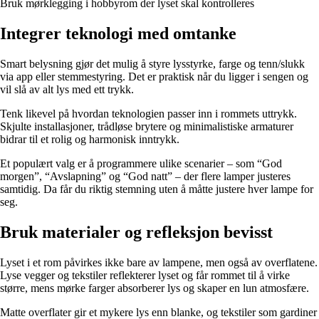
Bruk mørklegging i hobbyrom der lyset skal kontrolleres
Integrer teknologi med omtanke
Smart belysning gjør det mulig å styre lysstyrke, farge og tenn/slukk
via app eller stemmestyring. Det er praktisk når du ligger i sengen og
vil slå av alt lys med ett trykk.
Tenk likevel på hvordan teknologien passer inn i rommets uttrykk.
Skjulte installasjoner, trådløse brytere og minimalistiske armaturer
bidrar til et rolig og harmonisk inntrykk.
Et populært valg er å programmere ulike scenarier – som “God
morgen”, “Avslapning” og “God natt” – der flere lamper justeres
samtidig. Da får du riktig stemning uten å måtte justere hver lampe for
seg.
Bruk materialer og refleksjon bevisst
Lyset i et rom påvirkes ikke bare av lampene, men også av overflatene.
Lyse vegger og tekstiler reflekterer lyset og får rommet til å virke
større, mens mørke farger absorberer lys og skaper en lun atmosfære.
Matte overflater gir et mykere lys enn blanke, og tekstiler som gardiner