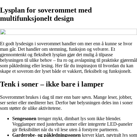
Lysplan for soverommet med
multifunksjonelt design
Et godt lysdesign i soverommet handler om mer enn å kunne se hvor
man går. Det handler om stemning, funksjon og velvære. Et
gjennomtenkt og fleksibelt lysplan gjør det mulig å tilpasse
belysningen til ulike behov – fra ro og avslapning til praktiske gjøremål
som påkledning eller lesing. Her får du inspirasjon til hvordan du kan
skape et soverom der lyset både er vakkert, fleksibelt og funksjonelt.
Tenk i soner – ikke bare i lamper
Soverommet brukes i dag til mer enn bare søvn. Mange leser, jobber,
ser serier eller mediterer her. Derfor bør belysningen deles inn i soner
som støtter de ulike aktivitetene.
Sengesonen
trenger mykt, dimbart lys som ikke blender.
Vegglamper med justerbare armer eller integrerte LED-paneler
gir fleksibilitet når du vil lese uten å forstyrre partneren.
Garderobe- og påkledningssonen
krever klart, nøytralt lys som