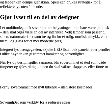
og tepper kan dempe gjenskinn. Speil kan brukes strategisk for å
reflektere lys uten å blende.
Gjør lyset til en del av designet
I et multifunksjonelt soverom bør belysningen ikke bare være praktisk
– den skal også være en del av interiøret. Velg lamper som passer til
stilen: naturmaterialer som tre og lin for et rolig, nordisk uttrykk, eller
metall og glass for et mer moderne preg.
Integrert lys i sengegavlen, skjulte LED-lister bak paneler eller pendler
i ulike høyder kan gi rommet karakter og personlighet.
Når lys og design spiller sammen, blir soverommet et sted som både
fungerer og føles riktig – enten du skal våkne, slappe av eller finne ro.
Forny soverommet med nytt tilbehør – uten store kostnader
Sovemiljøet som verktøy for å redusere stress