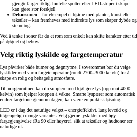
gjengir farger riktig. Innfelte spotter eller LED-striper i skapet
kan gjøre stor forskjell.
Dekorsonen
– for eksempel et hjørne med planter, kunst eller
tekstiler – kan fremheves med indirekte lys som skaper dybde og
stemning.
Ved å tenke i soner får du et rom som enkelt kan skifte karakter etter tid
på døgnet og behov.
Velg riktig lyskilde og fargetemperatur
Lys påvirker både humør og døgnrytme. I soverommet bør du velge
lyskilder med varm fargetemperatur (rundt 2700–3000 kelvin) for å
skape en rolig og behagelig atmosfære.
Til morgenrutinen kan du supplere med kjøligere lys (opp mot 4000
kelvin) som hjelper kroppen å våkne. Smarte lyspærer som automatisk
endrer fargetone gjennom dagen, kan være en praktisk løsning.
LED er i dag det naturlige valget – energieffektivt, lang levetid og
tilgjengelig i mange varianter. Velg gjerne lyskilder med høy
fargegjengivelse (Ra 90 eller høyere), slik at tekstiler og hudtoner ser
naturlige ut.