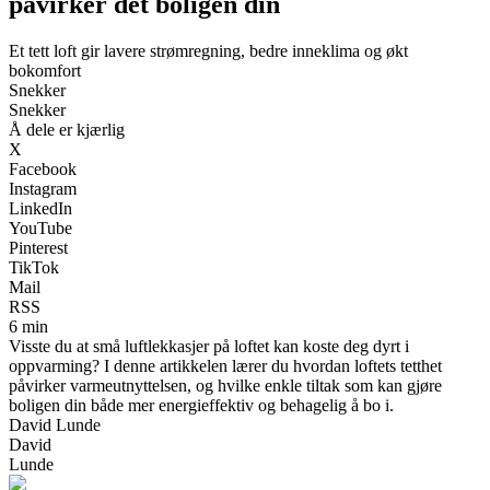
påvirker det boligen din
Et tett loft gir lavere strømregning, bedre inneklima og økt
bokomfort
Snekker
Snekker
Å dele er kjærlig
X
Facebook
Instagram
LinkedIn
YouTube
Pinterest
TikTok
Mail
RSS
6 min
Visste du at små luftlekkasjer på loftet kan koste deg dyrt i
oppvarming? I denne artikkelen lærer du hvordan loftets tetthet
påvirker varmeutnyttelsen, og hvilke enkle tiltak som kan gjøre
boligen din både mer energieffektiv og behagelig å bo i.
David Lunde
David
Lunde