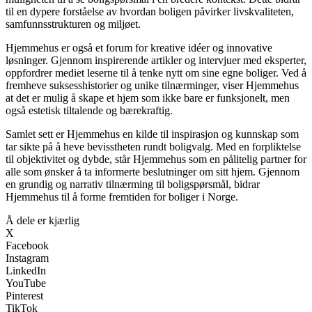
til en dypere forståelse av hvordan boligen påvirker livskvaliteten,
samfunnsstrukturen og miljøet.
Hjemmehus er også et forum for kreative idéer og innovative
løsninger. Gjennom inspirerende artikler og intervjuer med eksperter,
oppfordrer mediet leserne til å tenke nytt om sine egne boliger. Ved å
fremheve suksesshistorier og unike tilnærminger, viser Hjemmehus
at det er mulig å skape et hjem som ikke bare er funksjonelt, men
også estetisk tiltalende og bærekraftig.
Samlet sett er Hjemmehus en kilde til inspirasjon og kunnskap som
tar sikte på å heve bevisstheten rundt boligvalg. Med en forpliktelse
til objektivitet og dybde, står Hjemmehus som en pålitelig partner for
alle som ønsker å ta informerte beslutninger om sitt hjem. Gjennom
en grundig og narrativ tilnærming til boligspørsmål, bidrar
Hjemmehus til å forme fremtiden for boliger i Norge.
Å dele er kjærlig
X
Facebook
Instagram
LinkedIn
YouTube
Pinterest
TikTok