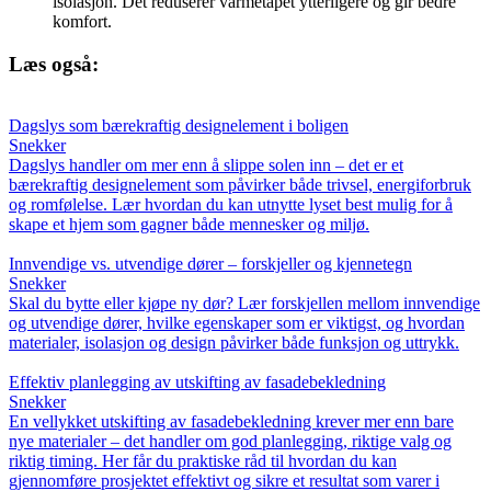
isolasjon. Det reduserer varmetapet ytterligere og gir bedre
komfort.
Læs også:
Dagslys som bærekraftig designelement i boligen
Snekker
Dagslys handler om mer enn å slippe solen inn – det er et
bærekraftig designelement som påvirker både trivsel, energiforbruk
og romfølelse. Lær hvordan du kan utnytte lyset best mulig for å
skape et hjem som gagner både mennesker og miljø.
Innvendige vs. utvendige dører – forskjeller og kjennetegn
Snekker
Skal du bytte eller kjøpe ny dør? Lær forskjellen mellom innvendige
og utvendige dører, hvilke egenskaper som er viktigst, og hvordan
materialer, isolasjon og design påvirker både funksjon og uttrykk.
Effektiv planlegging av utskifting av fasadebekledning
Snekker
En vellykket utskifting av fasadebekledning krever mer enn bare
nye materialer – det handler om god planlegging, riktige valg og
riktig timing. Her får du praktiske råd til hvordan du kan
gjennomføre prosjektet effektivt og sikre et resultat som varer i