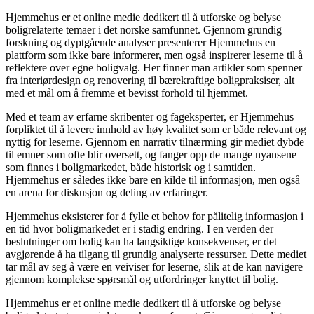
Hjemmehus er et online medie dedikert til å utforske og belyse
boligrelaterte temaer i det norske samfunnet. Gjennom grundig
forskning og dyptgående analyser presenterer Hjemmehus en
plattform som ikke bare informerer, men også inspirerer leserne til å
reflektere over egne boligvalg. Her finner man artikler som spenner
fra interiørdesign og renovering til bærekraftige boligpraksiser, alt
med et mål om å fremme et bevisst forhold til hjemmet.
Med et team av erfarne skribenter og fageksperter, er Hjemmehus
forpliktet til å levere innhold av høy kvalitet som er både relevant og
nyttig for leserne. Gjennom en narrativ tilnærming gir mediet dybde
til emner som ofte blir oversett, og fanger opp de mange nyansene
som finnes i boligmarkedet, både historisk og i samtiden.
Hjemmehus er således ikke bare en kilde til informasjon, men også
en arena for diskusjon og deling av erfaringer.
Hjemmehus eksisterer for å fylle et behov for pålitelig informasjon i
en tid hvor boligmarkedet er i stadig endring. I en verden der
beslutninger om bolig kan ha langsiktige konsekvenser, er det
avgjørende å ha tilgang til grundig analyserte ressurser. Dette mediet
tar mål av seg å være en veiviser for leserne, slik at de kan navigere
gjennom komplekse spørsmål og utfordringer knyttet til bolig.
Hjemmehus er et online medie dedikert til å utforske og belyse