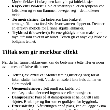
Mørke flekker i isolasjonen kan tyde på luftlekkasjer.
Røyk- eller lys-test:
Hold et stearinlys eller en røkpenn ved
loftsluken og se om flammen beveger seg – det indikerer
trekk.
Termografering:
En fagperson kan bruke et
termografikamera for å vise hvor varmen slipper ut. Dette er
en effektiv metode for å finne skjulte lekkasjer.
Trykktest (blowertest):
En energirådgiver kan måle hvor
mye luft som siver ut av huset. Testen gir et nøyaktig bilde av
boligens tetthet.
Tiltak som gir merkbar effekt
Når du har funnet lekkasjene, kan du begynne å tette. Her er noen
av de mest effektive tiltakene:
Tetting av loftsluke:
Monter tetningslister og sørg for at
luken slutter helt tett. Vurder en isolert luke hvis du har en
eldre modell.
Gjennomføringer:
Tett rundt rør, kabler og
ventilasjonskanaler med fugemasse eller mansjetter.
Dampsperre:
Pass på at dampsperren er hel og tett i alle
skjøter. Bruk tape og lim som er godkjent for byggbruk.
Etterisolering:
Når tettingen er på plass, kan du legge ekstra