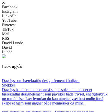
X
Facebook
Instagram
LinkedIn
YouTube
Pinterest
TikTok
Mail
RSS
David Lunde
David
Lunde
Læs også:
Dagslys som bærekraftig designelement i boligen
Snekker
Dagslys handler om mer enn å slippe solen inn – det er et
bærekraftig designelement som påvirker både trivsel, energiforbruk
og romfølelse. Lær hvordan du kan utnytte lyset best mulig for å
skape et hjem som gagner både mennesker og miljø.