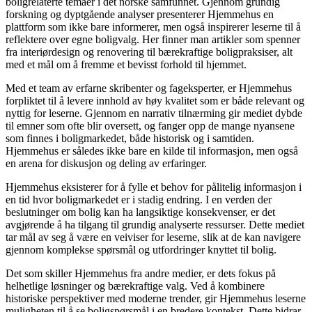
boligrelaterte temaer i det norske samfunnet. Gjennom grundig
forskning og dyptgående analyser presenterer Hjemmehus en
plattform som ikke bare informerer, men også inspirerer leserne til å
reflektere over egne boligvalg. Her finner man artikler som spenner
fra interiørdesign og renovering til bærekraftige boligpraksiser, alt
med et mål om å fremme et bevisst forhold til hjemmet.
Med et team av erfarne skribenter og fageksperter, er Hjemmehus
forpliktet til å levere innhold av høy kvalitet som er både relevant og
nyttig for leserne. Gjennom en narrativ tilnærming gir mediet dybde
til emner som ofte blir oversett, og fanger opp de mange nyansene
som finnes i boligmarkedet, både historisk og i samtiden.
Hjemmehus er således ikke bare en kilde til informasjon, men også
en arena for diskusjon og deling av erfaringer.
Hjemmehus eksisterer for å fylle et behov for pålitelig informasjon i
en tid hvor boligmarkedet er i stadig endring. I en verden der
beslutninger om bolig kan ha langsiktige konsekvenser, er det
avgjørende å ha tilgang til grundig analyserte ressurser. Dette mediet
tar mål av seg å være en veiviser for leserne, slik at de kan navigere
gjennom komplekse spørsmål og utfordringer knyttet til bolig.
Det som skiller Hjemmehus fra andre medier, er dets fokus på
helhetlige løsninger og bærekraftige valg. Ved å kombinere
historiske perspektiver med moderne trender, gir Hjemmehus leserne
muligheten til å se boligspørsmål i en bredere kontekst. Dette bidrar