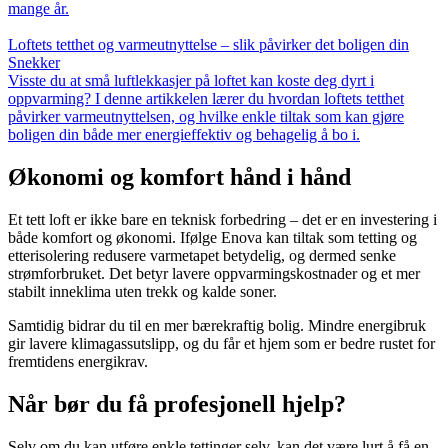
mange år.
Loftets tetthet og varmeutnyttelse – slik påvirker det boligen din
Snekker
Visste du at små luftlekkasjer på loftet kan koste deg dyrt i
oppvarming? I denne artikkelen lærer du hvordan loftets tetthet
påvirker varmeutnyttelsen, og hvilke enkle tiltak som kan gjøre
boligen din både mer energieffektiv og behagelig å bo i.
Økonomi og komfort hånd i hånd
Et tett loft er ikke bare en teknisk forbedring – det er en investering i
både komfort og økonomi. Ifølge Enova kan tiltak som tetting og
etterisolering redusere varmetapet betydelig, og dermed senke
strømforbruket. Det betyr lavere oppvarmingskostnader og et mer
stabilt inneklima uten trekk og kalde soner.
Samtidig bidrar du til en mer bærekraftig bolig. Mindre energibruk
gir lavere klimagassutslipp, og du får et hjem som er bedre rustet for
fremtidens energikrav.
Når bør du få profesjonell hjelp?
Selv om du kan utføre enkle tettinger selv, kan det være lurt å få en