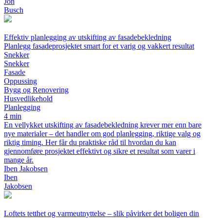
Jon
Busch
Effektiv planlegging av utskifting av fasadebekledning
Planlegg fasadeprosjektet smart for et varig og vakkert resultat
Snekker
Snekker
Fasade
Oppussing
Bygg og Renovering
Husvedlikehold
Planlegging
4 min
En vellykket utskifting av fasadebekledning krever mer enn bare
nye materialer – det handler om god planlegging, riktige valg og
riktig timing. Her får du praktiske råd til hvordan du kan
gjennomføre prosjektet effektivt og sikre et resultat som varer i
mange år.
Iben Jakobsen
Iben
Jakobsen
Loftets tetthet og varmeutnyttelse – slik påvirker det boligen din