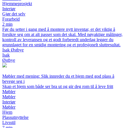
Hjemmeprosjekt
Interiør
Gjør det selv
Forarbeid
2 min
Før du setter i gang med å montere nytt inventar, er det viktig å
forsikre seg om at alt passer som det skal. Med nøyaktige målinger,
kontroll av leveransen og et godt forberedt underlag legger du
grunnlaget for en smidig montering og et profesjonelt sluttresultat.
Isak Østbye
Isak
Østbye
Møbler med mening: Slik innreder du et hjem med god plass å
bevege seg i
Skap et hjem som både ser bra ut og gir deg rom til å leve fritt
Møbler
Møbler
Interiør
Møbler
Hjem
Plassutnyttelse
Livsstil
7 min