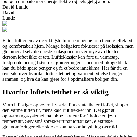
boligen din både mer energieffektiv og behagelig å bo i.
David Lunde
David
Lunde
Et tett loft er en av de viktigste forutsetningene for et energieffektivt
og komfortabelt hjem. Mange boligeiere fokuserer på isolasjon, men
glemmer at selv den beste isolasjonen mister mye av effekten
dersom loftet ikke er tett. Luftlekkasjer kan føre til varmetap,
fuktproblemer og høyere strømregninger – men med riktige tiltak
kan du både spare penger og få et bedre inneklima. Her får du en
oversikt over hvordan loftets tetthet og varmeutnyttelse henger
sammen, og hva du kan gjøre for å optimalisere boligen din.
Hvorfor loftets tetthet er så viktig
Varm luft stiger oppover. Hvis det finnes utettheter i loftet, slipper
den varme luften ut, mens kald luft trekker inn. Det gjør at
oppvarmingssystemet må jobbe hardere for å holde en jevn
temperatur. Selv små sprekker rundt loftsluken, elektriske
gjennomføringer eller skjøter kan ha stor betydning over tid.