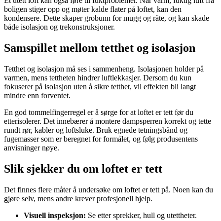
Et utett loft kan også føre til fuktproblemer. Når varm, fuktig luft fra
boligen stiger opp og møter kalde flater på loftet, kan den
kondensere. Dette skaper grobunn for mugg og råte, og kan skade
både isolasjon og trekonstruksjoner.
Samspillet mellom tetthet og isolasjon
Tetthet og isolasjon må ses i sammenheng. Isolasjonen holder på
varmen, mens tettheten hindrer luftlekkasjer. Dersom du kun
fokuserer på isolasjon uten å sikre tetthet, vil effekten bli langt
mindre enn forventet.
En god tommelfingerregel er å sørge for at loftet er tett før du
etterisolerer. Det innebærer å montere dampsperren korrekt og tette
rundt rør, kabler og loftsluke. Bruk egnede tetningsbånd og
fugemasser som er beregnet for formålet, og følg produsentens
anvisninger nøye.
Slik sjekker du om loftet er tett
Det finnes flere måter å undersøke om loftet er tett på. Noen kan du
gjøre selv, mens andre krever profesjonell hjelp.
Visuell inspeksjon:
Se etter sprekker, hull og utettheter.