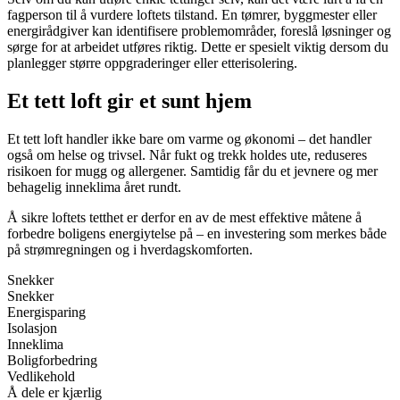
fagperson til å vurdere loftets tilstand. En tømrer, byggmester eller
energirådgiver kan identifisere problemområder, foreslå løsninger og
sørge for at arbeidet utføres riktig. Dette er spesielt viktig dersom du
planlegger større oppgraderinger eller etterisolering.
Et tett loft gir et sunt hjem
Et tett loft handler ikke bare om varme og økonomi – det handler
også om helse og trivsel. Når fukt og trekk holdes ute, reduseres
risikoen for mugg og allergener. Samtidig får du et jevnere og mer
behagelig inneklima året rundt.
Å sikre loftets tetthet er derfor en av de mest effektive måtene å
forbedre boligens energiytelse på – en investering som merkes både
på strømregningen og i hverdagskomforten.
Snekker
Snekker
Energisparing
Isolasjon
Inneklima
Boligforbedring
Vedlikehold
Å dele er kjærlig