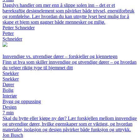
Dagslys handler om mer enn å slippe solen inn – det er et
bærekraftig designelement som påvirker både trivsel, energiforbruk
og romfølelse. Lær hvordan du kan utnytte lyset best mulig for å
skape et hjem som gagner både mennesker og miljø.
Petter Schneider
Petter
Schneider
Innvendige vs. utvendige dører – forskjeller og kjennetegn
Finn ut hva som skiller innvendige og utvendige dører – og hvordan
du velger riktig type til hjemmet ditt
Snekker
Snekker
Dører
Bolig
Interiør
Bygg og oppussing
Design
7 min
Skal du bytte eller kjøpe ny dør? Lær forskjellen mellom innvendige
og utvendige dører, hvilke egenskaper som er viktigst, og hvordan
materialer, isolasjon og design påvirker både funksjon og uttrykk.
Jon Busch