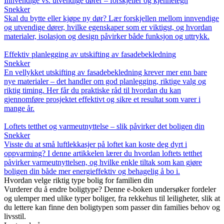
Innvendige vs. utvendige dører – forskjeller og kjennetegn
Snekker
Skal du bytte eller kjøpe ny dør? Lær forskjellen mellom innvendige
og utvendige dører, hvilke egenskaper som er viktigst, og hvordan
materialer, isolasjon og design påvirker både funksjon og uttrykk.
Effektiv planlegging av utskifting av fasadebekledning
Snekker
En vellykket utskifting av fasadebekledning krever mer enn bare
nye materialer – det handler om god planlegging, riktige valg og
riktig timing. Her får du praktiske råd til hvordan du kan
gjennomføre prosjektet effektivt og sikre et resultat som varer i
mange år.
Loftets tetthet og varmeutnyttelse – slik påvirker det boligen din
Snekker
Visste du at små luftlekkasjer på loftet kan koste deg dyrt i
oppvarming? I denne artikkelen lærer du hvordan loftets tetthet
påvirker varmeutnyttelsen, og hvilke enkle tiltak som kan gjøre
boligen din både mer energieffektiv og behagelig å bo i.
Hvordan velge riktig type bolig for familien din
Vurderer du å endre boligtype? Denne e-boken undersøker fordeler
og ulemper med ulike typer boliger, fra rekkehus til leiligheter, slik at
du lettere kan finne den boligtypen som passer din families behov og
livsstil.