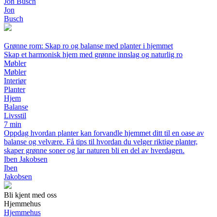
Jon Busch
Jon
Busch
Grønne rom: Skap ro og balanse med planter i hjemmet
Skap et harmonisk hjem med grønne innslag og naturlig ro
Møbler
Møbler
Interiør
Planter
Hjem
Balanse
Livsstil
7 min
Oppdag hvordan planter kan forvandle hjemmet ditt til en oase av
balanse og velvære. Få tips til hvordan du velger riktige planter,
skaper grønne soner og lar naturen bli en del av hverdagen.
Iben Jakobsen
Iben
Jakobsen
Bli kjent med oss
Hjemmehus
Hjemmehus