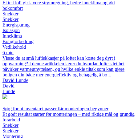
Et tett loft gir lavere strømregning, bedre inneklima og økt
bokomfort
Snekker
Snekker
Energisparing
Isolasjon
Inneklima
Boligforbedring
Vedlikehold
6 min
Visste du at små luftlekkasjer på loftet kan koste deg dyrt i
oppvarming? I denne artikkelen lærer du hvordan loftets tetthet
påvirker varmeutnyttelsen, og hvilke enkle tiltak som kan gjøre
boligen din både mer energieffektiv og behagelig å bo i.
David Lunde
David
Lunde
Sørg for at inventaret passer før monteringen begynner
Et godt resultat starter før monteringen – med riktige mål og grundig
forarbeid
Snekker
Snekker
Montering