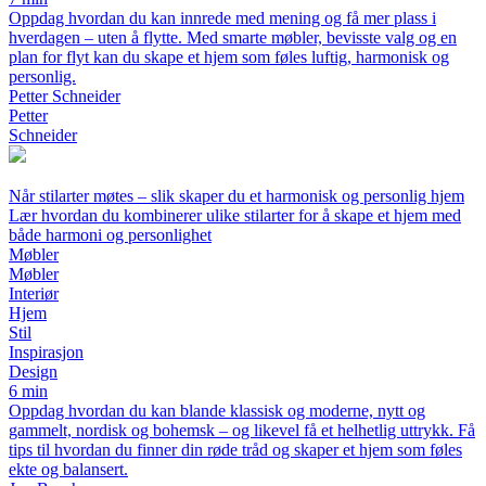
Oppdag hvordan du kan innrede med mening og få mer plass i
hverdagen – uten å flytte. Med smarte møbler, bevisste valg og en
plan for flyt kan du skape et hjem som føles luftig, harmonisk og
personlig.
Petter Schneider
Petter
Schneider
Når stilarter møtes – slik skaper du et harmonisk og personlig hjem
Lær hvordan du kombinerer ulike stilarter for å skape et hjem med
både harmoni og personlighet
Møbler
Møbler
Interiør
Hjem
Stil
Inspirasjon
Design
6 min
Oppdag hvordan du kan blande klassisk og moderne, nytt og
gammelt, nordisk og bohemsk – og likevel få et helhetlig uttrykk. Få
tips til hvordan du finner din røde tråd og skaper et hjem som føles
ekte og balansert.