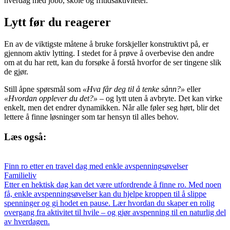
hverdag med jobb, skole og fritidsaktiviteter.
Lytt før du reagerer
En av de viktigste måtene å bruke forskjeller konstruktivt på, er
gjennom aktiv lytting. I stedet for å prøve å overbevise den andre
om at du har rett, kan du forsøke å forstå hvorfor de ser tingene slik
de gjør.
Still åpne spørsmål som
«Hva får deg til å tenke sånn?»
eller
«Hvordan opplever du det?»
– og lytt uten å avbryte. Det kan virke
enkelt, men det endrer dynamikken. Når alle føler seg hørt, blir det
lettere å finne løsninger som tar hensyn til alles behov.
Læs også:
Finn ro etter en travel dag med enkle avspenningsøvelser
Familieliv
Etter en hektisk dag kan det være utfordrende å finne ro. Med noen
få, enkle avspenningsøvelser kan du hjelpe kroppen til å slippe
spenninger og gi hodet en pause. Lær hvordan du skaper en rolig
overgang fra aktivitet til hvile – og gjør avspenning til en naturlig del
av hverdagen.