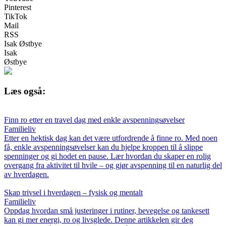
Pinterest
TikTok
Mail
RSS
Isak Østbye
Isak
Østbye
Læs også:
Finn ro etter en travel dag med enkle avspenningsøvelser
Familieliv
Etter en hektisk dag kan det være utfordrende å finne ro. Med noen
få, enkle avspenningsøvelser kan du hjelpe kroppen til å slippe
spenninger og gi hodet en pause. Lær hvordan du skaper en rolig
overgang fra aktivitet til hvile – og gjør avspenning til en naturlig del
av hverdagen.
Skap trivsel i hverdagen – fysisk og mentalt
Familieliv
Oppdag hvordan små justeringer i rutiner, bevegelse og tankesett
kan gi mer energi, ro og livsglede. Denne artikkelen gir deg