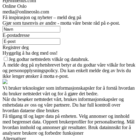
Hjemmehus.com
Online Oslo
media@onlineoslo.com
Få inspirasjon og nyheter – meld deg på
Gjør som tusenvis av andre - motta våre beste råd på e-post.
E-postadresse
Registrer deg
Hyggelig å ha deg med oss!
Jeg godtar nettstedets vilkår og databruk.
Å melde deg på nyhetsbrevet betyr at du godtar våre vilkår for bruk
og personopplysningspolicy. Du kan enkelt melde deg av hvis du
ikke lenger ønsker å motta e-post.
Vi bruker teknologier som informasjonskapsler for å forstå hvordan
du bruker nettstedet vårt og for å gjøre det bedre.
Når du besøker nettstedet vårt, brukes informasjonskapsler og
enhetsdata av oss og våre partnere. Du har full kontroll over
hvordan dataene dine brukes
Få tilgang til og lagre data på enheten. Velg annonser og innhold
med begrenset data. Opprett brukerprofiler for personalisering. Mål
hvordan innhold og annonser gir resultater. Bruk datainnsikt for å
analysere brukere og forbedre funksjoner
Alternativer