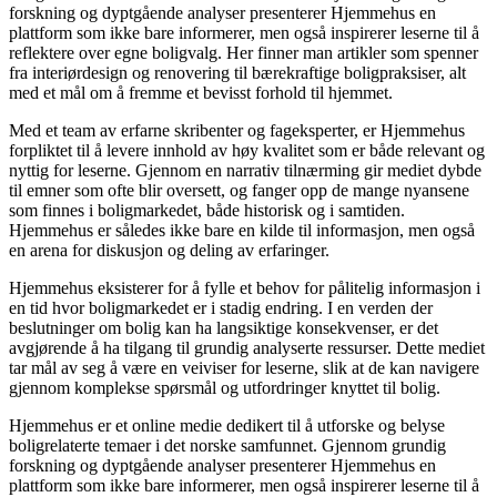
forskning og dyptgående analyser presenterer Hjemmehus en
plattform som ikke bare informerer, men også inspirerer leserne til å
reflektere over egne boligvalg. Her finner man artikler som spenner
fra interiørdesign og renovering til bærekraftige boligpraksiser, alt
med et mål om å fremme et bevisst forhold til hjemmet.
Med et team av erfarne skribenter og fageksperter, er Hjemmehus
forpliktet til å levere innhold av høy kvalitet som er både relevant og
nyttig for leserne. Gjennom en narrativ tilnærming gir mediet dybde
til emner som ofte blir oversett, og fanger opp de mange nyansene
som finnes i boligmarkedet, både historisk og i samtiden.
Hjemmehus er således ikke bare en kilde til informasjon, men også
en arena for diskusjon og deling av erfaringer.
Hjemmehus eksisterer for å fylle et behov for pålitelig informasjon i
en tid hvor boligmarkedet er i stadig endring. I en verden der
beslutninger om bolig kan ha langsiktige konsekvenser, er det
avgjørende å ha tilgang til grundig analyserte ressurser. Dette mediet
tar mål av seg å være en veiviser for leserne, slik at de kan navigere
gjennom komplekse spørsmål og utfordringer knyttet til bolig.
Hjemmehus er et online medie dedikert til å utforske og belyse
boligrelaterte temaer i det norske samfunnet. Gjennom grundig
forskning og dyptgående analyser presenterer Hjemmehus en
plattform som ikke bare informerer, men også inspirerer leserne til å