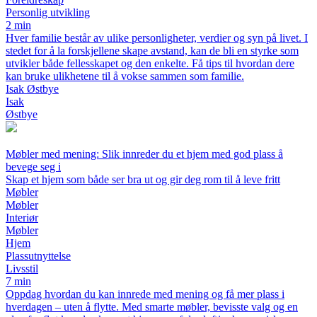
Personlig utvikling
2 min
Hver familie består av ulike personligheter, verdier og syn på livet. I
stedet for å la forskjellene skape avstand, kan de bli en styrke som
utvikler både fellesskapet og den enkelte. Få tips til hvordan dere
kan bruke ulikhetene til å vokse sammen som familie.
Isak Østbye
Isak
Østbye
Møbler med mening: Slik innreder du et hjem med god plass å
bevege seg i
Skap et hjem som både ser bra ut og gir deg rom til å leve fritt
Møbler
Møbler
Interiør
Møbler
Hjem
Plassutnyttelse
Livsstil
7 min
Oppdag hvordan du kan innrede med mening og få mer plass i
hverdagen – uten å flytte. Med smarte møbler, bevisste valg og en