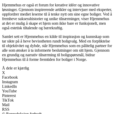
Hjemmehus er også et forum for kreative idéer og innovative
løsninger. Gjennom inspirerende artikler og intervjuer med eksperter,
oppfordrer mediet leserne til å tenke nytt om sine egne boliger. Ved å
fremheve suksesshistorier og unike tilnærminger, viser Hjemmehus
at det er mulig å skape et hjem som ikke bare er funksjonelt, men
også estetisk tiltalende og bærekraftig.
Samlet sett er Hjemmehus en kilde til inspirasjon og kunnskap som
tar sikte på å heve bevisstheten rundt boligvalg. Med en forpliktelse
til objektivitet og dybde, står Hjemmehus som en pålitelig partner for
alle som ønsker å ta informerte beslutninger om sitt hjem. Gjennom
en grundig og narrativ tilnærming til boligspørsmål, bidrar
Hjemmehus til å forme fremtiden for boliger i Norge.
Å dele er kjærlig
X
Facebook
Instagram
LinkedIn
YouTube
Pinterest
TikTok
Mail
RSS
© Reproduksjon forbudt.