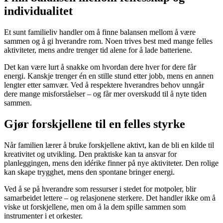
individualitet
Et sunt familieliv handler om å finne balansen mellom å være
sammen og å gi hverandre rom. Noen trives best med mange felles
aktiviteter, mens andre trenger tid alene for å lade batteriene.
Det kan være lurt å snakke om hvordan dere hver for dere får
energi. Kanskje trenger én en stille stund etter jobb, mens en annen
lengter etter samvær. Ved å respektere hverandres behov unngår
dere mange misforståelser – og får mer overskudd til å nyte tiden
sammen.
Gjør forskjellene til en felles styrke
Når familien lærer å bruke forskjellene aktivt, kan de bli en kilde til
kreativitet og utvikling. Den praktiske kan ta ansvar for
planleggingen, mens den idérike finner på nye aktiviteter. Den rolige
kan skape trygghet, mens den spontane bringer energi.
Ved å se på hverandre som ressurser i stedet for motpoler, blir
samarbeidet lettere – og relasjonene sterkere. Det handler ikke om å
viske ut forskjellene, men om å la dem spille sammen som
instrumenter i et orkester.