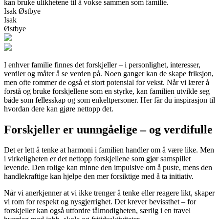
kan bruke ulikhetene til å vokse sammen som familie.
Isak Østbye
Isak
Østbye
I enhver familie finnes det forskjeller – i personlighet, interesser,
verdier og måter å se verden på. Noen ganger kan de skape friksjon,
men ofte rommer de også et stort potensial for vekst. Når vi lærer å
forstå og bruke forskjellene som en styrke, kan familien utvikle seg
både som fellesskap og som enkeltpersoner. Her får du inspirasjon til
hvordan dere kan gjøre nettopp det.
Forskjeller er uunngåelige – og verdifulle
Det er lett å tenke at harmoni i familien handler om å være like. Men
i virkeligheten er det nettopp forskjellene som gjør samspillet
levende. Den rolige kan minne den impulsive om å puste, mens den
handlekraftige kan hjelpe den mer forsiktige med å ta initiativ.
Når vi anerkjenner at vi ikke trenger å tenke eller reagere likt, skaper
vi rom for respekt og nysgjerrighet. Det krever bevissthet – for
forskjeller kan også utfordre tålmodigheten, særlig i en travel