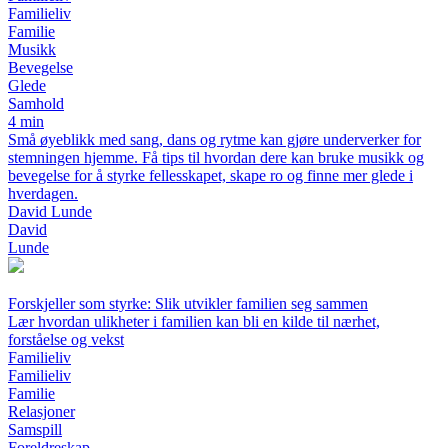
Familieliv
Familie
Musikk
Bevegelse
Glede
Samhold
4 min
Små øyeblikk med sang, dans og rytme kan gjøre underverker for
stemningen hjemme. Få tips til hvordan dere kan bruke musikk og
bevegelse for å styrke fellesskapet, skape ro og finne mer glede i
hverdagen.
David Lunde
David
Lunde
Forskjeller som styrke: Slik utvikler familien seg sammen
Lær hvordan ulikheter i familien kan bli en kilde til nærhet,
forståelse og vekst
Familieliv
Familieliv
Familie
Relasjoner
Samspill
Foreldreskap