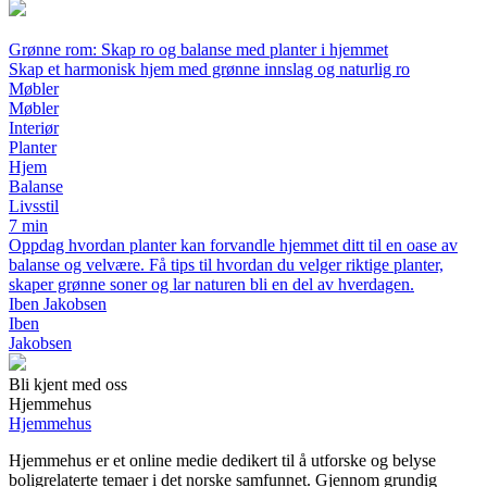
Grønne rom: Skap ro og balanse med planter i hjemmet
Skap et harmonisk hjem med grønne innslag og naturlig ro
Møbler
Møbler
Interiør
Planter
Hjem
Balanse
Livsstil
7 min
Oppdag hvordan planter kan forvandle hjemmet ditt til en oase av
balanse og velvære. Få tips til hvordan du velger riktige planter,
skaper grønne soner og lar naturen bli en del av hverdagen.
Iben Jakobsen
Iben
Jakobsen
Bli kjent med oss
Hjemmehus
Hjemmehus
Hjemmehus er et online medie dedikert til å utforske og belyse
boligrelaterte temaer i det norske samfunnet. Gjennom grundig