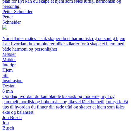
plan for flyt kan du skape et hjem som føles luftig, harmonisk og
personlig.
Petter Schneider
Petter
Schneider
Når stilarter møtes – slik skaper du et harmonisk og personlig hjem
Lær hvordan du kombinerer ulike stilarter for å skape et hjem med
både harmoni og personlighet
Møbler
Møbler
Interiør
Hjem
Stil
Inspirasjon
Design
6 min
Oppdag hvordan du kan blande klassisk og moderne, nytt og
gammelt, nordisk og bohemsk – og likevel få et helhetlig uttrykk. Få
tips til hvordan du finner din røde tråd og skaper et hjem som føles
ekte og balansert.
Jon Busch
Jon
Busch