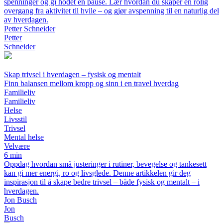
spenninger og gi hodet en pause. Lær hvordan du skaper en rolig
overgang fra aktivitet til hvile – og gjør avspenning til en naturlig del
av hverdagen.
Petter Schneider
Petter
Schneider
Skap trivsel i hverdagen – fysisk og mentalt
Finn balansen mellom kropp og sinn i en travel hverdag
Familieliv
Familieliv
Helse
Livsstil
Trivsel
Mental helse
Velvære
6 min
Oppdag hvordan små justeringer i rutiner, bevegelse og tankesett
kan gi mer energi, ro og livsglede. Denne artikkelen gir deg
inspirasjon til å skape bedre trivsel – både fysisk og mentalt – i
hverdagen.
Jon Busch
Jon
Busch