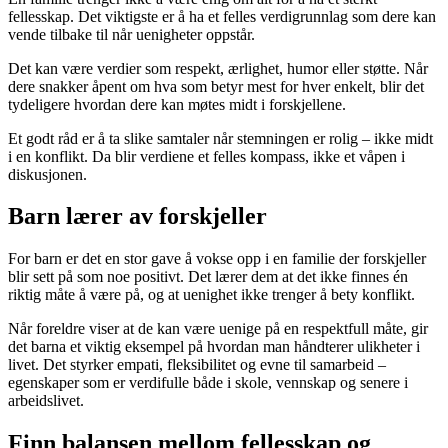
fellesskap. Det viktigste er å ha et felles verdigrunnlag som dere kan
vende tilbake til når uenigheter oppstår.
Det kan være verdier som respekt, ærlighet, humor eller støtte. Når
dere snakker åpent om hva som betyr mest for hver enkelt, blir det
tydeligere hvordan dere kan møtes midt i forskjellene.
Et godt råd er å ta slike samtaler når stemningen er rolig – ikke midt
i en konflikt. Da blir verdiene et felles kompass, ikke et våpen i
diskusjonen.
Barn lærer av forskjeller
For barn er det en stor gave å vokse opp i en familie der forskjeller
blir sett på som noe positivt. Det lærer dem at det ikke finnes én
riktig måte å være på, og at uenighet ikke trenger å bety konflikt.
Når foreldre viser at de kan være uenige på en respektfull måte, gir
det barna et viktig eksempel på hvordan man håndterer ulikheter i
livet. Det styrker empati, fleksibilitet og evne til samarbeid –
egenskaper som er verdifulle både i skole, vennskap og senere i
arbeidslivet.
Finn balansen mellom fellesskap og