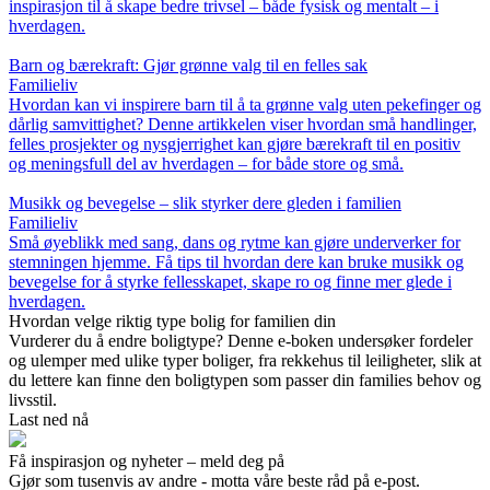
inspirasjon til å skape bedre trivsel – både fysisk og mentalt – i
hverdagen.
Barn og bærekraft: Gjør grønne valg til en felles sak
Familieliv
Hvordan kan vi inspirere barn til å ta grønne valg uten pekefinger og
dårlig samvittighet? Denne artikkelen viser hvordan små handlinger,
felles prosjekter og nysgjerrighet kan gjøre bærekraft til en positiv
og meningsfull del av hverdagen – for både store og små.
Musikk og bevegelse – slik styrker dere gleden i familien
Familieliv
Små øyeblikk med sang, dans og rytme kan gjøre underverker for
stemningen hjemme. Få tips til hvordan dere kan bruke musikk og
bevegelse for å styrke fellesskapet, skape ro og finne mer glede i
hverdagen.
Hvordan velge riktig type bolig for familien din
Vurderer du å endre boligtype? Denne e-boken undersøker fordeler
og ulemper med ulike typer boliger, fra rekkehus til leiligheter, slik at
du lettere kan finne den boligtypen som passer din families behov og
livsstil.
Last ned nå
Få inspirasjon og nyheter – meld deg på
Gjør som tusenvis av andre - motta våre beste råd på e-post.