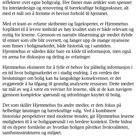
reflektere over egne boligvalg. Her finner man artikler som spenner
fra interiørdesign og renovering til bærekraftige boligpraksiser, alt
med et mål om å fremme et bevisst forhold til hjemmet.
Med et team av erfarne skribenter og fageksperter, er Hjemmehus
forpliktet til å levere innhold av høy kvalitet som er både relevant og
nyttig for leserne. Gjennom en narrativ tilnærming gir mediet dybde
til emner som ofte blir oversett, og fanger opp de mange nyansene
som finnes i boligmarkedet, både historisk og i samtiden.
Hjemmehus er således ikke bare en kilde til informasjon, men også
en arena for diskusjon og deling av erfaringer.
Hjemmehus eksisterer for å fylle et behov for pålitelig informasjon i
en tid hvor boligmarkedet er i stadig endring. I en verden der
beslutninger om bolig kan ha langsiktige konsekvenser, er det
avgjørende å ha tilgang til grundig analyserte ressurser. Dette mediet
tar mål av seg å være en veiviser for leserne, slik at de kan navigere
gjennom komplekse spørsmål og utfordringer knyttet til bolig.
Det som skiller Hjemmehus fra andre medier, er dets fokus på
helhetlige løsninger og bærekraftige valg. Ved å kombinere
historiske perspektiver med moderne trender, gir Hjemmehus leserne
muligheten til å se boligspørsmål i en bredere kontekst. Dette bidrar
til en dypere forståelse av hvordan boligen påvirker livskvaliteten,
samfunnsstrukturen og miljøet.