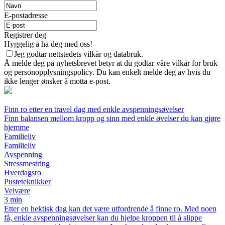
E-postadresse
Registrer deg
Hyggelig å ha deg med oss!
Jeg godtar nettstedets vilkår og databruk.
Å melde deg på nyhetsbrevet betyr at du godtar våre vilkår for bruk
og personopplysningspolicy. Du kan enkelt melde deg av hvis du
ikke lenger ønsker å motta e-post.
Finn ro etter en travel dag med enkle avspenningsøvelser
Finn balansen mellom kropp og sinn med enkle øvelser du kan gjøre
hjemme
Familieliv
Familieliv
Avspenning
Stressmestring
Hverdagsro
Pusteteknikker
Velvære
3 min
Etter en hektisk dag kan det være utfordrende å finne ro. Med noen
få, enkle avspenningsøvelser kan du hjelpe kroppen til å slippe