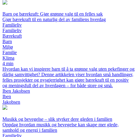
Barn og bærekraft: Gjør grønne valg til en felles sak
Gjør bærekraft til en naturlig del av familiens hverdag
Familieliv
Familieliv
Bærekraft
Barn
Miljø
Familie
Klima
4 min
Hvordan kan vi inspirere barn til å ta grønne valg uten pekefinger og
dårlig samvittighet? Denne artikkelen viser hvordan små handlinger,
felles prosjekter og nysgjerrighet kan gjøre bærekraft til en positiv
og meningsfull del av hverdagen – for både store og små.
Iben Jakobsen
Iben
Jakobsen
Musikk og bevegelse – slik styrker dere gleden i familien
Oppdag hvordan musikk og bevegelse kan skape mer glede,
samhold og energi i familien
Familieliv