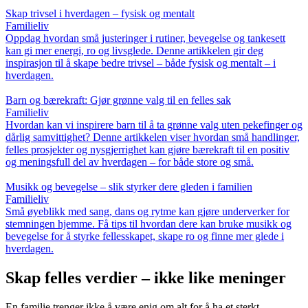
Skap trivsel i hverdagen – fysisk og mentalt
Familieliv
Oppdag hvordan små justeringer i rutiner, bevegelse og tankesett
kan gi mer energi, ro og livsglede. Denne artikkelen gir deg
inspirasjon til å skape bedre trivsel – både fysisk og mentalt – i
hverdagen.
Barn og bærekraft: Gjør grønne valg til en felles sak
Familieliv
Hvordan kan vi inspirere barn til å ta grønne valg uten pekefinger og
dårlig samvittighet? Denne artikkelen viser hvordan små handlinger,
felles prosjekter og nysgjerrighet kan gjøre bærekraft til en positiv
og meningsfull del av hverdagen – for både store og små.
Musikk og bevegelse – slik styrker dere gleden i familien
Familieliv
Små øyeblikk med sang, dans og rytme kan gjøre underverker for
stemningen hjemme. Få tips til hvordan dere kan bruke musikk og
bevegelse for å styrke fellesskapet, skape ro og finne mer glede i
hverdagen.
Skap felles verdier – ikke like meninger
En familie trenger ikke å være enig om alt for å ha et sterkt