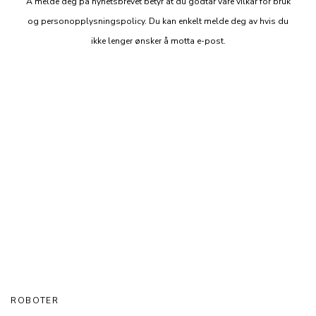
Å melde deg på nyhetsbrevet betyr at du godtar våre vilkår for bruk
og personopplysningspolicy. Du kan enkelt melde deg av hvis du
ikke lenger ønsker å motta e-post.
ROBOTER