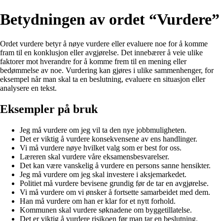
Betydningen av ordet “Vurdere”
Ordet vurdere betyr å nøye vurdere eller evaluere noe for å komme
fram til en konklusjon eller avgjørelse. Det innebærer å veie ulike
faktorer mot hverandre for å komme frem til en mening eller
bedømmelse av noe. Vurdering kan gjøres i ulike sammenhenger, for
eksempel når man skal ta en beslutning, evaluere en situasjon eller
analysere en tekst.
Eksempler på bruk
Jeg må vurdere om jeg vil ta den nye jobbmuligheten.
Det er viktig å vurdere konsekvensene av ens handlinger.
Vi må vurdere nøye hvilket valg som er best for oss.
Læreren skal vurdere våre eksamensbesvarelser.
Det kan være vanskelig å vurdere en persons sanne hensikter.
Jeg må vurdere om jeg skal investere i aksjemarkedet.
Politiet må vurdere bevisene grundig før de tar en avgjørelse.
Vi må vurdere om vi ønsker å fortsette samarbeidet med dem.
Han må vurdere om han er klar for et nytt forhold.
Kommunen skal vurdere søknadene om byggetillatelse.
Det er viktig å vurdere risikoen før man tar en beslutning.