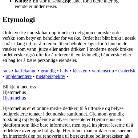
Koffert:
En stor reisebagasje laget for å bære klær og
eiendeler under reiser.
Etymologi
Ordet veske i norsk har opprinnelse i det gammelnorske ordet
vefskr, som betyr en beholder for væske. Ordet har blitt brukt i norsk
språk i lang tid for å referere til en beholder laget for å inneholde
væsker som vann, juice eller andre drikker. I moderne norsk brukes
ordet veske også ofte for å referere til en kvinnelig håndveske eller
en bag for å bære personlige eiendeler.
raus
•
kaffekanne
•
grundig
•
halv
•
kjesken
•
verdenscup
•
esoterisk
•
implementere
•
metaperspektiv
•
Bli kjent med oss
Hjemmehus
Hjemmehus
Hjemmehus er et online medie dedikert til å utforske og belyse
boligrelaterte temaer i det norske samfunnet. Gjennom grundig
forskning og dyptgående analyser presenterer Hjemmehus en
plattform som ikke bare informerer, men også inspirerer leserne til å
reflektere over egne boligvalg. Her finner man artikler som spenner
fra interiørdesign og renovering til bærekraftige boligpraksiser, alt