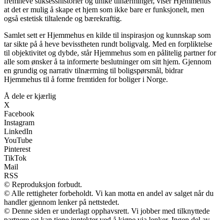
fremheve suksesshistorier og unike tilnærminger, viser Hjemmehus
at det er mulig å skape et hjem som ikke bare er funksjonelt, men
også estetisk tiltalende og bærekraftig.
Samlet sett er Hjemmehus en kilde til inspirasjon og kunnskap som
tar sikte på å heve bevisstheten rundt boligvalg. Med en forpliktelse
til objektivitet og dybde, står Hjemmehus som en pålitelig partner for
alle som ønsker å ta informerte beslutninger om sitt hjem. Gjennom
en grundig og narrativ tilnærming til boligspørsmål, bidrar
Hjemmehus til å forme fremtiden for boliger i Norge.
Å dele er kjærlig
X
Facebook
Instagram
LinkedIn
YouTube
Pinterest
TikTok
Mail
RSS
© Reproduksjon forbudt.
© Alle rettigheter forbeholdt. Vi kan motta en andel av salget når du
handler gjennom lenker på nettstedet.
© Denne siden er underlagt opphavsrett. Vi jobber med tilknyttede
partnere og kan tjene inntekter ved å kjøpe via lenker. Ingen del av