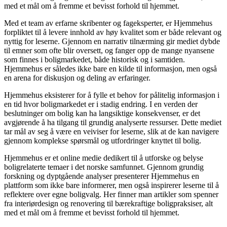
med et mål om å fremme et bevisst forhold til hjemmet.
Med et team av erfarne skribenter og fageksperter, er Hjemmehus
forpliktet til å levere innhold av høy kvalitet som er både relevant og
nyttig for leserne. Gjennom en narrativ tilnærming gir mediet dybde
til emner som ofte blir oversett, og fanger opp de mange nyansene
som finnes i boligmarkedet, både historisk og i samtiden.
Hjemmehus er således ikke bare en kilde til informasjon, men også
en arena for diskusjon og deling av erfaringer.
Hjemmehus eksisterer for å fylle et behov for pålitelig informasjon i
en tid hvor boligmarkedet er i stadig endring. I en verden der
beslutninger om bolig kan ha langsiktige konsekvenser, er det
avgjørende å ha tilgang til grundig analyserte ressurser. Dette mediet
tar mål av seg å være en veiviser for leserne, slik at de kan navigere
gjennom komplekse spørsmål og utfordringer knyttet til bolig.
Hjemmehus er et online medie dedikert til å utforske og belyse
boligrelaterte temaer i det norske samfunnet. Gjennom grundig
forskning og dyptgående analyser presenterer Hjemmehus en
plattform som ikke bare informerer, men også inspirerer leserne til å
reflektere over egne boligvalg. Her finner man artikler som spenner
fra interiørdesign og renovering til bærekraftige boligpraksiser, alt
med et mål om å fremme et bevisst forhold til hjemmet.