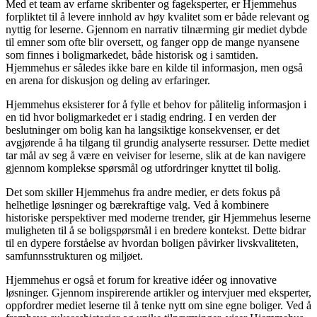
Med et team av erfarne skribenter og fageksperter, er Hjemmehus
forpliktet til å levere innhold av høy kvalitet som er både relevant og
nyttig for leserne. Gjennom en narrativ tilnærming gir mediet dybde
til emner som ofte blir oversett, og fanger opp de mange nyansene
som finnes i boligmarkedet, både historisk og i samtiden.
Hjemmehus er således ikke bare en kilde til informasjon, men også
en arena for diskusjon og deling av erfaringer.
Hjemmehus eksisterer for å fylle et behov for pålitelig informasjon i
en tid hvor boligmarkedet er i stadig endring. I en verden der
beslutninger om bolig kan ha langsiktige konsekvenser, er det
avgjørende å ha tilgang til grundig analyserte ressurser. Dette mediet
tar mål av seg å være en veiviser for leserne, slik at de kan navigere
gjennom komplekse spørsmål og utfordringer knyttet til bolig.
Det som skiller Hjemmehus fra andre medier, er dets fokus på
helhetlige løsninger og bærekraftige valg. Ved å kombinere
historiske perspektiver med moderne trender, gir Hjemmehus leserne
muligheten til å se boligspørsmål i en bredere kontekst. Dette bidrar
til en dypere forståelse av hvordan boligen påvirker livskvaliteten,
samfunnsstrukturen og miljøet.
Hjemmehus er også et forum for kreative idéer og innovative
løsninger. Gjennom inspirerende artikler og intervjuer med eksperter,
oppfordrer mediet leserne til å tenke nytt om sine egne boliger. Ved å