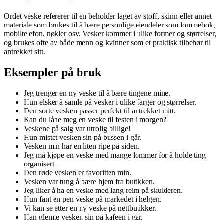
Ordet veske refererer til en beholder laget av stoff, skinn eller annet
materiale som brukes til å bære personlige eiendeler som lommebok,
mobiltelefon, nøkler osv. Vesker kommer i ulike former og størrelser,
og brukes ofte av både menn og kvinner som et praktisk tilbehør til
antrekket sitt.
Eksempler på bruk
Jeg trenger en ny veske til å bære tingene mine.
Hun elsker å samle på vesker i ulike farger og størrelser.
Den sorte vesken passer perfekt til antrekket mitt.
Kan du låne meg en veske til festen i morgen?
Veskene på salg var utrolig billige!
Hun mistet vesken sin på bussen i går.
Vesken min har en liten ripe på siden.
Jeg må kjøpe en veske med mange lommer for å holde ting
organisert.
Den røde vesken er favoritten min.
Vesken var tung å bære hjem fra butikken.
Jeg liker å ha en veske med lang reim på skulderen.
Hun fant en pen veske på markedet i helgen.
Vi kan se etter en ny veske på nettbutikker.
Han glemte vesken sin på kafeen i går.