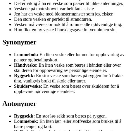
Det er viktig å ha en veske som passer til ulike anledninger.
Veskene på moteshowet var helt fantastiske.
Jeg har en veske med blomstermønster som jeg elsker.
Den store vesken er perfekt til strandturen.
Vesken må være stor nok til å romme alle nødvendige ting.
Hun fikk en ny veske i bursdagsgave fra venninnen sin.
Synonymer
Lommebok:
En liten veske eller lomme for oppbevaring av
penger og betalingskort.
Håndveske:
En liten veske som bæres i hånden eller over
skulderen for oppbevaring av personlige eiendeler.
Ryggsekk:
En stor veske som bæres på ryggen for å frakte
ting, vanligvis brukt til skole eller turer.
Skulderveske:
En veske som bæres over skulderen for å
oppbevare nødvendige eiendeler.
Antonymer
Ryggsekk:
En stor løs sekk som bæres på ryggen.
Lommebok:
En liten lær- eller stoffveske som brukes til å
bære penger og kort.