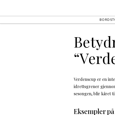
BORD
ST
Betyd
“Verd
Verdenscup er en inte
idrettsgrener gjennom 
sesongen, blir kåret t
Eksempler på