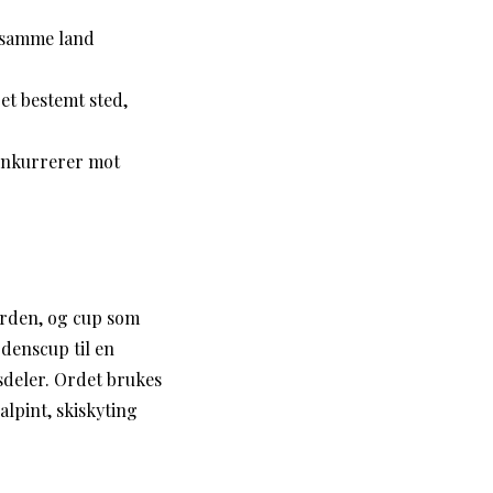
 samme land
t bestemt sted,
konkurrerer mot
erden, og cup som
denscup til en
sdeler. Ordet brukes
lpint, skiskyting