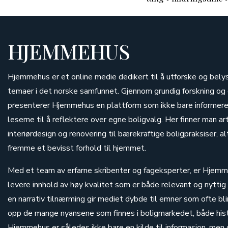
HJEMMEHUS
Hjemmehus er et online medie dedikert til å utforske og bely
temaer i det norske samfunnet. Gjennom grundig forskning o
presenterer Hjemmehus en plattform som ikke bare informerer
leserne til å reflektere over egne boligvalg. Her finner man ar
interiørdesign og renovering til bærekraftige boligpraksiser, 
fremme et bevisst forhold til hjemmet.
Med et team av erfarne skribenter og fageksperter, er Hjemme
levere innhold av høy kvalitet som er både relevant og nyttig
en narrativ tilnærming gir mediet dybde til emner som ofte bli
opp de mange nyansene som finnes i boligmarkedet, både histo
Hjemmehus er således ikke bare en kilde til informasjon, men 