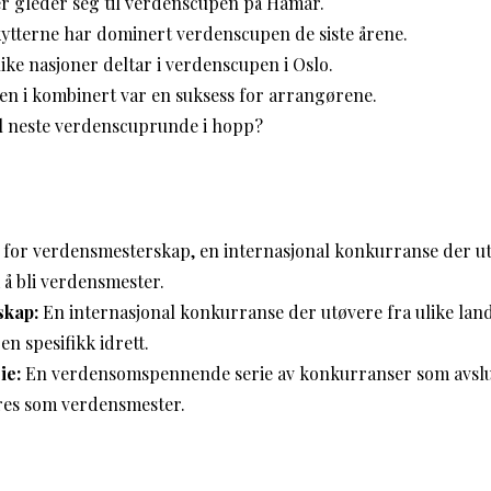
er gleder seg til verdenscupen på Hamar.
kytterne har dominert verdenscupen de siste årene.
ke nasjoner deltar i verdenscupen i Oslo.
n i kombinert var en suksess for arrangørene.
il neste verdenscuprunde i hopp?
 for verdensmesterskap, en internasjonal konkurranse der utø
å bli verdensmester.
skap:
En internasjonal konkurranse der utøvere fra ulike lan
en spesifikk idrett.
ie:
En verdensomspennende serie av konkurranser som avslut
res som verdensmester.