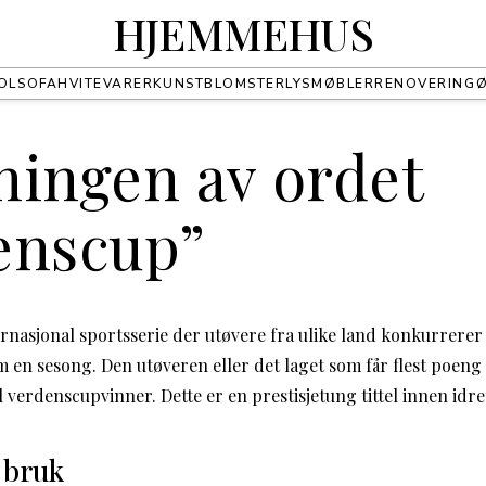
HJEMMEHUS
OL
SOFA
HVITEVARER
KUNST
BLOMSTER
LYS
MØBLER
RENOVERING
ningen av ordet
enscup”
rnasjonal sportsserie der utøvere fra ulike land konkurrerer
en sesong. Den utøveren eller det laget som får flest poeng t
il verdenscupvinner. Dette er en prestisjetung tittel innen idre
 bruk