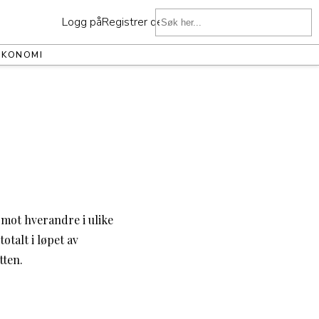
Logg på
Registrer deg
ØKONOMI
 mot hverandre i ulike
otalt i løpet av
tten.