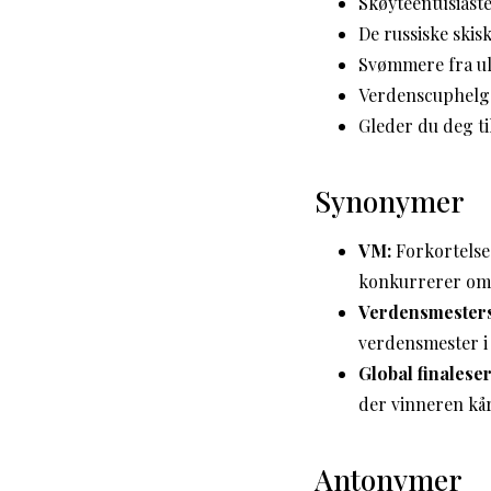
Skøyteentusiast
De russiske skis
Svømmere fra uli
Verdenscuphelge
Gleder du deg t
Synonymer
VM:
Forkortelse
konkurrerer om 
Verdensmester
verdensmester i 
Global finaleser
der vinneren kå
Antonymer