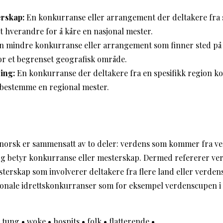
erskap:
En konkurranse eller arrangement der deltakere fra
 hverandre for å kåre en nasjonal mester.
 mindre konkurranse eller arrangement som finner sted på e
or et begrenset geografisk område.
ing:
En konkurranse der deltakere fra en spesifikk region 
 bestemme en regional mester.
norsk er sammensatt av to deler: verdens som kommer fra v
g betyr konkurranse eller mesterskap. Dermed refererer ver
terskap som involverer deltakere fra flere land eller verden
jonale idrettskonkurranser som for eksempel verdenscupen i a
•
tung
•
woke
•
hospits
•
folk
•
flatterende
•