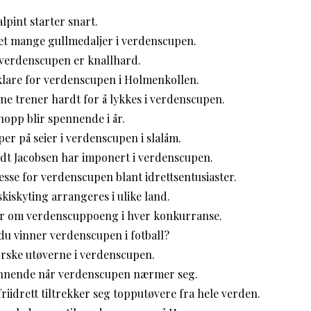
lpint starter snart.
t mange gullmedaljer i verdenscupen.
verdenscupen er knallhard.
klare for verdenscupen i Holmenkollen.
e trener hardt for å lykkes i verdenscupen.
opp blir spennende i år.
per på seier i verdenscupen i slalåm.
dt Jacobsen har imponert i verdenscupen.
resse for verdenscupen blant idrettsentusiaster.
kiskyting arrangeres i ulike land.
r om verdenscuppoeng i hver konkurranse.
 du vinner verdenscupen i fotball?
orske utøverne i verdenscupen.
pennende når verdenscupen nærmer seg.
riidrett tiltrekker seg topputøvere fra hele verden.