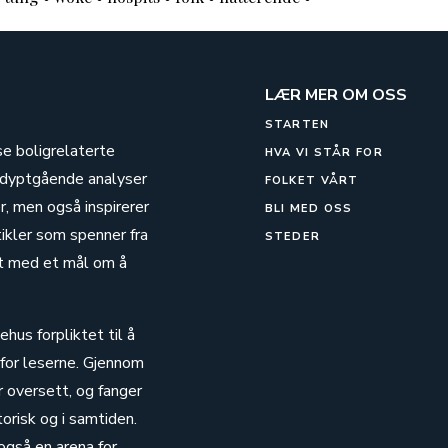
LÆR MER OM OSS
STARTEN
se boligrelaterte
HVA VI STÅR FOR
g dyptgående analyser
FOLKET VÅRT
, men også inspirerer
BLI MED OSS
tikler som spenner fra
STEDER
alt med et mål om å
hus forpliktet til å
 for leserne. Gjennom
r oversett, og fanger
risk og i samtiden.
også en arena for