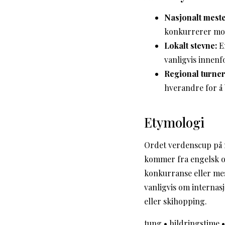
Nasjonalt mest
konkurrerer mot
Lokalt stevne:
En
vanligvis innenf
Regional turner
hverandre for å
Etymologi
Ordet verdenscup på 
kommer fra engelsk o
konkurranse eller mes
vanligvis om internas
eller skihopping.
tung
•
hildringstime