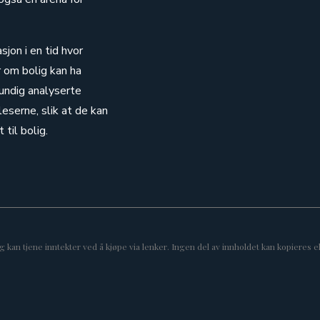
sjon i en tid hvor
r om bolig kan ha
rundig analyserte
eserne, slik at de kan
til bolig.
an tjene inntekter ved å kjøpe via lenker. Ingen del av innholdet kan kopieres ell