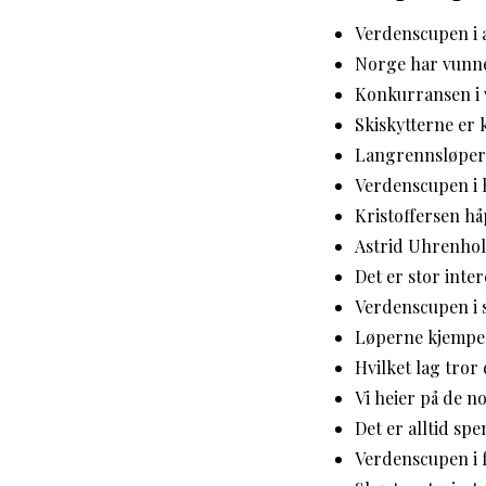
Verdenscupen i a
Norge har vunne
Konkurransen i 
Skiskytterne er 
Langrennsløpern
Verdenscupen i h
Kristoffersen hå
Astrid Uhrenhol
Det er stor inte
Verdenscupen i s
Løperne kjempe
Hvilket lag tror
Vi heier på de n
Det er alltid s
Verdenscupen i f