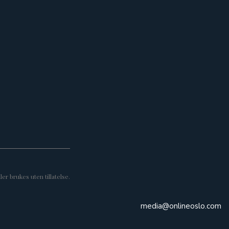
er brukes uten tillatelse.
media@onlineoslo.com