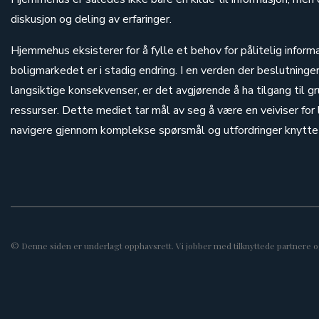
diskusjon og deling av erfaringer.
Hjemmehus eksisterer for å fylle et behov for pålitelig informa
boligmarkedet er i stadig endring. I en verden der beslutninge
langsiktige konsekvenser, er det avgjørende å ha tilgang til g
ressurser. Dette mediet tar mål av seg å være en veiviser for l
navigere gjennom komplekse spørsmål og utfordringer knyttet 
© Denne siden er underlagt opphavsrett. Vi jobber med tilknyttede partnere og k