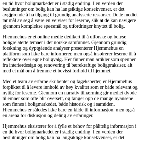
en tid hvor boligmarkedet er i stadig endring. I en verden der
beslutninger om bolig kan ha langsiktige konsekvenser, er det
avgjørende å ha tilgang til grundig analyserte ressurser. Dette mediet
tar mål av seg å være en veiviser for leserne, slik at de kan navigere
gjennom komplekse spørsmål og utfordringer knyttet til bolig.
Hjemmehus er et online medie dedikert til å utforske og belyse
boligrelaterte temaer i det norske samfunnet. Gjennom grundig
forskning og dyptgående analyser presenterer Hjemmehus en
plattform som ikke bare informerer, men også inspirerer leserne til å
reflektere over egne boligvalg. Her finner man artikler som spenner
fra interiørdesign og renovering til bærekraftige boligpraksiser, alt
med et mål om å fremme et bevisst forhold til hjemmet.
Med et team av erfarne skribenter og fageksperter, er Hjemmehus
forpliktet til å levere innhold av høy kvalitet som er både relevant og
nyttig for leserne. Gjennom en narrativ tilnærming gir mediet dybde
til emner som ofte blir oversett, og fanger opp de mange nyansene
som finnes i boligmarkedet, både historisk og i samtiden.
Hjemmehus er således ikke bare en kilde til informasjon, men også
en arena for diskusjon og deling av erfaringer.
Hjemmehus eksisterer for å fylle et behov for pålitelig informasjon i
en tid hvor boligmarkedet er i stadig endring. I en verden der
beslutninger om bolig kan ha langsiktige konsekvenser, er det