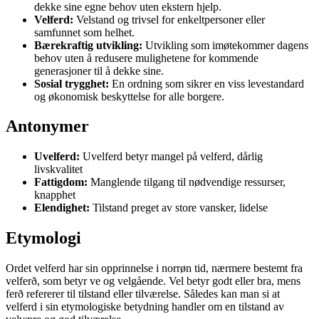
dekke sine egne behov uten ekstern hjelp.
Velferd:
Velstand og trivsel for enkeltpersoner eller
samfunnet som helhet.
Bærekraftig utvikling:
Utvikling som imøtekommer dagens
behov uten å redusere mulighetene for kommende
generasjoner til å dekke sine.
Sosial trygghet:
En ordning som sikrer en viss levestandard
og økonomisk beskyttelse for alle borgere.
Antonymer
Uvelferd:
Uvelferd betyr mangel på velferd, dårlig
livskvalitet​
Fattigdom:
Manglende tilgang til nødvendige ressurser,
knapphet​
Elendighet:
Tilstand preget av store vansker, lidelse​
Etymologi
Ordet velferd har sin opprinnelse i norrøn tid, nærmere bestemt fra
velferð, som betyr ve og velgående. Vel betyr godt eller bra, mens
ferð refererer til tilstand eller tilværelse. Således kan man si at
velferd i sin etymologiske betydning handler om en tilstand av