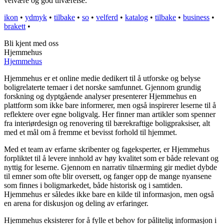
velvære og god tilværelse.
ikon
•
ydmyk
•
tilbake
•
so
•
velferd
•
katalog
•
tilbake
•
business
•
brakett
•
Bli kjent med oss
Hjemmehus
Hjemmehus
Hjemmehus er et online medie dedikert til å utforske og belyse
boligrelaterte temaer i det norske samfunnet. Gjennom grundig
forskning og dyptgående analyser presenterer Hjemmehus en
plattform som ikke bare informerer, men også inspirerer leserne til å
reflektere over egne boligvalg. Her finner man artikler som spenner
fra interiørdesign og renovering til bærekraftige boligpraksiser, alt
med et mål om å fremme et bevisst forhold til hjemmet.
Med et team av erfarne skribenter og fageksperter, er Hjemmehus
forpliktet til å levere innhold av høy kvalitet som er både relevant og
nyttig for leserne. Gjennom en narrativ tilnærming gir mediet dybde
til emner som ofte blir oversett, og fanger opp de mange nyansene
som finnes i boligmarkedet, både historisk og i samtiden.
Hjemmehus er således ikke bare en kilde til informasjon, men også
en arena for diskusjon og deling av erfaringer.
Hjemmehus eksisterer for å fylle et behov for pålitelig informasjon i