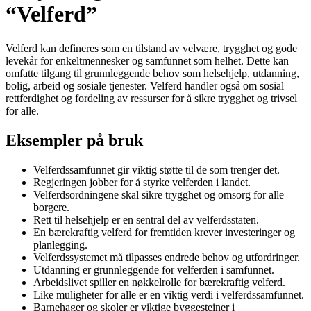
“Velferd”
Velferd kan defineres som en tilstand av velvære, trygghet og gode
levekår for enkeltmennesker og samfunnet som helhet. Dette kan
omfatte tilgang til grunnleggende behov som helsehjelp, utdanning,
bolig, arbeid og sosiale tjenester. Velferd handler også om sosial
rettferdighet og fordeling av ressurser for å sikre trygghet og trivsel
for alle.
Eksempler på bruk
Velferdssamfunnet gir viktig støtte til de som trenger det.
Regjeringen jobber for å styrke velferden i landet.
Velferdsordningene skal sikre trygghet og omsorg for alle
borgere.
Rett til helsehjelp er en sentral del av velferdsstaten.
En bærekraftig velferd for fremtiden krever investeringer og
planlegging.
Velferdssystemet må tilpasses endrede behov og utfordringer.
Utdanning er grunnleggende for velferden i samfunnet.
Arbeidslivet spiller en nøkkelrolle for bærekraftig velferd.
Like muligheter for alle er en viktig verdi i velferdssamfunnet.
Barnehager og skoler er viktige byggesteiner i