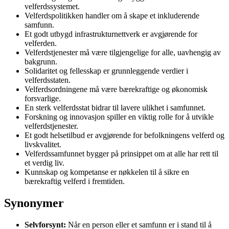
velferdssystemet.
Velferdspolitikken handler om å skape et inkluderende
samfunn.
Et godt utbygd infrastrukturnettverk er avgjørende for
velferden.
Velferdstjenester må være tilgjengelige for alle, uavhengig av
bakgrunn.
Solidaritet og fellesskap er grunnleggende verdier i
velferdsstaten.
Velferdsordningene må være bærekraftige og økonomisk
forsvarlige.
En sterk velferdsstat bidrar til lavere ulikhet i samfunnet.
Forskning og innovasjon spiller en viktig rolle for å utvikle
velferdstjenester.
Et godt helsetilbud er avgjørende for befolkningens velferd og
livskvalitet.
Velferdssamfunnet bygger på prinsippet om at alle har rett til
et verdig liv.
Kunnskap og kompetanse er nøkkelen til å sikre en
bærekraftig velferd i fremtiden.
Synonymer
Selvforsynt:
Når en person eller et samfunn er i stand til å