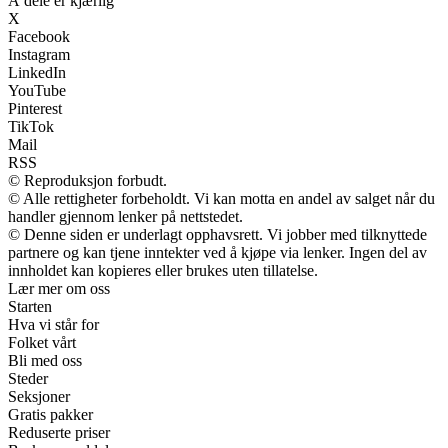
Å dele er kjærlig
X
Facebook
Instagram
LinkedIn
YouTube
Pinterest
TikTok
Mail
RSS
© Reproduksjon forbudt.
© Alle rettigheter forbeholdt. Vi kan motta en andel av salget når du
handler gjennom lenker på nettstedet.
© Denne siden er underlagt opphavsrett. Vi jobber med tilknyttede
partnere og kan tjene inntekter ved å kjøpe via lenker. Ingen del av
innholdet kan kopieres eller brukes uten tillatelse.
Lær mer om oss
Starten
Hva vi står for
Folket vårt
Bli med oss
Steder
Seksjoner
Gratis pakker
Reduserte priser