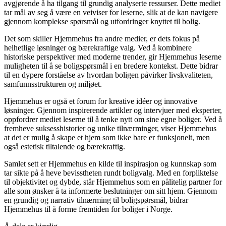
avgjørende å ha tilgang til grundig analyserte ressurser. Dette mediet
tar mål av seg å være en veiviser for leserne, slik at de kan navigere
gjennom komplekse spørsmål og utfordringer knyttet til bolig.
Det som skiller Hjemmehus fra andre medier, er dets fokus på
helhetlige løsninger og bærekraftige valg. Ved å kombinere
historiske perspektiver med moderne trender, gir Hjemmehus leserne
muligheten til å se boligspørsmål i en bredere kontekst. Dette bidrar
til en dypere forståelse av hvordan boligen påvirker livskvaliteten,
samfunnsstrukturen og miljøet.
Hjemmehus er også et forum for kreative idéer og innovative
løsninger. Gjennom inspirerende artikler og intervjuer med eksperter,
oppfordrer mediet leserne til å tenke nytt om sine egne boliger. Ved å
fremheve suksesshistorier og unike tilnærminger, viser Hjemmehus
at det er mulig å skape et hjem som ikke bare er funksjonelt, men
også estetisk tiltalende og bærekraftig.
Samlet sett er Hjemmehus en kilde til inspirasjon og kunnskap som
tar sikte på å heve bevisstheten rundt boligvalg. Med en forpliktelse
til objektivitet og dybde, står Hjemmehus som en pålitelig partner for
alle som ønsker å ta informerte beslutninger om sitt hjem. Gjennom
en grundig og narrativ tilnærming til boligspørsmål, bidrar
Hjemmehus til å forme fremtiden for boliger i Norge.