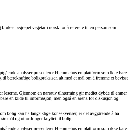
 brukes begrepet vegetar i norsk for å referere til en person som
dyptgående analyser presenterer Hjemmehus en plattform som ikke bare
g til bærekraftige boligpraksiser, alt med et mål om å fremme et bevisst
for leserne. Gjennom en narrativ tilnærming gir mediet dybde til emner
bare en kilde til informasjon, men også en arena for diskusjon og
r om bolig kan ha langsiktige konsekvenser, er det avgjørende å ha
ørsmål og utfordringer knyttet til bolig.
dyptgående analyser presenterer Hjemmehus en plattform som ikke bare