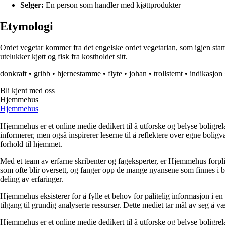
Selger:
En person som handler med kjøttprodukter
Etymologi
Ordet vegetar kommer fra det engelske ordet vegetarian, som igjen stamme
utelukker kjøtt og fisk fra kostholdet sitt.
donkraft
•
gribb
•
hjernestamme
•
flyte
•
johan
•
trollstemt
•
indikasjon
Bli kjent med oss
Hjemmehus
Hjemmehus
Hjemmehus er et online medie dedikert til å utforske og belyse boligr
informerer, men også inspirerer leserne til å reflektere over egne bolig
forhold til hjemmet.
Med et team av erfarne skribenter og fageksperter, er Hjemmehus forplik
som ofte blir oversett, og fanger opp de mange nyansene som finnes i b
deling av erfaringer.
Hjemmehus eksisterer for å fylle et behov for pålitelig informasjon i en
tilgang til grundig analyserte ressurser. Dette mediet tar mål av seg å v
Hjemmehus er et online medie dedikert til å utforske og belyse boligr