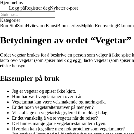
Hjemmehus
Logg på
Registrer deg
Nyheter e-post
Kategorier
Bord
Stol
Sofa
Hvitevarer
Kunst
Blomster
Lys
Møbler
Renovering
Økonom
Betydningen av ordet “Vegetar”
Ordet vegetar brukes for å beskrive en person som velger å ikke spise kj
lacto-ovo-vegetar (som spiser melk og egg), lacto-vegetar (som spiser 
etiske hensyn.
Eksempler på bruk
Jeg er vegetar og spiser ikke kjøtt.
Hun har vært vegetarianer i over ti år.
Vegetarmat kan være velsmakende og næringsrik.
Er det noen vegetaralternativer på menyen?
Vi skal lage en vegetarisk gryterett til middag i dag.
Er det vanskelig å være vegetar når du reiser?
Det finnes mange gode vegetarrestauranter i byen.
Hvordan kan jeg sikre meg nok proteiner som vegetarianer?