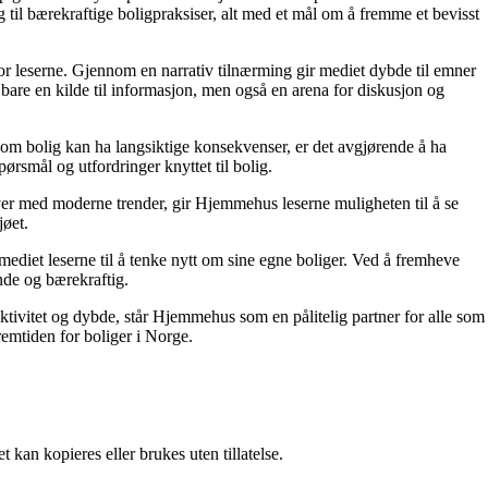
g til bærekraftige boligpraksiser, alt med et mål om å fremme et bevisst
for leserne. Gjennom en narrativ tilnærming gir mediet dybde til emner
bare en kilde til informasjon, men også en arena for diskusjon og
r om bolig kan ha langsiktige konsekvenser, er det avgjørende å ha
ørsmål og utfordringer knyttet til bolig.
ver med moderne trender, gir Hjemmehus leserne muligheten til å se
jøet.
ediet leserne til å tenke nytt om sine egne boliger. Ved å fremheve
nde og bærekraftig.
ektivitet og dybde, står Hjemmehus som en pålitelig partner for alle som
remtiden for boliger i Norge.
 kan kopieres eller brukes uten tillatelse.