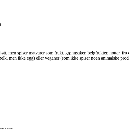
i
øtt, men spiser matvarer som frukt, grønnsaker, belgfrukter, nøtter, frø
melk, men ikke egg) eller veganer (som ikke spiser noen animalske produ