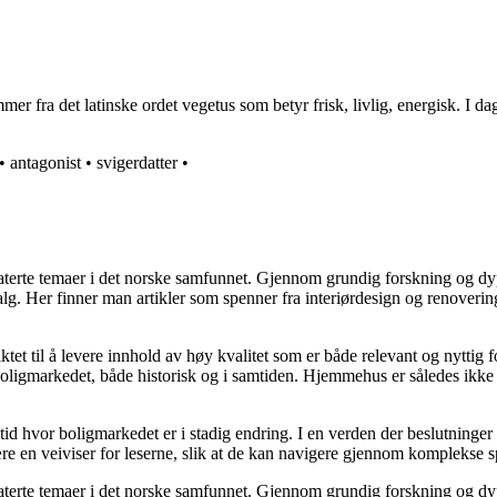
r fra det latinske ordet vegetus som betyr frisk, livlig, energisk. I dag
•
antagonist
•
svigerdatter
•
elaterte temaer i det norske samfunnet. Gjennom grundig forskning og 
valg. Her finner man artikler som spenner fra interiørdesign og renoverin
tet til å levere innhold av høy kvalitet som er både relevant og nyttig 
oligmarkedet, både historisk og i samtiden. Hjemmehus er således ikke 
 tid hvor boligmarkedet er i stadig endring. I en verden der beslutninge
ære en veiviser for leserne, slik at de kan navigere gjennom komplekse sp
elaterte temaer i det norske samfunnet. Gjennom grundig forskning og 