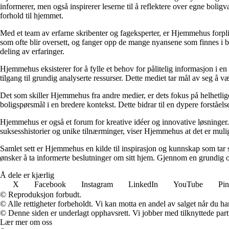
informerer, men også inspirerer leserne til å reflektere over egne bolig
forhold til hjemmet.
Med et team av erfarne skribenter og fageksperter, er Hjemmehus forplik
som ofte blir oversett, og fanger opp de mange nyansene som finnes i b
deling av erfaringer.
Hjemmehus eksisterer for å fylle et behov for pålitelig informasjon i en
tilgang til grundig analyserte ressurser. Dette mediet tar mål av seg å v
Det som skiller Hjemmehus fra andre medier, er dets fokus på helhetlig
boligspørsmål i en bredere kontekst. Dette bidrar til en dypere forståel
Hjemmehus er også et forum for kreative idéer og innovative løsninger. 
suksesshistorier og unike tilnærminger, viser Hjemmehus at det er mulig
Samlet sett er Hjemmehus en kilde til inspirasjon og kunnskap som tar s
ønsker å ta informerte beslutninger om sitt hjem. Gjennom en grundig o
Å dele er kjærlig
X
Facebook
Instagram
LinkedIn
YouTube
Pin
© Reproduksjon forbudt.
© Alle rettigheter forbeholdt. Vi kan motta en andel av salget når du h
© Denne siden er underlagt opphavsrett. Vi jobber med tilknyttede partne
Lær mer om oss