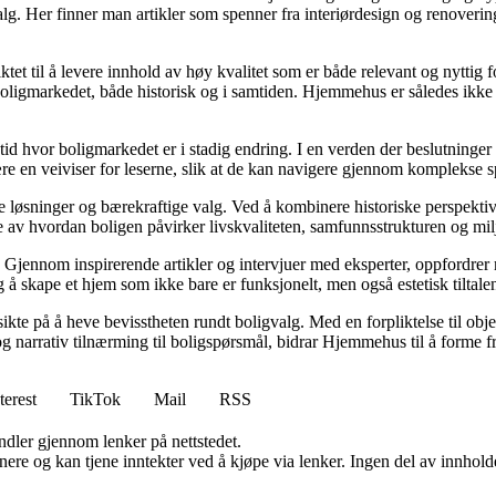
valg. Her finner man artikler som spenner fra interiørdesign og renoverin
tet til å levere innhold av høy kvalitet som er både relevant og nyttig 
oligmarkedet, både historisk og i samtiden. Hjemmehus er således ikke 
 tid hvor boligmarkedet er i stadig endring. I en verden der beslutninge
ære en veiviser for leserne, slik at de kan navigere gjennom komplekse sp
e løsninger og bærekraftige valg. Ved å kombinere historiske perspekti
se av hvordan boligen påvirker livskvaliteten, samfunnsstrukturen og mil
Gjennom inspirerende artikler og intervjuer med eksperter, oppfordrer m
 å skape et hjem som ikke bare er funksjonelt, men også estetisk tiltale
ikte på å heve bevisstheten rundt boligvalg. Med en forpliktelse til obj
g narrativ tilnærming til boligspørsmål, bidrar Hjemmehus til å forme f
terest
TikTok
Mail
RSS
andler gjennom lenker på nettstedet.
re og kan tjene inntekter ved å kjøpe via lenker. Ingen del av innholdet