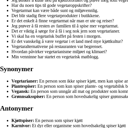
Jeg ønsker å kutte ned på kjøttforbruket og prøve meg som veget
Har du noen tips til gode vegetaroppskrifter?
Vegetarmat kan være både sunt og miljøvennlig.
Det blir stadig flere vegetarprodukter i butikkene.
Er det enkelt å finne vegetarmat når man er ute og reiser?
Jeg prøver å få resten av familien til å spise mer vegetarmat.
Det er viktig å sørge for å få i seg nok jern som vegetarianer.
Vi skal ha en vegetarisk buffet på festen i morgen.
Er det vanskelig å være vegetar i et land med mye kjøttkultur?
Vegetaralternativene på restauranten var begrenset.
Hvordan påvirker vegetarianisme miljøet og klimaet?
Min venninne har startet en vegetarisk matblogg.
Synonymer
Vegetarianer:
En person som ikke spiser kjøtt, men kan spise 
Plantespiser:
En person som kun spiser plante- og vegetabilsk b
Vegansk:
En person som unngår all mat og produkter som kommer
Grønnsaksspiser:
En person som hovedsakelig spiser grønnsaker
Antonymer
Kjøttspiser:
En person som spiser kjøtt
Karnivor:
Et dyr eller organisme som hovedsakelig spiser kjøtt