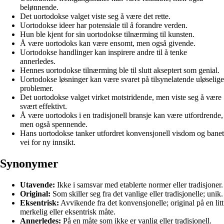
belønnende.
Det uortodokse valget viste seg å være det rette.
Uortodokse ideer har potensiale til å forandre verden.
Hun ble kjent for sin uortodokse tilnærming til kunsten.
Å være uortodoks kan være ensomt, men også givende.
Uortodokse handlinger kan inspirere andre til å tenke
annerledes.
Hennes uortodokse tilnærming ble til slutt akseptert som genial.
Uortodokse løsninger kan være svaret på tilsynelatende uløselige
problemer.
Det uortodokse valget virket motstridende, men viste seg å være
svært effektivt.
Å være uortodoks i en tradisjonell bransje kan være utfordrende,
men også spennende.
Hans uortodokse tanker utfordret konvensjonell visdom og banet
vei for ny innsikt.
Synonymer
Utavende:
Ikke i samsvar med etablerte normer eller tradisjoner.
Original:
Som skiller seg fra det vanlige eller tradisjonelle; unik.
Eksentrisk:
Avvikende fra det konvensjonelle; original på en litt
merkelig eller eksentrisk måte.
Annerledes:
På en måte som ikke er vanlig eller tradisjonell.