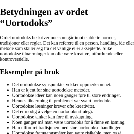
Betydningen av ordet
“Uortodoks”
Ordet uortodoks beskriver noe som går imot etablerte normer,
tradisjoner eller regler. Det kan referere til en person, handling, ide eller
metode som skiller seg fra det vanlige eller aksepterte. Slike
uortodokse tilnærminger kan ofte være kreative, utfordrende eller
kontroversielle.
Eksempler på bruk
Det uortodokse synspunktet vekker oppmerksomhet.
Han er kjent for sine uortodokse metoder.
Uortodokse ideer kan noen ganger føre til store endringer.
Hennes tilnærming til problemet var svært uortodoks.
Uortodokse løsninger krever ofte kreativitet.
Det er modig å velge en uortodoks strategi.
Uortodokse tanker kan føre til nyskapning.
Noen ganger må man være uortodoks for å finne en løsning.
Han utfordret tradisjonen med sine uortodokse handlinger.
Uortodokse fremgangsmåter kan være risikable, men også