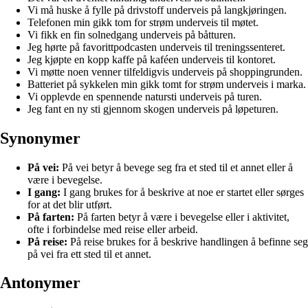
Vi må huske å fylle på drivstoff underveis på langkjøringen.
Telefonen min gikk tom for strøm underveis til møtet.
Vi fikk en fin solnedgang underveis på båtturen.
Jeg hørte på favorittpodcasten underveis til treningssenteret.
Jeg kjøpte en kopp kaffe på kaféen underveis til kontoret.
Vi møtte noen venner tilfeldigvis underveis på shoppingrunden.
Batteriet på sykkelen min gikk tomt for strøm underveis i marka.
Vi opplevde en spennende natursti underveis på turen.
Jeg fant en ny sti gjennom skogen underveis på løpeturen.
Synonymer
På vei:
På vei betyr å bevege seg fra et sted til et annet eller å
være i bevegelse.
I gang:
I gang brukes for å beskrive at noe er startet eller sørges
for at det blir utført.
På farten:
På farten betyr å være i bevegelse eller i aktivitet,
ofte i forbindelse med reise eller arbeid.
På reise:
På reise brukes for å beskrive handlingen å befinne seg
på vei fra ett sted til et annet.
Antonymer