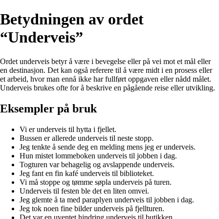
Betydningen av ordet
“Underveis”
Ordet underveis betyr å være i bevegelse eller på vei mot et mål eller
en destinasjon. Det kan også referere til å være midt i en prosess eller
et arbeid, hvor man ennå ikke har fullført oppgaven eller nådd målet.
Underveis brukes ofte for å beskrive en pågående reise eller utvikling.
Eksempler på bruk
Vi er underveis til hytta i fjellet.
Bussen er allerede underveis til neste stopp.
Jeg tenkte å sende deg en melding mens jeg er underveis.
Hun mistet lommeboken underveis til jobben i dag.
Togturen var behagelig og avslappende underveis.
Jeg fant en fin kafé underveis til biblioteket.
Vi må stoppe og tømme søpla underveis på turen.
Underveis til festen ble det en liten omvei.
Jeg glemte å ta med paraplyen underveis til jobben i dag.
Jeg tok noen fine bilder underveis på fjellturen.
Det var en uventet hindring underveis til butikken.