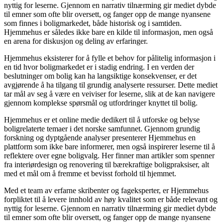
nyttig for leserne. Gjennom en narrativ tilnærming gir mediet dybde
til emner som ofte blir oversett, og fanger opp de mange nyansene
som finnes i boligmarkedet, både historisk og i samtiden.
Hjemmehus er således ikke bare en kilde til informasjon, men også
en arena for diskusjon og deling av erfaringer.
Hjemmehus eksisterer for å fylle et behov for pålitelig informasjon i
en tid hvor boligmarkedet er i stadig endring. I en verden der
beslutninger om bolig kan ha langsiktige konsekvenser, er det
avgjørende å ha tilgang til grundig analyserte ressurser. Dette mediet
tar mål av seg å være en veiviser for leserne, slik at de kan navigere
gjennom komplekse spørsmål og utfordringer knyttet til bolig.
Hjemmehus er et online medie dedikert til å utforske og belyse
boligrelaterte temaer i det norske samfunnet. Gjennom grundig
forskning og dyptgående analyser presenterer Hjemmehus en
plattform som ikke bare informerer, men også inspirerer leserne til å
reflektere over egne boligvalg. Her finner man artikler som spenner
fra interiørdesign og renovering til bærekraftige boligpraksiser, alt
med et mål om å fremme et bevisst forhold til hjemmet.
Med et team av erfarne skribenter og fageksperter, er Hjemmehus
forpliktet til å levere innhold av høy kvalitet som er både relevant og
nyttig for leserne. Gjennom en narrativ tilnærming gir mediet dybde
til emner som ofte blir oversett, og fanger opp de mange nyansene