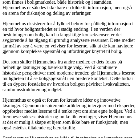
som finnes i boligmarkedet, både historisk og i samtiden.
Hjemmehus er således ikke bare en kilde til informasjon, men også
en arena for diskusjon og deling av erfaringer.
Hjemmehus eksisterer for å fylle et behov for pålitelig informasjon i
en tid hvor boligmarkedet er i stadig endring. I en verden der
beslutninger om bolig kan ha langsiktige konsekvenser, er det
avgjørende å ha tilgang til grundig analyserte ressurser. Dette mediet
tar mål av seg å være en veiviser for leserne, slik at de kan navigere
gjennom komplekse spørsmål og utfordringer knyttet til bolig.
Det som skiller Hjemmehus fra andre medier, er dets fokus på
helhetlige løsninger og bærekraftige valg. Ved å kombinere
historiske perspektiver med moderne trender, gir Hjemmehus leserne
muligheten til å se boligspørsmål i en bredere kontekst. Dette bidrar
til en dypere forståelse av hvordan boligen påvirker livskvaliteten,
samfunnsstrukturen og miljøet.
Hjemmehus er også et forum for kreative idéer og innovative
løsninger. Gjennom inspirerende artikler og intervjuer med eksperter,
oppfordrer mediet leserne til å tenke nytt om sine egne boliger. Ved å
fremheve suksesshistorier og unike tilnærminger, viser Hjemmehus
at det er mulig å skape et hjem som ikke bare er funksjonelt, men
også estetisk tiltalende og bærekraftig.