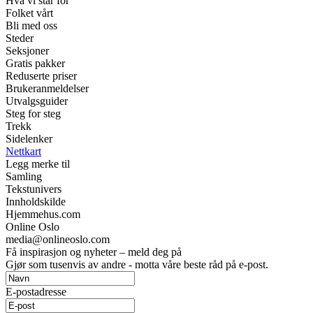
Hva vi står for
Folket vårt
Bli med oss
Steder
Seksjoner
Gratis pakker
Reduserte priser
Brukeranmeldelser
Utvalgsguider
Steg for steg
Trekk
Sidelenker
Nettkart
Legg merke til
Samling
Tekstunivers
Innholdskilde
Hjemmehus.com
Online Oslo
media@onlineoslo.com
Få inspirasjon og nyheter – meld deg på
Gjør som tusenvis av andre - motta våre beste råd på e-post.
E-postadresse