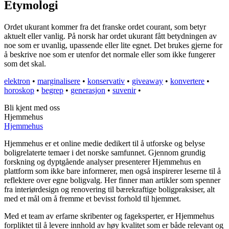
Etymologi
Ordet ukurant kommer fra det franske ordet courant, som betyr
aktuelt eller vanlig. På norsk har ordet ukurant fått betydningen av
noe som er uvanlig, upassende eller lite egnet. Det brukes gjerne for
å beskrive noe som er utenfor det normale eller som ikke fungerer
som det skal.
elektron
•
marginalisere
•
konservativ
•
giveaway
•
konvertere
•
horoskop
•
begrep
•
generasjon
•
suvenir
•
Bli kjent med oss
Hjemmehus
Hjemmehus
Hjemmehus er et online medie dedikert til å utforske og belyse
boligrelaterte temaer i det norske samfunnet. Gjennom grundig
forskning og dyptgående analyser presenterer Hjemmehus en
plattform som ikke bare informerer, men også inspirerer leserne til å
reflektere over egne boligvalg. Her finner man artikler som spenner
fra interiørdesign og renovering til bærekraftige boligpraksiser, alt
med et mål om å fremme et bevisst forhold til hjemmet.
Med et team av erfarne skribenter og fageksperter, er Hjemmehus
forpliktet til å levere innhold av høy kvalitet som er både relevant og