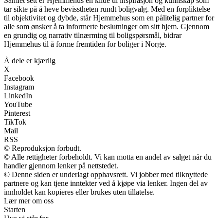
Samlet sett er Hjemmehus en kilde til inspirasjon og kunnskap som
tar sikte på å heve bevisstheten rundt boligvalg. Med en forpliktelse
til objektivitet og dybde, står Hjemmehus som en pålitelig partner for
alle som ønsker å ta informerte beslutninger om sitt hjem. Gjennom
en grundig og narrativ tilnærming til boligspørsmål, bidrar
Hjemmehus til å forme fremtiden for boliger i Norge.
Å dele er kjærlig
X
Facebook
Instagram
LinkedIn
YouTube
Pinterest
TikTok
Mail
RSS
© Reproduksjon forbudt.
© Alle rettigheter forbeholdt. Vi kan motta en andel av salget når du
handler gjennom lenker på nettstedet.
© Denne siden er underlagt opphavsrett. Vi jobber med tilknyttede
partnere og kan tjene inntekter ved å kjøpe via lenker. Ingen del av
innholdet kan kopieres eller brukes uten tillatelse.
Lær mer om oss
Starten