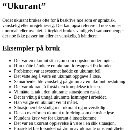
“Ukurant”
Ordet ukurant brukes ofte for å beskrive noe som er upraktisk,
vanskelig eller uregelmessig. Det kan også referere til noe som er
unormalt eller uventet. Uttrykket brukes vanligvis i sammenhenger
der noe ikke passer inn eller er vanskelig å håndtere.
Eksempler på bruk
Det var en ukurant situasjon som oppstod under møtet.
Hun måtte håndtere en ukurant forespørsel fra kunden.
Problemet var at systemet hadde en ukurant feil.
Det viste seg å være en ukurant oppgave å løse.
Samarbeidet ble vanskelig på grunn av en ukurant beslutning.
Det var ukurant å forstå den komplekse teksten.
Vi måtte ta tak i den ukurante situasjonen raskt.
Det er viktig å unngå ukurante løsninger i arbeidet.
Han valgte en ukurant vei til målet.
Situasjonen ble stadig mer ukurant og uoversiktlig.
De sto overfor en ukurant utfordring som de måtte løse.
Kundens krav var for ukurant å imøtekomme.
Det var en ukurant opplevelse å være i en slik situasjon.
Prosjektet ble forsinket på grunn av ukurante omstendigheter.