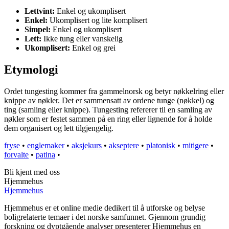
Lettvint:
Enkel og ukomplisert
Enkel:
Ukomplisert og lite komplisert
Simpel:
Enkel og ukomplisert
Lett:
Ikke tung eller vanskelig
Ukomplisert:
Enkel og grei
Etymologi
Ordet tungesting kommer fra gammelnorsk og betyr nøkkelring eller
knippe av nøkler. Det er sammensatt av ordene tunge (nøkkel) og
ting (samling eller knippe). Tungesting refererer til en samling av
nøkler som er festet sammen på en ring eller lignende for å holde
dem organisert og lett tilgjengelig.
fryse
•
englemaker
•
aksjekurs
•
akseptere
•
platonisk
•
mitigere
•
forvalte
•
patina
•
Bli kjent med oss
Hjemmehus
Hjemmehus
Hjemmehus er et online medie dedikert til å utforske og belyse
boligrelaterte temaer i det norske samfunnet. Gjennom grundig
forskning og dyptgående analyser presenterer Hjemmehus en