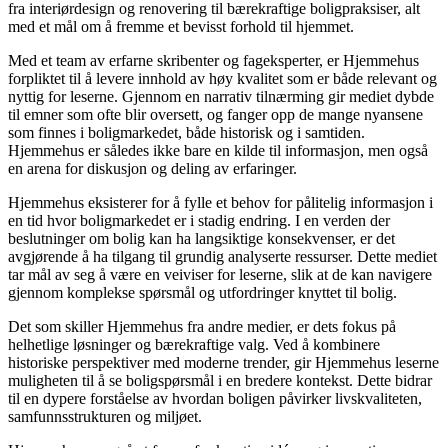
fra interiørdesign og renovering til bærekraftige boligpraksiser, alt
med et mål om å fremme et bevisst forhold til hjemmet.
Med et team av erfarne skribenter og fageksperter, er Hjemmehus
forpliktet til å levere innhold av høy kvalitet som er både relevant og
nyttig for leserne. Gjennom en narrativ tilnærming gir mediet dybde
til emner som ofte blir oversett, og fanger opp de mange nyansene
som finnes i boligmarkedet, både historisk og i samtiden.
Hjemmehus er således ikke bare en kilde til informasjon, men også
en arena for diskusjon og deling av erfaringer.
Hjemmehus eksisterer for å fylle et behov for pålitelig informasjon i
en tid hvor boligmarkedet er i stadig endring. I en verden der
beslutninger om bolig kan ha langsiktige konsekvenser, er det
avgjørende å ha tilgang til grundig analyserte ressurser. Dette mediet
tar mål av seg å være en veiviser for leserne, slik at de kan navigere
gjennom komplekse spørsmål og utfordringer knyttet til bolig.
Det som skiller Hjemmehus fra andre medier, er dets fokus på
helhetlige løsninger og bærekraftige valg. Ved å kombinere
historiske perspektiver med moderne trender, gir Hjemmehus leserne
muligheten til å se boligspørsmål i en bredere kontekst. Dette bidrar
til en dypere forståelse av hvordan boligen påvirker livskvaliteten,
samfunnsstrukturen og miljøet.