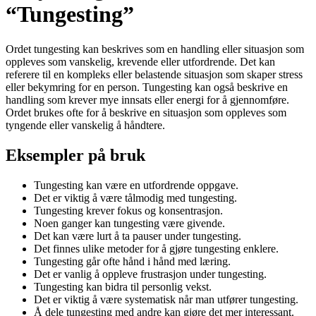
“Tungesting”
Ordet tungesting kan beskrives som en handling eller situasjon som
oppleves som vanskelig, krevende eller utfordrende. Det kan
referere til en kompleks eller belastende situasjon som skaper stress
eller bekymring for en person. Tungesting kan også beskrive en
handling som krever mye innsats eller energi for å gjennomføre.
Ordet brukes ofte for å beskrive en situasjon som oppleves som
tyngende eller vanskelig å håndtere.
Eksempler på bruk
Tungesting kan være en utfordrende oppgave.
Det er viktig å være tålmodig med tungesting.
Tungesting krever fokus og konsentrasjon.
Noen ganger kan tungesting være givende.
Det kan være lurt å ta pauser under tungesting.
Det finnes ulike metoder for å gjøre tungesting enklere.
Tungesting går ofte hånd i hånd med læring.
Det er vanlig å oppleve frustrasjon under tungesting.
Tungesting kan bidra til personlig vekst.
Det er viktig å være systematisk når man utfører tungesting.
Å dele tungesting med andre kan gjøre det mer interessant.