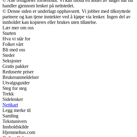
© Alle rettigheter forbeholdt. Vi kan motta en andel av salget når du
handler gjennom lenker på nettstedet.
© Denne siden er underlagt opphavsrett. Vi jobber med tilknyttede
partnere og kan tjene inntekter ved å kjøpe via lenker. Ingen del av
innholdet kan kopieres eller brukes uten tillatelse.
Lær mer om oss
Starten
Hva vi står for
Folket vårt
Bli med oss
Steder
Seksjoner
Gratis pakker
Reduserte priser
Brukeranmeldelser
Utvalgsguider
Steg for steg
Trekk
Sidelenker
Nettkart
Legg merke til
Samling
Tekstunivers
Innholdskilde
Hjemmehus.com