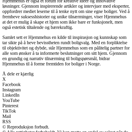
Hjemmehus er også et forum for kreative idéer og innovative
løsninger. Gjennom inspirerende artikler og intervjuer med eksperter,
oppfordrer mediet leserne til å tenke nytt om sine egne boliger. Ved å
fremheve suksesshistorier og unike tilnærminger, viser Hjemmehus
at det er mulig å skape et hjem som ikke bare er funksjonelt, men
også estetisk tiltalende og bærekraftig.
Samlet sett er Hjemmehus en kilde til inspirasjon og kunnskap som
tar sikte på å heve bevisstheten rundt boligvalg. Med en forpliktelse
til objektivitet og dybde, står Hjemmehus som en pålitelig partner for
alle som ønsker å ta informerte beslutninger om sitt hjem. Gjennom
en grundig og narrativ tilnærming til boligspørsmål, bidrar
Hjemmehus til å forme fremtiden for boliger i Norge.
Å dele er kjærlig
X
Facebook
Instagram
LinkedIn
YouTube
Pinterest
TikTok
Mail
RSS
© Reproduksjon forbudt.