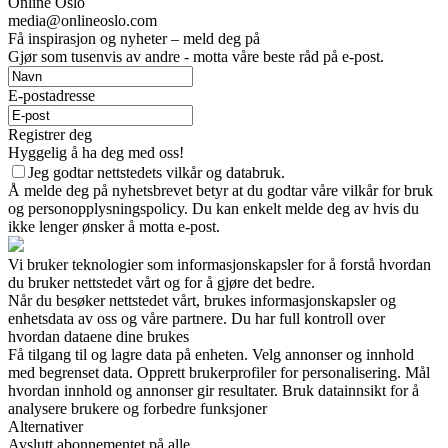
Online Oslo
media@onlineoslo.com
Få inspirasjon og nyheter – meld deg på
Gjør som tusenvis av andre - motta våre beste råd på e-post.
E-postadresse
Registrer deg
Hyggelig å ha deg med oss!
Jeg godtar nettstedets vilkår og databruk.
Å melde deg på nyhetsbrevet betyr at du godtar våre vilkår for bruk
og personopplysningspolicy. Du kan enkelt melde deg av hvis du
ikke lenger ønsker å motta e-post.
Vi bruker teknologier som informasjonskapsler for å forstå hvordan
du bruker nettstedet vårt og for å gjøre det bedre.
Når du besøker nettstedet vårt, brukes informasjonskapsler og
enhetsdata av oss og våre partnere. Du har full kontroll over
hvordan dataene dine brukes
Få tilgang til og lagre data på enheten. Velg annonser og innhold
med begrenset data. Opprett brukerprofiler for personalisering. Mål
hvordan innhold og annonser gir resultater. Bruk datainnsikt for å
analysere brukere og forbedre funksjoner
Alternativer
Avslutt abonnementet på alle