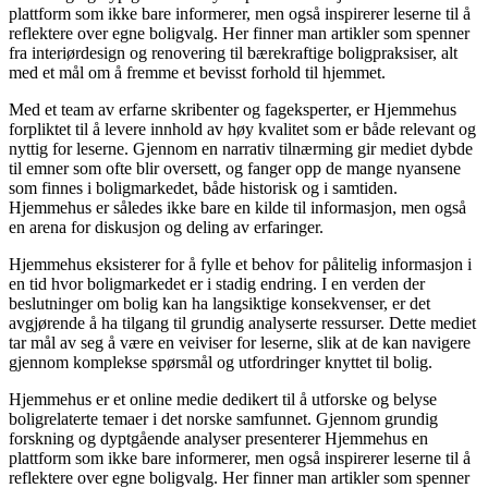
plattform som ikke bare informerer, men også inspirerer leserne til å
reflektere over egne boligvalg. Her finner man artikler som spenner
fra interiørdesign og renovering til bærekraftige boligpraksiser, alt
med et mål om å fremme et bevisst forhold til hjemmet.
Med et team av erfarne skribenter og fageksperter, er Hjemmehus
forpliktet til å levere innhold av høy kvalitet som er både relevant og
nyttig for leserne. Gjennom en narrativ tilnærming gir mediet dybde
til emner som ofte blir oversett, og fanger opp de mange nyansene
som finnes i boligmarkedet, både historisk og i samtiden.
Hjemmehus er således ikke bare en kilde til informasjon, men også
en arena for diskusjon og deling av erfaringer.
Hjemmehus eksisterer for å fylle et behov for pålitelig informasjon i
en tid hvor boligmarkedet er i stadig endring. I en verden der
beslutninger om bolig kan ha langsiktige konsekvenser, er det
avgjørende å ha tilgang til grundig analyserte ressurser. Dette mediet
tar mål av seg å være en veiviser for leserne, slik at de kan navigere
gjennom komplekse spørsmål og utfordringer knyttet til bolig.
Hjemmehus er et online medie dedikert til å utforske og belyse
boligrelaterte temaer i det norske samfunnet. Gjennom grundig
forskning og dyptgående analyser presenterer Hjemmehus en
plattform som ikke bare informerer, men også inspirerer leserne til å
reflektere over egne boligvalg. Her finner man artikler som spenner