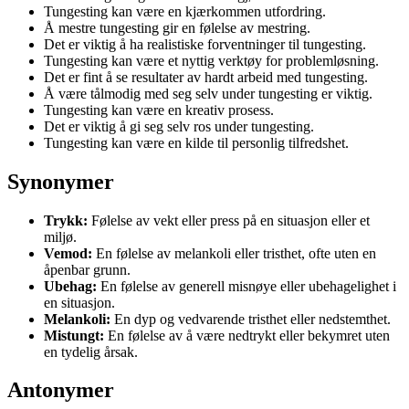
Tungesting kan være en kjærkommen utfordring.
Å mestre tungesting gir en følelse av mestring.
Det er viktig å ha realistiske forventninger til tungesting.
Tungesting kan være et nyttig verktøy for problemløsning.
Det er fint å se resultater av hardt arbeid med tungesting.
Å være tålmodig med seg selv under tungesting er viktig.
Tungesting kan være en kreativ prosess.
Det er viktig å gi seg selv ros under tungesting.
Tungesting kan være en kilde til personlig tilfredshet.
Synonymer
Trykk:
Følelse av vekt eller press på en situasjon eller et
miljø.
Vemod:
En følelse av melankoli eller tristhet, ofte uten en
åpenbar grunn.
Ubehag:
En følelse av generell misnøye eller ubehagelighet i
en situasjon.
Melankoli:
En dyp og vedvarende tristhet eller nedstemthet.
Mistungt:
En følelse av å være nedtrykt eller bekymret uten
en tydelig årsak.
Antonymer