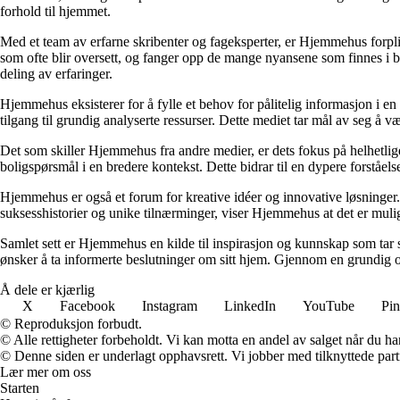
forhold til hjemmet.
Med et team av erfarne skribenter og fageksperter, er Hjemmehus forplik
som ofte blir oversett, og fanger opp de mange nyansene som finnes i b
deling av erfaringer.
Hjemmehus eksisterer for å fylle et behov for pålitelig informasjon i en
tilgang til grundig analyserte ressurser. Dette mediet tar mål av seg å v
Det som skiller Hjemmehus fra andre medier, er dets fokus på helhetlig
boligspørsmål i en bredere kontekst. Dette bidrar til en dypere forståel
Hjemmehus er også et forum for kreative idéer og innovative løsninger. 
suksesshistorier og unike tilnærminger, viser Hjemmehus at det er mulig
Samlet sett er Hjemmehus en kilde til inspirasjon og kunnskap som tar s
ønsker å ta informerte beslutninger om sitt hjem. Gjennom en grundig o
Å dele er kjærlig
X
Facebook
Instagram
LinkedIn
YouTube
Pin
© Reproduksjon forbudt.
© Alle rettigheter forbeholdt. Vi kan motta en andel av salget når du h
© Denne siden er underlagt opphavsrett. Vi jobber med tilknyttede partne
Lær mer om oss
Starten