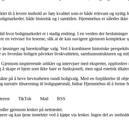
tet til å levere innhold av høy kvalitet som er både relevant og nyttig 
oligmarkedet, både historisk og i samtiden. Hjemmehus er således ikke 
 tid hvor boligmarkedet er i stadig endring. I en verden der beslutninge
ære en veiviser for leserne, slik at de kan navigere gjennom komplekse sp
e løsninger og bærekraftige valg. Ved å kombinere historiske perspekti
se av hvordan boligen påvirker livskvaliteten, samfunnsstrukturen og mil
Gjennom inspirerende artikler og intervjuer med eksperter, oppfordrer m
 å skape et hjem som ikke bare er funksjonelt, men også estetisk tiltale
ikte på å heve bevisstheten rundt boligvalg. Med en forpliktelse til obj
g narrativ tilnærming til boligspørsmål, bidrar Hjemmehus til å forme f
terest
TikTok
Mail
RSS
andler gjennom lenker på nettstedet.
re og kan tjene inntekter ved å kjøpe via lenker. Ingen del av innholdet