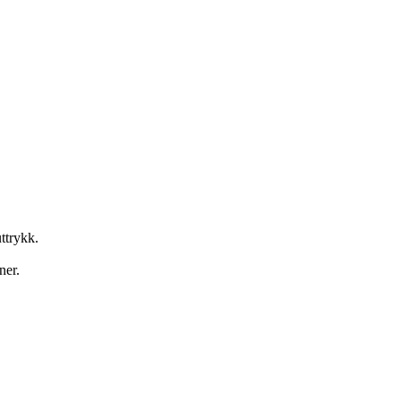
ttrykk.
ner.