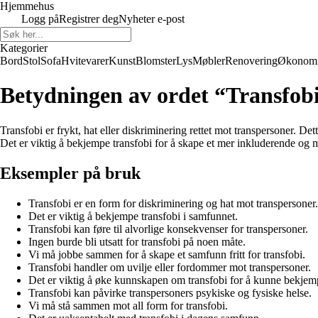
Hjemmehus
Logg på
Registrer deg
Nyheter e-post
Kategorier
Bord
Stol
Sofa
Hvitevarer
Kunst
Blomster
Lys
Møbler
Renovering
Økonom
Betydningen av ordet “Transfob
Transfobi er frykt, hat eller diskriminering rettet mot transpersoner. D
Det er viktig å bekjempe transfobi for å skape et mer inkluderende og
Eksempler på bruk
Transfobi er en form for diskriminering og hat mot transpersoner.
Det er viktig å bekjempe transfobi i samfunnet.
Transfobi kan føre til alvorlige konsekvenser for transpersoner.
Ingen burde bli utsatt for transfobi på noen måte.
Vi må jobbe sammen for å skape et samfunn fritt for transfobi.
Transfobi handler om uvilje eller fordommer mot transpersoner.
Det er viktig å øke kunnskapen om transfobi for å kunne bekjem
Transfobi kan påvirke transpersoners psykiske og fysiske helse.
Vi må stå sammen mot all form for transfobi.