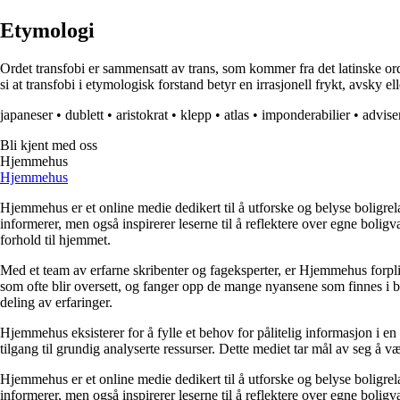
Etymologi
Ordet transfobi er sammensatt av trans, som kommer fra det latinske o
si at transfobi i etymologisk forstand betyr en irrasjonell frykt, avsky 
japaneser
•
dublett
•
aristokrat
•
klepp
•
atlas
•
imponderabilier
•
advise
Bli kjent med oss
Hjemmehus
Hjemmehus
Hjemmehus er et online medie dedikert til å utforske og belyse boligr
informerer, men også inspirerer leserne til å reflektere over egne bolig
forhold til hjemmet.
Med et team av erfarne skribenter og fageksperter, er Hjemmehus forplik
som ofte blir oversett, og fanger opp de mange nyansene som finnes i b
deling av erfaringer.
Hjemmehus eksisterer for å fylle et behov for pålitelig informasjon i en
tilgang til grundig analyserte ressurser. Dette mediet tar mål av seg å v
Hjemmehus er et online medie dedikert til å utforske og belyse boligr
informerer, men også inspirerer leserne til å reflektere over egne bolig