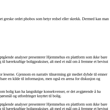
 det greske ordet phobos som betyr redsel eller skrekk. Dermed kan man
dyptgående analyser presenterer Hjemmehus en plattform som ikke bare
g til bærekraftige boligpraksiser, alt med et mål om å fremme et bevisst
for leserne. Gjennom en narrativ tilnærming gir mediet dybde til emner
bare en kilde til informasjon, men også en arena for diskusjon og
r om bolig kan ha langsiktige konsekvenser, er det avgjørende å ha
ørsmål og utfordringer knyttet til bolig.
dyptgående analyser presenterer Hjemmehus en plattform som ikke bare
g til bærekraftige boligpraksiser, alt med et mål om å fremme et bevisst