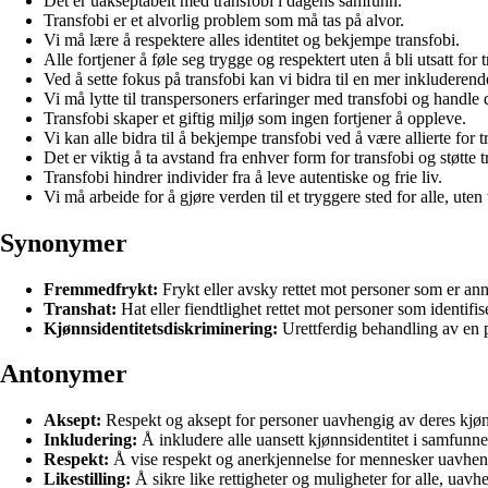
Det er uakseptabelt med transfobi i dagens samfunn.
Transfobi er et alvorlig problem som må tas på alvor.
Vi må lære å respektere alles identitet og bekjempe transfobi.
Alle fortjener å føle seg trygge og respektert uten å bli utsatt for 
Ved å sette fokus på transfobi kan vi bidra til en mer inkluderen
Vi må lytte til transpersoners erfaringer med transfobi og handle d
Transfobi skaper et giftig miljø som ingen fortjener å oppleve.
Vi kan alle bidra til å bekjempe transfobi ved å være allierte for 
Det er viktig å ta avstand fra enhver form for transfobi og støtte 
Transfobi hindrer individer fra å leve autentiske og frie liv.
Vi må arbeide for å gjøre verden til et tryggere sted for alle, uten 
Synonymer
Fremmedfrykt:
Frykt eller avsky rettet mot personer som er anne
Transhat:
Hat eller fiendtlighet rettet mot personer som identifi
Kjønnsidentitetsdiskriminering:
Urettferdig behandling av en pe
Antonymer
Aksept:
Respekt og aksept for personer uavhengig av deres kjønns
Inkludering:
Å inkludere alle uansett kjønnsidentitet i samfunne
Respekt:
Å vise respekt og anerkjennelse for mennesker uavhengi
Likestilling:
Å sikre like rettigheter og muligheter for alle, uavh