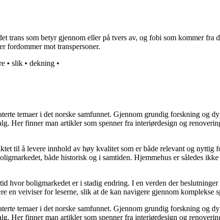
rdet trans som betyr gjennom eller på tvers av, og fobi som kommer fra
eller fordommer mot transpersoner.
re
•
slik
•
dekning
•
elaterte temaer i det norske samfunnet. Gjennom grundig forskning og 
valg. Her finner man artikler som spenner fra interiørdesign og renoverin
tet til å levere innhold av høy kvalitet som er både relevant og nyttig 
oligmarkedet, både historisk og i samtiden. Hjemmehus er således ikke 
 tid hvor boligmarkedet er i stadig endring. I en verden der beslutninge
ære en veiviser for leserne, slik at de kan navigere gjennom komplekse sp
elaterte temaer i det norske samfunnet. Gjennom grundig forskning og 
valg. Her finner man artikler som spenner fra interiørdesign og renoverin