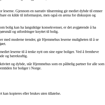
for leserne. Gjennom en narrativ tilnærming gir mediet dybde til emner
bare en kilde til informasjon, men også en arena for diskusjon og
r om bolig kan ha langsiktige konsekvenser, er det avgjørende å ha
ørsmål og utfordringer knyttet til bolig.
ver med moderne trender, gir Hjemmehus leserne muligheten til å se
jøet.
ediet leserne til å tenke nytt om sine egne boliger. Ved å fremheve
nde og bærekraftig.
ektivitet og dybde, står Hjemmehus som en pålitelig partner for alle som
remtiden for boliger i Norge.
 kan kopieres eller brukes uten tillatelse.