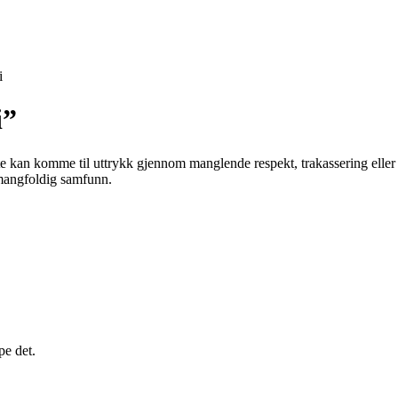
i
i”
ette kan komme til uttrykk gjennom manglende respekt, trakassering eller
 mangfoldig samfunn.
pe det.