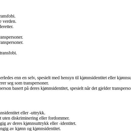
transfobi.
de verden.
eretter.
transpersoner.
transpersoner.
transfobi.
rledes enn en selv, spesielt med hensyn til kjønnsidentitet eller kjønnsu
serer seg som transpersoner.
rson basert på deres kjønnsidentitet, spesielt når det gjelder transperso
identitet eller -uttrykk.
t uten diskriminering eller fordommer.
g av deres kjønnsuttrykk eller -identitet.
engig av kjønn og kjønnsidentitet.