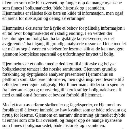
til emner som ofte blir oversett, og fanger opp de mange nyansene
som finnes i boligmarkedet, både historisk og i samtiden.
Hjemmehus er således ikke bare en kilde til informasjon, men også
en arena for diskusjon og deling av erfaringer.
Hjemmehus eksisterer for å fylle et behov for pålitelig informasjon i
en tid hvor boligmarkedet er i stadig endring. I en verden der
beslutninger om bolig kan ha langsiktige konsekvenser, er det
avgjørende å ha tilgang til grundig analyserte ressurser. Dette mediet
tar mål av seg å være en veiviser for leserne, slik at de kan navigere
gjennom komplekse spørsmål og utfordringer knyttet til bolig.
Hjemmehus er et online medie dedikert til å utforske og belyse
boligrelaterte temaer i det norske samfunnet. Gjennom grundig
forskning og dyptgående analyser presenterer Hjemmehus en
plattform som ikke bare informerer, men også inspirerer leserne til å
reflektere over egne boligvalg. Her finner man artikler som spenner
fra interiørdesign og renovering til bærekraftige boligpraksiser, alt
med et mål om å fremme et bevisst forhold til hjemmet.
Med et team av erfarne skribenter og fageksperter, er Hjemmehus
forpliktet til å levere innhold av høy kvalitet som er både relevant og
nyttig for leserne. Gjennom en narrativ tilnærming gir mediet dybde
til emner som ofte blir oversett, og fanger opp de mange nyansene
som finnes i boligmarkedet, både historisk og i samtiden.