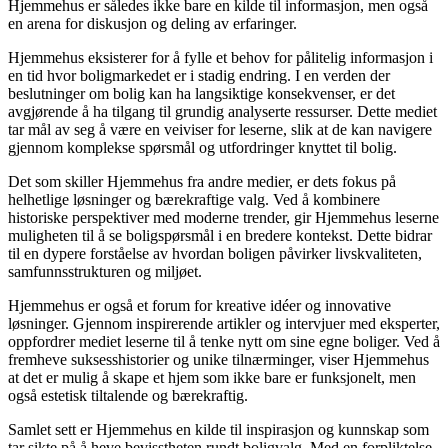
Hjemmehus er således ikke bare en kilde til informasjon, men også
en arena for diskusjon og deling av erfaringer.
Hjemmehus eksisterer for å fylle et behov for pålitelig informasjon i
en tid hvor boligmarkedet er i stadig endring. I en verden der
beslutninger om bolig kan ha langsiktige konsekvenser, er det
avgjørende å ha tilgang til grundig analyserte ressurser. Dette mediet
tar mål av seg å være en veiviser for leserne, slik at de kan navigere
gjennom komplekse spørsmål og utfordringer knyttet til bolig.
Det som skiller Hjemmehus fra andre medier, er dets fokus på
helhetlige løsninger og bærekraftige valg. Ved å kombinere
historiske perspektiver med moderne trender, gir Hjemmehus leserne
muligheten til å se boligspørsmål i en bredere kontekst. Dette bidrar
til en dypere forståelse av hvordan boligen påvirker livskvaliteten,
samfunnsstrukturen og miljøet.
Hjemmehus er også et forum for kreative idéer og innovative
løsninger. Gjennom inspirerende artikler og intervjuer med eksperter,
oppfordrer mediet leserne til å tenke nytt om sine egne boliger. Ved å
fremheve suksesshistorier og unike tilnærminger, viser Hjemmehus
at det er mulig å skape et hjem som ikke bare er funksjonelt, men
også estetisk tiltalende og bærekraftig.
Samlet sett er Hjemmehus en kilde til inspirasjon og kunnskap som
tar sikte på å heve bevisstheten rundt boligvalg. Med en forpliktelse