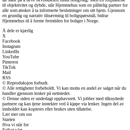
til objektivitet og dybde, står Hjemmehus som en pålitelig partner for
alle som ønsker å ta informerte beslutninger om sitt hjem. Gjennom
en grundig og narrativ tilnærming til boligspørsmål, bidrar
Hjemmehus til å forme fremtiden for boliger i Norge.
Å dele er kjærlig
X
Facebook
Instagram
LinkedIn
YouTube
Pinterest
TikTok
Mail
RSS
© Reproduksjon forbudt.
© Alle rettigheter forbeholdt. Vi kan motta en andel av salget når du
handler gjennom lenker på nettstedet.
© Denne siden er underlagt opphavsrett. Vi jobber med tilknyttede
partnere og kan tjene inntekter ved å kjøpe via lenker. Ingen del av
innholdet kan kopieres eller brukes uten tillatelse.
Lær mer om oss
Starten
Hva vi står for
Folket vårt