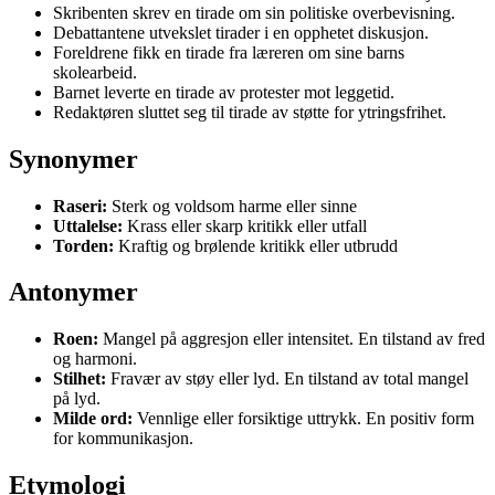
Skribenten skrev en tirade om sin politiske overbevisning.
Debattantene utvekslet tirader i en opphetet diskusjon.
Foreldrene fikk en tirade fra læreren om sine barns
skolearbeid.
Barnet leverte en tirade av protester mot leggetid.
Redaktøren sluttet seg til tirade av støtte for ytringsfrihet.
Synonymer
Raseri:
Sterk og voldsom harme eller sinne
Uttalelse:
Krass eller skarp kritikk eller utfall
Torden:
Kraftig og brølende kritikk eller utbrudd
Antonymer
Roen:
Mangel på aggresjon eller intensitet. En tilstand av fred
og harmoni.
Stilhet:
Fravær av støy eller lyd. En tilstand av total mangel
på lyd.
Milde ord:
Vennlige eller forsiktige uttrykk. En positiv form
for kommunikasjon.
Etymologi