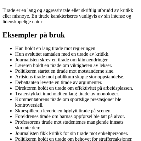
Tirade er en lang og aggressiv tale eller skriftlig utbrudd av kritikk
eller misnøye. En tirade karakteriseres vanligvis av sin intense og
lidenskapelige natur.
Eksempler på bruk
Han holdt en lang tirade mot regjeringen.
Hun avsluttet samtalen med en tirade av kritikk.
Journalisten skrev en tirade om klimaendringer.
Læreren holdt en tirade om viktigheten av lekser.
Politikeren startet en tirade mot motstanderne sine.
Artistens tirade mot publikum skapte stor oppstandelse.
Debattanten leverte en tirade av argumenter.
Direktøren holdt en tirade om effektivitet på arbeidsplassen.
Teaterstykket inneholdt en lang tirade av monologer.
Kommentatorens tirade om sportslige prestasjoner ble
kontroversiell.
Skuespilleren leverte en høylytt tirade på scenen.
Foreldrenes tirade om barnas oppførsel ble tatt på alvor.
Professorens tirade mot studentenes manglende innsats
skremte dem.
Journalisten fikk kritikk for sin tirade mot enkeltpersoner.
Politikeren holdt en tirade om behovet for straffereaksjoner.