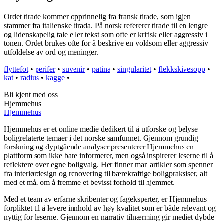
Ordet tirade kommer opprinnelig fra fransk tirade, som igjen
stammer fra italienske tirada. På norsk refererer tirade til en lengre
og lidenskapelig tale eller tekst som ofte er kritisk eller aggressiv i
tonen. Ordet brukes ofte for å beskrive en voldsom eller aggressiv
utfoldelse av ord og meninger.
flyttefot
•
perifer
•
suvenir
•
patina
•
singularitet
•
flekkskivesopp
•
kat
•
radius
•
kagge
•
Bli kjent med oss
Hjemmehus
Hjemmehus
Hjemmehus er et online medie dedikert til å utforske og belyse
boligrelaterte temaer i det norske samfunnet. Gjennom grundig
forskning og dyptgående analyser presenterer Hjemmehus en
plattform som ikke bare informerer, men også inspirerer leserne til å
reflektere over egne boligvalg. Her finner man artikler som spenner
fra interiørdesign og renovering til bærekraftige boligpraksiser, alt
med et mål om å fremme et bevisst forhold til hjemmet.
Med et team av erfarne skribenter og fageksperter, er Hjemmehus
forpliktet til å levere innhold av høy kvalitet som er både relevant og
nyttig for leserne. Gjennom en narrativ tilnærming gir mediet dybde