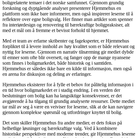
boligrelaterte temaer i det norske samfunnet. Gjennom grundig
forskning og dyptgående analyser presenterer Hjemmehus en
plattform som ikke bare informerer, men også inspirerer leserne til å
reflektere over egne boligvalg. Her finner man artikler som spenner
fra interiørdesign og renovering til bærekraftige boligpraksiser, alt
med et mål om å fremme et bevisst forhold til hjemmet.
Med et team av erfarne skribenter og fageksperter, er Hjemmehus
forpliktet til å levere innhold av høy kvalitet som er både relevant og
nyttig for leserne. Gjennom en narrativ tilnærming gir mediet dybde
til emner som ofte blir oversett, og fanger opp de mange nyansene
som finnes i boligmarkedet, både historisk og i samtiden.
Hjemmehus er således ikke bare en kilde til informasjon, men også
en arena for diskusjon og deling av erfaringer.
Hjemmehus eksisterer for å fylle et behov for pålitelig informasjon i
en tid hvor boligmarkedet er i stadig endring. I en verden der
beslutninger om bolig kan ha langsiktige konsekvenser, er det
avgjørende å ha tilgang til grundig analyserte ressurser. Dette mediet
tar mål av seg å være en veiviser for leserne, slik at de kan navigere
gjennom komplekse spørsmål og utfordringer knyttet til bolig.
Det som skiller Hjemmehus fra andre medier, er dets fokus på
helhetlige løsninger og bærekraftige valg. Ved å kombinere
historiske perspektiver med moderne trender, gir Hjemmehus leserne