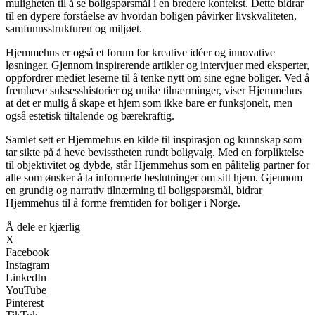
muligheten til å se boligspørsmål i en bredere kontekst. Dette bidrar
til en dypere forståelse av hvordan boligen påvirker livskvaliteten,
samfunnsstrukturen og miljøet.
Hjemmehus er også et forum for kreative idéer og innovative
løsninger. Gjennom inspirerende artikler og intervjuer med eksperter,
oppfordrer mediet leserne til å tenke nytt om sine egne boliger. Ved å
fremheve suksesshistorier og unike tilnærminger, viser Hjemmehus
at det er mulig å skape et hjem som ikke bare er funksjonelt, men
også estetisk tiltalende og bærekraftig.
Samlet sett er Hjemmehus en kilde til inspirasjon og kunnskap som
tar sikte på å heve bevisstheten rundt boligvalg. Med en forpliktelse
til objektivitet og dybde, står Hjemmehus som en pålitelig partner for
alle som ønsker å ta informerte beslutninger om sitt hjem. Gjennom
en grundig og narrativ tilnærming til boligspørsmål, bidrar
Hjemmehus til å forme fremtiden for boliger i Norge.
Å dele er kjærlig
X
Facebook
Instagram
LinkedIn
YouTube
Pinterest