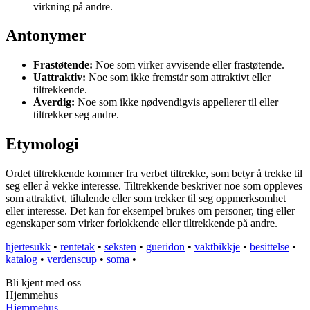
virkning på andre.
Antonymer
Frastøtende:
Noe som virker avvisende eller frastøtende.
Uattraktiv:
Noe som ikke fremstår som attraktivt eller
tiltrekkende.
Åverdig:
Noe som ikke nødvendigvis appellerer til eller
tiltrekker seg andre.
Etymologi
Ordet tiltrekkende kommer fra verbet tiltrekke, som betyr å trekke til
seg eller å vekke interesse. Tiltrekkende beskriver noe som oppleves
som attraktivt, tiltalende eller som trekker til seg oppmerksomhet
eller interesse. Det kan for eksempel brukes om personer, ting eller
egenskaper som virker forlokkende eller tiltrekkende på andre.
hjertesukk
•
rentetak
•
seksten
•
gueridon
•
vaktbikkje
•
besittelse
•
katalog
•
verdenscup
•
soma
•
Bli kjent med oss
Hjemmehus
Hjemmehus