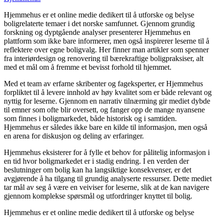
Hjemmehus er et online medie dedikert til å utforske og belyse
boligrelaterte temaer i det norske samfunnet. Gjennom grundig
forskning og dyptgående analyser presenterer Hjemmehus en
plattform som ikke bare informerer, men også inspirerer leserne til å
reflektere over egne boligvalg. Her finner man artikler som spenner
fra interiørdesign og renovering til bærekraftige boligpraksiser, alt
med et mål om å fremme et bevisst forhold til hjemmet.
Med et team av erfarne skribenter og fageksperter, er Hjemmehus
forpliktet til å levere innhold av høy kvalitet som er både relevant og
nyttig for leserne. Gjennom en narrativ tilnærming gir mediet dybde
til emner som ofte blir oversett, og fanger opp de mange nyansene
som finnes i boligmarkedet, både historisk og i samtiden.
Hjemmehus er således ikke bare en kilde til informasjon, men også
en arena for diskusjon og deling av erfaringer.
Hjemmehus eksisterer for å fylle et behov for pålitelig informasjon i
en tid hvor boligmarkedet er i stadig endring. I en verden der
beslutninger om bolig kan ha langsiktige konsekvenser, er det
avgjørende å ha tilgang til grundig analyserte ressurser. Dette mediet
tar mål av seg å være en veiviser for leserne, slik at de kan navigere
gjennom komplekse spørsmål og utfordringer knyttet til bolig.
Hjemmehus er et online medie dedikert til å utforske og belyse