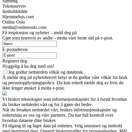
Samling
Tekstunivers
Innholdskilde
Hjemmehus.com
Online Oslo
media@onlineoslo.com
Få inspirasjon og nyheter – meld deg på
Gjør som tusenvis av andre - motta våre beste råd på e-post.
E-postadresse
Registrer deg
Hyggelig å ha deg med oss!
Jeg godtar nettstedets vilkår og databruk.
Å melde deg på nyhetsbrevet betyr at du godtar våre vilkår for bruk
og personopplysningspolicy. Du kan enkelt melde deg av hvis du
ikke lenger ønsker å motta e-post.
Vi bruker teknologier som informasjonskapsler for å forstå hvordan
du bruker nettstedet vårt og for å gjøre det bedre.
Når du besøker nettstedet vårt, brukes informasjonskapsler og
enhetsdata av oss og våre partnere. Du har full kontroll over
hvordan dataene dine brukes
Få tilgang til og lagre data på enheten. Velg annonser og innhold
med begrenset data. Opprett brukerprofiler for personalisering. Mål