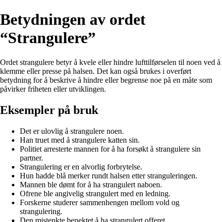
Betydningen av ordet
“Strangulere”
Ordet strangulere betyr å kvele eller hindre lufttilførselen til noen ved å
klemme eller presse på halsen. Det kan også brukes i overført
betydning for å beskrive å hindre eller begrense noe på en måte som
påvirker friheten eller utviklingen.
Eksempler på bruk
Det er ulovlig å strangulere noen.
Han truet med å strangulere katten sin.
Politiet arresterte mannen for å ha forsøkt å strangulere sin
partner.
Strangulering er en alvorlig forbrytelse.
Hun hadde blå merker rundt halsen etter stranguleringen.
Mannen ble dømt for å ha strangulert naboen.
Ofrene ble angivelig strangulert med en ledning.
Forskerne studerer sammenhengen mellom vold og
strangulering.
Den mistenkte benektet å ha strangulert offeret.