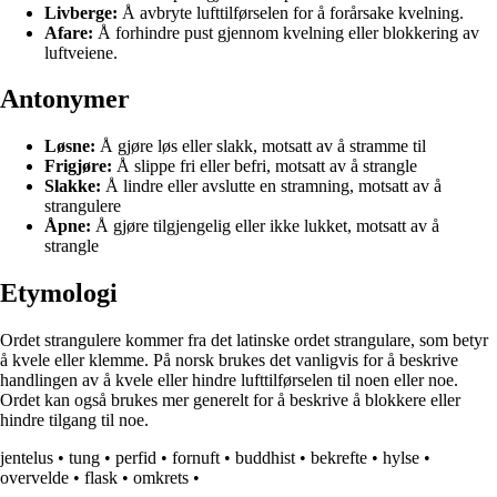
Livberge:
Å avbryte lufttilførselen for å forårsake kvelning.
Afare:
Å forhindre pust gjennom kvelning eller blokkering av
luftveiene.
Antonymer
Løsne:
Å gjøre løs eller slakk, motsatt av å stramme til
Frigjøre:
Å slippe fri eller befri, motsatt av å strangle
Slakke:
Å lindre eller avslutte en stramning, motsatt av å
strangulere
Åpne:
Å gjøre tilgjengelig eller ikke lukket, motsatt av å
strangle
Etymologi
Ordet strangulere kommer fra det latinske ordet strangulare, som betyr
å kvele eller klemme. På norsk brukes det vanligvis for å beskrive
handlingen av å kvele eller hindre lufttilførselen til noen eller noe.
Ordet kan også brukes mer generelt for å beskrive å blokkere eller
hindre tilgang til noe.
jentelus
•
tung
•
perfid
•
fornuft
•
buddhist
•
bekrefte
•
hylse
•
overvelde
•
flask
•
omkrets
•