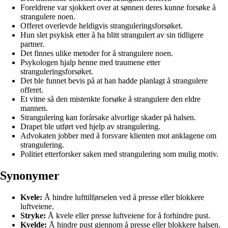
Foreldrene var sjokkert over at sønnen deres kunne forsøke å
strangulere noen.
Offeret overlevde heldigvis stranguleringsforsøket.
Hun slet psykisk etter å ha blitt strangulert av sin tidligere
partner.
Det finnes ulike metoder for å strangulere noen.
Psykologen hjalp henne med traumene etter
stranguleringsforsøket.
Det ble funnet bevis på at han hadde planlagt å strangulere
offeret.
Et vitne så den mistenkte forsøke å strangulere den eldre
mannen.
Strangulering kan forårsake alvorlige skader på halsen.
Drapet ble utført ved hjelp av strangulering.
Advokaten jobber med å forsvare klienten mot anklagene om
strangulering.
Politiet etterforsker saken med strangulering som mulig motiv.
Synonymer
Kvele:
Å hindre lufttilførselen ved å presse eller blokkere
luftveiene.
Stryke:
Å kvele eller presse luftveiene for å forhindre pust.
Kvelde:
Å hindre pust gjennom å presse eller blokkere halsen.