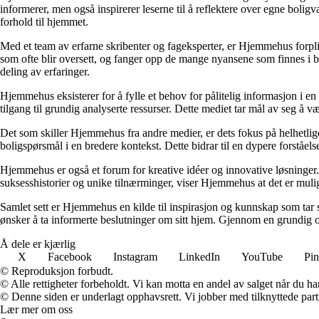
informerer, men også inspirerer leserne til å reflektere over egne bolig
forhold til hjemmet.
Med et team av erfarne skribenter og fageksperter, er Hjemmehus forplik
som ofte blir oversett, og fanger opp de mange nyansene som finnes i b
deling av erfaringer.
Hjemmehus eksisterer for å fylle et behov for pålitelig informasjon i en
tilgang til grundig analyserte ressurser. Dette mediet tar mål av seg å v
Det som skiller Hjemmehus fra andre medier, er dets fokus på helhetlig
boligspørsmål i en bredere kontekst. Dette bidrar til en dypere forståel
Hjemmehus er også et forum for kreative idéer og innovative løsninger. 
suksesshistorier og unike tilnærminger, viser Hjemmehus at det er mulig
Samlet sett er Hjemmehus en kilde til inspirasjon og kunnskap som tar s
ønsker å ta informerte beslutninger om sitt hjem. Gjennom en grundig o
Å dele er kjærlig
X
Facebook
Instagram
LinkedIn
YouTube
Pin
© Reproduksjon forbudt.
© Alle rettigheter forbeholdt. Vi kan motta en andel av salget når du h
© Denne siden er underlagt opphavsrett. Vi jobber med tilknyttede partne
Lær mer om oss