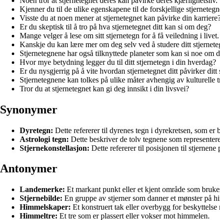
Noen tror at stjernetegnet deres kan påvirke deres kjærlighetsliv.
Kjenner du til de ulike egenskapene til de forskjellige stjerneteg
Visste du at noen mener at stjernetegnet kan påvirke din karriere
Er du skeptisk til å tro på hva stjernetegnet ditt kan si om deg?
Mange velger å lese om sitt stjernetegn for å få veiledning i livet.
Kanskje du kan lære mer om deg selv ved å studere ditt stjerne
Stjernetegnene har også tilknyttede planeter som kan si noe om 
Hvor mye betydning legger du til ditt stjernetegn i din hverdag?
Er du nysgjerrig på å vite hvordan stjernetegnet ditt påvirker ditt 
Stjernetegnene kan tolkes på ulike måter avhengig av kulturelle t
Tror du at stjernetegnet kan gi deg innsikt i din livsvei?​
Synonymer
Dyretegn:
Dette refererer til dyrenes tegn i dyrekretsen, som er
Astrologi tegn:
Dette beskriver de tolv tegnene som representere
Stjernekonstellasjon:
Dette refererer til posisjonen til stjernen
Antonymer
Landemerke:
Et markant punkt eller et kjent område som bruke
Stjernebilde:
En gruppe av stjerner som danner et mønster på h
Himmelskaper:
Et konstruert tak eller overbygg for beskyttelse
Himmeltre:
Et tre som er plassert eller vokser mot himmelen.