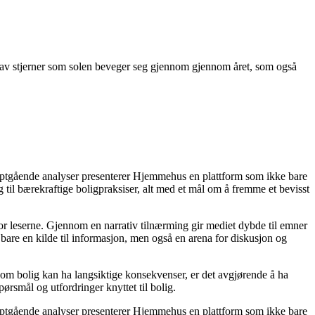
ne av stjerner som solen beveger seg gjennom gjennom året, som også
dyptgående analyser presenterer Hjemmehus en plattform som ikke bare
g til bærekraftige boligpraksiser, alt med et mål om å fremme et bevisst
for leserne. Gjennom en narrativ tilnærming gir mediet dybde til emner
bare en kilde til informasjon, men også en arena for diskusjon og
r om bolig kan ha langsiktige konsekvenser, er det avgjørende å ha
ørsmål og utfordringer knyttet til bolig.
dyptgående analyser presenterer Hjemmehus en plattform som ikke bare