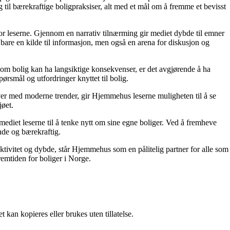
g til bærekraftige boligpraksiser, alt med et mål om å fremme et bevisst
for leserne. Gjennom en narrativ tilnærming gir mediet dybde til emner
bare en kilde til informasjon, men også en arena for diskusjon og
r om bolig kan ha langsiktige konsekvenser, er det avgjørende å ha
ørsmål og utfordringer knyttet til bolig.
ver med moderne trender, gir Hjemmehus leserne muligheten til å se
jøet.
ediet leserne til å tenke nytt om sine egne boliger. Ved å fremheve
nde og bærekraftig.
ektivitet og dybde, står Hjemmehus som en pålitelig partner for alle som
remtiden for boliger i Norge.
 kan kopieres eller brukes uten tillatelse.