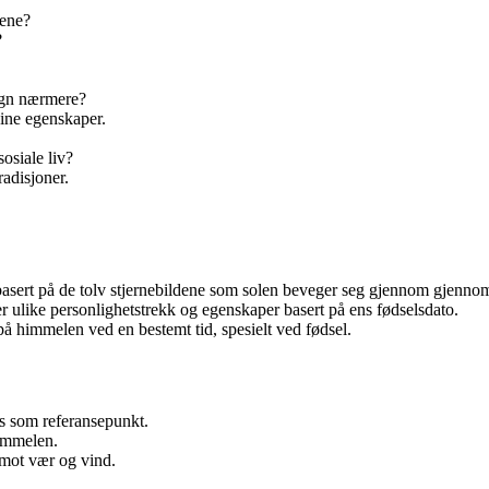
nene?
?
tegn nærmere?
dine egenskaper.
sosiale liv?
radisjoner.
 basert på de tolv stjernebildene som solen beveger seg gjennom gjennom
r ulike personlighetstrekk og egenskaper basert på ens fødselsdato.
e på himmelen ved en bestemt tid, spesielt ved fødsel.
s som referansepunkt.
immelen.
 mot vær og vind.