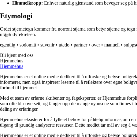
Himmelkropp:
Enhver naturlig gjenstand som beveger seg på h
Etymologi
Ordet stjernetegn kommer fra norrønt stjarna som betyr stjerne og tegn
utgjør dyrekretsen.
egentlig
•
sodomitt
•
suvenir
•
utedo
•
partner
•
over
•
manuell
•
snipps
Bli kjent med oss
Hjemmehus
Hjemmehus
Hjemmehus er et online medie dedikert til å utforske og belyse boligr
informerer, men også inspirerer leserne til å reflektere over egne bolig
forhold til hjemmet.
Med et team av erfarne skribenter og fageksperter, er Hjemmehus forplik
som ofte blir oversett, og fanger opp de mange nyansene som finnes i b
deling av erfaringer.
Hjemmehus eksisterer for å fylle et behov for pålitelig informasjon i en
tilgang til grundig analyserte ressurser. Dette mediet tar mål av seg å v
Hjemmehus er et online medie dedikert til å utforske og belyse boligr