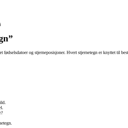
i
egn”
tet fødselsdatoer og stjerneposisjoner. Hvert stjernetegn er knyttet til 
ild.
l.
r?
netegn.