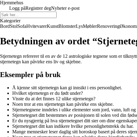
Hjemmehus
Logg på
Registrer deg
Nyheter e-post
Kategorier
Bord
Stol
Sofa
Hvitevarer
Kunst
Blomster
Lys
Møbler
Renovering
Økonom
Betydningen av ordet “Stjernet
Stjernetegn refererer til en av de 12 astrologiske tegnene som er tilknyt
stjernetegn kan påvirke ens liv og skjebne.
Eksempler på bruk
Å kjenne sitt stjernetegn kan gi innsikt i ens personlighet.
Hvilket stjernetegn er du født under?
Visste du at det finnes 12 ulike stjernetegn?
Noen tror at ens stjernetegn kan påvirke ens skjebne.
Stjernetegnene inndeles i ulike elementer som jord, vann, luft og 
Stjernetegnet ditt bestemmes av posisjonen til solen ved din fødse
Er du nysgjerrig på hva stjernetegnet ditt sier om dine egenskape
Stjernetegnet ditt kan indikere hvilke personlighetstrekk du har.
Mange mennesker leser daglig sitt horoskop basert på deres stjer