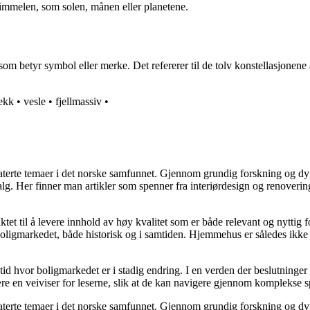
immelen, som solen, månen eller planetene.
 som betyr symbol eller merke. Det refererer til de tolv konstellasjone
ekk
•
vesle
•
fjellmassiv
•
elaterte temaer i det norske samfunnet. Gjennom grundig forskning og 
valg. Her finner man artikler som spenner fra interiørdesign og renoverin
tet til å levere innhold av høy kvalitet som er både relevant og nyttig 
oligmarkedet, både historisk og i samtiden. Hjemmehus er således ikke 
 tid hvor boligmarkedet er i stadig endring. I en verden der beslutninge
ære en veiviser for leserne, slik at de kan navigere gjennom komplekse sp
elaterte temaer i det norske samfunnet. Gjennom grundig forskning og 