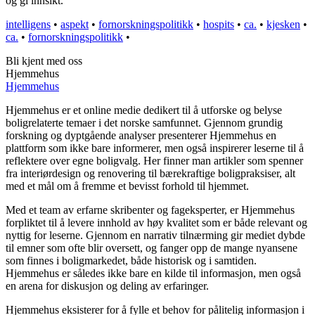
og gi innsikt.
intelligens
•
aspekt
•
fornorskningspolitikk
•
hospits
•
ca.
•
kjesken
•
ca.
•
fornorskningspolitikk
•
Bli kjent med oss
Hjemmehus
Hjemmehus
Hjemmehus er et online medie dedikert til å utforske og belyse
boligrelaterte temaer i det norske samfunnet. Gjennom grundig
forskning og dyptgående analyser presenterer Hjemmehus en
plattform som ikke bare informerer, men også inspirerer leserne til å
reflektere over egne boligvalg. Her finner man artikler som spenner
fra interiørdesign og renovering til bærekraftige boligpraksiser, alt
med et mål om å fremme et bevisst forhold til hjemmet.
Med et team av erfarne skribenter og fageksperter, er Hjemmehus
forpliktet til å levere innhold av høy kvalitet som er både relevant og
nyttig for leserne. Gjennom en narrativ tilnærming gir mediet dybde
til emner som ofte blir oversett, og fanger opp de mange nyansene
som finnes i boligmarkedet, både historisk og i samtiden.
Hjemmehus er således ikke bare en kilde til informasjon, men også
en arena for diskusjon og deling av erfaringer.
Hjemmehus eksisterer for å fylle et behov for pålitelig informasjon i