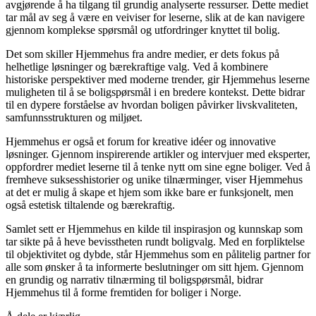
avgjørende å ha tilgang til grundig analyserte ressurser. Dette mediet
tar mål av seg å være en veiviser for leserne, slik at de kan navigere
gjennom komplekse spørsmål og utfordringer knyttet til bolig.
Det som skiller Hjemmehus fra andre medier, er dets fokus på
helhetlige løsninger og bærekraftige valg. Ved å kombinere
historiske perspektiver med moderne trender, gir Hjemmehus leserne
muligheten til å se boligspørsmål i en bredere kontekst. Dette bidrar
til en dypere forståelse av hvordan boligen påvirker livskvaliteten,
samfunnsstrukturen og miljøet.
Hjemmehus er også et forum for kreative idéer og innovative
løsninger. Gjennom inspirerende artikler og intervjuer med eksperter,
oppfordrer mediet leserne til å tenke nytt om sine egne boliger. Ved å
fremheve suksesshistorier og unike tilnærminger, viser Hjemmehus
at det er mulig å skape et hjem som ikke bare er funksjonelt, men
også estetisk tiltalende og bærekraftig.
Samlet sett er Hjemmehus en kilde til inspirasjon og kunnskap som
tar sikte på å heve bevisstheten rundt boligvalg. Med en forpliktelse
til objektivitet og dybde, står Hjemmehus som en pålitelig partner for
alle som ønsker å ta informerte beslutninger om sitt hjem. Gjennom
en grundig og narrativ tilnærming til boligspørsmål, bidrar
Hjemmehus til å forme fremtiden for boliger i Norge.