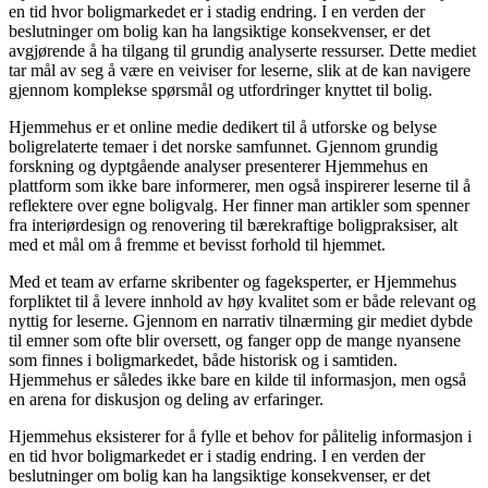
en tid hvor boligmarkedet er i stadig endring. I en verden der
beslutninger om bolig kan ha langsiktige konsekvenser, er det
avgjørende å ha tilgang til grundig analyserte ressurser. Dette mediet
tar mål av seg å være en veiviser for leserne, slik at de kan navigere
gjennom komplekse spørsmål og utfordringer knyttet til bolig.
Hjemmehus er et online medie dedikert til å utforske og belyse
boligrelaterte temaer i det norske samfunnet. Gjennom grundig
forskning og dyptgående analyser presenterer Hjemmehus en
plattform som ikke bare informerer, men også inspirerer leserne til å
reflektere over egne boligvalg. Her finner man artikler som spenner
fra interiørdesign og renovering til bærekraftige boligpraksiser, alt
med et mål om å fremme et bevisst forhold til hjemmet.
Med et team av erfarne skribenter og fageksperter, er Hjemmehus
forpliktet til å levere innhold av høy kvalitet som er både relevant og
nyttig for leserne. Gjennom en narrativ tilnærming gir mediet dybde
til emner som ofte blir oversett, og fanger opp de mange nyansene
som finnes i boligmarkedet, både historisk og i samtiden.
Hjemmehus er således ikke bare en kilde til informasjon, men også
en arena for diskusjon og deling av erfaringer.
Hjemmehus eksisterer for å fylle et behov for pålitelig informasjon i
en tid hvor boligmarkedet er i stadig endring. I en verden der
beslutninger om bolig kan ha langsiktige konsekvenser, er det