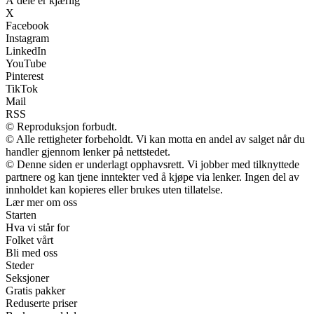
Å dele er kjærlig
X
Facebook
Instagram
LinkedIn
YouTube
Pinterest
TikTok
Mail
RSS
© Reproduksjon forbudt.
© Alle rettigheter forbeholdt. Vi kan motta en andel av salget når du
handler gjennom lenker på nettstedet.
© Denne siden er underlagt opphavsrett. Vi jobber med tilknyttede
partnere og kan tjene inntekter ved å kjøpe via lenker. Ingen del av
innholdet kan kopieres eller brukes uten tillatelse.
Lær mer om oss
Starten
Hva vi står for
Folket vårt
Bli med oss
Steder
Seksjoner
Gratis pakker
Reduserte priser