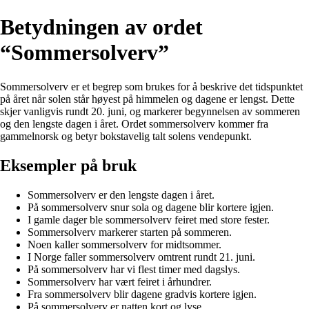
Betydningen av ordet
“Sommersolverv”
Sommersolverv er et begrep som brukes for å beskrive det tidspunktet
på året når solen står høyest på himmelen og dagene er lengst. Dette
skjer vanligvis rundt 20. juni, og markerer begynnelsen av sommeren
og den lengste dagen i året. Ordet sommersolverv kommer fra
gammelnorsk og betyr bokstavelig talt solens vendepunkt.
Eksempler på bruk
Sommersolverv er den lengste dagen i året.
På sommersolverv snur sola og dagene blir kortere igjen.
I gamle dager ble sommersolverv feiret med store fester.
Sommersolverv markerer starten på sommeren.
Noen kaller sommersolverv for midtsommer.
I Norge faller sommersolverv omtrent rundt 21. juni.
På sommersolverv har vi flest timer med dagslys.
Sommersolverv har vært feiret i århundrer.
Fra sommersolverv blir dagene gradvis kortere igjen.
På sommersolverv er natten kort og lyse.