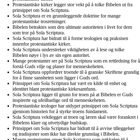
Protestantiske kirker legger stor vekt på å tolke Bibelen ut fra
prinsippet om Sola Scriptura.
Sola Scriptura er en grunnleggende doktrine for mange
protestantiske trosretninger.
Bibelen betraktes som den ultimate autoriteten i livet for dem
som tror på Sola Scriptura.
Sola Scriptura har bidratt til å forme teologien og praksisen
innenfor protestantiske kirker.
Sola Scriptura understreker viktigheten av å lese og tolke
Bibelen nøye i lys av sin egen autoritet.
Mange protestanter ser på Sola Scriptura som en rettledning for å
forstå Guds vilje og planer for menneskeheten.
Sola Scriptura oppfordrer troende til å granske Skriftene grundig
for å finne sannheten som ligger i Guds ord.
Prinsippet om Sola Scriptura har vært en kilde til enhet og
identitet blant protestantiske kirkesamfunn.
Sola Scriptura ligger til grunn for troen på at Bibelen er Guds
inspirerte og ufeilbarlige ord til menneskeheten.
Protestantiske teologer har utdypet prinsippet om Sola Scriptura
gjennom historien for å styrke troens fundament.
Sola Scriptura vektlegger at troen og læren skal være forankret i
Bibelens klare og utvetydige budskap.
Prinsippet om Sola Scriptura har bidratt til å avvise tilleggelser
og tradisjoner som ikke har direkte grunnlag i Bibelen.
Mange protestanter anser Sola Scriptura som nøkkelen til å