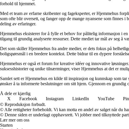
forhold til hjemmet.
Med et team av erfarne skribenter og fageksperter, er Hjemmehus forplik
som ofte blir oversett, og fanger opp de mange nyansene som finnes i b
deling av erfaringer.
Hjemmehus eksisterer for å fylle et behov for pålitelig informasjon i en
tilgang til grundig analyserte ressurser. Dette mediet tar mål av seg å v
Det som skiller Hjemmehus fra andre medier, er dets fokus på helhetlig
boligspørsmål i en bredere kontekst. Dette bidrar til en dypere forståel
Hjemmehus er også et forum for kreative idéer og innovative løsninger. 
suksesshistorier og unike tilnærminger, viser Hjemmehus at det er mulig
Samlet sett er Hjemmehus en kilde til inspirasjon og kunnskap som tar s
ønsker å ta informerte beslutninger om sitt hjem. Gjennom en grundig o
Å dele er kjærlig
X
Facebook
Instagram
LinkedIn
YouTube
Pin
© Reproduksjon forbudt.
© Alle rettigheter forbeholdt. Vi kan motta en andel av salget når du h
© Denne siden er underlagt opphavsrett. Vi jobber med tilknyttede partne
Lær mer om oss
Starten