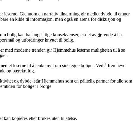
for leserne. Gjennom en narrativ tilnærming gir mediet dybde til emner
bare en kilde til informasjon, men også en arena for diskusjon og
r om bolig kan ha langsiktige konsekvenser, er det avgjørende å ha
ørsmål og utfordringer knyttet til bolig.
ver med moderne trender, gir Hjemmehus leserne muligheten til å se
jøet.
ediet leserne til å tenke nytt om sine egne boliger. Ved å fremheve
nde og bærekraftig.
ektivitet og dybde, står Hjemmehus som en pålitelig partner for alle som
remtiden for boliger i Norge.
 kan kopieres eller brukes uten tillatelse.