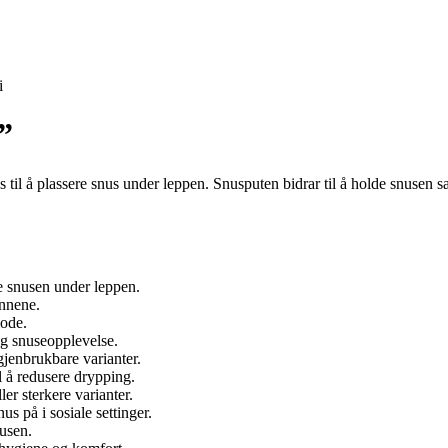
i
”
 til å plassere snus under leppen. Snusputen bidrar til å holde snusen sa
re snusen under leppen.
ennene.
iode.
g snuseopplevelse.
gjenbrukbare varianter.
l å redusere drypping.
er sterkere varianter.
s på i sosiale settinger.
usen.