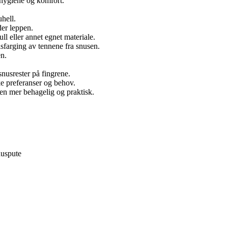
e hygiene og komfort.
hell.
der leppen.
l eller annet egnet materiale.
sfarging av tennene fra snusen.
n.
nusrester på fingrene.
ke preferanser og behov.
sen mer behagelig og praktisk.
uspute