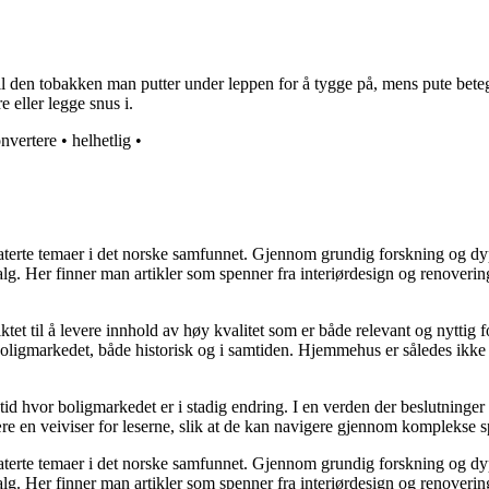
til den tobakken man putter under leppen for å tygge på, mens pute bet
e eller legge snus i.
nvertere
•
helhetlig
•
elaterte temaer i det norske samfunnet. Gjennom grundig forskning og 
valg. Her finner man artikler som spenner fra interiørdesign og renoverin
tet til å levere innhold av høy kvalitet som er både relevant og nyttig 
oligmarkedet, både historisk og i samtiden. Hjemmehus er således ikke 
 tid hvor boligmarkedet er i stadig endring. I en verden der beslutninge
ære en veiviser for leserne, slik at de kan navigere gjennom komplekse sp
elaterte temaer i det norske samfunnet. Gjennom grundig forskning og 
valg. Her finner man artikler som spenner fra interiørdesign og renoverin