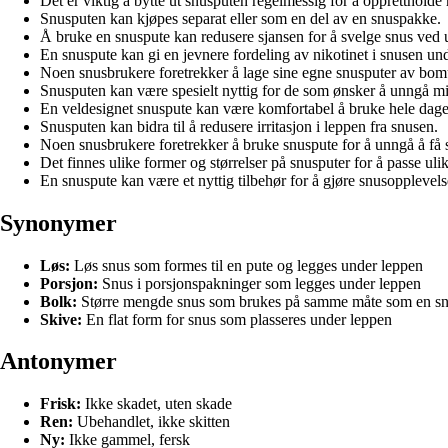
Det er viktig å bytte ut snusputen regelmessig for å oppretthold
Snusputen kan kjøpes separat eller som en del av en snuspakke.
Å bruke en snuspute kan redusere sjansen for å svelge snus ved u
En snuspute kan gi en jevnere fordeling av nikotinet i snusen un
Noen snusbrukere foretrekker å lage sine egne snusputer av bomul
Snusputen kan være spesielt nyttig for de som ønsker å unngå mi
En veldesignet snuspute kan være komfortabel å bruke hele dage
Snusputen kan bidra til å redusere irritasjon i leppen fra snusen.
Noen snusbrukere foretrekker å bruke snuspute for å unngå å få s
Det finnes ulike former og størrelser på snusputer for å passe uli
En snuspute kan være et nyttig tilbehør for å gjøre snusopplevel
Synonymer
Løs:
Løs snus som formes til en pute og legges under leppen
Porsjon:
Snus i porsjonspakninger som legges under leppen
Bolk:
Større mengde snus som brukes på samme måte som en sn
Skive:
En flat form for snus som plasseres under leppen
Antonymer
Frisk:
Ikke skadet, uten skade
Ren:
Ubehandlet, ikke skitten
Ny:
Ikke gammel, fersk