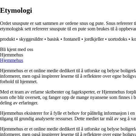
Etymologi
Ordet snuspute er satt sammen av ordene snus og pute. Snus refererer 
etymologisk sett refererer snuspute til en pute som brukes til å oppbevar
produkt
•
skyggesildre
•
basisk
•
fontanell
•
jordkjeller
•
uortodoks
•
ko
Bli kjent med oss
Hjemmehus
Hjemmehus
Hjemmehus er et online medie dedikert til å utforske og belyse boligr
informerer, men også inspirerer leserne til å reflektere over egne bolig
forhold til hjemmet.
Med et team av erfarne skribenter og fageksperter, er Hjemmehus forplik
som ofte blir oversett, og fanger opp de mange nyansene som finnes i b
deling av erfaringer.
Hjemmehus eksisterer for å fylle et behov for pålitelig informasjon i en
tilgang til grundig analyserte ressurser. Dette mediet tar mål av seg å v
Hjemmehus er et online medie dedikert til å utforske og belyse boligr
informerer, men også inspirerer leserne til å reflektere over egne bolig