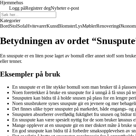
Hjemmehus
Logg på
Registrer deg
Nyheter e-post
Kategorier
Bord
Stol
Sofa
Hvitevarer
Kunst
Blomster
Lys
Møbler
Renovering
Økonom
Betydningen av ordet “Snuspute
En snuspute er en liten pose laget av bomull eller annet stoff som brukes
eller tenner.
Eksempler på bruk
En snuspute er et lite stykke bomull som man bruker til å plasse
Noen foretrekker å bruke en snuspute for å unngå å få snus på t
Snusputen kan bidra til å holde snusen på plass for en lengre per
Noen snusbrukere synes snuspute gir en jevnere og mer behageli
Det finnes ulike typer snusputer på markedet, både engangs- og 
Snusputen absorberer overflødig fuktighet fra snusen og bidrar ti
En snuspute kan være spesielt nyttig for de som bruker løssnus ell
Mange opplever at en snuspute gir en mer diskret måte å bruke snu
En god snuspute kan bidra til å forbedre smaksopplevelsen av sn