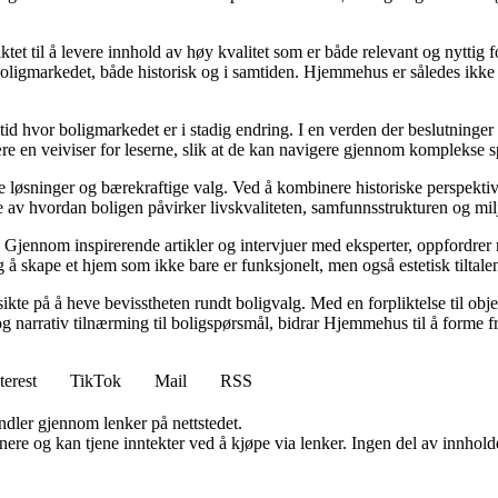
tet til å levere innhold av høy kvalitet som er både relevant og nyttig 
oligmarkedet, både historisk og i samtiden. Hjemmehus er således ikke 
 tid hvor boligmarkedet er i stadig endring. I en verden der beslutninge
ære en veiviser for leserne, slik at de kan navigere gjennom komplekse sp
e løsninger og bærekraftige valg. Ved å kombinere historiske perspekti
se av hvordan boligen påvirker livskvaliteten, samfunnsstrukturen og mil
Gjennom inspirerende artikler og intervjuer med eksperter, oppfordrer m
 å skape et hjem som ikke bare er funksjonelt, men også estetisk tiltale
ikte på å heve bevisstheten rundt boligvalg. Med en forpliktelse til obj
g narrativ tilnærming til boligspørsmål, bidrar Hjemmehus til å forme f
terest
TikTok
Mail
RSS
andler gjennom lenker på nettstedet.
re og kan tjene inntekter ved å kjøpe via lenker. Ingen del av innholdet