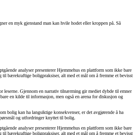
egner en myk gjenstand man kan hvile hodet eller kroppen på. Så
dyptgående analyser presenterer Hjemmehus en plattform som ikke bare
g til bærekraftige boligpraksiser, alt med et mål om å fremme et bevisst
for leserne. Gjennom en narrativ tilnærming gir mediet dybde til emner
bare en kilde til informasjon, men også en arena for diskusjon og
r om bolig kan ha langsiktige konsekvenser, er det avgjørende å ha
ørsmål og utfordringer knyttet til bolig.
dyptgående analyser presenterer Hjemmehus en plattform som ikke bare
g til bærekraftige boligpraksiser, alt med et mål om å fremme et bevisst