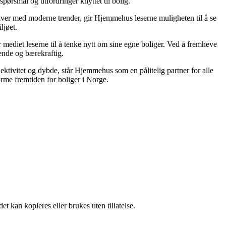
spørsmål og utfordringer knyttet til bolig.
tiver med moderne trender, gir Hjemmehus leserne muligheten til å se
ljøet.
 mediet leserne til å tenke nytt om sine egne boliger. Ved å fremheve
lende og bærekraftig.
jektivitet og dybde, står Hjemmehus som en pålitelig partner for alle
rme fremtiden for boliger i Norge.
t kan kopieres eller brukes uten tillatelse.