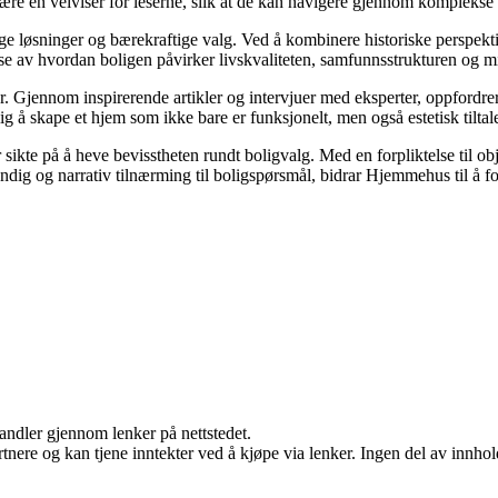
 være en veiviser for leserne, slik at de kan navigere gjennom komplekse 
ige løsninger og bærekraftige valg. Ved å kombinere historiske perspek
lse av hvordan boligen påvirker livskvaliteten, samfunnsstrukturen og mi
. Gjennom inspirerende artikler og intervjuer med eksperter, oppfordrer
g å skape et hjem som ikke bare er funksjonelt, men også estetisk tilta
sikte på å heve bevisstheten rundt boligvalg. Med en forpliktelse til ob
dig og narrativ tilnærming til boligspørsmål, bidrar Hjemmehus til å fo
handler gjennom lenker på nettstedet.
ere og kan tjene inntekter ved å kjøpe via lenker. Ingen del av innholde