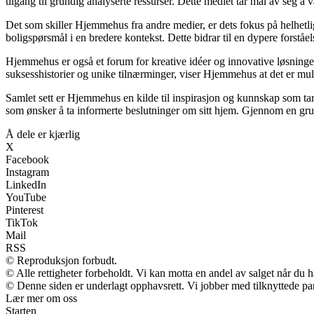
tilgang til grundig analyserte ressurser. Dette mediet tar mål av seg å
Det som skiller Hjemmehus fra andre medier, er dets fokus på helhetl
boligspørsmål i en bredere kontekst. Dette bidrar til en dypere forståe
Hjemmehus er også et forum for kreative idéer og innovative løsninger
suksesshistorier og unike tilnærminger, viser Hjemmehus at det er muli
Samlet sett er Hjemmehus en kilde til inspirasjon og kunnskap som tar 
som ønsker å ta informerte beslutninger om sitt hjem. Gjennom en grun
Å dele er kjærlig
X
Facebook
Instagram
LinkedIn
YouTube
Pinterest
TikTok
Mail
RSS
© Reproduksjon forbudt.
© Alle rettigheter forbeholdt. Vi kan motta en andel av salget når du 
© Denne siden er underlagt opphavsrett. Vi jobber med tilknyttede partn
Lær mer om oss
Starten