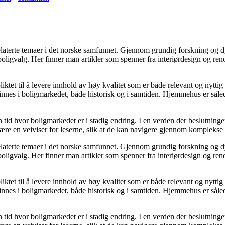
grelaterte temaer i det norske samfunnet. Gjennom grundig forskning og
 boligvalg. Her finner man artikler som spenner fra interiørdesign og re
ktet til å levere innhold av høy kvalitet som er både relevant og nyttig
nnes i boligmarkedet, både historisk og i samtiden. Hjemmehus er sålede
en tid hvor boligmarkedet er i stadig endring. I en verden der beslutnin
 være en veiviser for leserne, slik at de kan navigere gjennom komplekse 
grelaterte temaer i det norske samfunnet. Gjennom grundig forskning og
 boligvalg. Her finner man artikler som spenner fra interiørdesign og re
ktet til å levere innhold av høy kvalitet som er både relevant og nyttig
nnes i boligmarkedet, både historisk og i samtiden. Hjemmehus er sålede
en tid hvor boligmarkedet er i stadig endring. I en verden der beslutnin