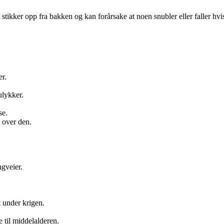
m stikker opp fra bakken og kan forårsake at noen snubler eller faller hvi
er.
ulykker.
se.
t over den.
ngveier.
 under krigen.
 til middelalderen.