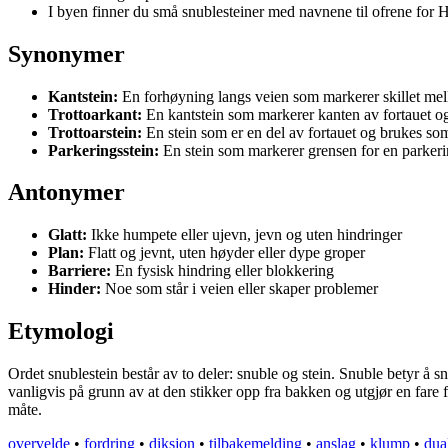
I byen finner du små snublesteiner med navnene til ofrene for 
Synonymer
Kantstein:
En forhøyning langs veien som markerer skillet mel
Trottoarkant:
En kantstein som markerer kanten av fortauet o
Trottoarstein:
En stein som er en del av fortauet og brukes s
Parkeringsstein:
En stein som markerer grensen for en parkeri
Antonymer
Glatt:
Ikke humpete eller ujevn, jevn og uten hindringer
Plan:
Flatt og jevnt, uten høyder eller dype groper
Barriere:
En fysisk hindring eller blokkering
Hinder:
Noe som står i veien eller skaper problemer
Etymologi
Ordet snublestein består av to deler: snuble og stein. Snuble betyr å sn
vanligvis på grunn av at den stikker opp fra bakken og utgjør en fare fo
måte.
overvelde
•
fordring
•
diksjon
•
tilbakemelding
•
anslag
•
klump
•
dual