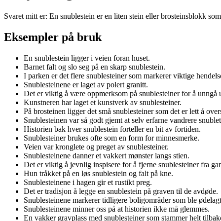
Svaret mitt er: En snublestein er en liten stein eller brosteinsblokk so
Eksempler på bruk
En snublestein ligger i veien foran huset.
Barnet falt og slo seg på en skarp snublestein.
I parken er det flere snublesteiner som markerer viktige hendels
Snublesteinene er laget av polert granitt.
Det er viktig å være oppmerksom på snublesteiner for å unngå 
Kunstneren har laget et kunstverk av snublesteiner.
På brosteinen ligger det små snublesteiner som det er lett å over
Snublesteinen var så godt gjemt at selv erfarne vandrere snuble
Historien bak hver snublestein forteller en bit av fortiden.
Snublesteiner brukes ofte som en form for minnesmerke.
Veien var kronglete og preget av snublesteiner.
Snublesteinene danner et vakkert mønster langs stien.
Det er viktig å jevnlig inspisere for å fjerne snublesteiner fra ga
Hun tråkket på en løs snublestein og falt på kne.
Snublesteinene i hagen gir et rustikt preg.
Det er tradisjon å legge en snublestein på graven til de avdøde.
Snublesteinene markerer tidligere boligområder som ble ødelagt
Snublesteinene minner oss på at historien ikke må glemmes.
En vakker gravplass med snublesteiner som stammer helt tilbake