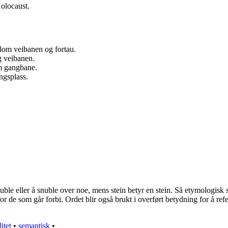
Holocaust.
lom veibanen og fortau.
g veibanen.
om gangbane.
ngsplass.
uble eller å snuble over noe, mens stein betyr en stein. Så etymologisk s
r de som går forbi. Ordet blir også brukt i overført betydning for å refe
itet
•
semantisk
•