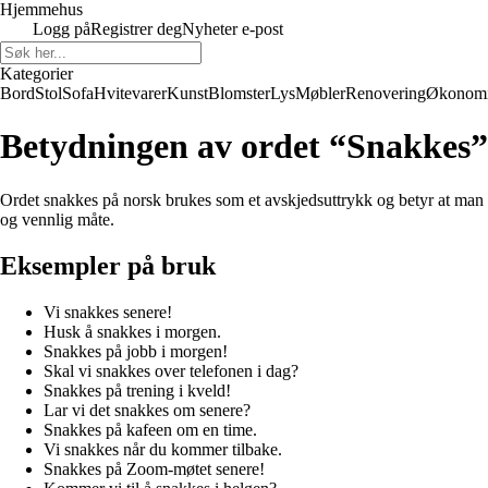
Hjemmehus
Logg på
Registrer deg
Nyheter e-post
Kategorier
Bord
Stol
Sofa
Hvitevarer
Kunst
Blomster
Lys
Møbler
Renovering
Økonom
Betydningen av ordet “Snakkes”
Ordet snakkes på norsk brukes som et avskjedsuttrykk og betyr at man sn
og vennlig måte.
Eksempler på bruk
Vi snakkes senere!
Husk å snakkes i morgen.
Snakkes på jobb i morgen!
Skal vi snakkes over telefonen i dag?
Snakkes på trening i kveld!
Lar vi det snakkes om senere?
Snakkes på kafeen om en time.
Vi snakkes når du kommer tilbake.
Snakkes på Zoom-møtet senere!