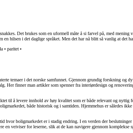
i snakkes. Det brukes som en uformell måte å si farvel på, med mening v
hilsen i det daglige språket. Men det har nå blitt så vanlig at det har 
da
•
paritet
•
elaterte temaer i det norske samfunnet. Gjennom grundig forskning og 
valg. Her finner man artikler som spenner fra interiørdesign og renoverin
tet til å levere innhold av høy kvalitet som er både relevant og nyttig 
oligmarkedet, både historisk og i samtiden. Hjemmehus er således ikke 
 tid hvor boligmarkedet er i stadig endring. I en verden der beslutninge
ære en veiviser for leserne, slik at de kan navigere gjennom komplekse sp