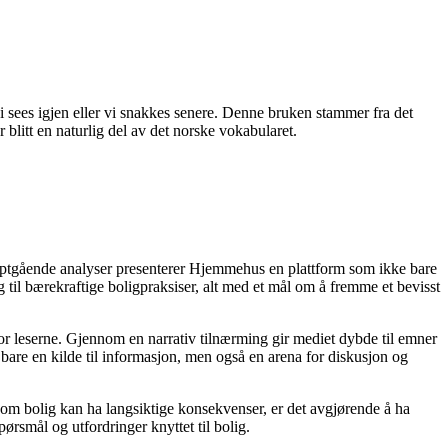
i sees igjen eller vi snakkes senere. Denne bruken stammer fra det
blitt en naturlig del av det norske vokabularet.
dyptgående analyser presenterer Hjemmehus en plattform som ikke bare
g til bærekraftige boligpraksiser, alt med et mål om å fremme et bevisst
for leserne. Gjennom en narrativ tilnærming gir mediet dybde til emner
bare en kilde til informasjon, men også en arena for diskusjon og
r om bolig kan ha langsiktige konsekvenser, er det avgjørende å ha
ørsmål og utfordringer knyttet til bolig.