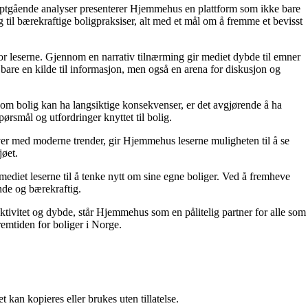
dyptgående analyser presenterer Hjemmehus en plattform som ikke bare
g til bærekraftige boligpraksiser, alt med et mål om å fremme et bevisst
for leserne. Gjennom en narrativ tilnærming gir mediet dybde til emner
bare en kilde til informasjon, men også en arena for diskusjon og
r om bolig kan ha langsiktige konsekvenser, er det avgjørende å ha
ørsmål og utfordringer knyttet til bolig.
ver med moderne trender, gir Hjemmehus leserne muligheten til å se
jøet.
ediet leserne til å tenke nytt om sine egne boliger. Ved å fremheve
nde og bærekraftig.
ektivitet og dybde, står Hjemmehus som en pålitelig partner for alle som
remtiden for boliger i Norge.
 kan kopieres eller brukes uten tillatelse.