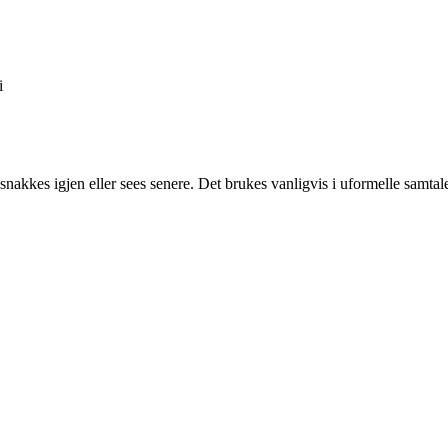
i
akkes igjen eller sees senere. Det brukes vanligvis i uformelle samtaler