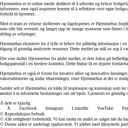
Hjemmehus er et online medie dedikert til å utforske og belyse boligr
informerer, men også inspirerer leserne til å reflektere over egne bolig
forhold til hjemmet.
Med et team av erfarne skribenter og fageksperter, er Hjemmehus forplik
som ofte blir oversett, og fanger opp de mange nyansene som finnes i b
deling av erfaringer.
Hjemmehus eksisterer for å fylle et behov for pålitelig informasjon i en
tilgang til grundig analyserte ressurser. Dette mediet tar mål av seg å v
Det som skiller Hjemmehus fra andre medier, er dets fokus på helhetlig
boligspørsmål i en bredere kontekst. Dette bidrar til en dypere forståel
Hjemmehus er også et forum for kreative idéer og innovative løsninger. 
suksesshistorier og unike tilnærminger, viser Hjemmehus at det er mulig
Samlet sett er Hjemmehus en kilde til inspirasjon og kunnskap som tar s
ønsker å ta informerte beslutninger om sitt hjem. Gjennom en grundig o
Å dele er kjærlig
X
Facebook
Instagram
LinkedIn
YouTube
Pin
© Reproduksjon forbudt.
© Alle rettigheter forbeholdt. Vi kan motta en andel av salget når du h
© Denne siden er underlagt opphavsrett. Vi jobber med tilknyttede partne