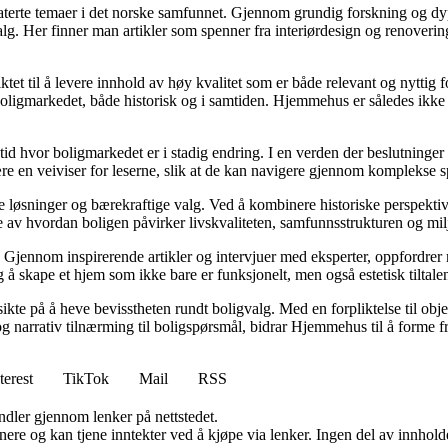
elaterte temaer i det norske samfunnet. Gjennom grundig forskning og 
valg. Her finner man artikler som spenner fra interiørdesign og renoverin
tet til å levere innhold av høy kvalitet som er både relevant og nyttig 
oligmarkedet, både historisk og i samtiden. Hjemmehus er således ikke 
 tid hvor boligmarkedet er i stadig endring. I en verden der beslutninge
ære en veiviser for leserne, slik at de kan navigere gjennom komplekse sp
e løsninger og bærekraftige valg. Ved å kombinere historiske perspekti
se av hvordan boligen påvirker livskvaliteten, samfunnsstrukturen og mil
Gjennom inspirerende artikler og intervjuer med eksperter, oppfordrer m
 å skape et hjem som ikke bare er funksjonelt, men også estetisk tiltale
ikte på å heve bevisstheten rundt boligvalg. Med en forpliktelse til obj
g narrativ tilnærming til boligspørsmål, bidrar Hjemmehus til å forme f
terest
TikTok
Mail
RSS
andler gjennom lenker på nettstedet.
re og kan tjene inntekter ved å kjøpe via lenker. Ingen del av innholdet