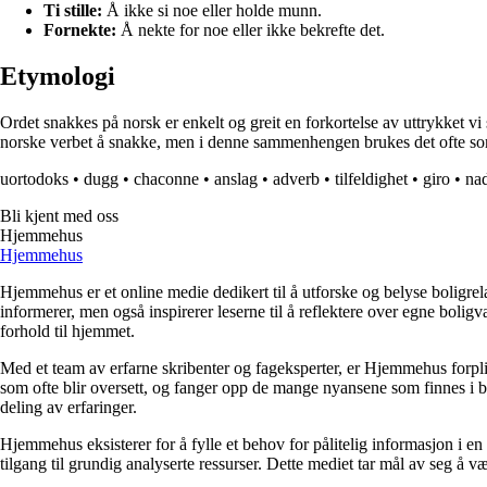
Ti stille:
Å ikke si noe eller holde munn.
Fornekte:
Å nekte for noe eller ikke bekrefte det.
Etymologi
Ordet snakkes på norsk er enkelt og greit en forkortelse av uttrykket v
norske verbet å snakke, men i denne sammenhengen brukes det ofte som en 
uortodoks
•
dugg
•
chaconne
•
anslag
•
adverb
•
tilfeldighet
•
giro
•
na
Bli kjent med oss
Hjemmehus
Hjemmehus
Hjemmehus er et online medie dedikert til å utforske og belyse boligr
informerer, men også inspirerer leserne til å reflektere over egne bolig
forhold til hjemmet.
Med et team av erfarne skribenter og fageksperter, er Hjemmehus forplik
som ofte blir oversett, og fanger opp de mange nyansene som finnes i b
deling av erfaringer.
Hjemmehus eksisterer for å fylle et behov for pålitelig informasjon i en
tilgang til grundig analyserte ressurser. Dette mediet tar mål av seg å v