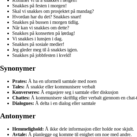
Kommer vi til å snakkes i helgen?
Snakkes på festen i morgen!
Skal vi snakkes om prosjektet på mandag?
Hvordan har du det? Snakkes snart!
Snakkes på bussen i morgen tidlig.
Når kan vi snakkes om dette?
Snakkes på konserten på lørdag!
Vi snakkes i lunsjen i dag.
Snakkes på sosiale medier!
Jeg gleder meg til å snakkes igjen.
Snakkes på jobbfesten i kveld!
Synonymer
Prates:
Å ha en uformell samtale med noen
Tales:
Å snakke eller kommunisere verbalt
Konverseres:
Å engasjere seg i samtale eller diskusjon
Chattes:
Å kommunisere skriftlig eller verbalt gjennom en chat-t
Dialogues:
Å delta i en dialog eller samtale
Antonymer
Hemmelighold:
Å ikke dele informasjon eller holde noe skjult.
Avtale:
Å planlegge og komme til enighet om noe med andre.