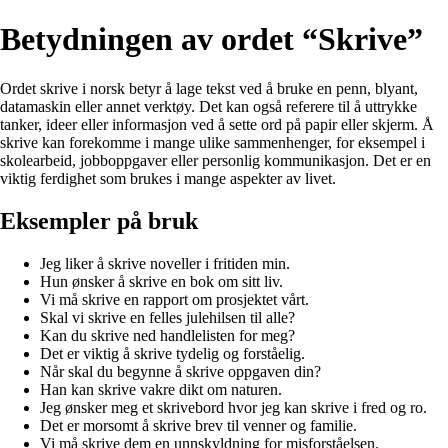
Betydningen av ordet “Skrive”
Ordet skrive i norsk betyr å lage tekst ved å bruke en penn, blyant,
datamaskin eller annet verktøy. Det kan også referere til å uttrykke
tanker, ideer eller informasjon ved å sette ord på papir eller skjerm. Å
skrive kan forekomme i mange ulike sammenhenger, for eksempel i
skolearbeid, jobboppgaver eller personlig kommunikasjon. Det er en
viktig ferdighet som brukes i mange aspekter av livet.
Eksempler på bruk
Jeg liker å skrive noveller i fritiden min.
Hun ønsker å skrive en bok om sitt liv.
Vi må skrive en rapport om prosjektet vårt.
Skal vi skrive en felles julehilsen til alle?
Kan du skrive ned handlelisten for meg?
Det er viktig å skrive tydelig og forståelig.
Når skal du begynne å skrive oppgaven din?
Han kan skrive vakre dikt om naturen.
Jeg ønsker meg et skrivebord hvor jeg kan skrive i fred og ro.
Det er morsomt å skrive brev til venner og familie.
Vi må skrive dem en unnskyldning for misforståelsen.