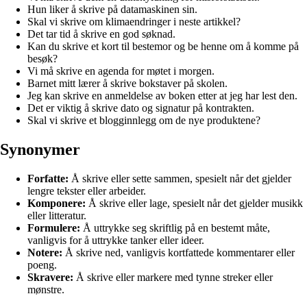
Hun liker å skrive på datamaskinen sin.
Skal vi skrive om klimaendringer i neste artikkel?
Det tar tid å skrive en god søknad.
Kan du skrive et kort til bestemor og be henne om å komme på
besøk?
Vi må skrive en agenda for møtet i morgen.
Barnet mitt lærer å skrive bokstaver på skolen.
Jeg kan skrive en anmeldelse av boken etter at jeg har lest den.
Det er viktig å skrive dato og signatur på kontrakten.
Skal vi skrive et blogginnlegg om de nye produktene?
Synonymer
Forfatte:
Å skrive eller sette sammen, spesielt når det gjelder
lengre tekster eller arbeider.
Komponere:
Å skrive eller lage, spesielt når det gjelder musikk
eller litteratur.
Formulere:
Å uttrykke seg skriftlig på en bestemt måte,
vanligvis for å uttrykke tanker eller ideer.
Notere:
Å skrive ned, vanligvis kortfattede kommentarer eller
poeng.
Skravere:
Å skrive eller markere med tynne streker eller
mønstre.