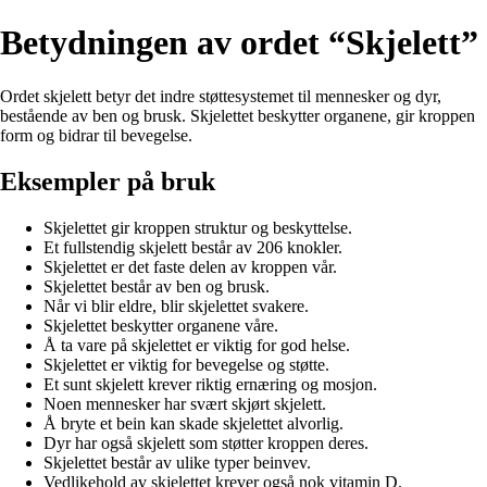
Betydningen av ordet “Skjelett”
Ordet skjelett betyr det indre støttesystemet til mennesker og dyr,
bestående av ben og brusk. Skjelettet beskytter organene, gir kroppen
form og bidrar til bevegelse.
Eksempler på bruk
Skjelettet gir kroppen struktur og beskyttelse.
Et fullstendig skjelett består av 206 knokler.
Skjelettet er det faste delen av kroppen vår.
Skjelettet består av ben og brusk.
Når vi blir eldre, blir skjelettet svakere.
Skjelettet beskytter organene våre.
Å ta vare på skjelettet er viktig for god helse.
Skjelettet er viktig for bevegelse og støtte.
Et sunt skjelett krever riktig ernæring og mosjon.
Noen mennesker har svært skjørt skjelett.
Å bryte et bein kan skade skjelettet alvorlig.
Dyr har også skjelett som støtter kroppen deres.
Skjelettet består av ulike typer beinvev.
Vedlikehold av skjelettet krever også nok vitamin D.