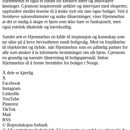
Hjemmehus er også et forum for kreative idéer og innovative
løsninger. Gjennom inspirerende artikler og intervjuer med eksperter,
oppfordrer mediet leserne til å tenke nytt om sine egne boliger. Ved å
fremheve suksesshistorier og unike tilnærminger, viser Hjemmehus
at det er mulig å skape et hjem som ikke bare er funksjonelt, men
også estetisk tiltalende og bærekraftig.
Samlet sett er Hjemmehus en kilde til inspirasjon og kunnskap som
tar sikte på å heve bevisstheten rundt boligvalg. Med en forpliktelse
til objektivitet og dybde, står Hjemmehus som en pålitelig partner for
alle som ønsker å ta informerte beslutninger om sitt hjem. Gjennom
en grundig og narrativ tilnærming til boligspørsmål, bidrar
Hjemmehus til å forme fremtiden for boliger i Norge.
Å dele er kjærlig
X
Facebook
Instagram
LinkedIn
YouTube
Pinterest
TikTok
Mail
RSS
© Reproduksjon forbudt.