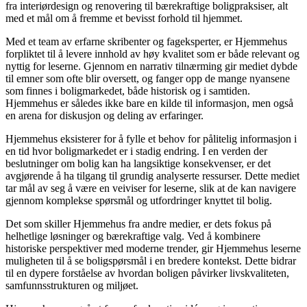
fra interiørdesign og renovering til bærekraftige boligpraksiser, alt
med et mål om å fremme et bevisst forhold til hjemmet.
Med et team av erfarne skribenter og fageksperter, er Hjemmehus
forpliktet til å levere innhold av høy kvalitet som er både relevant og
nyttig for leserne. Gjennom en narrativ tilnærming gir mediet dybde
til emner som ofte blir oversett, og fanger opp de mange nyansene
som finnes i boligmarkedet, både historisk og i samtiden.
Hjemmehus er således ikke bare en kilde til informasjon, men også
en arena for diskusjon og deling av erfaringer.
Hjemmehus eksisterer for å fylle et behov for pålitelig informasjon i
en tid hvor boligmarkedet er i stadig endring. I en verden der
beslutninger om bolig kan ha langsiktige konsekvenser, er det
avgjørende å ha tilgang til grundig analyserte ressurser. Dette mediet
tar mål av seg å være en veiviser for leserne, slik at de kan navigere
gjennom komplekse spørsmål og utfordringer knyttet til bolig.
Det som skiller Hjemmehus fra andre medier, er dets fokus på
helhetlige løsninger og bærekraftige valg. Ved å kombinere
historiske perspektiver med moderne trender, gir Hjemmehus leserne
muligheten til å se boligspørsmål i en bredere kontekst. Dette bidrar
til en dypere forståelse av hvordan boligen påvirker livskvaliteten,
samfunnsstrukturen og miljøet.