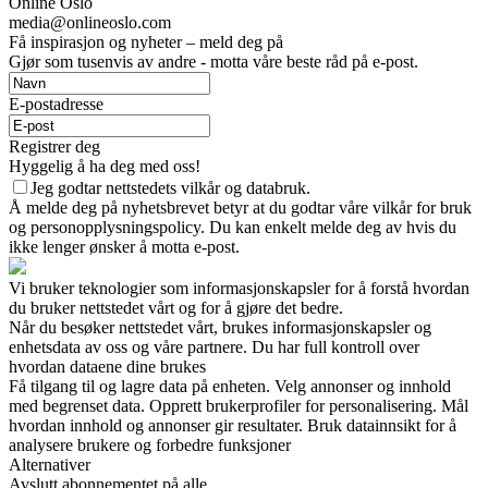
Online Oslo
media@onlineoslo.com
Få inspirasjon og nyheter – meld deg på
Gjør som tusenvis av andre - motta våre beste råd på e-post.
E-postadresse
Registrer deg
Hyggelig å ha deg med oss!
Jeg godtar nettstedets vilkår og databruk.
Å melde deg på nyhetsbrevet betyr at du godtar våre vilkår for bruk
og personopplysningspolicy. Du kan enkelt melde deg av hvis du
ikke lenger ønsker å motta e-post.
Vi bruker teknologier som informasjonskapsler for å forstå hvordan
du bruker nettstedet vårt og for å gjøre det bedre.
Når du besøker nettstedet vårt, brukes informasjonskapsler og
enhetsdata av oss og våre partnere. Du har full kontroll over
hvordan dataene dine brukes
Få tilgang til og lagre data på enheten. Velg annonser og innhold
med begrenset data. Opprett brukerprofiler for personalisering. Mål
hvordan innhold og annonser gir resultater. Bruk datainnsikt for å
analysere brukere og forbedre funksjoner
Alternativer
Avslutt abonnementet på alle