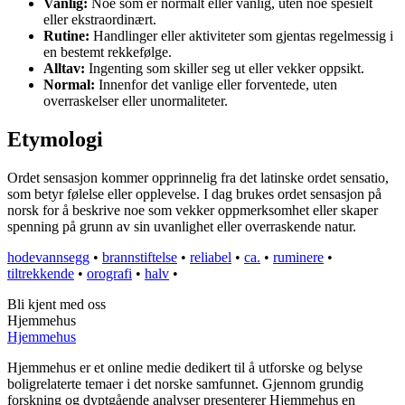
Vanlig:
Noe som er normalt eller vanlig, uten noe spesielt
eller ekstraordinært.
Rutine:
Handlinger eller aktiviteter som gjentas regelmessig i
en bestemt rekkefølge.
Alltav:
Ingenting som skiller seg ut eller vekker oppsikt.
Normal:
Innenfor det vanlige eller forventede, uten
overraskelser eller unormaliteter.
Etymologi
Ordet sensasjon kommer opprinnelig fra det latinske ordet sensatio,
som betyr følelse eller opplevelse. I dag brukes ordet sensasjon på
norsk for å beskrive noe som vekker oppmerksomhet eller skaper
spenning på grunn av sin uvanlighet eller overraskende natur.
hodevannsegg
•
brannstiftelse
•
reliabel
•
ca.
•
ruminere
•
tiltrekkende
•
orografi
•
halv
•
Bli kjent med oss
Hjemmehus
Hjemmehus
Hjemmehus er et online medie dedikert til å utforske og belyse
boligrelaterte temaer i det norske samfunnet. Gjennom grundig
forskning og dyptgående analyser presenterer Hjemmehus en