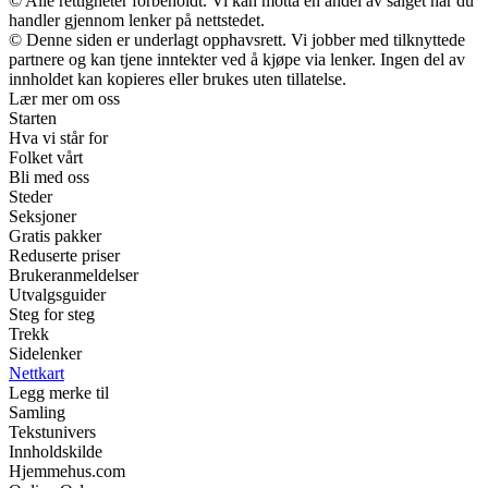
© Alle rettigheter forbeholdt. Vi kan motta en andel av salget når du
handler gjennom lenker på nettstedet.
© Denne siden er underlagt opphavsrett. Vi jobber med tilknyttede
partnere og kan tjene inntekter ved å kjøpe via lenker. Ingen del av
innholdet kan kopieres eller brukes uten tillatelse.
Lær mer om oss
Starten
Hva vi står for
Folket vårt
Bli med oss
Steder
Seksjoner
Gratis pakker
Reduserte priser
Brukeranmeldelser
Utvalgsguider
Steg for steg
Trekk
Sidelenker
Nettkart
Legg merke til
Samling
Tekstunivers
Innholdskilde
Hjemmehus.com