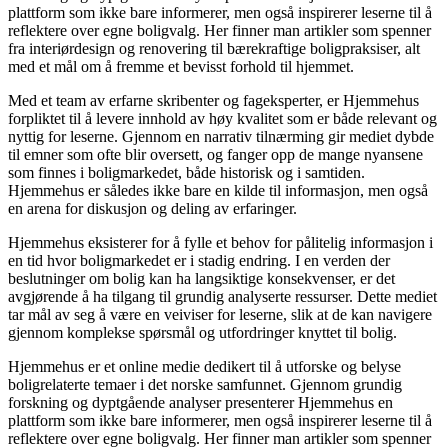
plattform som ikke bare informerer, men også inspirerer leserne til å
reflektere over egne boligvalg. Her finner man artikler som spenner
fra interiørdesign og renovering til bærekraftige boligpraksiser, alt
med et mål om å fremme et bevisst forhold til hjemmet.
Med et team av erfarne skribenter og fageksperter, er Hjemmehus
forpliktet til å levere innhold av høy kvalitet som er både relevant og
nyttig for leserne. Gjennom en narrativ tilnærming gir mediet dybde
til emner som ofte blir oversett, og fanger opp de mange nyansene
som finnes i boligmarkedet, både historisk og i samtiden.
Hjemmehus er således ikke bare en kilde til informasjon, men også
en arena for diskusjon og deling av erfaringer.
Hjemmehus eksisterer for å fylle et behov for pålitelig informasjon i
en tid hvor boligmarkedet er i stadig endring. I en verden der
beslutninger om bolig kan ha langsiktige konsekvenser, er det
avgjørende å ha tilgang til grundig analyserte ressurser. Dette mediet
tar mål av seg å være en veiviser for leserne, slik at de kan navigere
gjennom komplekse spørsmål og utfordringer knyttet til bolig.
Hjemmehus er et online medie dedikert til å utforske og belyse
boligrelaterte temaer i det norske samfunnet. Gjennom grundig
forskning og dyptgående analyser presenterer Hjemmehus en
plattform som ikke bare informerer, men også inspirerer leserne til å
reflektere over egne boligvalg. Her finner man artikler som spenner