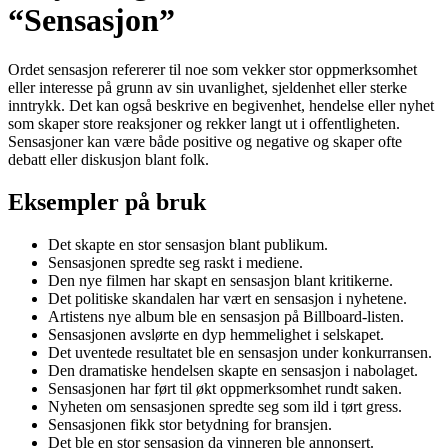
“Sensasjon”
Ordet sensasjon refererer til noe som vekker stor oppmerksomhet
eller interesse på grunn av sin uvanlighet, sjeldenhet eller sterke
inntrykk. Det kan også beskrive en begivenhet, hendelse eller nyhet
som skaper store reaksjoner og rekker langt ut i offentligheten.
Sensasjoner kan være både positive og negative og skaper ofte
debatt eller diskusjon blant folk.
Eksempler på bruk
Det skapte en stor sensasjon blant publikum.
Sensasjonen spredte seg raskt i mediene.
Den nye filmen har skapt en sensasjon blant kritikerne.
Det politiske skandalen har vært en sensasjon i nyhetene.
Artistens nye album ble en sensasjon på Billboard-listen.
Sensasjonen avslørte en dyp hemmelighet i selskapet.
Det uventede resultatet ble en sensasjon under konkurransen.
Den dramatiske hendelsen skapte en sensasjon i nabolaget.
Sensasjonen har ført til økt oppmerksomhet rundt saken.
Nyheten om sensasjonen spredte seg som ild i tørt gress.
Sensasjonen fikk stor betydning for bransjen.
Det ble en stor sensasjon da vinneren ble annonsert.