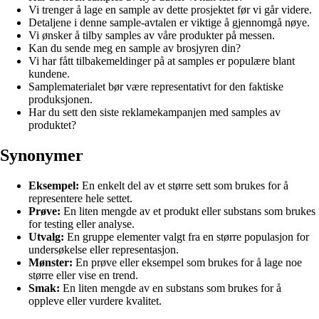
Vi trenger å lage en sample av dette prosjektet før vi går videre.
Detaljene i denne sample-avtalen er viktige å gjennomgå nøye.
Vi ønsker å tilby samples av våre produkter på messen.
Kan du sende meg en sample av brosjyren din?
Vi har fått tilbakemeldinger på at samples er populære blant
kundene.
Samplematerialet bør være representativt for den faktiske
produksjonen.
Har du sett den siste reklamekampanjen med samples av
produktet?
Synonymer
Eksempel:
En enkelt del av et større sett som brukes for å
representere hele settet.
Prøve:
En liten mengde av et produkt eller substans som brukes
for testing eller analyse.
Utvalg:
En gruppe elementer valgt fra en større populasjon for
undersøkelse eller representasjon.
Mønster:
En prøve eller eksempel som brukes for å lage noe
større eller vise en trend.
Smak:
En liten mengde av en substans som brukes for å
oppleve eller vurdere kvalitet.