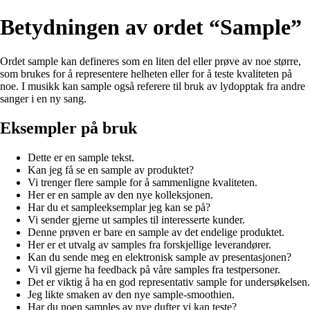
Betydningen av ordet “Sample”
Ordet sample kan defineres som en liten del eller prøve av noe større,
som brukes for å representere helheten eller for å teste kvaliteten på
noe. I musikk kan sample også referere til bruk av lydopptak fra andre
sanger i en ny sang.
Eksempler på bruk
Dette er en sample tekst.
Kan jeg få se en sample av produktet?
Vi trenger flere sample for å sammenligne kvaliteten.
Her er en sample av den nye kolleksjonen.
Har du et sampleeksemplar jeg kan se på?
Vi sender gjerne ut samples til interesserte kunder.
Denne prøven er bare en sample av det endelige produktet.
Her er et utvalg av samples fra forskjellige leverandører.
Kan du sende meg en elektronisk sample av presentasjonen?
Vi vil gjerne ha feedback på våre samples fra testpersoner.
Det er viktig å ha en god representativ sample for undersøkelsen.
Jeg likte smaken av den nye sample-smoothien.
Har du noen samples av nye dufter vi kan teste?