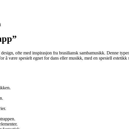
i
app”
design, ofte med inspirasjon fra brasiliansk sambamusikk. Denne typen tr
r å være spesielt egnet for dans eller musikk, med en spesiell estetikk so
ikken.
n.
ier.
atrappen.
elementer.