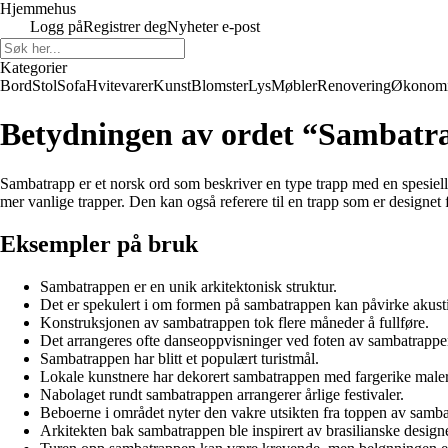
Hjemmehus
Logg på
Registrer deg
Nyheter e-post
Kategorier
Bord
Stol
Sofa
Hvitevarer
Kunst
Blomster
Lys
Møbler
Renovering
Økonom
Betydningen av ordet “Sambatr
Sambatrapp er et norsk ord som beskriver en type trapp med en spesiell 
mer vanlige trapper. Den kan også referere til en trapp som er designet fo
Eksempler på bruk
Sambatrappen er en unik arkitektonisk struktur.
Det er spekulert i om formen på sambatrappen kan påvirke akust
Konstruksjonen av sambatrappen tok flere måneder å fullføre.
Det arrangeres ofte danseoppvisninger ved foten av sambatrappe
Sambatrappen har blitt et populært turistmål.
Lokale kunstnere har dekorert sambatrappen med fargerike maler
Nabolaget rundt sambatrappen arrangerer årlige festivaler.
Beboerne i området nyter den vakre utsikten fra toppen av samb
Arkitekten bak sambatrappen ble inspirert av brasilianske design