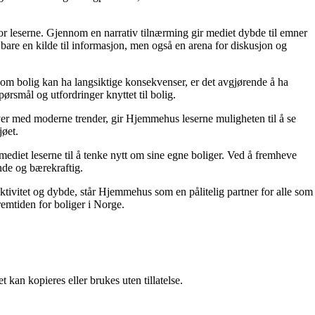
for leserne. Gjennom en narrativ tilnærming gir mediet dybde til emner
bare en kilde til informasjon, men også en arena for diskusjon og
r om bolig kan ha langsiktige konsekvenser, er det avgjørende å ha
ørsmål og utfordringer knyttet til bolig.
ver med moderne trender, gir Hjemmehus leserne muligheten til å se
jøet.
ediet leserne til å tenke nytt om sine egne boliger. Ved å fremheve
nde og bærekraftig.
ektivitet og dybde, står Hjemmehus som en pålitelig partner for alle som
remtiden for boliger i Norge.
 kan kopieres eller brukes uten tillatelse.