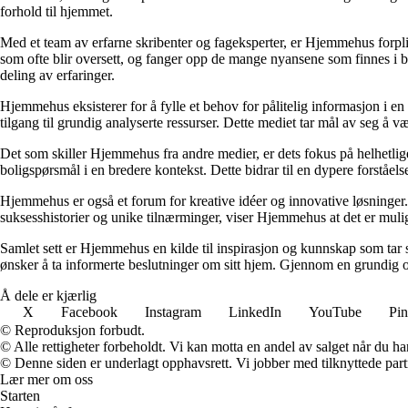
forhold til hjemmet.
Med et team av erfarne skribenter og fageksperter, er Hjemmehus forplik
som ofte blir oversett, og fanger opp de mange nyansene som finnes i b
deling av erfaringer.
Hjemmehus eksisterer for å fylle et behov for pålitelig informasjon i en
tilgang til grundig analyserte ressurser. Dette mediet tar mål av seg å v
Det som skiller Hjemmehus fra andre medier, er dets fokus på helhetlig
boligspørsmål i en bredere kontekst. Dette bidrar til en dypere forståel
Hjemmehus er også et forum for kreative idéer og innovative løsninger. 
suksesshistorier og unike tilnærminger, viser Hjemmehus at det er mulig
Samlet sett er Hjemmehus en kilde til inspirasjon og kunnskap som tar s
ønsker å ta informerte beslutninger om sitt hjem. Gjennom en grundig o
Å dele er kjærlig
X
Facebook
Instagram
LinkedIn
YouTube
Pin
© Reproduksjon forbudt.
© Alle rettigheter forbeholdt. Vi kan motta en andel av salget når du h
© Denne siden er underlagt opphavsrett. Vi jobber med tilknyttede partne
Lær mer om oss
Starten