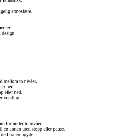
fantastisk.
ggelig atmosfære.
enter.
 design.
ed mellom to nivåer.
ler ned.
p eller ned.
er vending.
m forbinder to nivåer.
il en annen uten stopp eller pause.
r ned fra en høyde.