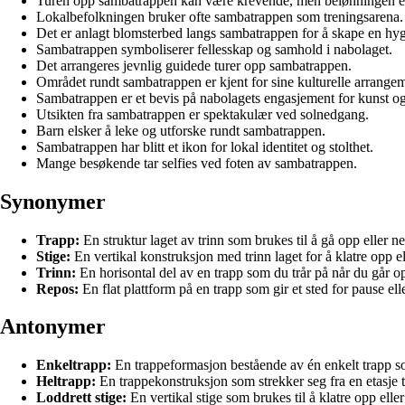
Turen opp sambatrappen kan være krevende, men belønningen er 
Lokalbefolkningen bruker ofte sambatrappen som treningsarena.
Det er anlagt blomsterbed langs sambatrappen for å skape en hy
Sambatrappen symboliserer fellesskap og samhold i nabolaget.
Det arrangeres jevnlig guidede turer opp sambatrappen.
Området rundt sambatrappen er kjent for sine kulturelle arrangem
Sambatrappen er et bevis på nabolagets engasjement for kunst og
Utsikten fra sambatrappen er spektakulær ved solnedgang.
Barn elsker å leke og utforske rundt sambatrappen.
Sambatrappen har blitt et ikon for lokal identitet og stolthet.
Mange besøkende tar selfies ved foten av sambatrappen.
Synonymer
Trapp:
En struktur laget av trinn som brukes til å gå opp eller n
Stige:
En vertikal konstruksjon med trinn laget for å klatre opp el
Trinn:
En horisontal del av en trapp som du trår på når du går op
Repos:
En flat plattform på en trapp som gir et sted for pause ell
Antonymer
Enkeltrapp:
En trappeformasjon bestående av én enkelt trapp so
Heltrapp:
En trappekonstruksjon som strekker seg fra en etasje t
Loddrett stige:
En vertikal stige som brukes til å klatre opp elle