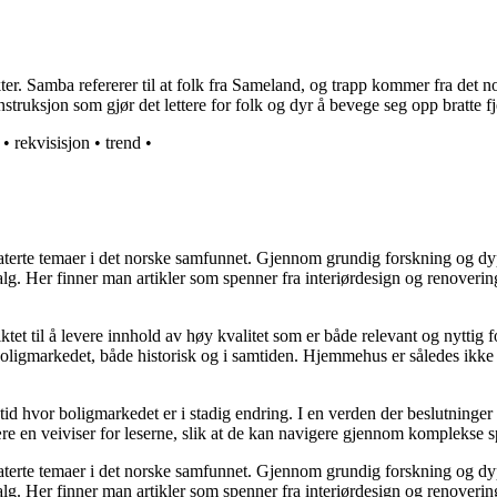
r. Samba refererer til at folk fra Sameland, og trapp kommer fra det nor
struksjon som gjør det lettere for folk og dyr å bevege seg opp bratte fje
•
rekvisisjon
•
trend
•
elaterte temaer i det norske samfunnet. Gjennom grundig forskning og 
valg. Her finner man artikler som spenner fra interiørdesign og renoverin
tet til å levere innhold av høy kvalitet som er både relevant og nyttig 
oligmarkedet, både historisk og i samtiden. Hjemmehus er således ikke 
 tid hvor boligmarkedet er i stadig endring. I en verden der beslutninge
ære en veiviser for leserne, slik at de kan navigere gjennom komplekse sp
elaterte temaer i det norske samfunnet. Gjennom grundig forskning og 
valg. Her finner man artikler som spenner fra interiørdesign og renoverin