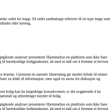
ske ordet for trapp. Så ordet sambatrapp refererer til en type trapp som
llsider eller terreng.
dyptgående analyser presenterer Hjemmehus en plattform som ikke bare
g til bærekraftige boligpraksiser, alt med et mål om å fremme et bevisst
for leserne. Gjennom en narrativ tilnærming gir mediet dybde til emner
bare en kilde til informasjon, men også en arena for diskusjon og
r om bolig kan ha langsiktige konsekvenser, er det avgjørende å ha
ørsmål og utfordringer knyttet til bolig.
dyptgående analyser presenterer Hjemmehus en plattform som ikke bare
g til bærekraftige boligpraksiser, alt med et mål om å fremme et bevisst