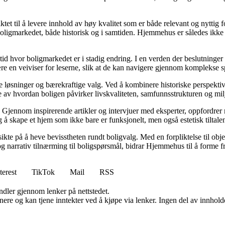
tet til å levere innhold av høy kvalitet som er både relevant og nyttig 
oligmarkedet, både historisk og i samtiden. Hjemmehus er således ikke 
 tid hvor boligmarkedet er i stadig endring. I en verden der beslutninge
ære en veiviser for leserne, slik at de kan navigere gjennom komplekse sp
e løsninger og bærekraftige valg. Ved å kombinere historiske perspekti
se av hvordan boligen påvirker livskvaliteten, samfunnsstrukturen og mil
Gjennom inspirerende artikler og intervjuer med eksperter, oppfordrer m
 å skape et hjem som ikke bare er funksjonelt, men også estetisk tiltale
ikte på å heve bevisstheten rundt boligvalg. Med en forpliktelse til obj
g narrativ tilnærming til boligspørsmål, bidrar Hjemmehus til å forme f
terest
TikTok
Mail
RSS
andler gjennom lenker på nettstedet.
re og kan tjene inntekter ved å kjøpe via lenker. Ingen del av innholdet