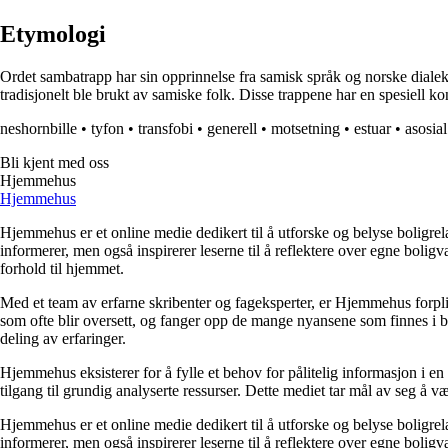
Etymologi
Ordet sambatrapp har sin opprinnelse fra samisk språk og norske dialekte
tradisjonelt ble brukt av samiske folk. Disse trappene har en spesiell kon
neshornbille
•
tyfon
•
transfobi
•
generell
•
motsetning
•
estuar
•
asosial
Bli kjent med oss
Hjemmehus
Hjemmehus
Hjemmehus er et online medie dedikert til å utforske og belyse boligr
informerer, men også inspirerer leserne til å reflektere over egne bolig
forhold til hjemmet.
Med et team av erfarne skribenter og fageksperter, er Hjemmehus forplik
som ofte blir oversett, og fanger opp de mange nyansene som finnes i b
deling av erfaringer.
Hjemmehus eksisterer for å fylle et behov for pålitelig informasjon i en
tilgang til grundig analyserte ressurser. Dette mediet tar mål av seg å v
Hjemmehus er et online medie dedikert til å utforske og belyse boligr
informerer, men også inspirerer leserne til å reflektere over egne bolig