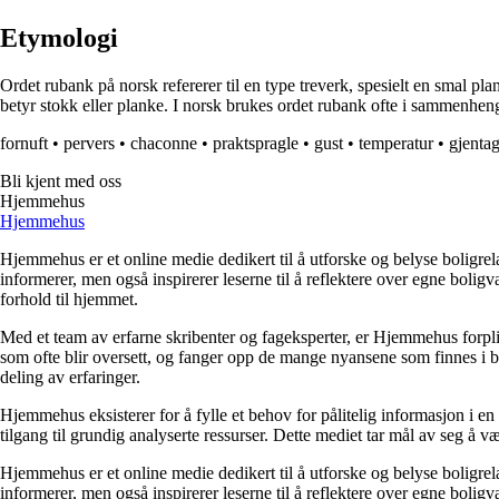
Etymologi
Ordet rubank på norsk refererer til en type treverk, spesielt en smal 
betyr stokk eller planke. I norsk brukes ordet rubank ofte i sammenheng
fornuft
•
pervers
•
chaconne
•
praktspragle
•
gust
•
temperatur
•
gjentag
Bli kjent med oss
Hjemmehus
Hjemmehus
Hjemmehus er et online medie dedikert til å utforske og belyse boligr
informerer, men også inspirerer leserne til å reflektere over egne bolig
forhold til hjemmet.
Med et team av erfarne skribenter og fageksperter, er Hjemmehus forplik
som ofte blir oversett, og fanger opp de mange nyansene som finnes i b
deling av erfaringer.
Hjemmehus eksisterer for å fylle et behov for pålitelig informasjon i en
tilgang til grundig analyserte ressurser. Dette mediet tar mål av seg å v
Hjemmehus er et online medie dedikert til å utforske og belyse boligr
informerer, men også inspirerer leserne til å reflektere over egne bolig