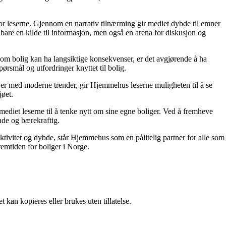
for leserne. Gjennom en narrativ tilnærming gir mediet dybde til emner
bare en kilde til informasjon, men også en arena for diskusjon og
r om bolig kan ha langsiktige konsekvenser, er det avgjørende å ha
ørsmål og utfordringer knyttet til bolig.
ver med moderne trender, gir Hjemmehus leserne muligheten til å se
jøet.
ediet leserne til å tenke nytt om sine egne boliger. Ved å fremheve
nde og bærekraftig.
ektivitet og dybde, står Hjemmehus som en pålitelig partner for alle som
remtiden for boliger i Norge.
 kan kopieres eller brukes uten tillatelse.