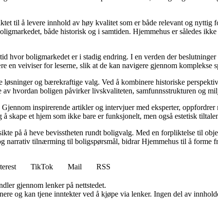
tet til å levere innhold av høy kvalitet som er både relevant og nyttig 
oligmarkedet, både historisk og i samtiden. Hjemmehus er således ikke 
 tid hvor boligmarkedet er i stadig endring. I en verden der beslutninge
ære en veiviser for leserne, slik at de kan navigere gjennom komplekse sp
e løsninger og bærekraftige valg. Ved å kombinere historiske perspekti
se av hvordan boligen påvirker livskvaliteten, samfunnsstrukturen og mil
Gjennom inspirerende artikler og intervjuer med eksperter, oppfordrer m
 å skape et hjem som ikke bare er funksjonelt, men også estetisk tiltale
ikte på å heve bevisstheten rundt boligvalg. Med en forpliktelse til obj
g narrativ tilnærming til boligspørsmål, bidrar Hjemmehus til å forme f
terest
TikTok
Mail
RSS
andler gjennom lenker på nettstedet.
re og kan tjene inntekter ved å kjøpe via lenker. Ingen del av innholdet