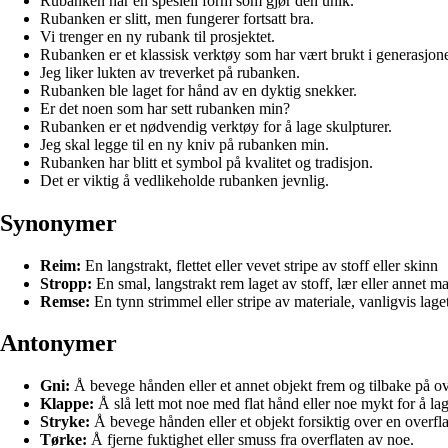
Rubanken har en spesiell form som gjør den unik.
Rubanken er slitt, men fungerer fortsatt bra.
Vi trenger en ny rubank til prosjektet.
Rubanken er et klassisk verktøy som har vært brukt i generasjone
Jeg liker lukten av treverket på rubanken.
Rubanken ble laget for hånd av en dyktig snekker.
Er det noen som har sett rubanken min?
Rubanken er et nødvendig verktøy for å lage skulpturer.
Jeg skal legge til en ny kniv på rubanken min.
Rubanken har blitt et symbol på kvalitet og tradisjon.
Det er viktig å vedlikeholde rubanken jevnlig.
Synonymer
Reim:
En langstrakt, flettet eller vevet stripe av stoff eller skinn
Stropp:
En smal, langstrakt rem laget av stoff, lær eller annet ma
Remse:
En tynn strimmel eller stripe av materiale, vanligvis laget
Antonymer
Gni:
Å bevege hånden eller et annet objekt frem og tilbake på ov
Klappe:
Å slå lett mot noe med flat hånd eller noe mykt for å lag
Stryke:
Å bevege hånden eller et objekt forsiktig over en overfla
Tørke:
Å fjerne fuktighet eller smuss fra overflaten av noe.