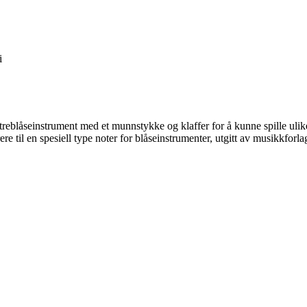
i
treblåseinstrument med et munnstykke og klaffer for å kunne spille ulike
re til en spesiell type noter for blåseinstrumenter, utgitt av musikkforl