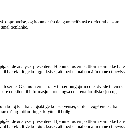
fransk opprinnelse, og kommer fra det gammelfranske ordet rube, som
 smal treplanke.
dyptgående analyser presenterer Hjemmehus en plattform som ikke bare
g til bærekraftige boligpraksiser, alt med et mål om å fremme et bevisst
for leserne. Gjennom en narrativ tilnærming gir mediet dybde til emner
bare en kilde til informasjon, men også en arena for diskusjon og
r om bolig kan ha langsiktige konsekvenser, er det avgjørende å ha
ørsmål og utfordringer knyttet til bolig.
dyptgående analyser presenterer Hjemmehus en plattform som ikke bare
g til bærekraftige boligpraksiser, alt med et mål om å fremme et bevisst