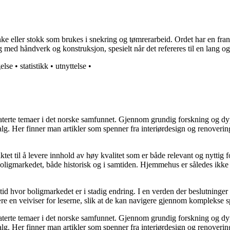
planke eller stokk som brukes i snekring og tømrerarbeid. Ordet har en 
 med håndverk og konstruksjon, spesielt når det refereres til en lang og
else
•
statistikk
•
utnyttelse
•
elaterte temaer i det norske samfunnet. Gjennom grundig forskning og 
valg. Her finner man artikler som spenner fra interiørdesign og renoverin
tet til å levere innhold av høy kvalitet som er både relevant og nyttig 
oligmarkedet, både historisk og i samtiden. Hjemmehus er således ikke 
 tid hvor boligmarkedet er i stadig endring. I en verden der beslutninge
ære en veiviser for leserne, slik at de kan navigere gjennom komplekse sp
elaterte temaer i det norske samfunnet. Gjennom grundig forskning og 
valg. Her finner man artikler som spenner fra interiørdesign og renoverin