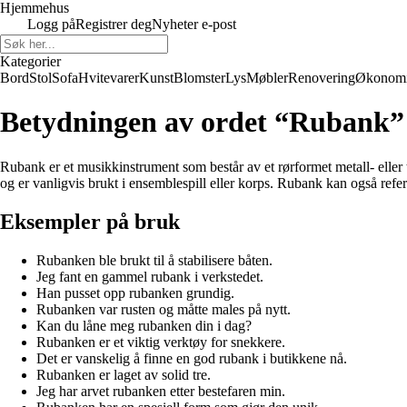
Hjemmehus
Logg på
Registrer deg
Nyheter e-post
Kategorier
Bord
Stol
Sofa
Hvitevarer
Kunst
Blomster
Lys
Møbler
Renovering
Økonom
Betydningen av ordet “Rubank”
Rubank er et musikkinstrument som består av et rørformet metall- eller 
og er vanligvis brukt i ensemblespill eller korps. Rubank kan også refere
Eksempler på bruk
Rubanken ble brukt til å stabilisere båten.
Jeg fant en gammel rubank i verkstedet.
Han pusset opp rubanken grundig.
Rubanken var rusten og måtte males på nytt.
Kan du låne meg rubanken din i dag?
Rubanken er et viktig verktøy for snekkere.
Det er vanskelig å finne en god rubank i butikkene nå.
Rubanken er laget av solid tre.
Jeg har arvet rubanken etter bestefaren min.