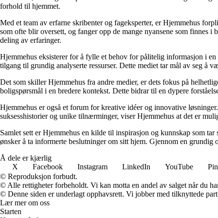
forhold til hjemmet.
Med et team av erfarne skribenter og fageksperter, er Hjemmehus forplik
som ofte blir oversett, og fanger opp de mange nyansene som finnes i b
deling av erfaringer.
Hjemmehus eksisterer for å fylle et behov for pålitelig informasjon i en
tilgang til grundig analyserte ressurser. Dette mediet tar mål av seg å v
Det som skiller Hjemmehus fra andre medier, er dets fokus på helhetlig
boligspørsmål i en bredere kontekst. Dette bidrar til en dypere forståel
Hjemmehus er også et forum for kreative idéer og innovative løsninger. 
suksesshistorier og unike tilnærminger, viser Hjemmehus at det er mulig
Samlet sett er Hjemmehus en kilde til inspirasjon og kunnskap som tar s
ønsker å ta informerte beslutninger om sitt hjem. Gjennom en grundig o
Å dele er kjærlig
X
Facebook
Instagram
LinkedIn
YouTube
Pin
© Reproduksjon forbudt.
© Alle rettigheter forbeholdt. Vi kan motta en andel av salget når du h
© Denne siden er underlagt opphavsrett. Vi jobber med tilknyttede partne
Lær mer om oss
Starten