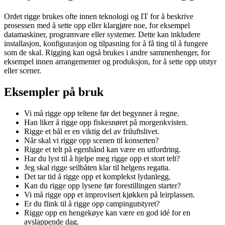
Ordet rigge brukes ofte innen teknologi og IT for å beskrive
prosessen med å sette opp eller klargjøre noe, for eksempel
datamaskiner, programvare eller systemer. Dette kan inkludere
installasjon, konfigurasjon og tilpasning for å få ting til å fungere
som de skal. Rigging kan også brukes i andre sammenhenger, for
eksempel innen arrangementer og produksjon, for å sette opp utstyr
eller scener.
Eksempler på bruk
Vi må rigge opp teltene før det begynner å regne.
Han liker å rigge opp fiskesnøret på morgenkvisten.
Rigge et bål er en viktig del av friluftslivet.
Når skal vi rigge opp scenen til konserten?
Rigge et telt på egenhånd kan være en utfordring.
Har du lyst til å hjelpe meg rigge opp et stort telt?
Jeg skal rigge seilbåten klar til helgens regatta.
Det tar tid å rigge opp et komplekst lydanlegg.
Kan du rigge opp lysene før forestillingen starter?
Vi må rigge opp et improvisert kjøkken på leirplassen.
Er du flink til å rigge opp campingutstyret?
Rigge opp en hengekøye kan være en god idé for en
avslappende dag.