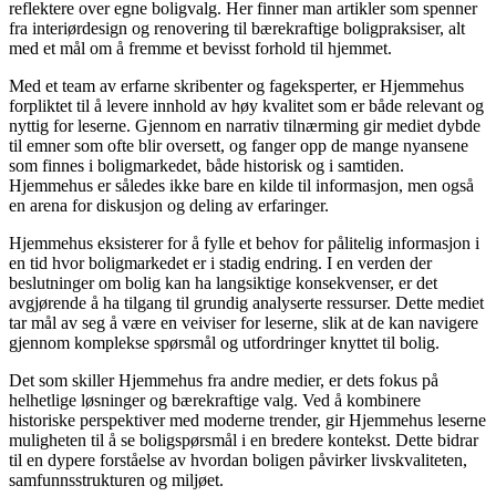
reflektere over egne boligvalg. Her finner man artikler som spenner
fra interiørdesign og renovering til bærekraftige boligpraksiser, alt
med et mål om å fremme et bevisst forhold til hjemmet.
Med et team av erfarne skribenter og fageksperter, er Hjemmehus
forpliktet til å levere innhold av høy kvalitet som er både relevant og
nyttig for leserne. Gjennom en narrativ tilnærming gir mediet dybde
til emner som ofte blir oversett, og fanger opp de mange nyansene
som finnes i boligmarkedet, både historisk og i samtiden.
Hjemmehus er således ikke bare en kilde til informasjon, men også
en arena for diskusjon og deling av erfaringer.
Hjemmehus eksisterer for å fylle et behov for pålitelig informasjon i
en tid hvor boligmarkedet er i stadig endring. I en verden der
beslutninger om bolig kan ha langsiktige konsekvenser, er det
avgjørende å ha tilgang til grundig analyserte ressurser. Dette mediet
tar mål av seg å være en veiviser for leserne, slik at de kan navigere
gjennom komplekse spørsmål og utfordringer knyttet til bolig.
Det som skiller Hjemmehus fra andre medier, er dets fokus på
helhetlige løsninger og bærekraftige valg. Ved å kombinere
historiske perspektiver med moderne trender, gir Hjemmehus leserne
muligheten til å se boligspørsmål i en bredere kontekst. Dette bidrar
til en dypere forståelse av hvordan boligen påvirker livskvaliteten,
samfunnsstrukturen og miljøet.