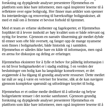
forskning og dyptgående analyser presenterer Hjemmehus en
plattform som ikke bare informerer, men også inspirerer leserne til å
reflektere over egne boligvalg. Her finner man artikler som spenner
fra interiørdesign og renovering til bærekraftige boligpraksiser, alt
med et mål om å fremme et bevisst forhold til hjemmet.
Med et team av erfarne skribenter og fageksperter, er Hjemmehus
forpliktet til å levere innhold av høy kvalitet som er både relevant og
nyttig for leserne. Gjennom en narrativ tilnærming gir mediet dybde
til emner som ofte blir oversett, og fanger opp de mange nyansene
som finnes i boligmarkedet, både historisk og i samtiden.
Hjemmehus er således ikke bare en kilde til informasjon, men også
en arena for diskusjon og deling av erfaringer.
Hjemmehus eksisterer for å fylle et behov for pålitelig informasjon i
en tid hvor boligmarkedet er i stadig endring. I en verden der
beslutninger om bolig kan ha langsiktige konsekvenser, er det
avgjørende å ha tilgang til grundig analyserte ressurser. Dette mediet
tar mål av seg å være en veiviser for leserne, slik at de kan navigere
gjennom komplekse spørsmål og utfordringer knyttet til bolig.
Hjemmehus er et online medie dedikert til å utforske og belyse
boligrelaterte temaer i det norske samfunnet. Gjennom grundig
forskning og dyptgående analyser presenterer Hjemmehus en
plattform som ikke bare informerer, men også inspirerer leserne til å