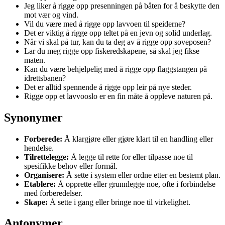
Jeg liker å rigge opp presenningen på båten for å beskytte den
mot vær og vind.
Vil du være med å rigge opp lavvoen til speiderne?
Det er viktig å rigge opp teltet på en jevn og solid underlag.
Når vi skal på tur, kan du ta deg av å rigge opp soveposen?
Lar du meg rigge opp fiskeredskapene, så skal jeg fikse
maten.
Kan du være behjelpelig med å rigge opp flaggstangen på
idrettsbanen?
Det er alltid spennende å rigge opp leir på nye steder.
Rigge opp et lavvooslo er en fin måte å oppleve naturen på.
Synonymer
Forberede:
Å klargjøre eller gjøre klart til en handling eller
hendelse.
Tilrettelegge:
Å legge til rette for eller tilpasse noe til
spesifikke behov eller formål.
Organisere:
Å sette i system eller ordne etter en bestemt plan.
Etablere:
Å opprette eller grunnlegge noe, ofte i forbindelse
med forberedelser.
Skape:
Å sette i gang eller bringe noe til virkelighet.
Antonymer