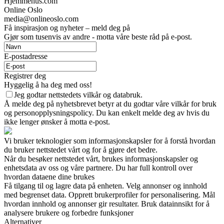
Hjemmehus.com
Online Oslo
media@onlineoslo.com
Få inspirasjon og nyheter – meld deg på
Gjør som tusenvis av andre - motta våre beste råd på e-post.
E-postadresse
Registrer deg
Hyggelig å ha deg med oss!
Jeg godtar nettstedets vilkår og databruk.
Å melde deg på nyhetsbrevet betyr at du godtar våre vilkår for bruk
og personopplysningspolicy. Du kan enkelt melde deg av hvis du
ikke lenger ønsker å motta e-post.
Vi bruker teknologier som informasjonskapsler for å forstå hvordan
du bruker nettstedet vårt og for å gjøre det bedre.
Når du besøker nettstedet vårt, brukes informasjonskapsler og
enhetsdata av oss og våre partnere. Du har full kontroll over
hvordan dataene dine brukes
Få tilgang til og lagre data på enheten. Velg annonser og innhold
med begrenset data. Opprett brukerprofiler for personalisering. Mål
hvordan innhold og annonser gir resultater. Bruk datainnsikt for å
analysere brukere og forbedre funksjoner
Alternativer