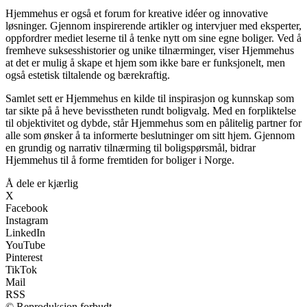
Hjemmehus er også et forum for kreative idéer og innovative
løsninger. Gjennom inspirerende artikler og intervjuer med eksperter,
oppfordrer mediet leserne til å tenke nytt om sine egne boliger. Ved å
fremheve suksesshistorier og unike tilnærminger, viser Hjemmehus
at det er mulig å skape et hjem som ikke bare er funksjonelt, men
også estetisk tiltalende og bærekraftig.
Samlet sett er Hjemmehus en kilde til inspirasjon og kunnskap som
tar sikte på å heve bevisstheten rundt boligvalg. Med en forpliktelse
til objektivitet og dybde, står Hjemmehus som en pålitelig partner for
alle som ønsker å ta informerte beslutninger om sitt hjem. Gjennom
en grundig og narrativ tilnærming til boligspørsmål, bidrar
Hjemmehus til å forme fremtiden for boliger i Norge.
Å dele er kjærlig
X
Facebook
Instagram
LinkedIn
YouTube
Pinterest
TikTok
Mail
RSS
© Reproduksjon forbudt.