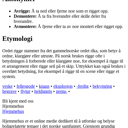
Avrigge:
Å ta ned eller fjerne noe som er rigget opp.
Demontere:
Å ta fra hverandre eller skille deler fra
hverandre.
Avmontere:
Å fjerne eller ta av noe montert eller rigget opp.
Etymologi
Ordet rigge stammer fra det gammelnorske ordet ríka, som betyr å
ordne, klargjøre eller utruste. På norsk brukes rigge ofte i
betydningen å forberede eller klargjøre noe, for eksempel å rigge til
et arrangement eller rigge seil på et skip. Uttrykket kan også brukes i
overført betydning, for eksempel å rigge til en scene eller rigge et
system.
veske
•
fellesgode
•
knaus
•
eksplosjon
•
-ferdig
•
bekymring
•
begrave
•
flytur
•
heldiggris
•
penta-
•
Bli kjent med oss
Hjemmehus
Hjemmehus
Hjemmehus er et online medie dedikert til å utforske og belyse
boligrelaterte temaer i det norske samfunnet. Gjennom grundig