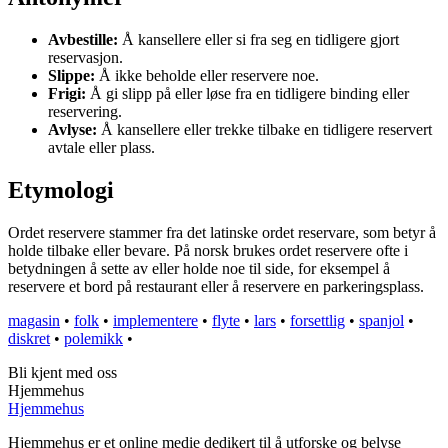
Avbestille:
Å kansellere eller si fra seg en tidligere gjort
reservasjon.
Slippe:
Å ikke beholde eller reservere noe.
Frigi:
Å gi slipp på eller løse fra en tidligere binding eller
reservering.
Avlyse:
Å kansellere eller trekke tilbake en tidligere reservert
avtale eller plass.
Etymologi
Ordet reservere stammer fra det latinske ordet reservare, som betyr å
holde tilbake eller bevare. På norsk brukes ordet reservere ofte i
betydningen å sette av eller holde noe til side, for eksempel å
reservere et bord på restaurant eller å reservere en parkeringsplass.
magasin
•
folk
•
implementere
•
flyte
•
lars
•
forsettlig
•
spanjol
•
diskret
•
polemikk
•
Bli kjent med oss
Hjemmehus
Hjemmehus
Hjemmehus er et online medie dedikert til å utforske og belyse