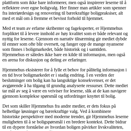
plattform som ikke bare informerer, men også inspirerer leserne til å
reflektere over egne boligvalg. Her finner man artikler som spenner
fra interiørdesign og renovering til bærekraftige boligpraksiser, alt
med et mål om å fremme et bevisst forhold til hjemmet.
Med et team av erfarne skribenter og fageksperter, er Hjemmehus
forpliktet til å levere innhold av høy kvalitet som er både relevant og
nyttig for leserne. Gjennom en narrativ tilnærming gir mediet dybde
til emner som ofte blir oversett, og fanger opp de mange nyansene
som finnes i boligmarkedet, både historisk og i samtiden.
Hjemmehus er således ikke bare en kilde til informasjon, men også
en arena for diskusjon og deling av erfaringer.
Hjemmehus eksisterer for å fylle et behov for pålitelig informasjon i
en tid hvor boligmarkedet er i stadig endring. I en verden der
beslutninger om bolig kan ha langsiktige konsekvenser, er det
avgjørende å ha tilgang til grundig analyserte ressurser. Dette mediet
tar mål av seg å være en veiviser for leserne, slik at de kan navigere
gjennom komplekse spørsmål og utfordringer knyttet til bolig.
Det som skiller Hjemmehus fra andre medier, er dets fokus på
helhetlige løsninger og bærekraftige valg. Ved å kombinere
historiske perspektiver med moderne trender, gir Hjemmehus leserne
muligheten til å se boligspørsmål i en bredere kontekst. Dette bidrar
til en dypere forståelse av hvordan boligen påvirker livskvaliteten,