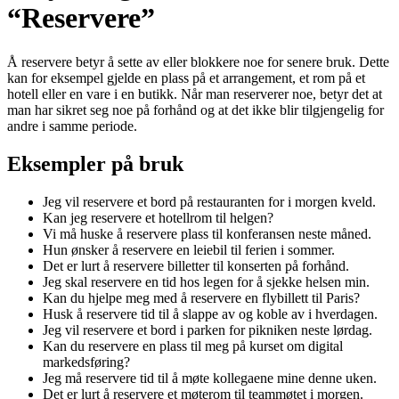
“Reservere”
Å reservere betyr å sette av eller blokkere noe for senere bruk. Dette
kan for eksempel gjelde en plass på et arrangement, et rom på et
hotell eller en vare i en butikk. Når man reserverer noe, betyr det at
man har sikret seg noe på forhånd og at det ikke blir tilgjengelig for
andre i samme periode.
Eksempler på bruk
Jeg vil reservere et bord på restauranten for i morgen kveld.
Kan jeg reservere et hotellrom til helgen?
Vi må huske å reservere plass til konferansen neste måned.
Hun ønsker å reservere en leiebil til ferien i sommer.
Det er lurt å reservere billetter til konserten på forhånd.
Jeg skal reservere en tid hos legen for å sjekke helsen min.
Kan du hjelpe meg med å reservere en flybillett til Paris?
Husk å reservere tid til å slappe av og koble av i hverdagen.
Jeg vil reservere et bord i parken for pikniken neste lørdag.
Kan du reservere en plass til meg på kurset om digital
markedsføring?
Jeg må reservere tid til å møte kollegaene mine denne uken.
Det er lurt å reservere et møterom til teammøtet i morgen.