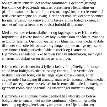
boligrelaterte temaer i det norske samfunnet. Gjennom grundig
forskning og dyptgående analyser presenterer Hjemmehus en
plattform som ikke bare informerer, men også inspirerer leserne til å
reflektere over egne boligvalg. Her finner man artikler som spenner
fra interiørdesign og renovering til bærekraftige boligpraksiser, alt
med et mål om å fremme et bevisst forhold til hjemmet.
Med et team av erfarne skribenter og fageksperter, er Hjemmehus
forpliktet til å levere innhold av høy kvalitet som er både relevant og
nyttig for leserne. Gjennom en narrativ tilnærming gir mediet dybde
til emner som ofte blir oversett, og fanger opp de mange nyansene
som finnes i boligmarkedet, både historisk og i samtiden.
Hjemmehus er således ikke bare en kilde til informasjon, men også
en arena for diskusjon og deling av erfaringer.
Hjemmehus eksisterer for å fylle et behov for pålitelig informasjon i
en tid hvor boligmarkedet er i stadig endring. I en verden der
beslutninger om bolig kan ha langsiktige konsekvenser, er det
avgjørende å ha tilgang til grundig analyserte ressurser. Dette mediet
tar mål av seg å være en veiviser for leserne, slik at de kan navigere
gjennom komplekse spørsmål og utfordringer knyttet til bolig.
Hjemmehus er et online medie dedikert til å utforske og belyse
boligrelaterte temaer i det norske samfunnet. Gjennom grundig
forskning og dyptgående analyser presenterer Hjemmehus en