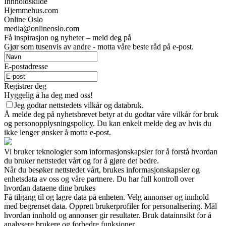
Innholdskilde
Hjemmehus.com
Online Oslo
media@onlineoslo.com
Få inspirasjon og nyheter – meld deg på
Gjør som tusenvis av andre - motta våre beste råd på e-post.
E-postadresse
Registrer deg
Hyggelig å ha deg med oss!
Jeg godtar nettstedets vilkår og databruk.
Å melde deg på nyhetsbrevet betyr at du godtar våre vilkår for bruk
og personopplysningspolicy. Du kan enkelt melde deg av hvis du
ikke lenger ønsker å motta e-post.
Vi bruker teknologier som informasjonskapsler for å forstå hvordan
du bruker nettstedet vårt og for å gjøre det bedre.
Når du besøker nettstedet vårt, brukes informasjonskapsler og
enhetsdata av oss og våre partnere. Du har full kontroll over
hvordan dataene dine brukes
Få tilgang til og lagre data på enheten. Velg annonser og innhold
med begrenset data. Opprett brukerprofiler for personalisering. Mål
hvordan innhold og annonser gir resultater. Bruk datainnsikt for å
analysere brukere og forbedre funksjoner