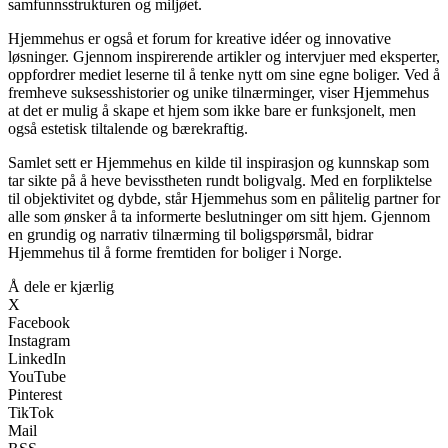
samfunnsstrukturen og miljøet.
Hjemmehus er også et forum for kreative idéer og innovative
løsninger. Gjennom inspirerende artikler og intervjuer med eksperter,
oppfordrer mediet leserne til å tenke nytt om sine egne boliger. Ved å
fremheve suksesshistorier og unike tilnærminger, viser Hjemmehus
at det er mulig å skape et hjem som ikke bare er funksjonelt, men
også estetisk tiltalende og bærekraftig.
Samlet sett er Hjemmehus en kilde til inspirasjon og kunnskap som
tar sikte på å heve bevisstheten rundt boligvalg. Med en forpliktelse
til objektivitet og dybde, står Hjemmehus som en pålitelig partner for
alle som ønsker å ta informerte beslutninger om sitt hjem. Gjennom
en grundig og narrativ tilnærming til boligspørsmål, bidrar
Hjemmehus til å forme fremtiden for boliger i Norge.
Å dele er kjærlig
X
Facebook
Instagram
LinkedIn
YouTube
Pinterest
TikTok
Mail