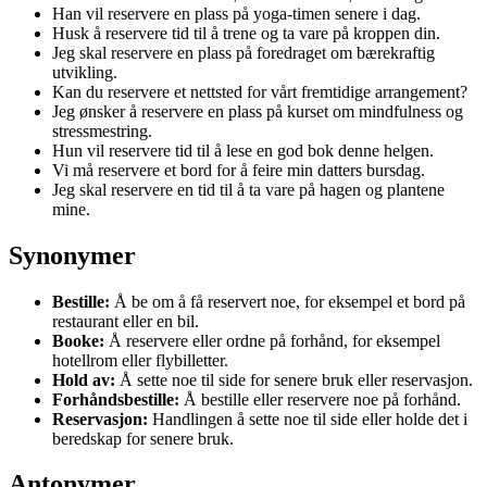
Han vil reservere en plass på yoga-timen senere i dag.
Husk å reservere tid til å trene og ta vare på kroppen din.
Jeg skal reservere en plass på foredraget om bærekraftig
utvikling.
Kan du reservere et nettsted for vårt fremtidige arrangement?
Jeg ønsker å reservere en plass på kurset om mindfulness og
stressmestring.
Hun vil reservere tid til å lese en god bok denne helgen.
Vi må reservere et bord for å feire min datters bursdag.
Jeg skal reservere en tid til å ta vare på hagen og plantene
mine.
Synonymer
Bestille:
Å be om å få reservert noe, for eksempel et bord på
restaurant eller en bil.
Booke:
Å reservere eller ordne på forhånd, for eksempel
hotellrom eller flybilletter.
Hold av:
Å sette noe til side for senere bruk eller reservasjon.
Forhåndsbestille:
Å bestille eller reservere noe på forhånd.
Reservasjon:
Handlingen å sette noe til side eller holde det i
beredskap for senere bruk.
Antonymer