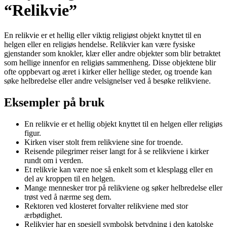
“Relikvie”
En relikvie er et hellig eller viktig religiøst objekt knyttet til en
helgen eller en religiøs hendelse. Relikvier kan være fysiske
gjenstander som knokler, klær eller andre objekter som blir betraktet
som hellige innenfor en religiøs sammenheng. Disse objektene blir
ofte oppbevart og æret i kirker eller hellige steder, og troende kan
søke helbredelse eller andre velsignelser ved å besøke relikviene.
Eksempler på bruk
En relikvie er et hellig objekt knyttet til en helgen eller religiøs
figur.
Kirken viser stolt frem relikviene sine for troende.
Reisende pilegrimer reiser langt for å se relikviene i kirker
rundt om i verden.
Et relikvie kan være noe så enkelt som et klesplagg eller en
del av kroppen til en helgen.
Mange mennesker tror på relikviene og søker helbredelse eller
trøst ved å nærme seg dem.
Rektoren ved klosteret forvalter relikviene med stor
ærbødighet.
Relikvier har en spesiell symbolsk betydning i den katolske