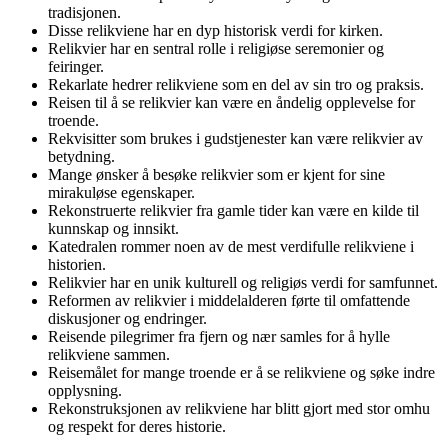
tradisjonen.
Disse relikviene har en dyp historisk verdi for kirken.
Relikvier har en sentral rolle i religiøse seremonier og
feiringer.
Rekarlate hedrer relikviene som en del av sin tro og praksis.
Reisen til å se relikvier kan være en åndelig opplevelse for
troende.
Rekvisitter som brukes i gudstjenester kan være relikvier av
betydning.
Mange ønsker å besøke relikvier som er kjent for sine
mirakuløse egenskaper.
Rekonstruerte relikvier fra gamle tider kan være en kilde til
kunnskap og innsikt.
Katedralen rommer noen av de mest verdifulle relikviene i
historien.
Relikvier har en unik kulturell og religiøs verdi for samfunnet.
Reformen av relikvier i middelalderen førte til omfattende
diskusjoner og endringer.
Reisende pilegrimer fra fjern og nær samles for å hylle
relikviene sammen.
Reisemålet for mange troende er å se relikviene og søke indre
opplysning.
Rekonstruksjonen av relikviene har blitt gjort med stor omhu
og respekt for deres historie.