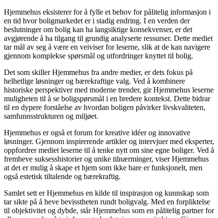
Hjemmehus eksisterer for å fylle et behov for pålitelig informasjon i
en tid hvor boligmarkedet er i stadig endring. I en verden der
beslutninger om bolig kan ha langsiktige konsekvenser, er det
avgjørende å ha tilgang til grundig analyserte ressurser. Dette mediet
tar mål av seg å være en veiviser for leserne, slik at de kan navigere
gjennom komplekse spørsmål og utfordringer knyttet til bolig.
Det som skiller Hjemmehus fra andre medier, er dets fokus på
helhetlige løsninger og bærekraftige valg. Ved å kombinere
historiske perspektiver med moderne trender, gir Hjemmehus leserne
muligheten til å se boligspørsmål i en bredere kontekst. Dette bidrar
til en dypere forståelse av hvordan boligen påvirker livskvaliteten,
samfunnsstrukturen og miljøet.
Hjemmehus er også et forum for kreative idéer og innovative
løsninger. Gjennom inspirerende artikler og intervjuer med eksperter,
oppfordrer mediet leserne til å tenke nytt om sine egne boliger. Ved å
fremheve suksesshistorier og unike tilnærminger, viser Hjemmehus
at det er mulig å skape et hjem som ikke bare er funksjonelt, men
også estetisk tiltalende og bærekraftig.
Samlet sett er Hjemmehus en kilde til inspirasjon og kunnskap som
tar sikte på å heve bevisstheten rundt boligvalg. Med en forpliktelse
til objektivitet og dybde, står Hjemmehus som en pålitelig partner for