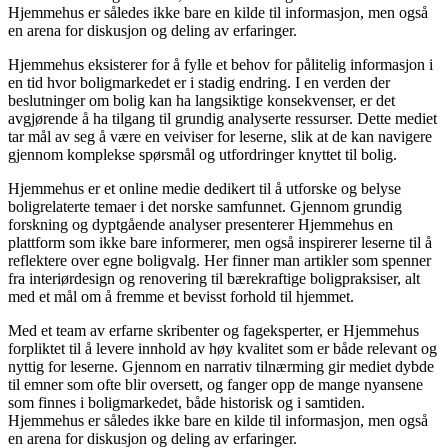
Hjemmehus er således ikke bare en kilde til informasjon, men også
en arena for diskusjon og deling av erfaringer.
Hjemmehus eksisterer for å fylle et behov for pålitelig informasjon i
en tid hvor boligmarkedet er i stadig endring. I en verden der
beslutninger om bolig kan ha langsiktige konsekvenser, er det
avgjørende å ha tilgang til grundig analyserte ressurser. Dette mediet
tar mål av seg å være en veiviser for leserne, slik at de kan navigere
gjennom komplekse spørsmål og utfordringer knyttet til bolig.
Hjemmehus er et online medie dedikert til å utforske og belyse
boligrelaterte temaer i det norske samfunnet. Gjennom grundig
forskning og dyptgående analyser presenterer Hjemmehus en
plattform som ikke bare informerer, men også inspirerer leserne til å
reflektere over egne boligvalg. Her finner man artikler som spenner
fra interiørdesign og renovering til bærekraftige boligpraksiser, alt
med et mål om å fremme et bevisst forhold til hjemmet.
Med et team av erfarne skribenter og fageksperter, er Hjemmehus
forpliktet til å levere innhold av høy kvalitet som er både relevant og
nyttig for leserne. Gjennom en narrativ tilnærming gir mediet dybde
til emner som ofte blir oversett, og fanger opp de mange nyansene
som finnes i boligmarkedet, både historisk og i samtiden.
Hjemmehus er således ikke bare en kilde til informasjon, men også
en arena for diskusjon og deling av erfaringer.