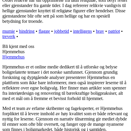
Ordet relikvie har sin opprinnelse fra latin reliquiae, som betyr rester
eller gjenstander fra gamle tider. I dag refererer relikvie vanligvis til
hellige gjenstander knyttet til religiøse figurer eller hendelser. Disse
gjenstandene blir ofte sett på som hellige og har en spesiell
betydning for troende.
mumie
•
hindring
•
flagge
•
jobbetid
•
intelligens
•
brav
•
patriot
•
treverk
•
Bli kjent med oss
Hjemmehus
Hjemmehus
Hjemmehus er et online medie dedikert til å utforske og belyse
boligrelaterte temaer i det norske samfunnet. Gjennom grundig
forskning og dyptgående analyser presenterer Hjemmehus en
plattform som ikke bare informerer, men også inspirerer leserne til å
reflektere over egne boligvalg. Her finner man artikler som spenner
fra interiørdesign og renovering til bærekraftige boligpraksiser, alt
med et mål om å fremme et bevisst forhold til hjemmet.
Med et team av erfarne skribenter og fageksperter, er Hjemmehus
forpliktet til å levere innhold av høy kvalitet som er både relevant og
nyttig for leserne. Gjennom en narrativ tilnærming gir mediet dybde
til emner som ofte blir oversett, og fanger opp de mange nyansene
som finnes i boligmarkedet, både historisk og i samtiden.