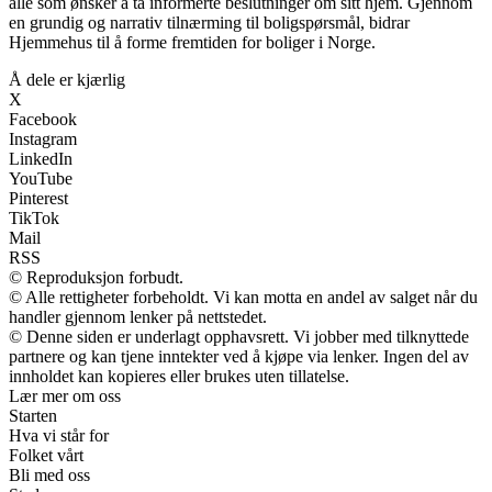
alle som ønsker å ta informerte beslutninger om sitt hjem. Gjennom
en grundig og narrativ tilnærming til boligspørsmål, bidrar
Hjemmehus til å forme fremtiden for boliger i Norge.
Å dele er kjærlig
X
Facebook
Instagram
LinkedIn
YouTube
Pinterest
TikTok
Mail
RSS
© Reproduksjon forbudt.
© Alle rettigheter forbeholdt. Vi kan motta en andel av salget når du
handler gjennom lenker på nettstedet.
© Denne siden er underlagt opphavsrett. Vi jobber med tilknyttede
partnere og kan tjene inntekter ved å kjøpe via lenker. Ingen del av
innholdet kan kopieres eller brukes uten tillatelse.
Lær mer om oss
Starten
Hva vi står for
Folket vårt
Bli med oss