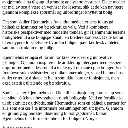
avgjørende å ha tilgang til grundig analyserte ressurser. Dette mediet
tar mål av seg å være en veiviser for leserne, slik at de kan navigere
gjennom komplekse spørsmål og utfordringer knyttet til bolig.
Det som skiller Hjemmehus fra andre medier, er dets fokus på
helhetlige løsninger og bærekraftige valg. Ved å kombinere
historiske perspektiver med moderne trender, gir Hjemmehus leserne
muligheten til å se boligspørsmål i en bredere kontekst. Dette bidrar
til en dypere forståelse av hvordan boligen påvirker livskvaliteten,
samfunnsstrukturen og miljøet.
Hjemmehus er også et forum for kreative idéer og innovative
løsninger. Gjennom inspirerende artikler og intervjuer med eksperter,
oppfordrer mediet leserne til å tenke nytt om sine egne boliger. Ved å
fremheve suksesshistorier og unike tilnærminger, viser Hjemmehus
at det er mulig å skape et hjem som ikke bare er funksjonelt, men
også estetisk tiltalende og bærekraftig.
Samlet sett er Hjemmehus en kilde til inspirasjon og kunnskap som
tar sikte på å heve bevisstheten rundt boligvalg. Med en forpliktelse
til objektivitet og dybde, står Hjemmehus som en pålitelig partner for
alle som ønsker å ta informerte beslutninger om sitt hjem. Gjennom
en grundig og narrativ tilnærming til boligspørsmål, bidrar
Hjemmehus til å forme fremtiden for boliger i Norge.