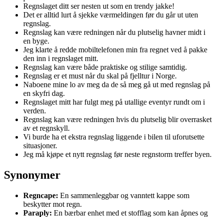
Regnslaget ditt ser nesten ut som en trendy jakke!
Det er alltid lurt å sjekke værmeldingen før du går ut uten
regnslag.
Regnslag kan være redningen når du plutselig havner midt i
en byge.
Jeg klarte å redde mobiltelefonen min fra regnet ved å pakke
den inn i regnslaget mitt.
Regnslag kan være både praktiske og stilige samtidig.
Regnslag er et must når du skal på fjelltur i Norge.
Naboene mine lo av meg da de så meg gå ut med regnslag på
en skyfri dag.
Regnslaget mitt har fulgt meg på utallige eventyr rundt om i
verden.
Regnslag kan være redningen hvis du plutselig blir overrasket
av et regnskyll.
Vi burde ha et ekstra regnslag liggende i bilen til uforutsette
situasjoner.
Jeg må kjøpe et nytt regnslag før neste regnstorm treffer byen.
Synonymer
Regncape:
En sammenleggbar og vanntett kappe som
beskytter mot regn.
Paraply:
En bærbar enhet med et stofflag som kan åpnes og