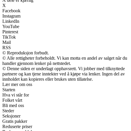
Å dele er kjærlig
X
Facebook
Instagram
LinkedIn
YouTube
Pinterest
TikTok
Mail
RSS
© Reproduksjon forbudt.
© Alle rettigheter forbeholdt. Vi kan motta en andel av salget når du
handler gjennom lenker på nettstedet.
© Denne siden er underlagt opphavsrett. Vi jobber med tilknyttede
partnere og kan tjene inntekter ved å kjøpe via lenker. Ingen del av
innholdet kan kopieres eller brukes uten tillatelse.
Lær mer om oss
Starten
Hva vi står for
Folket vårt
Bli med oss
Steder
Seksjoner
Gratis pakker
Reduserte priser