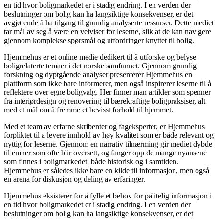
en tid hvor boligmarkedet er i stadig endring. I en verden der
beslutninger om bolig kan ha langsiktige konsekvenser, er det
avgjørende å ha tilgang til grundig analyserte ressurser. Dette mediet
tar mål av seg å være en veiviser for leserne, slik at de kan navigere
gjennom komplekse spørsmål og utfordringer knyttet til bolig.
Hjemmehus er et online medie dedikert til å utforske og belyse
boligrelaterte temaer i det norske samfunnet. Gjennom grundig
forskning og dyptgående analyser presenterer Hjemmehus en
plattform som ikke bare informerer, men også inspirerer leserne til å
reflektere over egne boligvalg. Her finner man artikler som spenner
fra interiørdesign og renovering til bærekraftige boligpraksiser, alt
med et mål om å fremme et bevisst forhold til hjemmet.
Med et team av erfarne skribenter og fageksperter, er Hjemmehus
forpliktet til å levere innhold av høy kvalitet som er både relevant og
nyttig for leserne. Gjennom en narrativ tilnærming gir mediet dybde
til emner som ofte blir oversett, og fanger opp de mange nyansene
som finnes i boligmarkedet, både historisk og i samtiden.
Hjemmehus er således ikke bare en kilde til informasjon, men også
en arena for diskusjon og deling av erfaringer.
Hjemmehus eksisterer for å fylle et behov for pålitelig informasjon i
en tid hvor boligmarkedet er i stadig endring. I en verden der
beslutninger om bolig kan ha langsiktige konsekvenser, er det