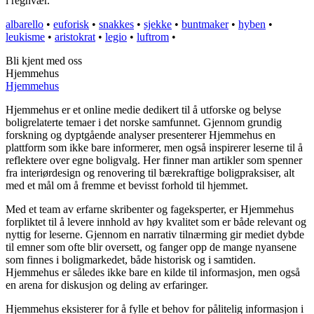
i regnvær.
albarello
•
euforisk
•
snakkes
•
sjekke
•
buntmaker
•
hyben
•
leukisme
•
aristokrat
•
legio
•
luftrom
•
Bli kjent med oss
Hjemmehus
Hjemmehus
Hjemmehus er et online medie dedikert til å utforske og belyse
boligrelaterte temaer i det norske samfunnet. Gjennom grundig
forskning og dyptgående analyser presenterer Hjemmehus en
plattform som ikke bare informerer, men også inspirerer leserne til å
reflektere over egne boligvalg. Her finner man artikler som spenner
fra interiørdesign og renovering til bærekraftige boligpraksiser, alt
med et mål om å fremme et bevisst forhold til hjemmet.
Med et team av erfarne skribenter og fageksperter, er Hjemmehus
forpliktet til å levere innhold av høy kvalitet som er både relevant og
nyttig for leserne. Gjennom en narrativ tilnærming gir mediet dybde
til emner som ofte blir oversett, og fanger opp de mange nyansene
som finnes i boligmarkedet, både historisk og i samtiden.
Hjemmehus er således ikke bare en kilde til informasjon, men også
en arena for diskusjon og deling av erfaringer.
Hjemmehus eksisterer for å fylle et behov for pålitelig informasjon i