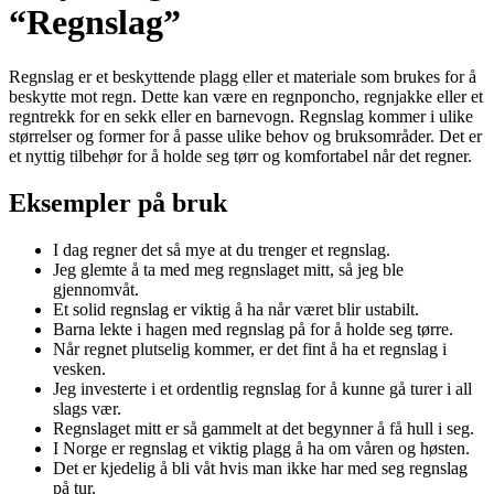
“Regnslag”
Regnslag er et beskyttende plagg eller et materiale som brukes for å
beskytte mot regn. Dette kan være en regnponcho, regnjakke eller et
regntrekk for en sekk eller en barnevogn. Regnslag kommer i ulike
størrelser og former for å passe ulike behov og bruksområder. Det er
et nyttig tilbehør for å holde seg tørr og komfortabel når det regner.
Eksempler på bruk
I dag regner det så mye at du trenger et regnslag.
Jeg glemte å ta med meg regnslaget mitt, så jeg ble
gjennomvåt.
Et solid regnslag er viktig å ha når været blir ustabilt.
Barna lekte i hagen med regnslag på for å holde seg tørre.
Når regnet plutselig kommer, er det fint å ha et regnslag i
vesken.
Jeg investerte i et ordentlig regnslag for å kunne gå turer i all
slags vær.
Regnslaget mitt er så gammelt at det begynner å få hull i seg.
I Norge er regnslag et viktig plagg å ha om våren og høsten.
Det er kjedelig å bli våt hvis man ikke har med seg regnslag
på tur.