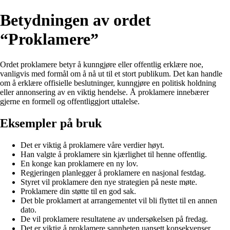
Betydningen av ordet
“Proklamere”
Ordet proklamere betyr å kunngjøre eller offentlig erklære noe,
vanligvis med formål om å nå ut til et stort publikum. Det kan handle
om å erklære offisielle beslutninger, kunngjøre en politisk holdning
eller annonsering av en viktig hendelse. Å proklamere innebærer
gjerne en formell og offentliggjort uttalelse.
Eksempler på bruk
Det er viktig å proklamere våre verdier høyt.
Han valgte å proklamere sin kjærlighet til henne offentlig.
En konge kan proklamere en ny lov.
Regjeringen planlegger å proklamere en nasjonal festdag.
Styret vil proklamere den nye strategien på neste møte.
Proklamere din støtte til en god sak.
Det ble proklamert at arrangementet vil bli flyttet til en annen
dato.
De vil proklamere resultatene av undersøkelsen på fredag.
Det er viktig å proklamere sannheten uansett konsekvenser.