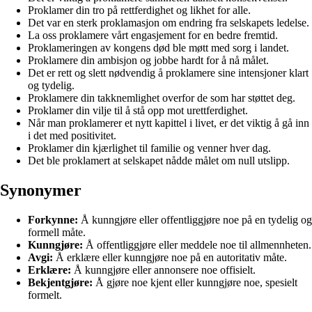
Proklamer din tro på rettferdighet og likhet for alle.
Det var en sterk proklamasjon om endring fra selskapets ledelse.
La oss proklamere vårt engasjement for en bedre fremtid.
Proklameringen av kongens død ble møtt med sorg i landet.
Proklamere din ambisjon og jobbe hardt for å nå målet.
Det er rett og slett nødvendig å proklamere sine intensjoner klart
og tydelig.
Proklamere din takknemlighet overfor de som har støttet deg.
Proklamer din vilje til å stå opp mot urettferdighet.
Når man proklamerer et nytt kapittel i livet, er det viktig å gå inn
i det med positivitet.
Proklamer din kjærlighet til familie og venner hver dag.
Det ble proklamert at selskapet nådde målet om null utslipp.
Synonymer
Forkynne:
Å kunngjøre eller offentliggjøre noe på en tydelig og
formell måte.
Kunngjøre:
Å offentliggjøre eller meddele noe til allmennheten.
Avgi:
Å erklære eller kunngjøre noe på en autoritativ måte.
Erklære:
Å kunngjøre eller annonsere noe offisielt.
Bekjentgjøre:
Å gjøre noe kjent eller kunngjøre noe, spesielt
formelt.