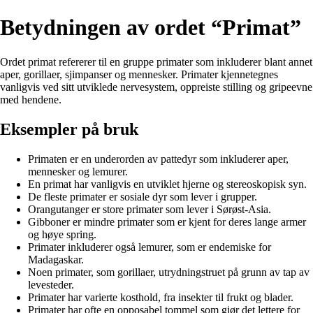
Betydningen av ordet “Primat”
Ordet primat refererer til en gruppe primater som inkluderer blant annet
aper, gorillaer, sjimpanser og mennesker. Primater kjennetegnes
vanligvis ved sitt utviklede nervesystem, oppreiste stilling og gripeevne
med hendene.
Eksempler på bruk
Primaten er en underorden av pattedyr som inkluderer aper,
mennesker og lemurer.
En primat har vanligvis en utviklet hjerne og stereoskopisk syn.
De fleste primater er sosiale dyr som lever i grupper.
Orangutanger er store primater som lever i Sørøst-Asia.
Gibboner er mindre primater som er kjent for deres lange armer
og høye spring.
Primater inkluderer også lemurer, som er endemiske for
Madagaskar.
Noen primater, som gorillaer, utrydningstruet på grunn av tap av
levesteder.
Primater har varierte kosthold, fra insekter til frukt og blader.
Primater har ofte en opposabel tommel som gjør det lettere for