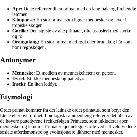
Ape:
Dette refererer til en primat med en lang hale og firehendte
lemmer.
Sjimpanse:
En stor primat som ligner mennesker og lever i
tropiske skoger.
Gorilla:
Den største av alle primater, ofte assosiert med styrke
og ro.
Orangutang:
En stor primat med rødt eller brunaktig hår som
bor i regnskogen.
Antonymer
Menneske:
Et medlem av menneskeheten; en person.
Dyret:
Et ikke-menneskelig pattedyr.
Insekt:
En liten leddyr.
Etymologi
Ordet primat kommer fra det latinske ordet primatus, som betyr den
første eller overordnet. I biologisk sammenheng refererer det til en av
de høyere pattedyrene i rekkefølgen Primates, som inkluderer aper,
mennesker og lemurer. Primater kjennetegnes ofte ved sitt velutviklede
sosiale atferdsmønstre og evolusjonære likheter med mennesker.