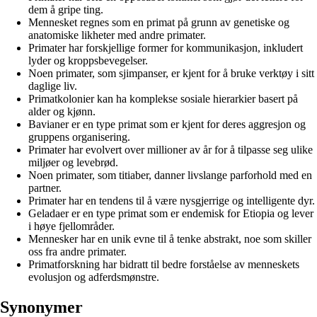
dem å gripe ting.
Mennesket regnes som en primat på grunn av genetiske og
anatomiske likheter med andre primater.
Primater har forskjellige former for kommunikasjon, inkludert
lyder og kroppsbevegelser.
Noen primater, som sjimpanser, er kjent for å bruke verktøy i sitt
daglige liv.
Primatkolonier kan ha komplekse sosiale hierarkier basert på
alder og kjønn.
Bavianer er en type primat som er kjent for deres aggresjon og
gruppens organisering.
Primater har evolvert over millioner av år for å tilpasse seg ulike
miljøer og levebrød.
Noen primater, som titiaber, danner livslange parforhold med en
partner.
Primater har en tendens til å være nysgjerrige og intelligente dyr.
Geladaer er en type primat som er endemisk for Etiopia og lever
i høye fjellområder.
Mennesker har en unik evne til å tenke abstrakt, noe som skiller
oss fra andre primater.
Primatforskning har bidratt til bedre forståelse av menneskets
evolusjon og adferdsmønstre.
Synonymer