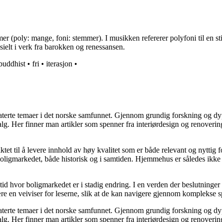
r (poly: mange, foni: stemmer). I musikken refererer polyfoni til en st
ielt i verk fra barokken og renessansen.
buddhist
•
fri
•
iterasjon
•
elaterte temaer i det norske samfunnet. Gjennom grundig forskning og 
valg. Her finner man artikler som spenner fra interiørdesign og renoverin
tet til å levere innhold av høy kvalitet som er både relevant og nyttig 
oligmarkedet, både historisk og i samtiden. Hjemmehus er således ikke 
 tid hvor boligmarkedet er i stadig endring. I en verden der beslutninge
ære en veiviser for leserne, slik at de kan navigere gjennom komplekse sp
elaterte temaer i det norske samfunnet. Gjennom grundig forskning og 
valg. Her finner man artikler som spenner fra interiørdesign og renoverin