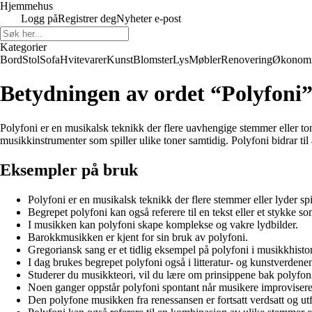
Hjemmehus
Logg på
Registrer deg
Nyheter e-post
Kategorier
Bord
Stol
Sofa
Hvitevarer
Kunst
Blomster
Lys
Møbler
Renovering
Økonom
Betydningen av ordet “Polyfoni
Polyfoni er en musikalsk teknikk der flere uavhengige stemmer eller ton
musikkinstrumenter som spiller ulike toner samtidig. Polyfoni bidrar ti
Eksempler på bruk
Polyfoni er en musikalsk teknikk der flere stemmer eller lyder spi
Begrepet polyfoni kan også referere til en tekst eller et stykke so
I musikken kan polyfoni skape komplekse og vakre lydbilder.
Barokkmusikken er kjent for sin bruk av polyfoni.
Gregoriansk sang er et tidlig eksempel på polyfoni i musikkhistor
I dag brukes begrepet polyfoni også i litteratur- og kunstverdene
Studerer du musikkteori, vil du lære om prinsippene bak polyfon
Noen ganger oppstår polyfoni spontant når musikere improviser
Den polyfone musikken fra renessansen er fortsatt verdsatt og utf