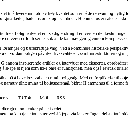
tet til å levere innhold av høy kvalitet som er både relevant og nyttig 
oligmarkedet, både historisk og i samtiden. Hjemmehus er således ikke 
 tid hvor boligmarkedet er i stadig endring. I en verden der beslutninge
ære en veiviser for leserne, slik at de kan navigere gjennom komplekse sp
e løsninger og bærekraftige valg. Ved å kombinere historiske perspekti
se av hvordan boligen påvirker livskvaliteten, samfunnsstrukturen og mil
Gjennom inspirerende artikler og intervjuer med eksperter, oppfordrer m
 å skape et hjem som ikke bare er funksjonelt, men også estetisk tiltale
ikte på å heve bevisstheten rundt boligvalg. Med en forpliktelse til obj
g narrativ tilnærming til boligspørsmål, bidrar Hjemmehus til å forme f
terest
TikTok
Mail
RSS
andler gjennom lenker på nettstedet.
re og kan tjene inntekter ved å kjøpe via lenker. Ingen del av innholdet