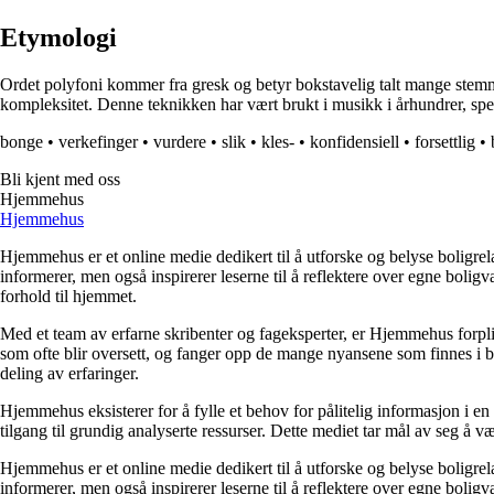
Etymologi
Ordet polyfoni kommer fra gresk og betyr bokstavelig talt mange stemme
kompleksitet. Denne teknikken har vært brukt i musikk i århundrer, spes
bonge
•
verkefinger
•
vurdere
•
slik
•
kles-
•
konfidensiell
•
forsettlig
•
Bli kjent med oss
Hjemmehus
Hjemmehus
Hjemmehus er et online medie dedikert til å utforske og belyse boligr
informerer, men også inspirerer leserne til å reflektere over egne bolig
forhold til hjemmet.
Med et team av erfarne skribenter og fageksperter, er Hjemmehus forplik
som ofte blir oversett, og fanger opp de mange nyansene som finnes i b
deling av erfaringer.
Hjemmehus eksisterer for å fylle et behov for pålitelig informasjon i en
tilgang til grundig analyserte ressurser. Dette mediet tar mål av seg å v
Hjemmehus er et online medie dedikert til å utforske og belyse boligr
informerer, men også inspirerer leserne til å reflektere over egne bolig