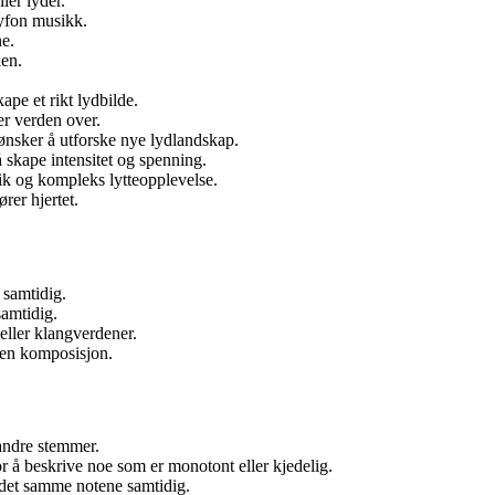
ler lyder.
lyfon musikk.
ne.
ken.
pe et rikt lydbilde.
er verden over.
ønsker å utforske nye lydlandskap.
 skape intensitet og spenning.
ik og kompleks lytteopplevelse.
rer hjertet.
 samtidig.
samtidig.
eller klangverdener.
i en komposisjon.
andre stemmer.
r å beskrive noe som er monotont eller kjedelig.
g det samme notene samtidig.