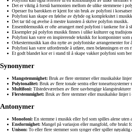
Polyfoni kan også referere til en kombinasjon av ulike stemmer el
Det er viktig å forstå harmonien mellom de ulike stemmene i po
Operaer fra barokken er kjent for sin bruk av polyfoni i korsatse
Polyfoni kan skape en følelse av dybde og kompleksitet i musik
Det tar tid og øvelse å mestre kunsten å skrive polyfon musikk.
Ensemblemusikk er ofte arrangert med polyfoni i tankene for å ska
Eksempler på polyfon musikk finnes i ulike kulturer og tradisjon
Polyfoni kan være en inspirerende teknikk for komponister som 
Orkestermusikk kan dra nytte av polyfoniske arrangementer for å
Polyfoni kan være utfordrende å utføre, men belønningen er en r
Et godt blandet kor er i stand til å skape vakker polyfoni som berø
Synonymer
Mangstemmighet:
Bruk av flere stemmer eller musikalske linjer
Polytonalitet:
Bruk av flere tonale sentra eller toneartssystemer 
Multifoni:
Tilstedeværelsen av flere uavhengige klangstrukturer 
Flerstemmighet:
Bruk av flere stemmer eller musikalske linjer 
Antonymer
Monofoni:
En stemme i musikk eller lyd som spilles alene uten 
Ensformighet:
Mangel på variasjon eller mangfold, ofte brukt fo
Unison:
To eller flere stemmer som synger eller spiller nøyakti