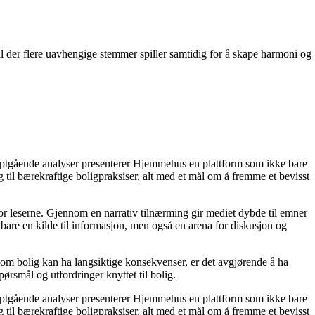
il der flere uavhengige stemmer spiller samtidig for å skape harmoni og
dyptgående analyser presenterer Hjemmehus en plattform som ikke bare
g til bærekraftige boligpraksiser, alt med et mål om å fremme et bevisst
for leserne. Gjennom en narrativ tilnærming gir mediet dybde til emner
bare en kilde til informasjon, men også en arena for diskusjon og
r om bolig kan ha langsiktige konsekvenser, er det avgjørende å ha
ørsmål og utfordringer knyttet til bolig.
dyptgående analyser presenterer Hjemmehus en plattform som ikke bare
g til bærekraftige boligpraksiser, alt med et mål om å fremme et bevisst