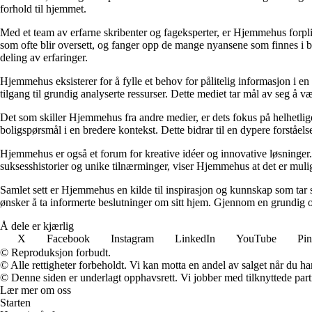
forhold til hjemmet.
Med et team av erfarne skribenter og fageksperter, er Hjemmehus forplik
som ofte blir oversett, og fanger opp de mange nyansene som finnes i b
deling av erfaringer.
Hjemmehus eksisterer for å fylle et behov for pålitelig informasjon i en
tilgang til grundig analyserte ressurser. Dette mediet tar mål av seg å v
Det som skiller Hjemmehus fra andre medier, er dets fokus på helhetlig
boligspørsmål i en bredere kontekst. Dette bidrar til en dypere forståel
Hjemmehus er også et forum for kreative idéer og innovative løsninger. 
suksesshistorier og unike tilnærminger, viser Hjemmehus at det er mulig
Samlet sett er Hjemmehus en kilde til inspirasjon og kunnskap som tar s
ønsker å ta informerte beslutninger om sitt hjem. Gjennom en grundig o
Å dele er kjærlig
X
Facebook
Instagram
LinkedIn
YouTube
Pin
© Reproduksjon forbudt.
© Alle rettigheter forbeholdt. Vi kan motta en andel av salget når du h
© Denne siden er underlagt opphavsrett. Vi jobber med tilknyttede partne
Lær mer om oss
Starten