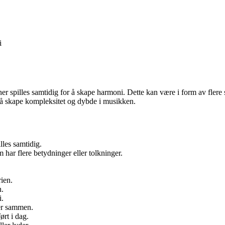
i
”
er spilles samtidig for å skape harmoni. Dette kan være i form av flere
l å skape kompleksitet og dybde i musikken.
lles samtidig.
m har flere betydninger eller tolkninger.
ien.
n.
i.
er sammen.
ørt i dag.