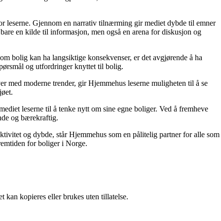
for leserne. Gjennom en narrativ tilnærming gir mediet dybde til emner
bare en kilde til informasjon, men også en arena for diskusjon og
r om bolig kan ha langsiktige konsekvenser, er det avgjørende å ha
ørsmål og utfordringer knyttet til bolig.
ver med moderne trender, gir Hjemmehus leserne muligheten til å se
jøet.
ediet leserne til å tenke nytt om sine egne boliger. Ved å fremheve
nde og bærekraftig.
ektivitet og dybde, står Hjemmehus som en pålitelig partner for alle som
remtiden for boliger i Norge.
 kan kopieres eller brukes uten tillatelse.