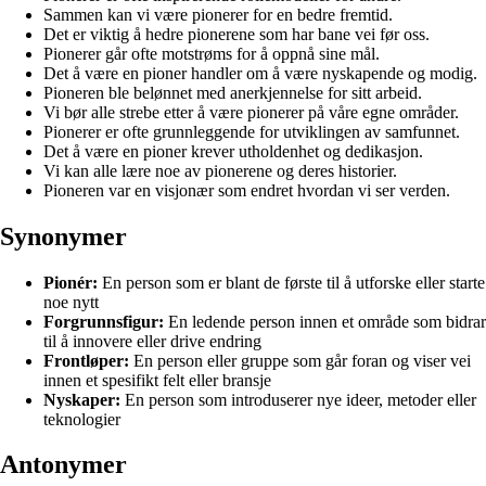
Sammen kan vi være pionerer for en bedre fremtid.
Det er viktig å hedre pionerene som har bane vei før oss.
Pionerer går ofte motstrøms for å oppnå sine mål.
Det å være en pioner handler om å være nyskapende og modig.
Pioneren ble belønnet med anerkjennelse for sitt arbeid.
Vi bør alle strebe etter å være pionerer på våre egne områder.
Pionerer er ofte grunnleggende for utviklingen av samfunnet.
Det å være en pioner krever utholdenhet og dedikasjon.
Vi kan alle lære noe av pionerene og deres historier.
Pioneren var en visjonær som endret hvordan vi ser verden.
Synonymer
Pionér:
En person som er blant de første til å utforske eller starte
noe nytt
Forgrunnsfigur:
En ledende person innen et område som bidrar
til å innovere eller drive endring
Frontløper:
En person eller gruppe som går foran og viser vei
innen et spesifikt felt eller bransje
Nyskaper:
En person som introduserer nye ideer, metoder eller
teknologier
Antonymer