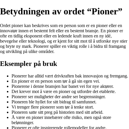
Betydningen av ordet “Pioner”
Ordet pioner kan beskrives som en person som er en pioner eller en
innovatør innen et bestemt felt eller en bestemt bransje. En pioner er
ofte en tidlig eksponent eller en ledende kraft innen en ny idé,
bevegelse eller teknologi, og er kjent for sitt mot til å utforske nye stier
og bryte ny mark. Pionerer spiller en viktig rolle i å bidra til framgang
og utvikling på ulike områder.
Eksempler på bruk
Pionerer har alltid vært drivkraften bak innovasjon og fremgang.
En pioner er en person som tør å gå sin egen vei.
Pionerene i denne bransjen har banet vei for nye aktører.
Det krever mot å være en pioner og utfordre det etablerte.
Pionerer ser muligheter der andre ser begrensninger.
Pioneren ble hyllet for sitt bidrag til samfunnet.
Vi trenger flere pionerer som tør å tenke stort.
Pioneren satte sitt preg på historien med sitt arbeid.
Å være en pioner innebærer ofte risiko, men også store
belønninger.
Pionerer er ofte inspirerende rollemodeller for andre.