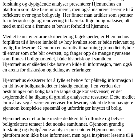
forskning og dyptgående analyser presenterer Hjemmehus en
plattform som ikke bare informerer, men også inspirerer leserne til å
reflektere over egne boligvalg. Her finner man artikler som spenner
fra interiørdesign og renovering til bærekraftige boligpraksiser, alt
med et mål om å fremme et bevisst forhold til hjemmet.
Med et team av erfarne skribenter og fageksperter, er Hjemmehus
forpliktet til å levere innhold av høy kvalitet som er både relevant og
nyttig for leserne. Gjennom en narrativ tilnærming gir mediet dybde
til emner som ofte blir oversett, og fanger opp de mange nyansene
som finnes i boligmarkedet, både historisk og i samtiden.
Hjemmehus er således ikke bare en kilde til informasjon, men også
en arena for diskusjon og deling av erfaringer.
Hjemmehus eksisterer for å fylle et behov for pålitelig informasjon i
en tid hvor boligmarkedet er i stadig endring. I en verden der
beslutninger om bolig kan ha langsiktige konsekvenser, er det
avgjørende å ha tilgang til grundig analyserte ressurser. Dette mediet
tar mål av seg å være en veiviser for leserne, slik at de kan navigere
gjennom komplekse spørsmål og utfordringer knyttet til bolig.
Hjemmehus er et online medie dedikert til å utforske og belyse
boligrelaterte temaer i det norske samfunnet. Gjennom grundig
forskning og dyptgående analyser presenterer Hjemmehus en
plattform som ikke bare informerer, men også inspirerer leserne til å