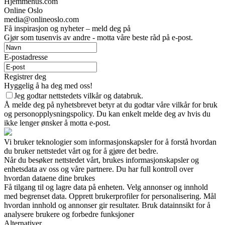
Hjemmehus.com
Online Oslo
media@onlineoslo.com
Få inspirasjon og nyheter – meld deg på
Gjør som tusenvis av andre - motta våre beste råd på e-post.
E-postadresse
Registrer deg
Hyggelig å ha deg med oss!
Jeg godtar nettstedets vilkår og databruk.
Å melde deg på nyhetsbrevet betyr at du godtar våre vilkår for bruk
og personopplysningspolicy. Du kan enkelt melde deg av hvis du
ikke lenger ønsker å motta e-post.
Vi bruker teknologier som informasjonskapsler for å forstå hvordan
du bruker nettstedet vårt og for å gjøre det bedre.
Når du besøker nettstedet vårt, brukes informasjonskapsler og
enhetsdata av oss og våre partnere. Du har full kontroll over
hvordan dataene dine brukes
Få tilgang til og lagre data på enheten. Velg annonser og innhold
med begrenset data. Opprett brukerprofiler for personalisering. Mål
hvordan innhold og annonser gir resultater. Bruk datainnsikt for å
analysere brukere og forbedre funksjoner
Alternativer