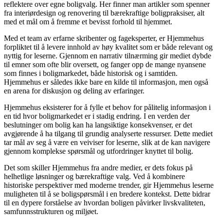
reflektere over egne boligvalg. Her finner man artikler som spenner
fra interiørdesign og renovering til bærekraftige boligpraksiser, alt
med et mål om å fremme et bevisst forhold til hjemmet.
Med et team av erfarne skribenter og fageksperter, er Hjemmehus
forpliktet til å levere innhold av høy kvalitet som er både relevant og
nyttig for leserne. Gjennom en narrativ tilnærming gir mediet dybde
til emner som ofte blir oversett, og fanger opp de mange nyansene
som finnes i boligmarkedet, både historisk og i samtiden.
Hjemmehus er således ikke bare en kilde til informasjon, men også
en arena for diskusjon og deling av erfaringer.
Hjemmehus eksisterer for å fylle et behov for pålitelig informasjon i
en tid hvor boligmarkedet er i stadig endring. I en verden der
beslutninger om bolig kan ha langsiktige konsekvenser, er det
avgjørende å ha tilgang til grundig analyserte ressurser. Dette mediet
tar mål av seg å være en veiviser for leserne, slik at de kan navigere
gjennom komplekse spørsmål og utfordringer knyttet til bolig.
Det som skiller Hjemmehus fra andre medier, er dets fokus på
helhetlige løsninger og bærekraftige valg. Ved å kombinere
historiske perspektiver med moderne trender, gir Hjemmehus leserne
muligheten til å se boligspørsmål i en bredere kontekst. Dette bidrar
til en dypere forståelse av hvordan boligen påvirker livskvaliteten,
samfunnsstrukturen og miljøet.