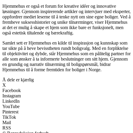
Hjemmehus er også et forum for kreative idéer og innovative
løsninger. Gjennom inspirerende artikler og intervjuer med eksperter,
oppfordrer mediet leserne til å tenke nytt om sine egne boliger. Ved å
fremheve suksesshistorier og unike tilnærminger, viser Hjemmehus
at det er mulig å skape et hjem som ikke bare er funksjonelt, men
også estetisk tiltalende og bærekraftig.
Samlet sett er Hjemmehus en kilde til inspirasjon og kunnskap som
tar sikte på å heve bevisstheten rundt boligvalg. Med en forpliktelse
til objektivitet og dybde, står Hjemmehus som en pålitelig partner for
alle som ønsker å ta informerte beslutninger om sitt hjem. Gjennom
en grundig og narrativ tilnærming til boligspørsmål, bidrar
Hjemmehus til å forme fremtiden for boliger i Norge.
Å dele er kjærlig
X
Facebook
Instagram
LinkedIn
YouTube
Pinterest
TikTok
Mail
RSS