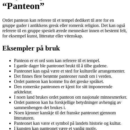
“Panteon”
Ordet panteon kan referere til et tempel dedikert til ære for en
gruppe guder i antikkens gresk eller romersk religion. Det kan også
referere til en gruppe spesielt ærede mennesker innen et bestemt felt,
for eksempel kunst, litteratur eller vitenskap.
Eksempler på bruk
Panteon er et ord som kan referere til et tempel.
I gamle dager ble panteonet brukt til å tilbe gudene.
Panteonet kan også være et sted for kulturelle arrangementer.
Det finnes flere berømte panteoner rundt om i verden.
Ordet panteon kan komme fra det greske språket.
Den romerske panteonen er kjent for sitt imponerende
arkitektur.
I noen land brukes ordet panteon om nasjonale minnesmerker.
Ordet panteon kan ha forskjellige betydninger avhengig av
sammenhengen det brukes i.
Noen kjenner kanskje til det franske panteonet gjennom
litteraturen.
Panteonet kan være et symbol på landets historie og kultur.
I kunsten kan panteonet være et vanlig motiv.