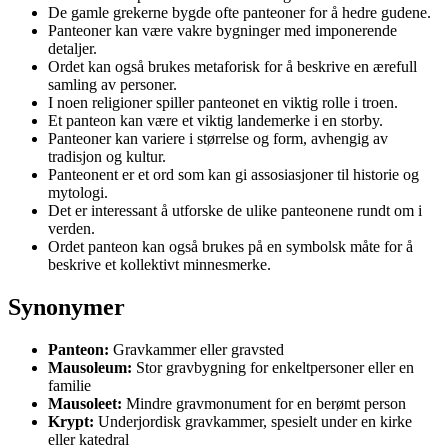
De gamle grekerne bygde ofte panteoner for å hedre gudene.
Panteoner kan være vakre bygninger med imponerende
detaljer.
Ordet kan også brukes metaforisk for å beskrive en ærefull
samling av personer.
I noen religioner spiller panteonet en viktig rolle i troen.
Et panteon kan være et viktig landemerke i en storby.
Panteoner kan variere i størrelse og form, avhengig av
tradisjon og kultur.
Panteonent er et ord som kan gi assosiasjoner til historie og
mytologi.
Det er interessant å utforske de ulike panteonene rundt om i
verden.
Ordet panteon kan også brukes på en symbolsk måte for å
beskrive et kollektivt minnesmerke.
Synonymer
Panteon:
Gravkammer eller gravsted
Mausoleum:
Stor gravbygning for enkeltpersoner eller en
familie
Mausoleet:
Mindre gravmonument for en berømt person
Krypt:
Underjordisk gravkammer, spesielt under en kirke
eller katedral