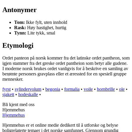
Antonymer
Tom:
Ikke fylt, uten innhold
Rask:
Høy hastighet, hurtig
Tynn:
Lite tykk, smal
Etymologi
Ordet panteon på norsk kommer fra det latinske ordet pantheon, som
igjen stammer fra det greske ordet pantheion som betyr alle gudene.
I moderne norsk brukes ordet vanligvis for å beskrive en samling av
berømte personers gravplass eller et æressted for en spesiell gruppe
mennesker.
fyrst
•
sylindervolum
•
begonia
•
formalia
•
voile
•
hornbrille
•
ole
•
sjakett
•
hodeskalle
•
Bli kjent med oss
Hjemmehus
Hjemmehus
Hjemmehus er et online medie dedikert til å utforske og belyse
boligrelaterte temaer i det norske samfunnet. Gjennom grundig