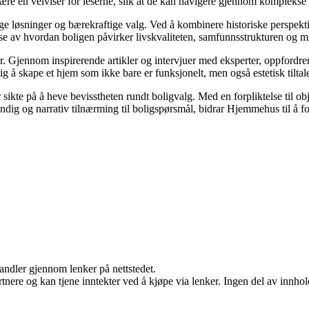
 være en veiviser for leserne, slik at de kan navigere gjennom komplekse 
ige løsninger og bærekraftige valg. Ved å kombinere historiske perspek
lse av hvordan boligen påvirker livskvaliteten, samfunnsstrukturen og mi
. Gjennom inspirerende artikler og intervjuer med eksperter, oppfordrer
g å skape et hjem som ikke bare er funksjonelt, men også estetisk tilta
sikte på å heve bevisstheten rundt boligvalg. Med en forpliktelse til ob
dig og narrativ tilnærming til boligspørsmål, bidrar Hjemmehus til å fo
handler gjennom lenker på nettstedet.
ere og kan tjene inntekter ved å kjøpe via lenker. Ingen del av innholde