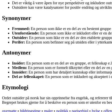
Det er viktig å være åpen for nye perspektiver og inkludere outs
Outsidere kan være katalysatorer for positiv endring og utviklin
Synonymer
Fremmed:
En person som ikke er en del av en bestemt gruppe e
Utenforstående:
En person som ikke er inkludert eller er en de
Outsider:
En person som ikke er en del av den etablerte gruppen
Perifer:
En person som befinner seg på utsiden eller i ytterkant
Antonymer
Insider:
En person som er en del av en gruppe, et fellesskap e.l
Medlem:
En person som er formelt tilknyttet eller en del av en 
Innsider:
En person som har detaljert kunnskap eller informasj
Del av fellesskapet:
En person som er inkludert og akseptert i 
Etymologi
Ordet outsider på norsk har sin opprinnelse fra engelsk, og refererer ti
Begrepet brukes gjerne for å beskrive en person som er utenfor en best
overnatte
•
hildringstime
•
maler
•
politikk
•
pariserhjul
•
hylse
•
offen