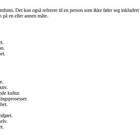
funn. Det kan også referere til en person som ikke føler seg inkludert ell
en på en eller annen måte.
t.
on.
et.
e.
tiv.
nde kultur.
ningsprosesser.
het.
iljøet.
elv.
r.