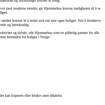
spørsmål og utfordringer knyttet til bolig.
tiver med moderne trender, gir Hjemmehus leserne muligheten til å se
ljøet.
 mediet leserne til å tenke nytt om sine egne boliger. Ved å fremheve
lende og bærekraftig.
jektivitet og dybde, står Hjemmehus som en pålitelig partner for alle
rme fremtiden for boliger i Norge.
t kan kopieres eller brukes uten tillatelse.