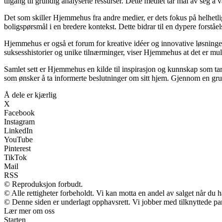
tilgang til grundig analyserte ressurser. Dette mediet tar mål av seg å
Det som skiller Hjemmehus fra andre medier, er dets fokus på helhetl
boligspørsmål i en bredere kontekst. Dette bidrar til en dypere forståe
Hjemmehus er også et forum for kreative idéer og innovative løsninger
suksesshistorier og unike tilnærminger, viser Hjemmehus at det er muli
Samlet sett er Hjemmehus en kilde til inspirasjon og kunnskap som tar 
som ønsker å ta informerte beslutninger om sitt hjem. Gjennom en grun
Å dele er kjærlig
X
Facebook
Instagram
LinkedIn
YouTube
Pinterest
TikTok
Mail
RSS
© Reproduksjon forbudt.
© Alle rettigheter forbeholdt. Vi kan motta en andel av salget når du 
© Denne siden er underlagt opphavsrett. Vi jobber med tilknyttede partn
Lær mer om oss
Starten