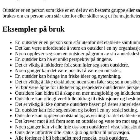
Outsider er en person som ikke er en del av en bestemt gruppe eller sam
brukes om en person som står utenfor eller skiller seg ut fra majoritet
Eksempler på bruk
En outsider er en person som står utenfor det etablerte samfunne
Det kan være utfordrende å være en outsider i en ny organisasj
Noen opplever seg som en outsider på grunn av sin annerledesh
En outsider kan ha et unikt perspektiv på tingene.
Det er viktig å inkludere folk som føler seg som outsidere.
Noen ganger kan det være positivt å være en outsider.
En outsider kan bringe inn friske ideer og nytenkning.
Det er viktig å ikke ekskludere noen som føler seg som outsider
Vi bør være åpne for ulikheter og respektere outsidernes perspek
Outsidere kan bidra til å skape en mer mangfoldig og inkludere
Outsidere kan ofte gi verdifulle bidrag til diskusjoner og beslut
Det er viktig å ikke dømme outsidere basert på deres annerledes
En outsider kan føle seg ensom og isolert i en ny sosial setting.
Outsidere kan oppleve motstand og avvisning fra det etablerte m
Det krever mot å stå frem som en outsider og være tro mot seg s
Noen ganger kan vi alle føle oss som outsidere i visse situasjone
Outsidere utfordrer ofte status quo og bidrar til innovasjon.
Alle fortjener å bli behandlet med respekt, også outsidere.