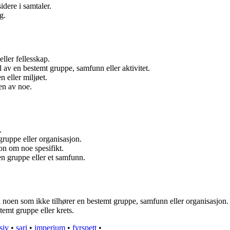
idere i samtaler.
g.
ller fellesskap.
l av en bestemt gruppe, samfunn eller aktivitet.
 eller miljøet.
en av noe.
.
gruppe eller organisasjon.
on om noe spesifikt.
en gruppe eller et samfunn.
l noen som ikke tilhører en bestemt gruppe, samfunn eller organisasjon. P
emt gruppe eller krets.
siv
•
sari
•
imperium
•
fyrspett
•