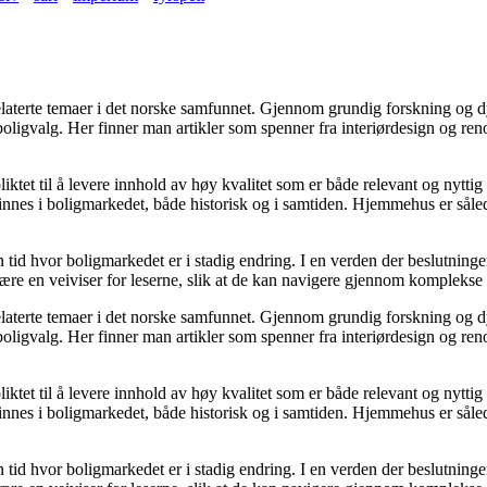
grelaterte temaer i det norske samfunnet. Gjennom grundig forskning og
 boligvalg. Her finner man artikler som spenner fra interiørdesign og re
ktet til å levere innhold av høy kvalitet som er både relevant og nyttig
nnes i boligmarkedet, både historisk og i samtiden. Hjemmehus er sålede
en tid hvor boligmarkedet er i stadig endring. I en verden der beslutnin
 være en veiviser for leserne, slik at de kan navigere gjennom komplekse 
grelaterte temaer i det norske samfunnet. Gjennom grundig forskning og
 boligvalg. Her finner man artikler som spenner fra interiørdesign og re
ktet til å levere innhold av høy kvalitet som er både relevant og nyttig
nnes i boligmarkedet, både historisk og i samtiden. Hjemmehus er sålede
en tid hvor boligmarkedet er i stadig endring. I en verden der beslutnin