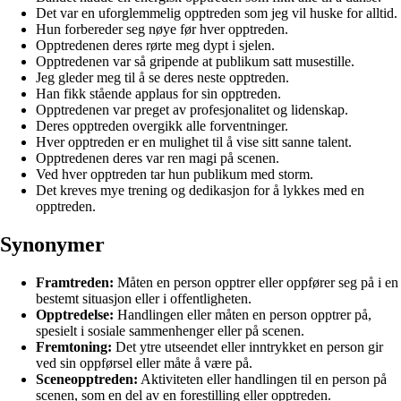
Det var en uforglemmelig opptreden som jeg vil huske for alltid.
Hun forbereder seg nøye før hver opptreden.
Opptredenen deres rørte meg dypt i sjelen.
Opptredenen var så gripende at publikum satt musestille.
Jeg gleder meg til å se deres neste opptreden.
Han fikk stående applaus for sin opptreden.
Opptredenen var preget av profesjonalitet og lidenskap.
Deres opptreden overgikk alle forventninger.
Hver opptreden er en mulighet til å vise sitt sanne talent.
Opptredenen deres var ren magi på scenen.
Ved hver opptreden tar hun publikum med storm.
Det kreves mye trening og dedikasjon for å lykkes med en
opptreden.
Synonymer
Framtreden:
Måten en person opptrer eller oppfører seg på i en
bestemt situasjon eller i offentligheten.
Opptredelse:
Handlingen eller måten en person opptrer på,
spesielt i sosiale sammenhenger eller på scenen.
Fremtoning:
Det ytre utseendet eller inntrykket en person gir
ved sin oppførsel eller måte å være på.
Sceneopptreden:
Aktiviteten eller handlingen til en person på
scenen, som en del av en forestilling eller opptreden.