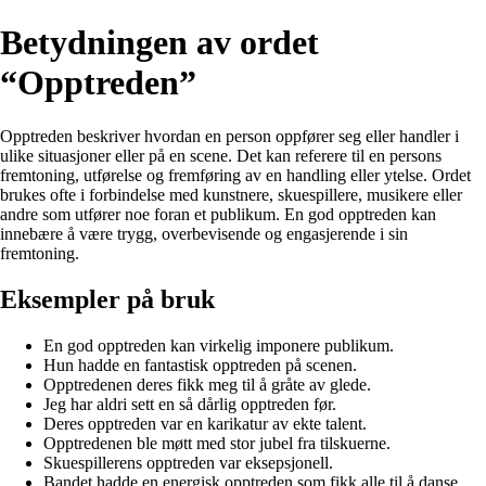
Betydningen av ordet
“Opptreden”
Opptreden beskriver hvordan en person oppfører seg eller handler i
ulike situasjoner eller på en scene. Det kan referere til en persons
fremtoning, utførelse og fremføring av en handling eller ytelse. Ordet
brukes ofte i forbindelse med kunstnere, skuespillere, musikere eller
andre som utfører noe foran et publikum. En god opptreden kan
innebære å være trygg, overbevisende og engasjerende i sin
fremtoning.
Eksempler på bruk
En god opptreden kan virkelig imponere publikum.
Hun hadde en fantastisk opptreden på scenen.
Opptredenen deres fikk meg til å gråte av glede.
Jeg har aldri sett en så dårlig opptreden før.
Deres opptreden var en karikatur av ekte talent.
Opptredenen ble møtt med stor jubel fra tilskuerne.
Skuespillerens opptreden var eksepsjonell.
Bandet hadde en energisk opptreden som fikk alle til å danse.